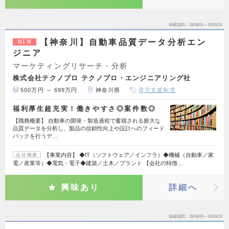
掲載期間
26/08/06～26/08/19
【神奈川】自動車品質データ分析エン
NEW
ジニア
マーケティングリサーチ・分析
株式会社テクノプロ テクノプロ・エンジニアリング社
500万円 ～ 699万円
神奈川県
育児支援制度
福利厚生超充実！働きやすさ◎案件数◎
【職務概要】 自動車の開発・製造過程で蓄積される膨大な
品質データを分析し、製品の信頼性向上や設計へのフィード
バックを行うデ…
【事業内容】 ◆IT（ソフトウェア／インフラ）◆機械（自動車／家
会社概要
電／産業等）◆電気・電子◆建築／土木／プラント 【会社の特徴…
興味あり
詳細へ
掲載期間
26/08/06～26/08/19