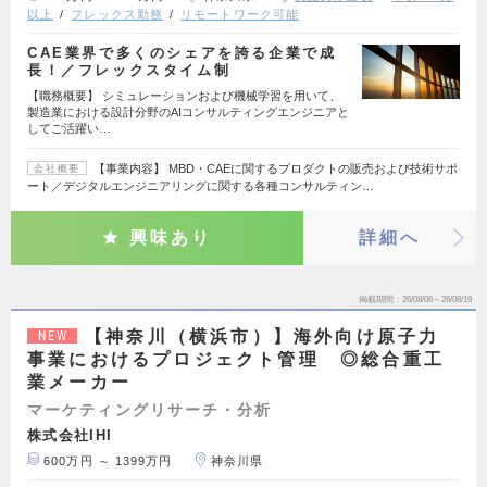
以上
フレックス勤務
リモートワーク可能
CAE業界で多くのシェアを誇る企業で成
長！／フレックスタイム制
【職務概要】 シミュレーションおよび機械学習を用いて、
製造業における設計分野のAIコンサルティングエンジニアと
してご活躍い…
【事業内容】 MBD・CAEに関するプロダクトの販売および技術サポ
会社概要
ート／デジタルエンジニアリングに関する各種コンサルティン…
興味あり
詳細へ
掲載期間
26/08/06～26/08/19
【神奈川（横浜市）】海外向け原子力
NEW
事業におけるプロジェクト管理 ◎総合重工
業メーカー
マーケティングリサーチ・分析
株式会社IHI
600万円 ～ 1399万円
神奈川県