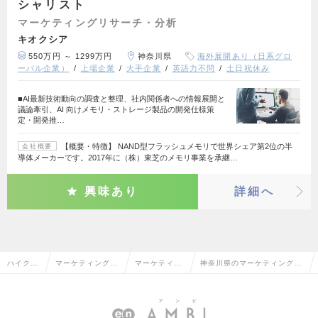
シャリスト
マーケティングリサーチ・分析
キオクシア
550万円 ～ 1299万円
神奈川県
海外展開あり（日系グロ
ーバル企業）
上場企業
大手企業
英語力不問
土日祝休み
■AI最新技術動向の調査と整理、社内関係者への情報展開と
議論牽引、AI 向けメモリ・ストレージ製品の開発仕様策
定・開発推…
【概要・特徴】 NAND型フラッシュメモリで世界シェア第2位の半
会社概要
導体メーカーです。2017年に（株）東芝のメモリ事業を承継…
興味あり
詳細へ
ハイクラ
マーケティング・
マーケティン
神奈川県のマーケティングリ
ス求人T
販促企画・商品開
グリサーチ・
サーチ・分析の転職・求人情
OP
発系
分析
報一覧