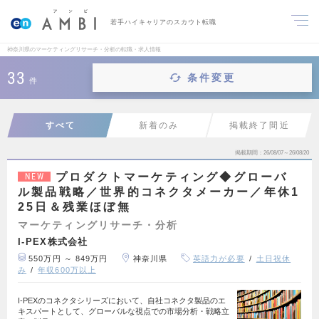
若手ハイキャリアのスカウト転職
神奈川県のマーケティングリサーチ・分析の転職・求人情報
33
条件変更
件
すべて
新着のみ
掲載終了間近
掲載期間
26/08/07～26/08/20
プロダクトマーケティング◆グローバ
NEW
ル製品戦略／世界的コネクタメーカー／年休1
25日＆残業ほぼ無
マーケティングリサーチ・分析
I-PEX株式会社
550万円 ～ 849万円
神奈川県
英語力が必要
土日祝休
み
年収600万以上
I-PEXのコネクタシリーズにおいて、自社コネクタ製品のエ
キスパートとして、グローバルな視点での市場分析・戦略立