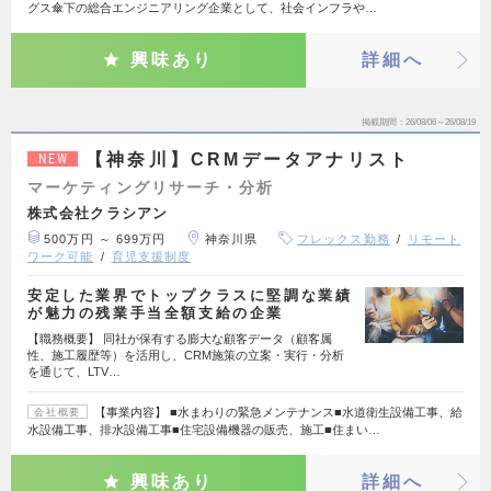
グス傘下の総合エンジニアリング企業として、社会インフラや…
興味あり
詳細へ
掲載期間
26/08/06～26/08/19
【神奈川】CRMデータアナリスト
NEW
マーケティングリサーチ・分析
株式会社クラシアン
500万円 ～ 699万円
神奈川県
フレックス勤務
リモート
ワーク可能
育児支援制度
安定した業界でトップクラスに堅調な業績
が魅力の残業手当全額支給の企業
【職務概要】 同社が保有する膨大な顧客データ（顧客属
性、施工履歴等）を活用し、CRM施策の立案・実行・分析
を通じて、LTV…
【事業内容】 ■水まわりの緊急メンテナンス■水道衛生設備工事、給
会社概要
水設備工事、排水設備工事■住宅設備機器の販売、施工■住まい…
興味あり
詳細へ