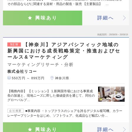
その部品ならびに関連する資材・用品の製造・販売 【主要製品】 …
興味あり
詳細へ
掲載期間
26/08/06～26/08/19
【神奈川】アジアパシフィック地域の
NEW
新興国における成長戦略策定・推進およびセ
ールス&マーケティング
マーケティングリサーチ・分析
株式会社リコー
550万円 ～ 899万円
神奈川県
【職務内容】 【ミッション】 1.新興国市場における事業成
長の加速と、現地ニーズに即した価値提供を通じて、同社の
グローバルプ…
■事業内容 ・トップクラスのシェアを誇るデジタル複写機、カラー
会社概要
レーザープリンターをはじめ、ソフトウェア、化成品など幅広い分…
興味あり
詳細へ