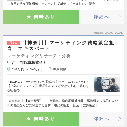
する世界的な産業機械メーカーとして成長してきました。 現在…
興味あり
詳細へ
掲載期間
26/08/06～26/08/19
【神奈川】マーケティング戦略策定担
NEW
当 エキスパート
マーケティングリサーチ・分析
いすゞ自動車株式会社
750万円 ～ 949万円
神奈川県
＜ISZH131_マーケティング戦略策定担当 エキスパート＞
【企業のミッション】 世界中の人々が豊かで安心に暮らせ
る社会の…
【会社概要】 自動車、輸送用機械機具、原動機等の製品および
会社概要
その部品ならびに関連する資材・用品の製造・販売 【主要製品】 …
興味あり
詳細へ