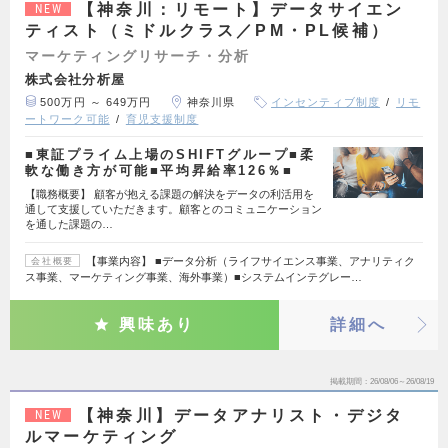
【神奈川：リモート】データサイエン
NEW
ティスト（ミドルクラス／PM・PL候補）
マーケティングリサーチ・分析
株式会社分析屋
500万円 ～ 649万円
神奈川県
インセンティブ制度
リモ
ートワーク可能
育児支援制度
■東証プライム上場のSHIFTグループ■柔
軟な働き方が可能■平均昇給率126％■
【職務概要】 顧客が抱える課題の解決をデータの利活用を
通して支援していただきます。顧客とのコミュニケーション
を通した課題の…
【事業内容】 ■データ分析（ライフサイエンス事業、アナリティク
会社概要
ス事業、マーケティング事業、海外事業）■システムインテグレー…
興味あり
詳細へ
掲載期間
26/08/06～26/08/19
【神奈川】データアナリスト・デジタ
NEW
ルマーケティング