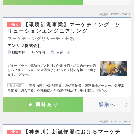
掲載期間
26/08/06～26/08/19
【環境計測事業】マーケティング・ソ
NEW
リューションエンジニアリング
マーケティングリサーチ・分析
アンリツ株式会社
550万円 ～ 849万円
神奈川県
グループ会社の電源技術と同社の計測技術を組み合わせた新
しいソリューションの立案およびビジネス開拓を担って頂き
ます。 グルー…
【事業内容】 ■計測事業：通信事業者、関連機器メーカー、保守工
会社概要
事業者へ納入する、多機種にわたる通信用及び汎用計測器、測定シ…
興味あり
詳細へ
掲載期間
26/08/06～26/08/19
【神奈川】新設部署におけるマーケテ
NEW