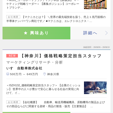
＜M191_コーポレートブランディング本部【新横浜】 マー
ケティング戦略リーダー＞ 【募集ポジション】コーポレー
トブランデ…
【マクニカとは？】 ＼世界の最先端技術を扱う、売上１兆円規模の
会社概要
半導体ナンバーワン商社です／ ■マクニカは、エレクトロニクス・…
興味あり
詳細へ
掲載期間
26/08/06～26/08/19
【神奈川】価格戦略策定担当スタッフ
NEW
マーケティングリサーチ・分析
いすゞ自動車株式会社
500万円 ～ 649万円
神奈川県
＜ISZH132_価格戦略策定担当スタッフ＞ 【企業のミッショ
ン】 世界中の人々が豊かで安心に暮らせる社会の実現に向
けて、イ…
【会社概要】 自動車、輸送用機械機具、原動機等の製品および
会社概要
その部品ならびに関連する資材・用品の製造・販売 【主要製品】 …