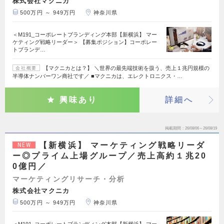
株式会社マクニカ
500万円 ～ 949万円
神奈川県
＜M191_コーポレートブランディング本部【新横浜】 マー
ケティング戦略リーダー＞ 【募集ポジション】コーポレー
トブランデ…
【マクニカとは？】 ＼世界の最先端技術を扱う、売上１兆円規模の
会社概要
半導体ナンバーワン商社です／ ■マクニカは、エレクトロニクス・…
興味あり
詳細へ
掲載期間
26/08/06～26/08/19
【新横浜】 マーケティング戦略リーダ
NEW
ー◎プライム上場グループ／売上高約１兆20
0億円／
マーケティングリサーチ・分析
株式会社マクニカ
500万円 ～ 949万円
神奈川県