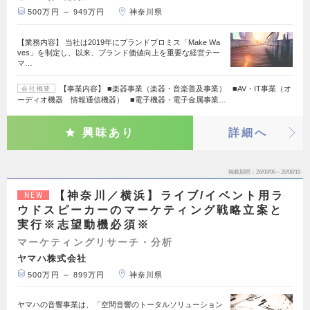
500万円 ～ 949万円
神奈川県
【業務内容】 当社は2019年にブランドプロミス「Make Wa
ves」を制定し、以来、ブランド価値向上を重要な経営テー
マ…
【事業内容】 ■楽器事業（楽器・音楽普及事業） ■AV・IT事業（オ
会社概要
ーディオ機器 情報通信機器） ■電子機器・電子金属事業…
興味あり
詳細へ
掲載期間
26/08/06～26/08/19
【神奈川／横浜】ライブ/イベント用ラ
NEW
ウドスピーカーのマーケティング戦略立案と
実行※志望動機必須※
マーケティングリサーチ・分析
ヤマハ株式会社
500万円 ～ 899万円
神奈川県
ヤマハの音響事業は、「空間音響のトータルソリューション