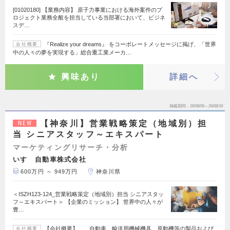
[01020180] 【業務内容】 原子力事業における海外案件のプ
ロジェクト業務全般を担当している当部署において、ビジネ
スデ…
『Realize your dreams』 をコーポレートメッセージに掲げ、「世界
会社概要
中の人々の夢を実現する」総合重工業メーカ…
興味あり
詳細へ
掲載期間
26/08/06～26/08/19
【神奈川】営業戦略策定（地域別）担
NEW
当 シニアスタッフ～エキスパート
マーケティングリサーチ・分析
いすゞ自動車株式会社
600万円 ～ 949万円
神奈川県
＜ISZH123-124_営業戦略策定（地域別）担当 シニアスタッ
フ～エキスパート＞ 【企業のミッション】 世界中の人々が
豊…
【会社概要】 自動車、輸送用機械機具、原動機等の製品および
会社概要