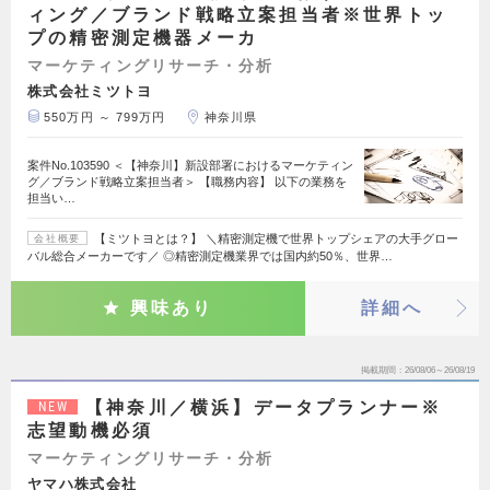
ィング／ブランド戦略立案担当者※世界トッ
プの精密測定機器メーカ
マーケティングリサーチ・分析
株式会社ミツトヨ
550万円 ～ 799万円
神奈川県
案件No.103590 ＜【神奈川】新設部署におけるマーケティン
グ／ブランド戦略立案担当者＞ 【職務内容】 以下の業務を
担当い…
【ミツトヨとは？】 ＼精密測定機で世界トップシェアの大手グロー
会社概要
バル総合メーカーです／ ◎精密測定機業界では国内約50％、世界…
興味あり
詳細へ
掲載期間
26/08/06～26/08/19
【神奈川／横浜】データプランナー※
NEW
志望動機必須
マーケティングリサーチ・分析
ヤマハ株式会社