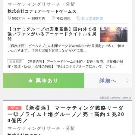
マーケティングリサーチ・分析
株式会社コナミアーケードゲームス
500万円 ～ 699万円
神奈川県
育児支援制度
【コナミグループの安定基盤】国内外で根
強いファンがいるアーケードタイトルを展
開
【職務概要】 ゲームアプリの利用データやWeb広告の効果測定まで広くご担当
いただきます。 予算と実績を管理しながらKPIに沿…
【事業内容】 アーケードゲームの制作・製造・販売、遊技機の制
会社概要
作・製造・販売 【会社の特徴】 同社はコナミグループにおいて、アミ…
興味あり
詳細へ
掲載期間
26/08/06～26/08/19
【新横浜】 マーケティング戦略リーダ
NEW
ー◎プライム上場グループ／売上高約１兆20
0億円／
マーケティングリサーチ・分析