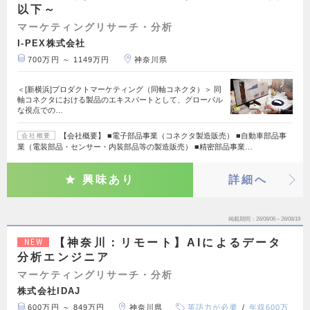
以下～
マーケティングリサーチ・分析
I-PEX株式会社
700万円 ～ 1149万円
神奈川県
＜[新横浜]プロダクトマーケティング（同軸コネクタ）＞ 同
軸コネクタにおける製品のエキスパートとして、グローバル
な視点での…
【会社概要】 ■電子部品事業（コネクタ製造販売） ■自動車部品事
会社概要
業（電装部品・センサー・内装部品等の製造販売） ■精密部品事業…
興味あり
詳細へ
掲載期間
26/08/06～26/08/19
【神奈川：リモート】AIによるデータ
NEW
分析エンジニア
マーケティングリサーチ・分析
株式会社IDAJ
600万円 ～ 849万円
神奈川県
英語力が必要
年収600万