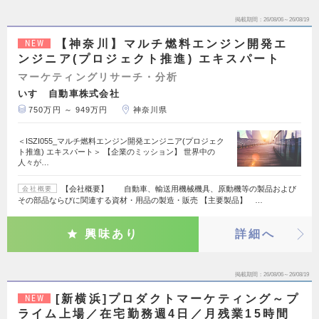
掲載期間
26/08/06～26/08/19
【神奈川】マルチ燃料エンジン開発エ
NEW
ンジニア(プロジェクト推進) エキスパート
マーケティングリサーチ・分析
いすゞ自動車株式会社
750万円 ～ 949万円
神奈川県
＜ISZI055_マルチ燃料エンジン開発エンジニア(プロジェク
ト推進) エキスパート＞ 【企業のミッション】 世界中の
人々が…
【会社概要】 自動車、輸送用機械機具、原動機等の製品および
会社概要
その部品ならびに関連する資材・用品の製造・販売 【主要製品】 …
興味あり
詳細へ
掲載期間
26/08/06～26/08/19
[新横浜]プロダクトマーケティング～プ
NEW
ライム上場／在宅勤務週4日／月残業15時間