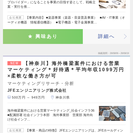
プロバイダー」になることを事業の目指す姿として、戦略立
案・実行を推…
【事業内容】 ■楽器事業（楽器・音楽普及事業） ■AV・IT事業（オ
会社概要
ーディオ機器 情報通信機器） ■電子機器・電子金属事業…
興味あり
詳細へ
掲載期間
26/08/06～26/08/19
【神奈川】海外橋梁案件における営業
NEW
マーケティング＊好待遇＊平均年収1099万円
×柔軟な働き方が可
マーケティングリサーチ・分析
JFEエンジニアリング株式会社
500万円 ～ 949万円
神奈川県
海外橋梁案件における営業マーケティング_社会インフラ36
■配属部署 社会インフラ本部 海外事業部 営業部 海外向
け社会インフ…
【事業・商品の特徴】 JFEエンジニアリングは、JFEホールディン
会社概要