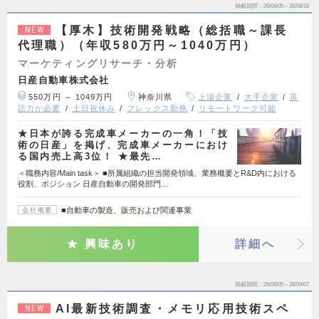
掲載期間
26/08/05～26/08/18
【厚木】技術開発戦略（総括職～課長
NEW
代理職）（年収580万円～1040万円）
マーケティングリサーチ・分析
日産自動車株式会社
550万円 ～ 1049万円
神奈川県
上場企業
大手企業
英
語力が必要
土日祝休み
フレックス勤務
リモートワーク可能
★日本が誇る完成車メーカーの一角！「技
術の日産」を掲げ、完成車メーカーにおけ
る国内売上高3位！ ★最先…
＜職務内容/Main task＞ ■所属組織の担当開発領域、業務概要とR&D内における
役割、ポジション 日産自動車の開発部門…
■自動車の製造、販売および関連事業
会社概要
興味あり
詳細へ
掲載期間
26/08/05～26/09/07
AI最新技術調査・メモリ応用技術スペ
NEW