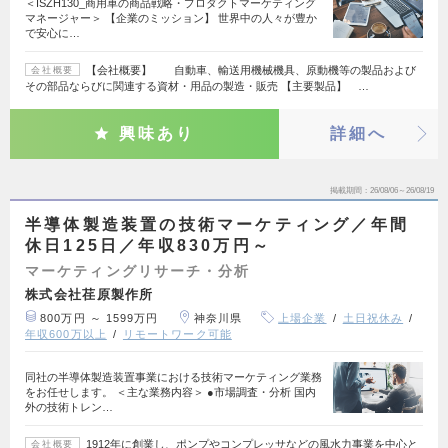
＜ISZH130_商用車の商品戦略・プロダクトマーケティング
マネージャー＞ 【企業のミッション】 世界中の人々が豊か
で安心に…
【会社概要】 自動車、輸送用機械機具、原動機等の製品および
会社概要
その部品ならびに関連する資材・用品の製造・販売 【主要製品】 …
興味あり
詳細へ
掲載期間
26/08/06～26/08/19
半導体製造装置の技術マーケティング／年間
休日125日／年収830万円～
マーケティングリサーチ・分析
株式会社荏原製作所
800万円 ～ 1599万円
神奈川県
上場企業
土日祝休み
年収600万以上
リモートワーク可能
同社の半導体製造装置事業における技術マーケティング業務
をお任せします。 ＜主な業務内容＞ ●市場調査・分析 国内
外の技術トレン…
1912年に創業し、ポンプやコンプレッサなどの風水力事業を中心と
会社概要