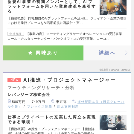
新規AI事業の初期メンバーとして、AIプ
ラットフォームを用いた業務改革を牽引す
る
【職務概要】 同社独自のAIプラットフォームを活用し、クライアント企業の現場
における業務プロセスをAI活用前提に再設計・実…
【事業内容】 マーケティングリサーチオペレーションの受託事業、
会社概要
コール・カスタマーセンター・バックオフィスの受託事業、ローコ…
興味あり
詳細へ
掲載期間
26/08/06～26/08/19
AI推進・プロジェクトマネージャー
NEW
マーケティングリサーチ・分析
レバレジーズ株式会社
500万円 ～ 749万円
東京都
海外展開あり（日系グローバ
ル企業）
フレックス勤務
育児支援制度
仕事とプライベートの充実した両立を実現
できる環境！
【職務概要】 AI推進・プロジェクトマネージャー 【職務詳
細】 全社のAI活用の推進、もしくは必要なデータの整備か