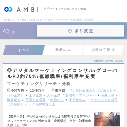
若手ハイキャリアのスカウト転職
その他(インフラ・教育・官公庁など)のマーケティングリサーチ・分析の転職・求人情報
43
条件変更
件
すべて
新着のみ
掲載終了間近
掲載期間
26/07/23～26/08/10
◎デジタルマーケティングコンサル/グローバ
ルPJ約70%/低離職率/福利厚生充実
マーケティングリサーチ・分析
600万円 ～ 1249万円
東京都
海外展開あり（日系グロー
バル企業）
上場企業
大手企業
管理職・マネジャー
海外出張
海外折衝
英語力が必要
転勤なし
土日祝休み
ポテンシャル採用
（未経験可）
年収600万以上
【職務内容】 デジタル技術の進展による顧客接点改革/デジ
タルマーケティングの戦略立案、企画構想、実行・効果創出
支援 上記に関…