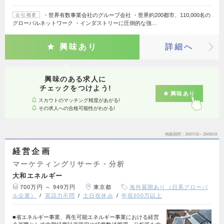
・世界有数事業会社のグループ会社 ・世界約200都市、110,000名の
会社概要
グローバルネットワーク ・インダストリーに圧倒的な強…
興味あり
詳細へ
興味のある求人に
チェックをつけよう!
興味あり
スカウトのマッチング精度があがる!
その求人への合格可能性がわかる!
掲載期間
26/07/16～26/08/19
経営企画
マーケティングリサーチ・分析
大和エネルギー
700万円 ～ 949万円
東京都
海外展開あり（日系グローバ
ル企業）
英語力不問
土日祝休み
年収600万以上
■省エネルギー事業、再生可能エネルギー事業における経営