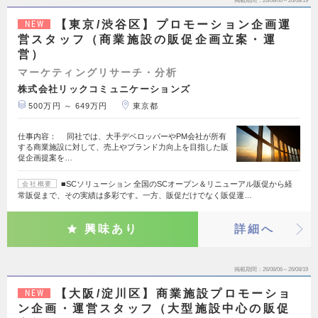
掲載期間
26/08/06～26/08/19
【東京/渋谷区】プロモーション企画運
NEW
営スタッフ（商業施設の販促企画立案・運
営）
マーケティングリサーチ・分析
株式会社リックコミュニケーションズ
500万円 ～ 649万円
東京都
仕事内容： 同社では、大手デベロッパーやPM会社が所有
する商業施設に対して、売上やブランド力向上を目指した販
促企画提案を…
■SCソリューション 全国のSCオープン＆リニューアル販促から経
会社概要
常販促まで、その実績は多彩です。一方、販促だけでなく販促運…
興味あり
詳細へ
掲載期間
26/08/06～26/08/19
【大阪/淀川区】商業施設プロモーショ
NEW
ン企画・運営スタッフ（大型施設中心の販促