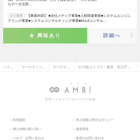
らデータ活用…
【事業内容】 ■自社メディア事業■人材関連事業■システムエンジニ
会社概要
アリング事業■システムコンサルティング事業■M＆Aコンサル…
興味あり
詳細へ
ハイク
マーケティン
マーケティ
その他(インフラ・教育・官公庁な
ラス求
グ・販促企画・
ングリサー
ど)のマーケティングリサーチ・分
人TOP
商品開発系
チ・分析
析の転職・求人情報一覧
若手ハイキャリアのスカウト転職
利用規約
求人情報に関するポリシー
個人情報の取り扱い
推奨環境
ヘルプ・お問い合わせ
参画のお問い合わせ