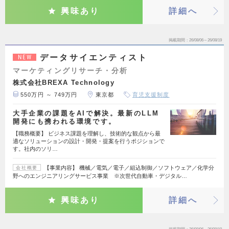
興味あり
詳細へ
掲載期間
26/08/06～26/08/19
データサイエンティスト
NEW
マーケティングリサーチ・分析
株式会社BREXA Technology
550万円 ～ 749万円
東京都
育児支援制度
大手企業の課題をAIで解決。最新のLLM
開発にも携われる環境です。
【職務概要】 ビジネス課題を理解し、技術的な観点から最
適なソリューションの設計・開発・提案を行うポジションで
す。社内のソリ…
【事業内容】 機械／電気／電子／組込制御／ソフトウェア／化学分
会社概要
野へのエンジニアリングサービス事業 ※次世代自動車・デジタル…
興味あり
詳細へ