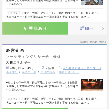
企画職として中期経営計画策定や経営数値管理、分析等を中
心に業務を行…
【概要・特徴】 東証プライム上場の大和ハウス工業（株）傘下で、
会社概要
省エネルギー・再生可能エネルギー関連事業を手がける企業。エネ…
興味あり
詳細へ
掲載期間
26/07/16～26/08/19
経営企画
マーケティングリサーチ・分析
大和エネルギー
700万円 ～ 949万円
大阪府
海外展開あり（日系グローバ
ル企業）
英語力不問
土日祝休み
年収600万以上
■省エネルギー事業、再生可能エネルギー事業における経営
企画職として中期経営計画策定や経営数値管理、分析等を中
心に業務を行…
【概要・特徴】 東証プライム上場の大和ハウス工業（株）傘下で、
会社概要
省エネルギー・再生可能エネルギー関連事業を手がける企業。エネ…