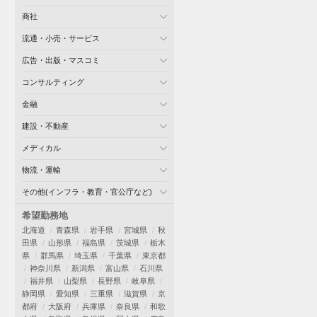
商社
流通・小売・サービス
広告・出版・マスコミ
コンサルティング
金融
建設・不動産
メディカル
物流・運輸
その他(インフラ・教育・官公庁など)
希望勤務地
北海道
青森県
岩手県
宮城県
秋
田県
山形県
福島県
茨城県
栃木
県
群馬県
埼玉県
千葉県
東京都
神奈川県
新潟県
富山県
石川県
福井県
山梨県
長野県
岐阜県
静岡県
愛知県
三重県
滋賀県
京
都府
大阪府
兵庫県
奈良県
和歌