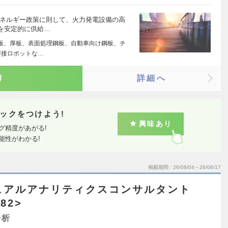
エネルギー政策に則して、火力発電設備の高
を安定的に供給…
板、厚板、表面処理鋼板、自動車向け鋼板、チ
溶接ロボットな…
り
詳細へ
ックをつけよう!
興味あり
グ精度があがる!
能性がわかる!
掲載期間
26/08/04～26/08/17
ュアルアナリティクスコンサルタント
82>
分析