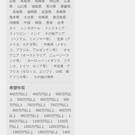
山県
鳥取県
島根県
岡山県
広島
県
山口県
徳島県
香川県
愛媛県
高知県
福岡県
佐賀県
長崎県
熊本県
大分県
宮崎県
鹿児島県
沖縄県
中国
韓国
香港
台湾
タイ
シンガポール
インドネシア
フィリピン
インド
その他アジア
（ベトナム、ミャンマー等）
北米（ア
メリカ、カナダ等）
中南米（メキシ
コ、ブラジル、アルゼンチン等）
オセ
アニア（オーストラリア、ニュージーラ
ンド等）
ヨーロッパ（イギリス、フラ
ンス、ドイツ、ロシア等）
中近東・ア
フリカ（モロッコ、エジプト、UAE、南
アフリカ等）
その他の海外
希望年収
400万円以上
450万円以上
500万円以
上
550万円以上
600万円以上
650
万円以上
700万円以上
750万円以上
800万円以上
850万円以上
900万円
以上
950万円以上
1000万円以上
1
050万円以上
1100万円以上
1150万
円以上
1200万円以上
1250万円以上
1300万円以上
1350万円以上
1400