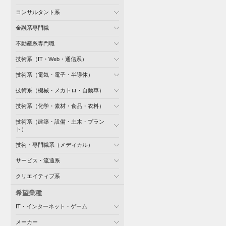
コンサルタント系
金融系専門職
不動産系専門職
技術系（IT・Web・通信系）
技術系（電気・電子・半導体）
技術系（機械・メカトロ・自動車）
技術系（化学・素材・食品・衣料）
技術系（建築・設備・土木・プラン
ト）
技術・専門職系（メディカル）
サービス・流通系
クリエイティブ系
希望業種
IT・インターネット・ゲーム
メーカー