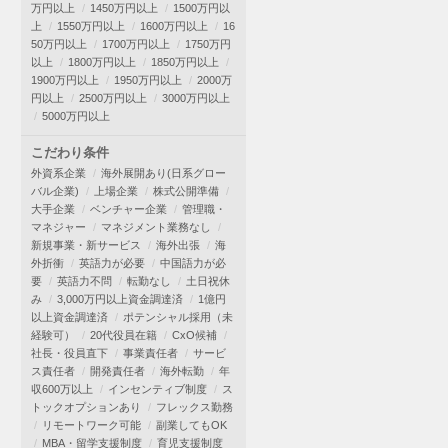
万円以上
1450万円以上
1500万円以
上
1550万円以上
1600万円以上
16
50万円以上
1700万円以上
1750万円
以上
1800万円以上
1850万円以上
1900万円以上
1950万円以上
2000万
円以上
2500万円以上
3000万円以上
5000万円以上
こだわり条件
外資系企業
海外展開あり(日系グロー
バル企業)
上場企業
株式公開準備
大手企業
ベンチャー企業
管理職・
マネジャー
マネジメント業務なし
新規事業・新サービス
海外出張
海
外折衝
英語力が必要
中国語力が必
要
英語力不問
転勤なし
土日祝休
み
3,000万円以上資金調達済
1億円
以上資金調達済
ポテンシャル採用（未
経験可）
20代役員在籍
CxO候補
社長・役員直下
事業責任者
サービ
ス責任者
開発責任者
海外転勤
年
収600万以上
インセンティブ制度
ス
トックオプションあり
フレックス勤務
リモートワーク可能
副業してもOK
MBA・留学支援制度
育児支援制度