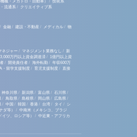
/
（機械・メカトロ・自動車）
技術系
/
・流通系
クリエイティブ系
/
/
/
/
金融
建設・不動産
メディカル
物
/
/
マネジャー
マネジメント業務なし
新
/
3,000万円以上資金調達済
1億円以上資
/
/
/
者
開発責任者
海外転勤
年収600万
/
/
BA・留学支援制度
育児支援制度
直接
/
/
/
/
神奈川県
新潟県
富山県
石川県
/
/
/
/
/
県
鳥取県
島根県
岡山県
広島県
/
/
/
/
/
/
県
中国
韓国
香港
台湾
タイ
シ
/
ナダ等）
中南米（メキシコ、ブラジ
/
ドイツ、ロシア等）
中近東・アフリカ