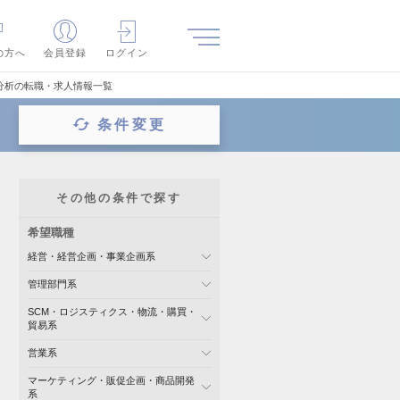
の方へ
会員登録
ログイン
分析の転職・求人情報一覧
条件変更
その他の条件で探す
希望職種
経営・経営企画・事業企画系
管理部門系
SCM・ロジスティクス・物流・購買・
貿易系
営業系
マーケティング・販促企画・商品開発
系