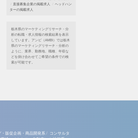
直接募集企業の掲載求人
ヘッドハン
ターの掲載求人
栃木県のマーケティングリサーチ・分
析の転職・求人情報の検索結果を表示
しています。アンビ（AMBI）では栃木
県のマーケティングリサーチ・分析の
ように、業界、勤務地、職種、年収な
どを掛け合わせてご希望の条件での検
索が可能です。
/
グ・販促企画・商品開発系
コンサルタ