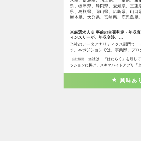
木県、群馬県、埼玉県、千葉県、東
県、岐阜県、静岡県、愛知県、三重
県、島根県、岡山県、広島県、山口
熊本県、大分県、宮崎県、鹿児島県
※厳選求人※ 事前の合否判定・年収査
ィンスリーが、年収交渉、…
当社のデータアナリティクス部門で、
す。本ポジションでは、事業部、プロ
当社は「『はたらく』を通じて
会社概要
ッションに掲げ、スキマバイトアプリ「
興味あ