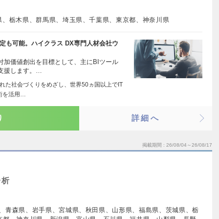
県、栃木県、群馬県、埼玉県、千葉県、東京都、神奈川県
定も可能。ハイクラス DX専門人材会社ウ
付加価値創出を目標として、主にBIツール
支援します。…
れた社会づくりをめざし、世界50ヵ国以上でIT
術を活用…
り
詳細へ
掲載期間
26/08/04～26/08/17
ト
分析
、青森県、岩手県、宮城県、秋田県、山形県、福島県、茨城県、栃