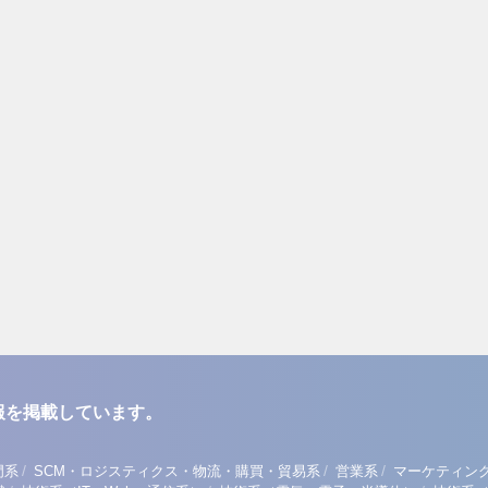
報を掲載しています。
/
/
/
門系
SCM・ロジスティクス・物流・購買・貿易系
営業系
マーケティン