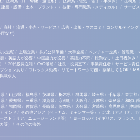
/
/
/
職
技術系（IT・Web・通信系）
技術系（電気・電子・半導体）
技術系
/
/
（建築・設備・土木・プラント）
技術・専門職系（メディカル）
サービス
/
/
/
/
商社
流通・小売・サービス
広告・出版・マスコミ
コンサルティング
庁など)
/
/
/
/
/
ル企業)
上場企業
株式公開準備
大手企業
ベンチャー企業
管理職・
/
/
/
/
/
/
衝
英語力が必要
中国語力が必要
英語力不問
転勤なし
土日祝休み
/
/
/
/
/
）
20代役員在籍
CxO候補
社長・役員直下
事業責任者
サービス責任
/
/
/
/
プションあり
フレックス勤務
リモートワーク可能
副業してもOK
M
掲載求人
/
/
/
/
/
/
/
/
/
田県
山形県
福島県
茨城県
栃木県
群馬県
埼玉県
千葉県
東京都
/
/
/
/
/
/
/
/
岡県
愛知県
三重県
滋賀県
京都府
大阪府
兵庫県
奈良県
和歌山
/
/
/
/
/
/
/
/
知県
福岡県
佐賀県
長崎県
熊本県
大分県
宮崎県
鹿児島県
沖縄
/
/
/
インド
その他アジア（ベトナム、ミャンマー等）
北米（アメリカ、カ
/
ーストラリア、ニュージーランド等）
ヨーロッパ（イギリス、フランス、
/
リカ等）
その他の海外