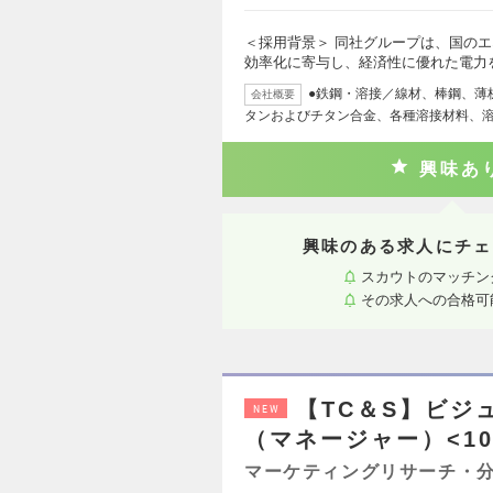
＜採用背景＞ 同社グループは、国の
効率化に寄与し、経済性に優れた電力
●鉄鋼・溶接／線材、棒鋼、薄
会社概要
タンおよびチタン合金、各種溶接材料、
興味あ
興味のある求人にチェ
スカウトのマッチン
その求人への合格可
【TC＆S】ビジ
NEW
（マネージャー）<10
マーケティングリサーチ・