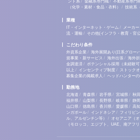
/
/
ント系
金融系専門職
不動産系専門
/
（化学・素材・食品・衣料）
技術系
業種
/
IT・インターネット・ゲーム
メーカー
/
流・運輸
その他(インフラ・教育・官公
こだわり条件
/
外資系企業
海外展開あり(日系グローバ
/
/
規事業・新サービス
海外出張
海外折
/
金調達済
ポテンシャル採用（未経験可
/
/
以上
インセンティブ制度
ストックオ
/
募集企業の掲載求人
ヘッドハンターの
勤務地
/
/
/
/
北海道
青森県
岩手県
宮城県
秋
/
/
/
/
福井県
山梨県
長野県
岐阜県
静
/
/
/
/
山口県
徳島県
香川県
愛媛県
高
/
/
ンガポール
インドネシア
フィリピン
/
ル、アルゼンチン等）
オセアニア（オ
（モロッコ、エジプト、UAE、南アフ