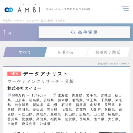
若手ハイキャリアのスカウト転職
鳥取県のマーケティングリサーチ・分析の転職・求人情報
1
条件変更
件
すべて
新着のみ
掲載終了間近
掲載期間
26/08/04～26/08/17
データアナリスト
NEW
マーケティングリサーチ・分析
株式会社タイミー
600万円 ～ 1349万円
北海道、青森県、岩手県、宮城県、秋田
県、山形県、福島県、茨城県、栃木県、群馬県、埼玉県、千葉県、東京
都、神奈川県、新潟県、富山県、石川県、福井県、山梨県、長野県、岐
阜県、静岡県、愛知県、三重県、滋賀県、京都府、大阪府、兵庫県、奈
良県、和歌山県、鳥取県、島根県、岡山県、広島県、山口県、徳島県、
香川県、愛媛県、高知県、福岡県、佐賀県、長崎県、熊本県、大分県、
宮崎県、鹿児島県、沖縄県