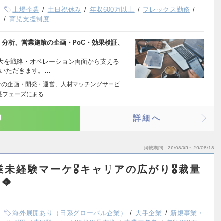
上場企業
土日祝休み
年収600万以上
フレックス勤務
K
育児支援制度
・分析、営業施策の企画・PoC・効果検証、
大を戦略・オペレーション両面から支える
ていただきます。…
ンの企画・開発・運営、人材マッチングサービ
長フェーズにある…
り
詳細へ
掲載期間
26/08/05～26/08/18
業未経験マーケ🎖️キャリアの広がり🎖️裁量
🔶
海外展開あり（日系グローバル企業）
大手企業
新規事業・