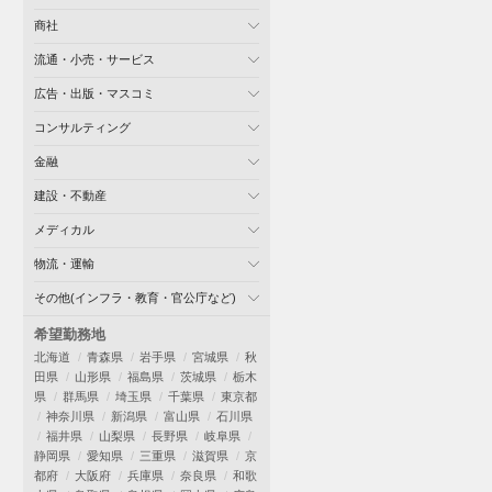
商社
流通・小売・サービス
広告・出版・マスコミ
コンサルティング
金融
建設・不動産
メディカル
物流・運輸
その他(インフラ・教育・官公庁など)
希望勤務地
北海道
青森県
岩手県
宮城県
秋
田県
山形県
福島県
茨城県
栃木
県
群馬県
埼玉県
千葉県
東京都
神奈川県
新潟県
富山県
石川県
福井県
山梨県
長野県
岐阜県
静岡県
愛知県
三重県
滋賀県
京
都府
大阪府
兵庫県
奈良県
和歌