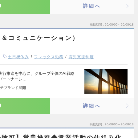
り
詳細へ
掲載期間
26/08/05～26/08/18
ス＆コミュニケーション）
土日祝休み
フレックス勤務
育児支援制度
実行推進を中心に、グループ全体のAI戦略
パートナーシ…
チブランド展開
り
詳細へ
掲載期間
26/08/05～26/08/18
経験可】営業推進◆営業活動の仕組み化