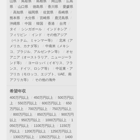
山県
鳥取県
島根県
岡山県
広島
県
山口県
徳島県
香川県
愛媛県
高知県
福岡県
佐賀県
長崎県
熊本県
大分県
宮崎県
鹿児島県
沖縄県
中国
韓国
香港
台湾
タイ
シンガポール
インドネシア
フィリピン
インド
その他アジア
（ベトナム、ミャンマー等）
北米（ア
メリカ、カナダ等）
中南米（メキシ
コ、ブラジル、アルゼンチン等）
オセ
アニア（オーストラリア、ニュージーラ
ンド等）
ヨーロッパ（イギリス、フラ
ンス、ドイツ、ロシア等）
中近東・ア
フリカ（モロッコ、エジプト、UAE、南
アフリカ等）
その他の海外
希望年収
400万円以上
450万円以上
500万円以
上
550万円以上
600万円以上
650
万円以上
700万円以上
750万円以上
800万円以上
850万円以上
900万円
以上
950万円以上
1000万円以上
1
050万円以上
1100万円以上
1150万
円以上
1200万円以上
1250万円以上
1300万円以上
1350万円以上
1400