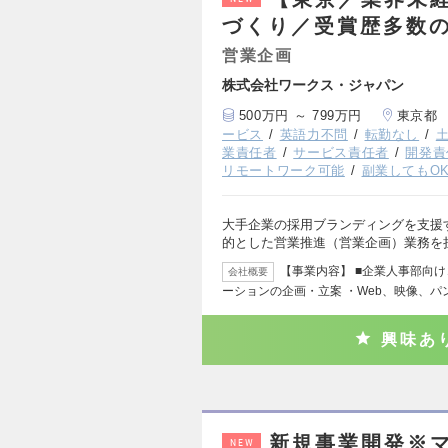
づくり／受賞歴多数
営業企画
株式会社ワークス・ジャパン
500万円 ～ 799万円
東京都
ービス
英語力不問
転勤なし
業責任者
サービス責任者
開発責
リモートワーク可能
副業してもO
大手企業の採用ブランディングを支援
的とした営業推進（営業企画）業務を
【事業内容】 ■企業人事部向
会社概要
ーションの企画・立案 ・Web、映像、パ
興味あ
新規事業開発※
NEW