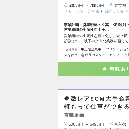
500万円 ～ 799万円
東京都
リモートワーク可能
副業してもO
事業計画・営業戦略の立案、KPI設計
営業組織の生産性向上を…
営業組織の生産性を最大化し、売上拡
役割です。 以下のような業務を担っ
◆上場企業◆ アプリケーショ
会社概要
スを行う、急成長のスタートアップ ・成
興味あ
🔶激レア‼️CM大手企
権もって仕事ができる
営業企画
500万円 ～ 649万円
東京都