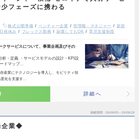
希少フェーズに携わる
株式公開準備
ベンチャー企業
管理職・マネジャー
新規
日祝休み
フレックス勤務
副業してもOK
育児支援制度
ークサービスについて、事業企画及びその
分析・定義 ・サービスモデルの設計・KPI設
ロードマップ…
存産業にテクノロジーを導入し、モビリティ領
高度化を支援す…
り
詳細へ
掲載期間
26/08/05～26/08/18
場企業◆