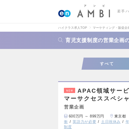
若手
ハイクラス求人TOP
マーケティング・販促企
育児支援制度の営業企画
すべて
APAC領域サー
NEW
マーサクセススペシ
営業企画
600万円 ～ 899万円
東京都
衝
英語力が必要
土日祝休み
年
制度