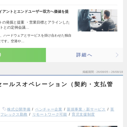
イアントとエンドユーザー双方へ価値を提
トの発掘と提案 ・営業目標とアラインした
ントとの定例会議…
、ハードウェアとサービスを掛け合わせた独自
業です。空港や…
り
詳細へ
掲載期間
26/08/05～26/08/18
 / セールスオペレーション（契約・支払管
株式公開準備
ベンチャー企業
新規事業・新サービス
英
フレックス勤務
リモートワーク可能
育児支援制度