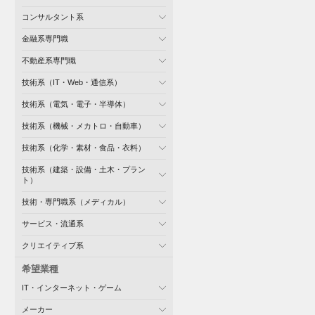
コンサルタント系
金融系専門職
不動産系専門職
技術系（IT・Web・通信系）
技術系（電気・電子・半導体）
技術系（機械・メカトロ・自動車）
技術系（化学・素材・食品・衣料）
技術系（建築・設備・土木・プラン
ト）
技術・専門職系（メディカル）
サービス・流通系
クリエイティブ系
希望業種
IT・インターネット・ゲーム
メーカー