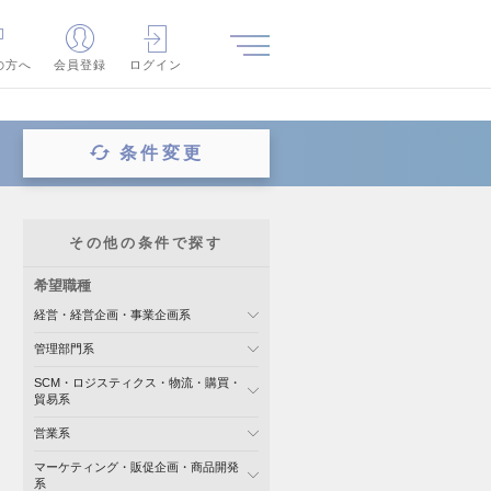
の方へ
会員登録
ログイン
条件変更
その他の条件で探す
希望職種
経営・経営企画・事業企画系
管理部門系
SCM・ロジスティクス・物流・購買・
貿易系
営業系
マーケティング・販促企画・商品開発
系