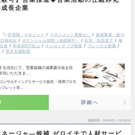
の成長企業
管理職・マネジャー
マネジメント業務なし
新規事業・新サ
土日祝休み
ポテンシャル採用（未経験可）
社長・役員直下
事
任者
年収600万以上
インセンティブ制度
フレックス勤務
K
育児支援制度
する当社にて、営業組織の成果最大化を目
担当いただきま…
けコンサルティングとサービス提供 ・採用プロモ
ンフレット等…
り
詳細へ
掲載期間
26/08/05～26/08/18
マネージャ―候補 ゼロイチで人材サービ