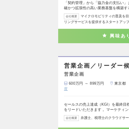
「契約管理」から「協力金の支払い」
確かつ拡張性の高い業務基盤を構築す
マイクロモビリティの普及を目
会社概要
リングサービスを提供するスタートアップ
興味あ
営業企画／リーダー
営業企画
600万円 ～ 899万円
東京都
度
セールスの売上達成（KGI）を最終
をリードいただきます 。マーケティ
弁護士、税理士のクラウドサー
会社概要