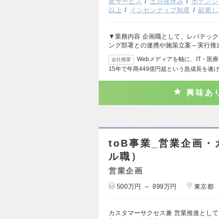
新サービス
土日祝休み
ポテンシ
以上
インセンティブ制度
副業し
▼業務内容 企画職として、レバテック
ング部署との連携や施策立案～実行推
Webメディアを軸に、IT・
会社概要
15年で年商449億円超という急成長を遂
興味あ
toB事業_営業企画
ル職）
営業企画
500万円 ～ 899万円
東京都
カスタマーサクセス兼 営業推進とし