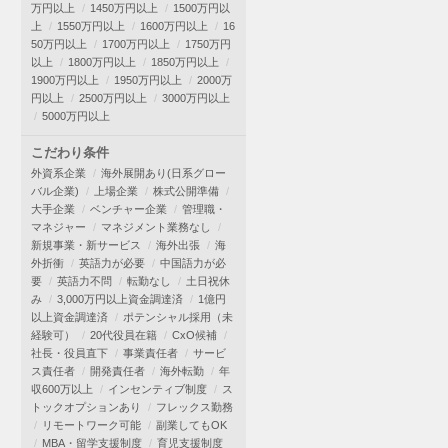
万円以上
1450万円以上
1500万円以
上
1550万円以上
1600万円以上
16
50万円以上
1700万円以上
1750万円
以上
1800万円以上
1850万円以上
1900万円以上
1950万円以上
2000万
円以上
2500万円以上
3000万円以上
5000万円以上
こだわり条件
外資系企業
海外展開あり(日系グロー
バル企業)
上場企業
株式公開準備
大手企業
ベンチャー企業
管理職・
マネジャー
マネジメント業務なし
新規事業・新サービス
海外出張
海
外折衝
英語力が必要
中国語力が必
要
英語力不問
転勤なし
土日祝休
み
3,000万円以上資金調達済
1億円
以上資金調達済
ポテンシャル採用（未
経験可）
20代役員在籍
CxO候補
社長・役員直下
事業責任者
サービ
ス責任者
開発責任者
海外転勤
年
収600万以上
インセンティブ制度
ス
トックオプションあり
フレックス勤務
リモートワーク可能
副業してもOK
MBA・留学支援制度
育児支援制度