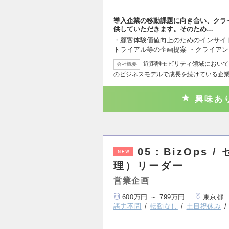
導入企業の移動課題に向き合い、クラ
供していただきます。そのため…
・顧客体験価値向上のためのインサイ
トライアル等の企画提案 ・クライア
近距離モビリティ領域において
会社概要
のビジネスモデルで成長を続けている企
興味あ
05：BizOps
NEW
理）リーダー
営業企画
600万円 ～ 799万円
東京都
語力不問
転勤なし
土日祝休み