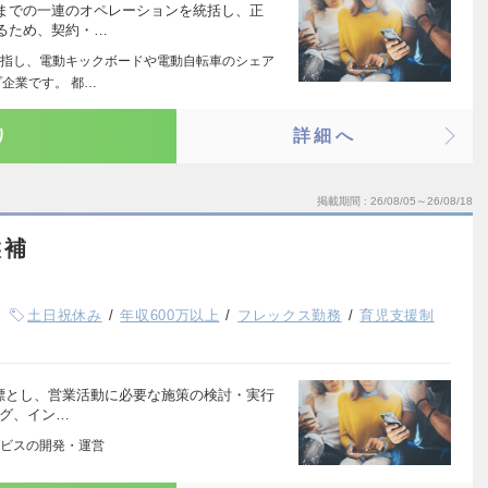
までの一連のオペレーションを統括し、正
るため、契約・…
指し、電動キックボードや電動自転車のシェア
企業です。 都…
り
詳細へ
掲載期間
26/08/05～26/08/18
候補
土日祝休み
年収600万以上
フレックス勤務
育児支援制
目標とし、営業活動に必要な施策の検討・実行
ング、イン…
ビスの開発・運営