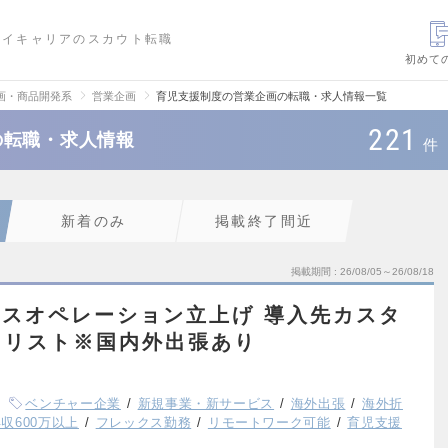
ハイキャリアのスカウト転職
初めて
画・商品開発系
営業企画
育児支援制度の営業企画の転職・求人情報一覧
221
の転職・求人情報
件
新着のみ
掲載終了間近
掲載期間
26/08/05～26/08/18
ビスオペレーション立上げ 導入先カスタ
ャリスト※国内外出張あり
ベンチャー企業
新規事業・新サービス
海外出張
海外折
収600万以上
フレックス勤務
リモートワーク可能
育児支援