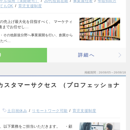
ャル採用（未経験可）
20代役員在籍
事業責任者
年収600万
てもOK
育児支援制度
の売上げ最大化を目指すべく、 マーケティ
進までお任せし…
医療・その他新規分野へ事業展開を行い、創業から
げたベ…
り
詳細へ
掲載期間
26/08/05～26/08/18
・カスタマーサクセス （プロフェッショナ
土日祝休み
リモートワーク可能
育児支援制度
て、以下業務をご担当いただきます。 ・顧