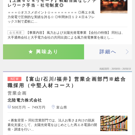
【上限６０％リモート】転勤当面なし／テ
レワーク手当・社宅制度◎
＝＝＝☆オススメポイント☆＝＝＝＝＝＝＝＝ ◎再エネ風
力発電で圧倒的な実績を誇る☆ ◎年間休日１２４日＆フレ
ックス制で柔軟に…
【事業内容】 風力および太陽光発電事業 【会社の特徴】 同社は、
会社概要
大手通商会社と大手電力会社の共同出資による風力発電事業を核とし…
興味あり
詳細へ
掲載期間
26/08/06～26/08/19
【富山/石川/福井】営業企画部門※総合
NEW
職採用（中堅人材コース）
営業企画
北陸電力株式会社
500万円 ～ 749万円
富山県
＜募集背景＞ 同社営業部門では、法人お客さま向けの脱炭
素化支援として、太陽光発電をはじめとした再エネ電源の開
発・調達を行い…