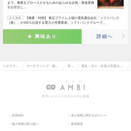
まで、事業をグロースさせるためのあらゆる企画・推進業務
をお任せし…
【概要・特徴】 東証プライム上場の電気通信会社「ソフトバンク
会社概要
（株）」が100％出資する電力小売事業者。ソフトバンクグループ…
興味あり
詳細へ
ハイクラス
マーケティング・販促
営業
電気・ガス・水道の営業企画
求人TOP
企画・商品開発系
企画
の転職・求人情報一覧
若手ハイキャリアのスカウト転職
利用規約
求人情報に関するポリシー
個人情報の取り扱い
推奨環境