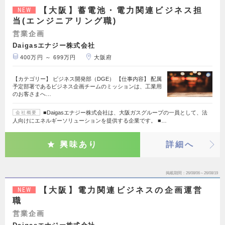
【大阪】蓄電池・電力関連ビジネス担
NEW
当(エンジニアリング職)
営業企画
Daigasエナジー株式会社
400万円 ～ 699万円
大阪府
【カテゴリー】 ビジネス開発部（DGE） 【仕事内容】 配属
予定部署であるビジネス企画チームのミッションは、工業用
のお客さまへ…
■Daigasエナジー株式会社は、大阪ガスグループの一員として、法
会社概要
人向けにエネルギーソリューションを提供する企業です。 ■…
興味あり
詳細へ
掲載期間
26/08/06～26/08/19
【大阪】電力関連ビジネスの企画運営
NEW
職
営業企画