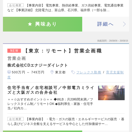
【事業内容】 電気事業、熱供給事業、ガス供給事業、電気通信事業
会社概要
など 【事業詳細】 北陸電力は、富山県、石川県、福井県（一部を除…
興味あり
詳細へ
掲載期間
26/08/06～26/08/19
【東京：リモート】営業企画職
NEW
営業企画
株式会社CDエナジーダイレクト
500万円 ～ 749万円
東京都
フレックス勤務
育児支援制
度
住宅手当有／在宅相談可／中部電力ミライ
ズと大阪ガスの合弁会社
＝＝☆おすすめポイント☆＝＝ ◆WLB：月20時間未満／フ
レックスタイム制／リモートOK ◆福利厚生：家族・住宅手
当／社内カ…
【事業内容】 ・電力・ガスの販売・エネルギーサービスの販売 ・暮
会社概要
らし及びビジネス全般を支えるサービスを中心とした付加価値サー…