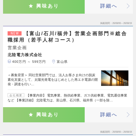
興味あり
詳細へ
掲載期間
26/08/06～26/08/19
【富山/石川/福井】営業企画部門※総合
NEW
職採用（若手人材コース）
営業企画
北陸電力株式会社
400万円 ～ 599万円
富山県
＜募集背景＞ 同社営業部門では、法人お客さま向けの脱炭
素化支援として、太陽光発電をはじめとした再エネ電源の開
発・調達を行い…
【事業内容】 電気事業、熱供給事業、ガス供給事業、電気通信事業
会社概要
など 【事業詳細】 北陸電力は、富山県、石川県、福井県（一部を除…
興味あり
詳細へ
掲載期間
26/08/06～26/08/19