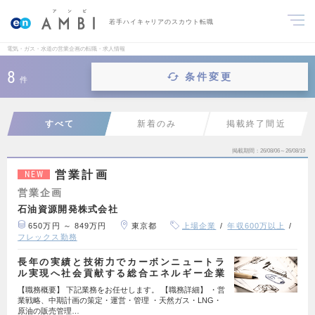
若手ハイキャリアのスカウト転職
電気・ガス・水道の営業企画の転職・求人情報
8
条件変更
件
すべて
新着のみ
掲載終了間近
掲載期間
26/08/06～26/08/19
営業計画
NEW
営業企画
石油資源開発株式会社
650万円 ～ 849万円
東京都
上場企業
年収600万以上
フレックス勤務
長年の実績と技術力でカーボンニュートラ
ル実現へ社会貢献する総合エネルギー企業
【職務概要】 下記業務をお任せします。 【職務詳細】 ・営
業戦略、中期計画の策定・運営・管理 ・天然ガス・LNG・
原油の販売管理…