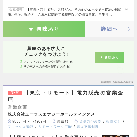
【事業内容】 石油、天然ガス、その他のエネルギー資源の探鉱、開
会社概要
発、生産、販売と、これらに関連する掘削などの請負事業、再生可…
興味あり
詳細へ
興味のある求人に
チェックをつけよう!
興味あり
スカウトのマッチング精度があがる!
その求人への合格可能性がわかる!
掲載期間
26/08/06～26/08/19
【東京：リモート】電力販売の営業企
NEW
画
営業企画
株式会社ユーラスエナジーホールディングス
550万円 ～ 749万円
東京都
英語力が必要
転勤なし
フレックス勤務
リモートワーク可能
育児支援制度