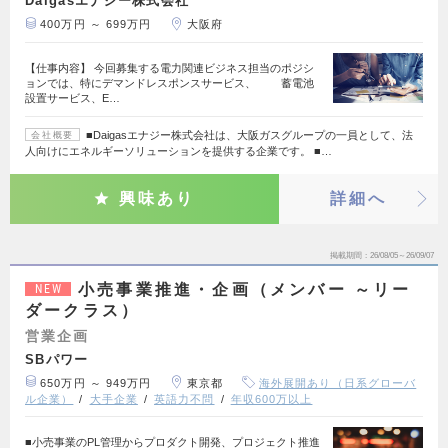
Daigasエナジー株式会社
400万円 ～ 699万円
大阪府
【仕事内容】 今回募集する電力関連ビジネス担当のポジシ
ョンでは、特にデマンドレスポンスサービス、 蓄電池
設置サービス、E…
■Daigasエナジー株式会社は、大阪ガスグループの一員として、法
会社概要
人向けにエネルギーソリューションを提供する企業です。 ■…
興味あり
詳細へ
掲載期間
26/08/05～26/09/07
小売事業推進・企画（メンバー ～リー
NEW
ダークラス）
営業企画
SBパワー
650万円 ～ 949万円
東京都
海外展開あり（日系グローバ
ル企業）
大手企業
英語力不問
年収600万以上
■小売事業のPL管理からプロダクト開発、プロジェクト推進