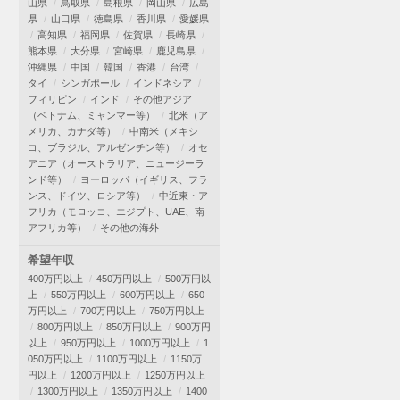
山県
鳥取県
島根県
岡山県
広島
県
山口県
徳島県
香川県
愛媛県
高知県
福岡県
佐賀県
長崎県
熊本県
大分県
宮崎県
鹿児島県
沖縄県
中国
韓国
香港
台湾
タイ
シンガポール
インドネシア
フィリピン
インド
その他アジア
（ベトナム、ミャンマー等）
北米（ア
メリカ、カナダ等）
中南米（メキシ
コ、ブラジル、アルゼンチン等）
オセ
アニア（オーストラリア、ニュージーラ
ンド等）
ヨーロッパ（イギリス、フラ
ンス、ドイツ、ロシア等）
中近東・ア
フリカ（モロッコ、エジプト、UAE、南
アフリカ等）
その他の海外
希望年収
400万円以上
450万円以上
500万円以
上
550万円以上
600万円以上
650
万円以上
700万円以上
750万円以上
800万円以上
850万円以上
900万円
以上
950万円以上
1000万円以上
1
050万円以上
1100万円以上
1150万
円以上
1200万円以上
1250万円以上
1300万円以上
1350万円以上
1400