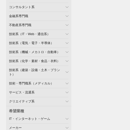
コンサルタント系
金融系専門職
不動産系専門職
技術系（IT・Web・通信系）
技術系（電気・電子・半導体）
技術系（機械・メカトロ・自動車）
技術系（化学・素材・食品・衣料）
技術系（建築・設備・土木・プラン
ト）
技術・専門職系（メディカル）
サービス・流通系
クリエイティブ系
希望業種
IT・インターネット・ゲーム
メーカー