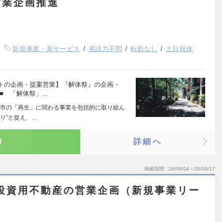
営業企画推進
新規事業・新サービス
英語力不問
転勤なし
土日祝休
トの企画・提案営業】『解体祭』の企画・
■ 「解体祭」…
市の「再生」に関わる事業を包括的に取り組ん
り”と捉え、…
り
詳細へ
掲載期間
26/08/04～26/08/17
投資用不動産の営業企画（新規事業リー