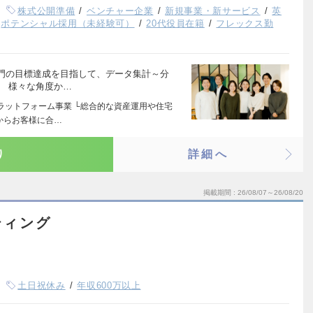
株式公開準備
ベンチャー企業
新規事業・新サービス
英
ポテンシャル採用（未経験可）
20代役員在籍
フレックス勤
門の目標達成を目指して、データ集計～分
。 様々な角度か…
ラットフォーム事業 └総合的な資産運用や住宅
からお客様に合…
り
詳細へ
掲載期間
26/08/07～26/08/20
ティング
土日祝休み
年収600万以上