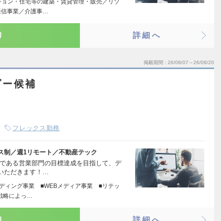
ション・住宅等の建築・賃貸管理・販売／リゾ
通信事業／介護事…
り
詳細へ
掲載期間
26/08/07～26/08/20
ダー候補
フレックス勤務
ックス制／週1リモート／不動産テック
」である営業部門の目標達成を目指して、デ
いただきます！…
ディング事業 ■WEBメディア事業 ■リテッ
T戦略によっ…
り
詳細へ