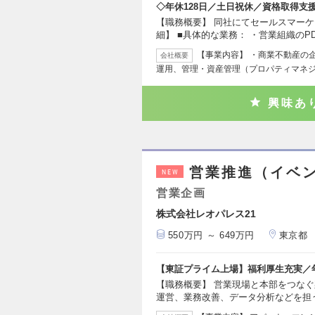
◇年休128日／土日祝休／資格取得支
【職務概要】 同社にてセールスマーケ
細】 ■具体的な業務： ・営業組織のP
【事業内容】 ・商業不動産の
会社概要
運用、管理・資産管理（プロパティマネ
興味あ
営業推進（イベ
NEW
営業企画
株式会社レオパレス21
550万円 ～ 649万円
東京都
【東証プライム上場】福利厚生充実／年
【職務概要】 営業現場と本部をつな
運営、業務改善、データ分析などを担