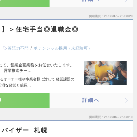
掲載期間
26/08/07～26/08/20
岡】＞住宅手当◎退職金◎
英語力不問
ポテンシャル採用（未経験可）
にて、営業企画業務をお任せいたします。
、 営業推進チー…
るオーナー様や事業者様に対して 経営課題の
円滑な経営と成長…
り
詳細へ
掲載期間
26/08/06～26/08/19
ドバイザー_札幌