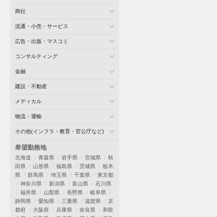
商社
流通・小売・サービス
広告・出版・マスコミ
コンサルティング
金融
建設・不動産
メディカル
物流・運輸
その他(インフラ・教育・官公庁など)
希望勤務地
北海道
青森県
岩手県
宮城県
秋
田県
山形県
福島県
茨城県
栃木
県
群馬県
埼玉県
千葉県
東京都
神奈川県
新潟県
富山県
石川県
福井県
山梨県
長野県
岐阜県
静岡県
愛知県
三重県
滋賀県
京
都府
大阪府
兵庫県
奈良県
和歌