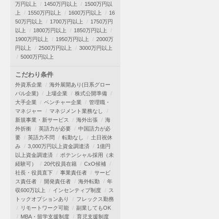
万円以上
1450万円以上
1500万円以
上
1550万円以上
1600万円以上
16
50万円以上
1700万円以上
1750万円
以上
1800万円以上
1850万円以上
1900万円以上
1950万円以上
2000万
円以上
2500万円以上
3000万円以上
5000万円以上
こだわり条件
外資系企業
海外展開あり(日系グロー
バル企業)
上場企業
株式公開準備
大手企業
ベンチャー企業
管理職・
マネジャー
マネジメント業務なし
新規事業・新サービス
海外出張
海
外折衝
英語力が必要
中国語力が必
要
英語力不問
転勤なし
土日祝休
み
3,000万円以上資金調達済
1億円
以上資金調達済
ポテンシャル採用（未
経験可）
20代役員在籍
CxO候補
社長・役員直下
事業責任者
サービ
ス責任者
開発責任者
海外転勤
年
収600万以上
インセンティブ制度
ス
トックオプションあり
フレックス勤務
リモートワーク可能
副業してもOK
MBA・留学支援制度
育児支援制度