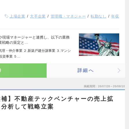
上場企業
大手企業
管理職・マネジャー
転勤なし
年収
や現場マネージャーと連携し、以下の業務
業戦略の策定と…
代理・仲介事業 ２.新築戸建分譲事業 ３.マンシ
投資事業 ５…
り
詳細へ
掲載期間
26/07/28～26/08/10
候補】不動産テックベンチャーの売上拡
を分析して戦略立案