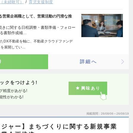
（未経験可）
育児支援制度
る営業企画職として、営業活動の円滑な推
手続きに関する日程調整・書類準備・フォロー
する書類作成補…
たDX不動産を軸に、不動産クラウドファンデ
スを展開してい…
り
詳細へ
ックをつけよう!
興味あり
グ精度があがる!
能性がわかる!
掲載期間
26/08/06～26/08/19
ージャー】まちづくりに関する新規事業