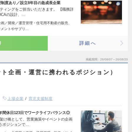
援制度あり／設立8年目の急成長企業
ティングをご担当いただきます。 【職務詳
DCAの設計、…
企画／開発／運営管理・住宅用不動産の販売、
ジメントやサブリ…
り
詳細へ
掲載期間
26/08/07～26/08/20
ント企画・運営に携われるポジション）
上場企業
育児支援制度
間休日123日でワークライフバランス◎
ぐ架け橋として、営業施策やイベントの企画
うポジションで…