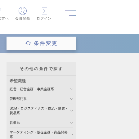
の方へ
会員登録
ログイン
条件変更
その他の条件で探す
希望職種
経営・経営企画・事業企画系
管理部門系
SCM・ロジスティクス・物流・購買・
貿易系
営業系
マーケティング・販促企画・商品開発
系