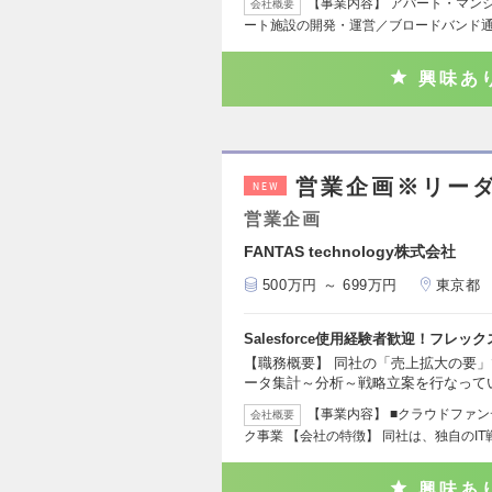
【事業内容】 アパート・マン
会社概要
ート施設の開発・運営／ブロードバンド
興味あ
営業企画※リー
NEW
営業企画
FANTAS technology株式会社
500万円 ～ 699万円
東京都
Salesforce使用経験者歓迎！フレ
【職務概要】 同社の「売上拡大の要
ータ集計～分析～戦略立案を行なって
【事業内容】 ■クラウドファン
会社概要
ク事業 【会社の特徴】 同社は、独自のI
興味あ