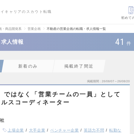
ハイキャリアのスカウト転職
初めて
画・商品開発系
営業企画
不動産の営業企画の転職・求人情報一覧
41
・求人情報
件
新着のみ
掲載終了間近
掲載期間
26/08/07～26/08/20
」ではなく「営業チームの一員」として
ールスコーディネーター
社
上場企業
大手企業
ベンチャー企業
英語力不問
転勤な