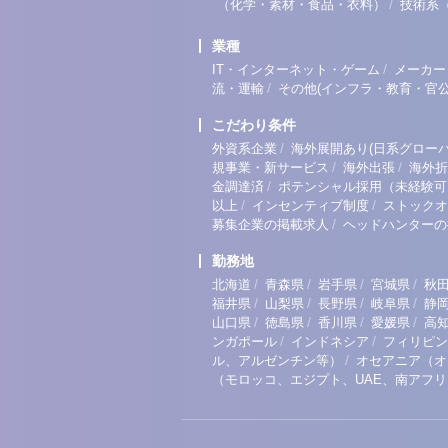
/
（化学・素材・食品・衣料）
技術系
業種
/
IT・インターネット・ゲーム
メーカー
/
流・運輸
その他(インフラ・教育・官公
こだわり条件
/
外資系企業
海外展開あり(日系グローバ
/
/
規事業・新サービス
海外出張
海外折
/
金調達済
ポテンシャル採用（未経験可
/
/
以上
インセンティブ制度
ストックオ
/
募集企業の掲載求人
ヘッドハンターの
勤務地
/
/
/
/
北海道
青森県
岩手県
宮城県
秋
/
/
/
/
福井県
山梨県
長野県
岐阜県
静
/
/
/
/
山口県
徳島県
香川県
愛媛県
高
/
/
ンガポール
インドネシア
フィリピン
/
ル、アルゼンチン等）
オセアニア（オ
（モロッコ、エジプト、UAE、南アフ