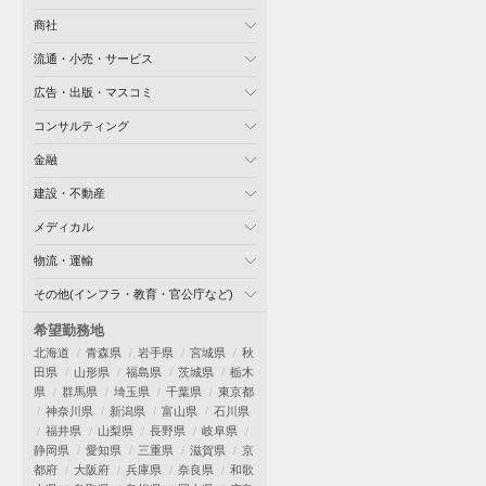
商社
流通・小売・サービス
広告・出版・マスコミ
コンサルティング
金融
建設・不動産
メディカル
物流・運輸
その他(インフラ・教育・官公庁など)
希望勤務地
北海道
青森県
岩手県
宮城県
秋
田県
山形県
福島県
茨城県
栃木
県
群馬県
埼玉県
千葉県
東京都
神奈川県
新潟県
富山県
石川県
福井県
山梨県
長野県
岐阜県
静岡県
愛知県
三重県
滋賀県
京
都府
大阪府
兵庫県
奈良県
和歌