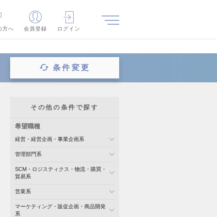
の方へ
会員登録
ログイン
条件変更
その他の条件で探す
希望職種
経営・経営企画・事業企画系
管理部門系
SCM・ロジスティクス・物流・購買・
貿易系
営業系
マーケティング・販促企画・商品開発
系