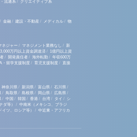
/
・流通系
クリエイティブ系
/
/
/
/
金融
建設・不動産
メディカル
物
/
/
マネジャー
マネジメント業務なし
新
/
3,000万円以上資金調達済
1億円以上資
/
/
/
者
開発責任者
海外転勤
年収600万
/
/
BA・留学支援制度
育児支援制度
直接
/
/
/
/
神奈川県
新潟県
富山県
石川県
/
/
/
/
/
県
鳥取県
島根県
岡山県
広島県
/
/
/
/
/
/
県
中国
韓国
香港
台湾
タイ
シ
/
ナダ等）
中南米（メキシコ、ブラジ
/
ドイツ、ロシア等）
中近東・アフリカ