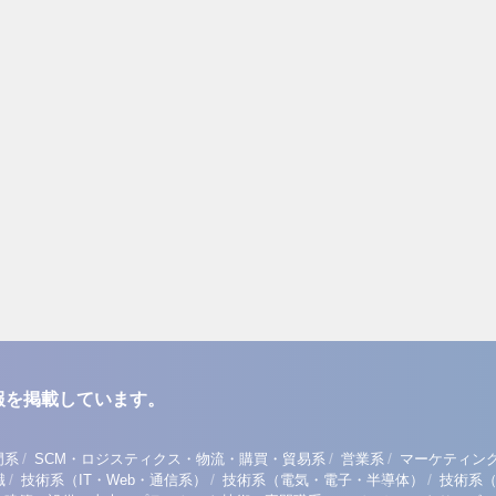
報を掲載しています。
/
/
/
門系
SCM・ロジスティクス・物流・購買・貿易系
営業系
マーケティン
/
/
/
職
技術系（IT・Web・通信系）
技術系（電気・電子・半導体）
技術系