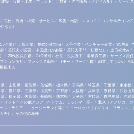
/
/
（建築・設備・土木・プラント）
技術・専門職系（メディカル）
サービス
/
/
/
/
商社
流通・小売・サービス
広告・出版・マスコミ
コンサルティング
庁など)
/
/
/
/
/
ル企業)
上場企業
株式公開準備
大手企業
ベンチャー企業
管理職・
/
/
/
/
/
/
衝
英語力が必要
中国語力が必要
英語力不問
転勤なし
土日祝休み
/
/
/
/
/
）
20代役員在籍
CxO候補
社長・役員直下
事業責任者
サービス責任
/
/
/
/
プションあり
フレックス勤務
リモートワーク可能
副業してもOK
M
掲載求人
/
/
/
/
/
/
/
/
/
田県
山形県
福島県
茨城県
栃木県
群馬県
埼玉県
千葉県
東京都
/
/
/
/
/
/
/
/
岡県
愛知県
三重県
滋賀県
京都府
大阪府
兵庫県
奈良県
和歌山
/
/
/
/
/
/
/
/
知県
福岡県
佐賀県
長崎県
熊本県
大分県
宮崎県
鹿児島県
沖縄
/
/
/
インド
その他アジア（ベトナム、ミャンマー等）
北米（アメリカ、カ
/
ーストラリア、ニュージーランド等）
ヨーロッパ（イギリス、フランス、
/
リカ等）
その他の海外