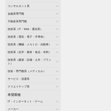
コンサルタント系
金融系専門職
不動産系専門職
技術系（IT・Web・通信系）
技術系（電気・電子・半導体）
技術系（機械・メカトロ・自動車）
技術系（化学・素材・食品・衣料）
技術系（建築・設備・土木・プラン
ト）
技術・専門職系（メディカル）
サービス・流通系
クリエイティブ系
希望業種
IT・インターネット・ゲーム
メーカー