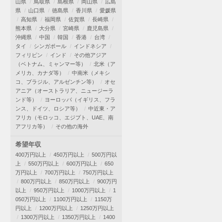
山県
鳥取県
島根県
岡山県
広島
県
山口県
徳島県
香川県
愛媛県
高知県
福岡県
佐賀県
長崎県
熊本県
大分県
宮崎県
鹿児島県
沖縄県
中国
韓国
香港
台湾
タイ
シンガポール
インドネシア
フィリピン
インド
その他アジア
（ベトナム、ミャンマー等）
北米（ア
メリカ、カナダ等）
中南米（メキシ
コ、ブラジル、アルゼンチン等）
オセ
アニア（オーストラリア、ニュージーラ
ンド等）
ヨーロッパ（イギリス、フラ
ンス、ドイツ、ロシア等）
中近東・ア
フリカ（モロッコ、エジプト、UAE、南
アフリカ等）
その他の海外
希望年収
400万円以上
450万円以上
500万円以
上
550万円以上
600万円以上
650
万円以上
700万円以上
750万円以上
800万円以上
850万円以上
900万円
以上
950万円以上
1000万円以上
1
050万円以上
1100万円以上
1150万
円以上
1200万円以上
1250万円以上
1300万円以上
1350万円以上
1400