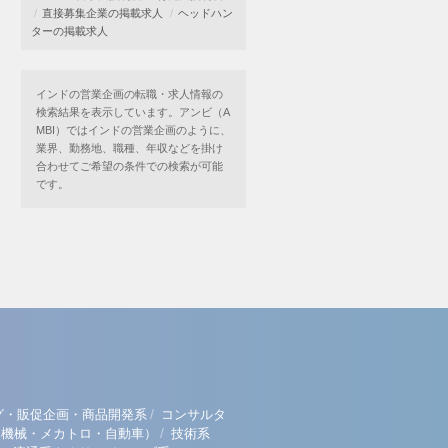
直接募集企業の掲載求人
ヘッドハン
ターの掲載求人
インドの営業企画の転職・求人情報の
検索結果を表示しています。アンビ（A
MBI）ではインドの営業企画のように、
業界、勤務地、職種、年収などを掛け
合わせてご希望の条件での検索が可能
です。
/
グ・販促企画・商品開発系
コンサルタ
/
（機械・メカトロ・自動車）
技術系