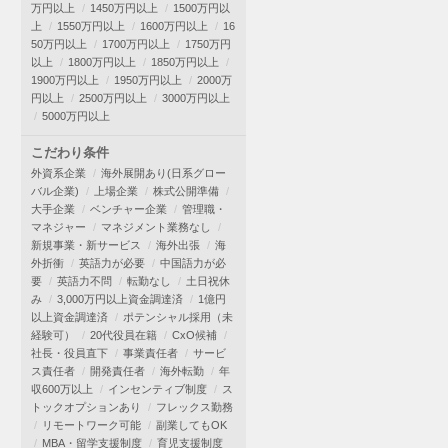
万円以上
1450万円以上
1500万円以
上
1550万円以上
1600万円以上
16
50万円以上
1700万円以上
1750万円
以上
1800万円以上
1850万円以上
1900万円以上
1950万円以上
2000万
円以上
2500万円以上
3000万円以上
5000万円以上
こだわり条件
外資系企業
海外展開あり(日系グロー
バル企業)
上場企業
株式公開準備
大手企業
ベンチャー企業
管理職・
マネジャー
マネジメント業務なし
新規事業・新サービス
海外出張
海
外折衝
英語力が必要
中国語力が必
要
英語力不問
転勤なし
土日祝休
み
3,000万円以上資金調達済
1億円
以上資金調達済
ポテンシャル採用（未
経験可）
20代役員在籍
CxO候補
社長・役員直下
事業責任者
サービ
ス責任者
開発責任者
海外転勤
年
収600万以上
インセンティブ制度
ス
トックオプションあり
フレックス勤務
リモートワーク可能
副業してもOK
MBA・留学支援制度
育児支援制度