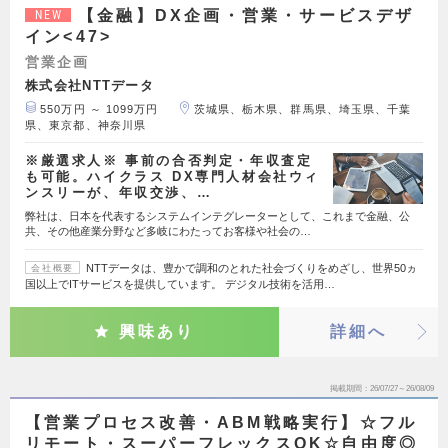
【金融】DX企画・営業・サービスデザ
NEW
イン<47>
営業企画
株式会社NTTデータ
550万円 ～ 1099万円
茨城県、栃木県、群馬県、埼玉県、千葉
県、東京都、神奈川県
※厳選求人※ 事前の合否判定・年収査定
も可能。ハイクラス DX専門人材会社ウィ
ンスリーが、年収交渉、…
弊社は、日本を代表するシステムインテグレーターとして、これまで金融、公
共、その他産業分野など多岐にわたってお客様や社会の…
NTTデータは、豊かで調和のとれた社会づくりをめざし、世界50ヵ
会社概要
国以上でITサービスを提供しています。 デジタル技術を活用…
興味あり
詳細へ
掲載期間
26/07/27～26/08/09
【営業プロセス改善・ABM戦略実行】☆フル
リモート・スーパーフレックスOK☆自由度◎