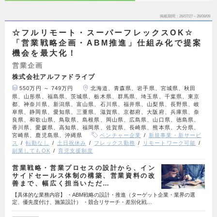
掲載期間
26/07/27～26/08/09
☆フルリモート・スーパーフレックスOK☆
「営業戦略企画・ABM推進」仕組み化で提案
機会を最大化！
営業企画
株式会社アルファドライブ
550万円 ～ 749万円
北海道、青森県、岩手県、宮城県、秋田
県、山形県、福島県、茨城県、栃木県、群馬県、埼玉県、千葉県、東京
都、神奈川県、新潟県、富山県、石川県、福井県、山梨県、長野県、岐
阜県、静岡県、愛知県、三重県、滋賀県、京都府、大阪府、兵庫県、奈
良県、和歌山県、鳥取県、島根県、岡山県、広島県、山口県、徳島県、
香川県、愛媛県、高知県、福岡県、佐賀県、長崎県、熊本県、大分県、
宮崎県、鹿児島県、沖縄県
ベンチャー企業
新規事業・新サービ
ス
転勤なし
土日祝休み
フレックス勤務
リモートワーク可能
副業してもOK
育児支援制度
営業戦略・営業プロセスの設計から、イン
サイドセールス体制の構築、営業資料の改
善まで、幅広く担当いただ…
【具体的な業務内容】 ・ABM戦略の設計・推進（ターゲット企業・業界の選
定、優先度付け、施策設計） ・競合リサーチ・差別化戦…