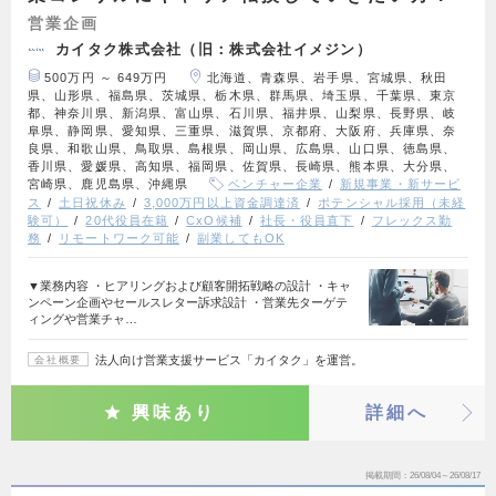
営業企画
カイタク株式会社（旧：株式会社イメジン）
500万円 ～ 649万円
北海道、青森県、岩手県、宮城県、秋田
県、山形県、福島県、茨城県、栃木県、群馬県、埼玉県、千葉県、東京
都、神奈川県、新潟県、富山県、石川県、福井県、山梨県、長野県、岐
阜県、静岡県、愛知県、三重県、滋賀県、京都府、大阪府、兵庫県、奈
良県、和歌山県、鳥取県、島根県、岡山県、広島県、山口県、徳島県、
香川県、愛媛県、高知県、福岡県、佐賀県、長崎県、熊本県、大分県、
宮崎県、鹿児島県、沖縄県
ベンチャー企業
新規事業・新サービ
ス
土日祝休み
3,000万円以上資金調達済
ポテンシャル採用（未経
験可）
20代役員在籍
CxO候補
社長・役員直下
フレックス勤
務
リモートワーク可能
副業してもOK
▼業務内容 ・ヒアリングおよび顧客開拓戦略の設計 ・キャ
ンペーン企画やセールスレター訴求設計 ・営業先ターゲテ
ィングや営業チャ…
法人向け営業支援サービス「カイタク」を運営。
会社概要
興味あり
詳細へ
掲載期間
26/08/04～26/08/17