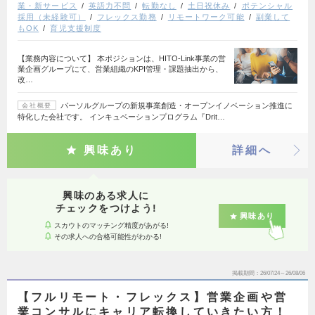
業・新サービス
英語力不問
転勤なし
土日祝休み
ポテンシャル
採用（未経験可）
フレックス勤務
リモートワーク可能
副業して
もOK
育児支援制度
【業務内容について】 本ポジションは、HITO-Link事業の営
業企画グループにて、営業組織のKPI管理・課題抽出から、
改…
パーソルグループの新規事業創造・オープンイノベーション推進に
会社概要
特化した会社です。 インキュベーションプログラム『Drit…
興味あり
詳細へ
興味のある求人に
チェックをつけよう!
興味あり
スカウトのマッチング精度があがる!
その求人への合格可能性がわかる!
掲載期間
26/07/24～26/08/06
【フルリモート・フレックス】営業企画や営
業コンサルにキャリア転換していきたい方！