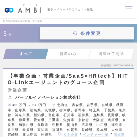
若手ハイキャリアのスカウト転職
栃木県の営業企画の転職・求人情報
5
条件変更
件
すべて
新着のみ
掲載終了間近
掲載期間
26/07/28～26/08/10
【事業企画・営業企画/SaaS×HRtech】HIT
O-Linkエージェントのグロース企画
営業企画
パーソルイノベーション株式会社
450万円 ～ 549万円
北海道、青森県、岩手県、宮城県、秋田
県、山形県、福島県、茨城県、栃木県、群馬県、埼玉県、千葉県、東京
都、神奈川県、新潟県、富山県、石川県、福井県、山梨県、長野県、岐
阜県、静岡県、愛知県、三重県、滋賀県、京都府、大阪府、兵庫県、奈
良県、和歌山県、鳥取県、島根県、岡山県、広島県、山口県、徳島県、
香川県、愛媛県、高知県、福岡県、佐賀県、長崎県、熊本県、大分県、
宮崎県、鹿児島県、沖縄県
大手企業
ベンチャー企業
新規事