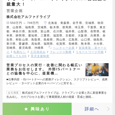
裁量大！
営業企画
株式会社アルファドライブ
550万円 ～ 749万円
北海道、青森県、岩手県、宮城県、秋田
県、山形県、福島県、茨城県、栃木県、群馬県、埼玉県、千葉県、東京
都、神奈川県、新潟県、富山県、石川県、福井県、山梨県、長野県、岐
阜県、静岡県、愛知県、三重県、滋賀県、京都府、大阪府、兵庫県、奈
良県、和歌山県、鳥取県、島根県、岡山県、広島県、山口県、徳島県、
香川県、愛媛県、高知県、福岡県、佐賀県、長崎県、熊本県、大分県、
宮崎県、鹿児島県、沖縄県
ベンチャー企業
新規事業・新サービ
ス
転勤なし
土日祝休み
フレックス勤務
リモートワーク可能
副業してもOK
育児支援制度
営業プロセスの実行・改善に関わる幅広い
業務をお任せします。 外部ISパートナー
との協働を中心に、提案機…
■仕事内容 ・ISパートナーへの業務ディレクション、スクリプトレビュー、成果
レビュー ・ターゲット企業のキーパーソンに対する…
株式会社アルファドライブは、クライアント企業と共に新規事業を
会社概要
生み出し、そのプロセスを通じて事業開発人材の発掘・育成と挑戦…
興味あり
詳細へ