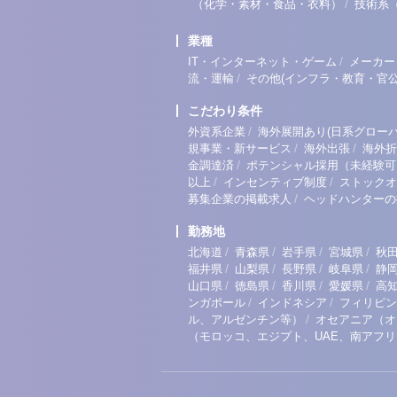
/
（化学・素材・食品・衣料）
技術系
業種
/
IT・インターネット・ゲーム
メーカー
/
流・運輸
その他(インフラ・教育・官公
こだわり条件
/
外資系企業
海外展開あり(日系グローバ
/
/
規事業・新サービス
海外出張
海外折
/
金調達済
ポテンシャル採用（未経験可
/
/
以上
インセンティブ制度
ストックオ
/
募集企業の掲載求人
ヘッドハンターの
勤務地
/
/
/
/
北海道
青森県
岩手県
宮城県
秋
/
/
/
/
福井県
山梨県
長野県
岐阜県
静
/
/
/
/
山口県
徳島県
香川県
愛媛県
高
/
/
ンガポール
インドネシア
フィリピン
/
ル、アルゼンチン等）
オセアニア（オ
（モロッコ、エジプト、UAE、南アフ