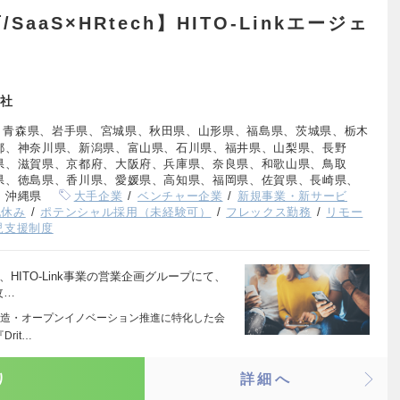
aaS×HRtech】HITO-Linkエージェ
社
、青森県、岩手県、宮城県、秋田県、山形県、福島県、茨城県、栃木
都、神奈川県、新潟県、富山県、石川県、福井県、山梨県、長野
県、滋賀県、京都府、大阪府、兵庫県、奈良県、和歌山県、鳥取
県、徳島県、香川県、愛媛県、高知県、福岡県、佐賀県、長崎県、
、沖縄県
大手企業
ベンチャー企業
新規事業・新サービ
祝休み
ポテンシャル採用（未経験可）
フレックス勤務
リモー
児支援制度
HITO-Link事業の営業企画グループにて、
改…
造・オープンイノベーション推進に特化した会
rit…
り
詳細へ