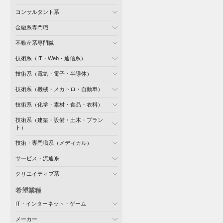
コンサルタント系
金融系専門職
不動産系専門職
技術系（IT・Web・通信系）
技術系（電気・電子・半導体）
技術系（機械・メカトロ・自動車）
技術系（化学・素材・食品・衣料）
技術系（建築・設備・土木・プラン
ト）
技術・専門職系（メディカル）
サービス・流通系
クリエイティブ系
希望業種
IT・インターネット・ゲーム
メーカー