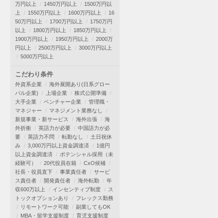
万円以上
1450万円以上
1500万円以
上
1550万円以上
1600万円以上
16
50万円以上
1700万円以上
1750万円
以上
1800万円以上
1850万円以上
1900万円以上
1950万円以上
2000万
円以上
2500万円以上
3000万円以上
5000万円以上
こだわり条件
外資系企業
海外展開あり(日系グロー
バル企業)
上場企業
株式公開準備
大手企業
ベンチャー企業
管理職・
マネジャー
マネジメント業務なし
新規事業・新サービス
海外出張
海
外折衝
英語力が必要
中国語力が必
要
英語力不問
転勤なし
土日祝休
み
3,000万円以上資金調達済
1億円
以上資金調達済
ポテンシャル採用（未
経験可）
20代役員在籍
CxO候補
社長・役員直下
事業責任者
サービ
ス責任者
開発責任者
海外転勤
年
収600万以上
インセンティブ制度
ス
トックオプションあり
フレックス勤務
リモートワーク可能
副業してもOK
MBA・留学支援制度
育児支援制度