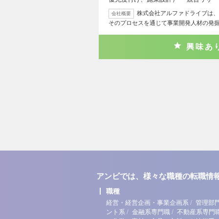
株式会社アルファドライブは、
会社概要
そのプロセスを通じて事業開発人材の発
興味あ
アンビでは、様々な職種の転職情
職種
/
経営・経営企画・事業企画系
管理部
/
/
ント系
金融系専門職
不動産系専門