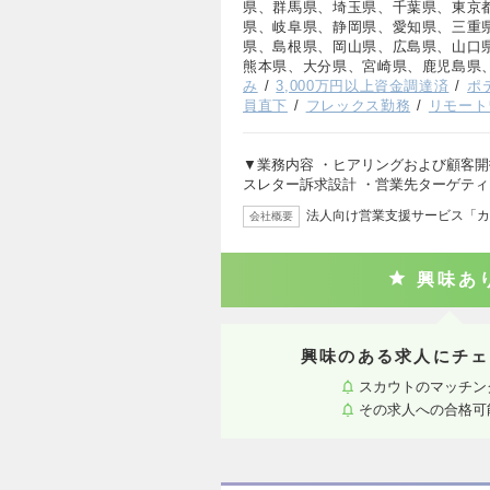
県、群馬県、埼玉県、千葉県、東京
県、岐阜県、静岡県、愛知県、三重
県、島根県、岡山県、広島県、山口
熊本県、大分県、宮崎県、鹿児島県
み
3,000万円以上資金調達済
ポ
員直下
フレックス勤務
リモート
▼業務内容 ・ヒアリングおよび顧客開
スレター訴求設計 ・営業先ターゲテ
法人向け営業支援サービス「カ
会社概要
興味あ
興味のある求人にチェ
スカウトのマッチン
その求人への合格可