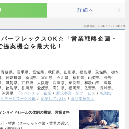
り
詳細へ
掲載期間
26/07/27～26/08/09
ーパーフレックスOK☆「営業戦略企画・
で提案機会を最大化！
、青森県、岩手県、宮城県、秋田県、山形県、福島県、茨城県、栃木
都、神奈川県、新潟県、富山県、石川県、福井県、山梨県、長野
県、滋賀県、京都府、大阪府、兵庫県、奈良県、和歌山県、鳥取
県、徳島県、香川県、愛媛県、高知県、福岡県、佐賀県、長崎県、
、沖縄県
ベンチャー企業
新規事業・新サービス
転勤な
リモートワーク可能
副業してもOK
育児支援制度
インサイドセールス体制の構築、営業資料
設計・推進（ターゲット企業・業界の選定、
ーチ・差別化戦…