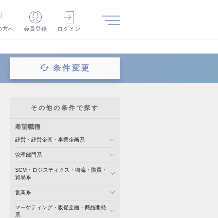
の方へ
会員登録
ログイン
条件変更
その他の条件で探す
希望職種
経営・経営企画・事業企画系
管理部門系
SCM・ロジスティクス・物流・購買・
貿易系
営業系
マーケティング・販促企画・商品開発
系