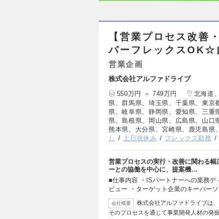
【営業プロセス改善・
パーフレックスOK☆
営業企画
株式会社アルファドライブ
550万円 ～ 749万円
北海道
県、群馬県、埼玉県、千葉県、東京
県、岐阜県、静岡県、愛知県、三重
県、島根県、岡山県、広島県、山口
熊本県、大分県、宮崎県、鹿児島県
し
土日祝休み
フレックス勤務
営業プロセスの実行・改善に関わる幅広
ーとの協働を中心に、提案機…
■仕事内容 ・ISパートナーへの業務
ビュー ・ターゲット企業のキーパー
株式会社アルファドライブは、
会社概要
そのプロセスを通じて事業開発人材の発