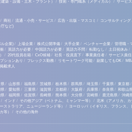
/
/
（建築・設備・土木・プラント）
技術・専門職系（メディカル）
サービス
/
/
/
/
商社
流通・小売・サービス
広告・出版・マスコミ
コンサルティング
庁など)
/
/
/
/
/
ル企業)
上場企業
株式公開準備
大手企業
ベンチャー企業
管理職・
/
/
/
/
/
/
衝
英語力が必要
中国語力が必要
英語力不問
転勤なし
土日祝休み
/
/
/
/
/
）
20代役員在籍
CxO候補
社長・役員直下
事業責任者
サービス責任
/
/
/
/
プションあり
フレックス勤務
リモートワーク可能
副業してもOK
M
掲載求人
/
/
/
/
/
/
/
/
/
田県
山形県
福島県
茨城県
栃木県
群馬県
埼玉県
千葉県
東京都
/
/
/
/
/
/
/
/
岡県
愛知県
三重県
滋賀県
京都府
大阪府
兵庫県
奈良県
和歌山
/
/
/
/
/
/
/
/
知県
福岡県
佐賀県
長崎県
熊本県
大分県
宮崎県
鹿児島県
沖縄
/
/
/
インド
その他アジア（ベトナム、ミャンマー等）
北米（アメリカ、カ
/
ーストラリア、ニュージーランド等）
ヨーロッパ（イギリス、フランス、
/
リカ等）
その他の海外