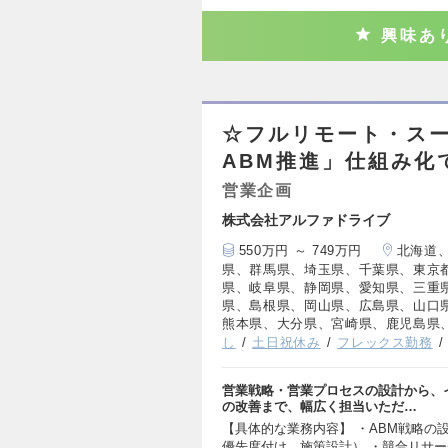
興味あ
☆フルリモート・ス
ABM推進」仕組み化
営業企画
株式会社アルファドライブ
550万円 ～ 749万円
北海道
県、群馬県、埼玉県、千葉県、東京
県、岐阜県、静岡県、愛知県、三重
県、島根県、岡山県、広島県、山口
熊本県、大分県、宮崎県、鹿児島県
し
土日祝休み
フレックス勤務
営業戦略・営業プロセスの設計から、
の改善まで、幅広く担当いただ…
【具体的な業務内容】 ・ABM戦略の
優先度付け、施策設計） ・競合リサ