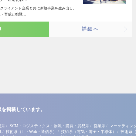
クライアント企業と共に新規事業を生み出し、
掘・育成と挑戦…
り
詳細へ
報を掲載しています。
/
/
/
門系
SCM・ロジスティクス・物流・購買・貿易系
営業系
マーケティン
/
/
/
職
技術系（IT・Web・通信系）
技術系（電気・電子・半導体）
技術系