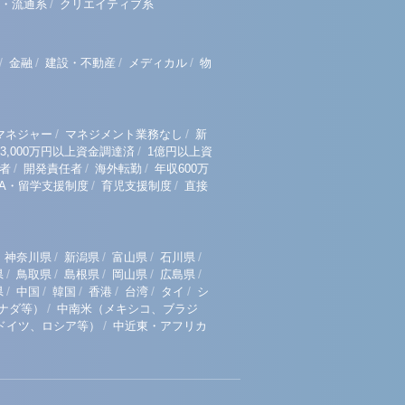
/
・流通系
クリエイティブ系
/
/
/
/
金融
建設・不動産
メディカル
物
/
/
マネジャー
マネジメント業務なし
新
/
3,000万円以上資金調達済
1億円以上資
/
/
/
者
開発責任者
海外転勤
年収600万
/
/
BA・留学支援制度
育児支援制度
直接
/
/
/
/
神奈川県
新潟県
富山県
石川県
/
/
/
/
/
県
鳥取県
島根県
岡山県
広島県
/
/
/
/
/
/
県
中国
韓国
香港
台湾
タイ
シ
/
ナダ等）
中南米（メキシコ、ブラジ
/
ドイツ、ロシア等）
中近東・アフリカ