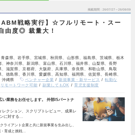
掲載期間
26/07/27～26/08/09
ABM戦略実行】☆フルリモート・スー
自由度◎ 裁量大！
、青森県、岩手県、宮城県、秋田県、山形県、福島県、茨城県、栃木
都、神奈川県、新潟県、富山県、石川県、福井県、山梨県、長野
県、滋賀県、京都府、大阪府、兵庫県、奈良県、和歌山県、鳥取
県、徳島県、香川県、愛媛県、高知県、福岡県、佐賀県、長崎県、
、沖縄県
ベンチャー企業
新規事業・新サービス
転勤な
リモートワーク可能
副業してもOK
育児支援制度
い業務をお任せします。 外部ISパートナ
ディレクション、スクリプトレビュー、成果レ
ソンに対する…
クライアント企業と共に新規事業を生み出し、
掘・育成と挑戦…