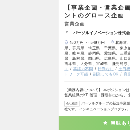
【事業企画・営業企画/S
ントのグロース企画
営業企画
パーソルイノベーション株式会
450万円 ～ 549万円
北海道
県、群馬県、埼玉県、千葉県、東京
県、岐阜県、静岡県、愛知県、三重
県、島根県、岡山県、広島県、山口
熊本県、大分県、宮崎県、鹿児島県
ス
英語力不問
転勤なし
土日
トワーク可能
副業してもOK
育
【業務内容について】 本ポジションは、
営業組織のKPI管理・課題抽出から、
パーソルグループの新規事業創
会社概要
社です。 インキュベーションプログラム『D
興味あ