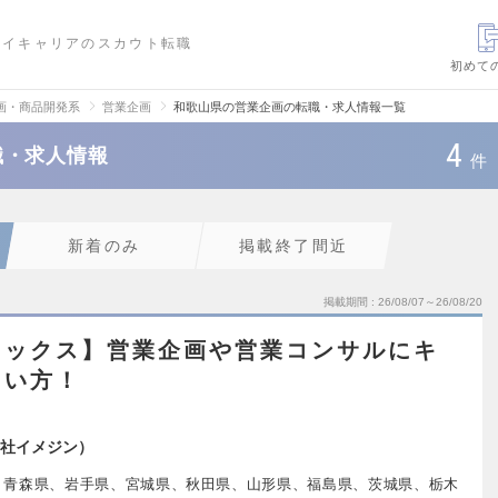
ハイキャリアのスカウト転職
初めて
画・商品開発系
営業企画
和歌山県の営業企画の転職・求人情報一覧
4
職・求人情報
件
新着のみ
掲載終了間近
掲載期間
26/08/07～26/08/20
レックス】営業企画や営業コンサルにキ
たい方！
社イメジン）
、青森県、岩手県、宮城県、秋田県、山形県、福島県、茨城県、栃木