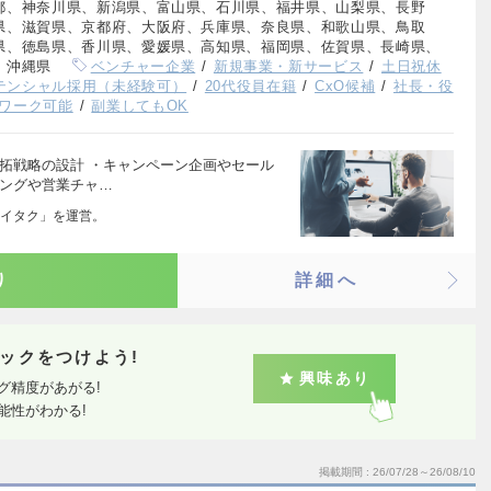
都、神奈川県、新潟県、富山県、石川県、福井県、山梨県、長野
県、滋賀県、京都府、大阪府、兵庫県、奈良県、和歌山県、鳥取
県、徳島県、香川県、愛媛県、高知県、福岡県、佐賀県、長崎県、
、沖縄県
ベンチャー企業
新規事業・新サービス
土日祝休
テンシャル採用（未経験可）
20代役員在籍
CxO候補
社長・役
ワーク可能
副業してもOK
拓戦略の設計 ・キャンペーン企画やセール
ィングや営業チャ…
イタク」を運営。
り
詳細へ
ックをつけよう!
興味あり
グ精度があがる!
能性がわかる!
掲載期間
26/07/28～26/08/10