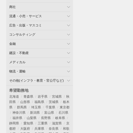
商社
流通・小売・サービス
広告・出版・マスコミ
コンサルティング
金融
建設・不動産
メディカル
物流・運輸
その他(インフラ・教育・官公庁など)
希望勤務地
北海道
青森県
岩手県
宮城県
秋
田県
山形県
福島県
茨城県
栃木
県
群馬県
埼玉県
千葉県
東京都
神奈川県
新潟県
富山県
石川県
福井県
山梨県
長野県
岐阜県
静岡県
愛知県
三重県
滋賀県
京
都府
大阪府
兵庫県
奈良県
和歌