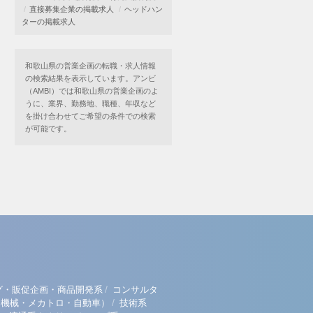
直接募集企業の掲載求人
ヘッドハン
ターの掲載求人
和歌山県の営業企画の転職・求人情報
の検索結果を表示しています。アンビ
（AMBI）では和歌山県の営業企画のよ
うに、業界、勤務地、職種、年収など
を掛け合わせてご希望の条件での検索
が可能です。
/
グ・販促企画・商品開発系
コンサルタ
/
（機械・メカトロ・自動車）
技術系