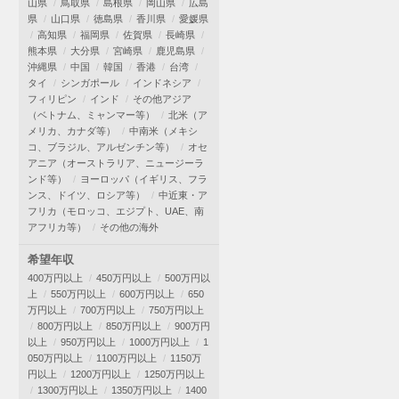
山県
鳥取県
島根県
岡山県
広島
県
山口県
徳島県
香川県
愛媛県
高知県
福岡県
佐賀県
長崎県
熊本県
大分県
宮崎県
鹿児島県
沖縄県
中国
韓国
香港
台湾
タイ
シンガポール
インドネシア
フィリピン
インド
その他アジア
（ベトナム、ミャンマー等）
北米（ア
メリカ、カナダ等）
中南米（メキシ
コ、ブラジル、アルゼンチン等）
オセ
アニア（オーストラリア、ニュージーラ
ンド等）
ヨーロッパ（イギリス、フラ
ンス、ドイツ、ロシア等）
中近東・ア
フリカ（モロッコ、エジプト、UAE、南
アフリカ等）
その他の海外
希望年収
400万円以上
450万円以上
500万円以
上
550万円以上
600万円以上
650
万円以上
700万円以上
750万円以上
800万円以上
850万円以上
900万円
以上
950万円以上
1000万円以上
1
050万円以上
1100万円以上
1150万
円以上
1200万円以上
1250万円以上
1300万円以上
1350万円以上
1400