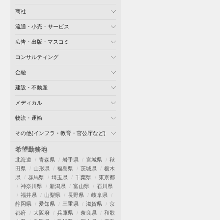
商社
流通・小売・サービス
広告・出版・マスコミ
コンサルティング
金融
建設・不動産
メディカル
物流・運輸
その他(インフラ・教育・官公庁など)
希望勤務地
北海道
青森県
岩手県
宮城県
秋
田県
山形県
福島県
茨城県
栃木
県
群馬県
埼玉県
千葉県
東京都
神奈川県
新潟県
富山県
石川県
福井県
山梨県
長野県
岐阜県
静岡県
愛知県
三重県
滋賀県
京
都府
大阪府
兵庫県
奈良県
和歌