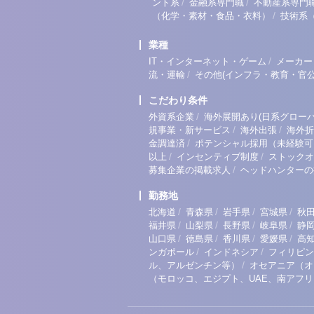
/
/
ント系
金融系専門職
不動産系専門
/
（化学・素材・食品・衣料）
技術系
業種
/
IT・インターネット・ゲーム
メーカー
/
流・運輸
その他(インフラ・教育・官公
こだわり条件
/
外資系企業
海外展開あり(日系グローバ
/
/
規事業・新サービス
海外出張
海外折
/
金調達済
ポテンシャル採用（未経験可
/
/
以上
インセンティブ制度
ストックオ
/
募集企業の掲載求人
ヘッドハンターの
勤務地
/
/
/
/
北海道
青森県
岩手県
宮城県
秋
/
/
/
/
福井県
山梨県
長野県
岐阜県
静
/
/
/
/
山口県
徳島県
香川県
愛媛県
高
/
/
ンガポール
インドネシア
フィリピン
/
ル、アルゼンチン等）
オセアニア（オ
（モロッコ、エジプト、UAE、南アフ