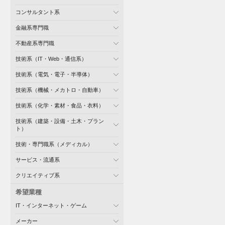
コンサルタント系
金融系専門職
不動産系専門職
技術系（IT・Web・通信系）
技術系（電気・電子・半導体）
技術系（機械・メカトロ・自動車）
技術系（化学・素材・食品・衣料）
技術系（建築・設備・土木・プラン
ト）
技術・専門職系（メディカル）
サービス・流通系
クリエイティブ系
希望業種
IT・インターネット・ゲーム
メーカー