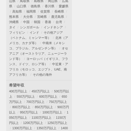
山県
鳥取県
島根県
岡山県
広島
県
山口県
徳島県
香川県
愛媛県
高知県
福岡県
佐賀県
長崎県
熊本県
大分県
宮崎県
鹿児島県
沖縄県
中国
韓国
香港
台湾
タイ
シンガポール
インドネシア
フィリピン
インド
その他アジア
（ベトナム、ミャンマー等）
北米（ア
メリカ、カナダ等）
中南米（メキシ
コ、ブラジル、アルゼンチン等）
オセ
アニア（オーストラリア、ニュージーラ
ンド等）
ヨーロッパ（イギリス、フラ
ンス、ドイツ、ロシア等）
中近東・ア
フリカ（モロッコ、エジプト、UAE、南
アフリカ等）
その他の海外
希望年収
400万円以上
450万円以上
500万円以
上
550万円以上
600万円以上
650
万円以上
700万円以上
750万円以上
800万円以上
850万円以上
900万円
以上
950万円以上
1000万円以上
1
050万円以上
1100万円以上
1150万
円以上
1200万円以上
1250万円以上
1300万円以上
1350万円以上
1400