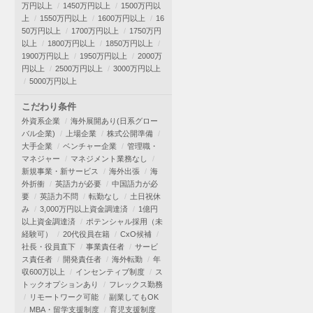
万円以上
1450万円以上
1500万円以
上
1550万円以上
1600万円以上
16
50万円以上
1700万円以上
1750万円
以上
1800万円以上
1850万円以上
1900万円以上
1950万円以上
2000万
円以上
2500万円以上
3000万円以上
5000万円以上
こだわり条件
外資系企業
海外展開あり(日系グロー
バル企業)
上場企業
株式公開準備
大手企業
ベンチャー企業
管理職・
マネジャー
マネジメント業務なし
新規事業・新サービス
海外出張
海
外折衝
英語力が必要
中国語力が必
要
英語力不問
転勤なし
土日祝休
み
3,000万円以上資金調達済
1億円
以上資金調達済
ポテンシャル採用（未
経験可）
20代役員在籍
CxO候補
社長・役員直下
事業責任者
サービ
ス責任者
開発責任者
海外転勤
年
収600万以上
インセンティブ制度
ス
トックオプションあり
フレックス勤務
リモートワーク可能
副業してもOK
MBA・留学支援制度
育児支援制度