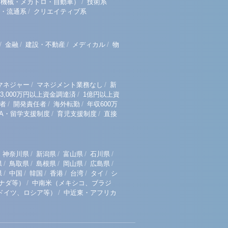
/
（機械・メカトロ・自動車）
技術系
/
・流通系
クリエイティブ系
/
/
/
/
金融
建設・不動産
メディカル
物
/
/
マネジャー
マネジメント業務なし
新
/
3,000万円以上資金調達済
1億円以上資
/
/
/
者
開発責任者
海外転勤
年収600万
/
/
BA・留学支援制度
育児支援制度
直接
/
/
/
/
神奈川県
新潟県
富山県
石川県
/
/
/
/
/
県
鳥取県
島根県
岡山県
広島県
/
/
/
/
/
/
県
中国
韓国
香港
台湾
タイ
シ
/
ナダ等）
中南米（メキシコ、ブラジ
/
ドイツ、ロシア等）
中近東・アフリカ