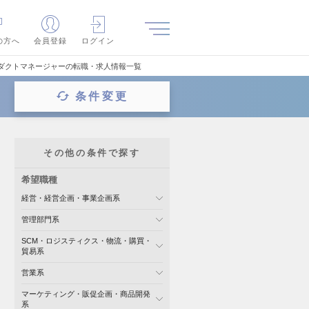
の方へ
会員登録
ログイン
ロダクトマネージャーの転職・求人情報一覧
条件変更
その他の条件で探す
希望職種
経営・経営企画・事業企画系
管理部門系
SCM・ロジスティクス・物流・購買・
貿易系
営業系
マーケティング・販促企画・商品開発
系