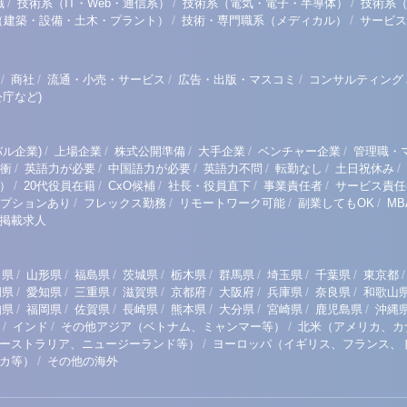
/
/
/
職
技術系（IT・Web・通信系）
技術系（電気・電子・半導体）
技術系
/
/
（建築・設備・土木・プラント）
技術・専門職系（メディカル）
サービス
/
/
/
/
商社
流通・小売・サービス
広告・出版・マスコミ
コンサルティング
庁など)
/
/
/
/
/
ル企業)
上場企業
株式公開準備
大手企業
ベンチャー企業
管理職・
/
/
/
/
/
/
衝
英語力が必要
中国語力が必要
英語力不問
転勤なし
土日祝休み
/
/
/
/
/
）
20代役員在籍
CxO候補
社長・役員直下
事業責任者
サービス責任
/
/
/
/
プションあり
フレックス勤務
リモートワーク可能
副業してもOK
M
掲載求人
/
/
/
/
/
/
/
/
/
田県
山形県
福島県
茨城県
栃木県
群馬県
埼玉県
千葉県
東京都
/
/
/
/
/
/
/
/
岡県
愛知県
三重県
滋賀県
京都府
大阪府
兵庫県
奈良県
和歌山
/
/
/
/
/
/
/
/
知県
福岡県
佐賀県
長崎県
熊本県
大分県
宮崎県
鹿児島県
沖縄
/
/
/
インド
その他アジア（ベトナム、ミャンマー等）
北米（アメリカ、カ
/
ーストラリア、ニュージーランド等）
ヨーロッパ（イギリス、フランス、
/
リカ等）
その他の海外