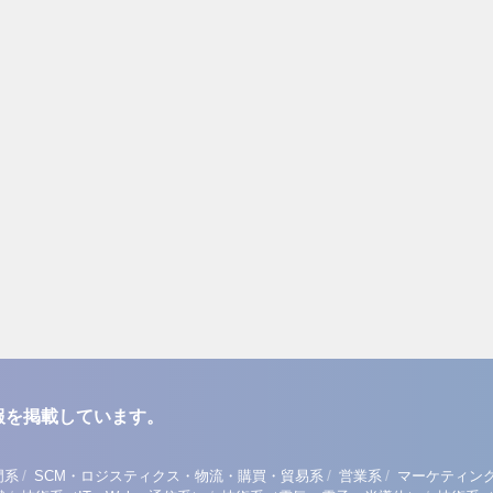
報を掲載しています。
/
/
/
門系
SCM・ロジスティクス・物流・購買・貿易系
営業系
マーケティン