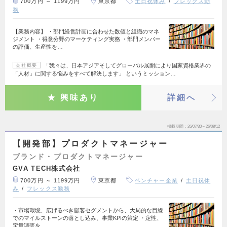
700万円 ～ 1199万円
東京都
土日祝休み
フレックス勤
務
【業務内容】 ・部門経営計画に合わせた数値と組織のマネ
ジメント ・得意分野のマーケティング実務 ・部門メンバー
の評価、生産性を…
「我々は、日本アジアそしてグローバル展開により国家資格業界の
会社概要
「人材」に関する悩みをすべて解決します」 というミッション…
興味あり
詳細へ
掲載期間
26/07/30～26/08/12
【開発部】プロダクトマネージャー
ブランド・プロダクトマネージャー
GVA TECH株式会社
700万円 ～ 1199万円
東京都
ベンチャー企業
土日祝休
み
フレックス勤務
・市場環境、広げるべき顧客セグメントから、大局的な目線
でのマイルストーンの落とし込み、事業KPIの策定 ・定性、
定量調査を…