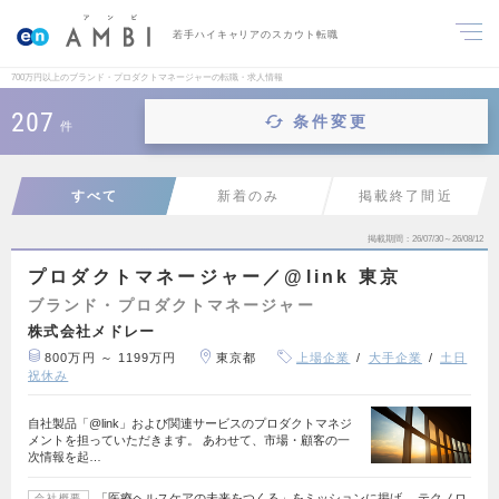
若手ハイキャリアのスカウト転職
700万円以上のブランド・プロダクトマネージャーの転職・求人情報
207
条件変更
件
すべて
新着のみ
掲載終了間近
掲載期間
26/07/30～26/08/12
プロダクトマネージャー／@link 東京
ブランド・プロダクトマネージャー
株式会社メドレー
800万円 ～ 1199万円
東京都
上場企業
大手企業
土日
祝休み
自社製品「@link」および関連サービスのプロダクトマネジ
メントを担っていただきます。 あわせて、市場・顧客の一
次情報を起…
「医療ヘルスケアの未来をつくる」をミッションに掲げ、 テクノロ
会社概要