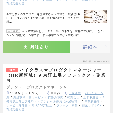
育児支援制度
今では多くのプロダクトを提供するfreeeですが、統合型ER
Pとしてコンパウンド戦略に取り組むfreeeでは、 まだまだ
新…
freee株式会社は、「スモールビジネスを、世界の主役に。」をミッ
会社概要
ションに掲げるIT企業です。 個人事業主や中小企業向けに…
興味あり
詳細へ
掲載期間
26/08/06～26/08/19
ハイクラス★プロダクトマネージャー
NEW
（HR新領域）★東証上場／フレックス・副業
可
ブランド・プロダクトマネージャー
1000万円 ～ 1199万円
東京都
上場企業
ベンチャー企
業
新規事業・新サービス
英語力不問
転勤なし
土日祝休み
1
億円以上資金調達済
ポテンシャル採用（未経験可）
事業責任者
サービス責任者
年収600万以上
フレックス勤務
副業してもOK
育児支援制度