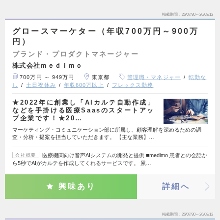
掲載期間
26/07/30～26/08/12
グロースマーケター（年収700万円～900万
円）
ブランド・プロダクトマネージャー
株式会社ｍｅｄｉｍｏ
700万円 ～ 949万円
東京都
管理職・マネジャー
転勤な
し
土日祝休み
年収600万以上
フレックス勤務
★2022年に創業し「AIカルテ自動作成」
などを手掛ける医療Saasのスタートアッ
プ企業です！★20…
マーケティング・コミュニケーション部に所属し、顧客理解を深めるための調
査・分析・提案を担当していただきます。 【主な業務】…
医療機関向け音声AIシステムの開発と提供 ■medimo 患者との会話か
会社概要
ら5秒でAIがカルテを作成してくれるサービスです。 累…
興味あり
詳細へ
掲載期間
26/07/30～26/08/12