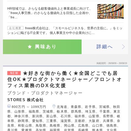
HR領域では、さらなる顧客価値向上と事業成長に向けて、
「freee人事労務」のさらなる価値向上を目指した企画や、
「fre…
freee株式会社は、「スモールビジネスを、世界の主役に。」をミッ
会社概要
ションに掲げるIT企業です。 個人事業主や中小企業向けに…
興味あり
詳細へ
掲載期間
26/08/06～26/08/19
★好きな街から働く★全国どこでも居
NEW
住OK★プロダクトマネージャー／フロントオ
フィス業務のDX化支援
ブランド・プロダクトマネージャー
STORES 株式会社
800万円 ～ 1099万円
北海道、青森県、岩手県、宮城県、秋田
県、山形県、福島県、茨城県、栃木県、群馬県、埼玉県、千葉県、東京
都、神奈川県、新潟県、富山県、石川県、福井県、山梨県、長野県、岐
阜県、静岡県、愛知県、三重県、滋賀県、京都府、大阪府、兵庫県、奈
良県、和歌山県、鳥取県、島根県、岡山県、広島県、山口県、徳島県、
香川県、愛媛県、高知県、福岡県、佐賀県、長崎県、熊本県、大分県、