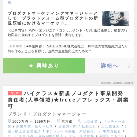
務
プロダクトマーケティングマネージャーと
して、プラットフォーム型プロダクトの新
規領域におけるマーケット…
《仕事内容》 PdM・エンジニア・コンサルタント・CSと密に連携し、顧客の行
動変容に直結するプロダクトを設計・実行します。…
■事業内容： SALESCORE株式会社は「10年後の営業組織の当たり
会社概要
前を作る」ことを目標に、企業の生産性向上のためのコ…
興味あり
詳細へ
掲載期間
26/08/06～26/08/19
ハイクラス★新規プロダクト事業開発
NEW
責任者(人事領域)★freee／フレックス・副業
可
ブランド・プロダクトマネージャー
1000万円 ～ 1299万円
東京都
上場企業
ベンチャー企
業
新規事業・新サービス
英語力不問
転勤なし
土日祝休み
1
億円以上資金調達済
ポテンシャル採用（未経験可）
事業責任者
サービス責任者
年収600万以上
フレックス勤務
副業してもOK