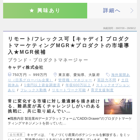
興味あり
詳細へ
掲載期間
26/07/30～26/08/12
リモート/フレックス可【キャディ】プロダク
トマーケティングMGR★プロダクトの市場導
入★MGR候補
ブランド・プロダクトマネージャー
キャディ株式会社
750万円 ～ 999万円
東京都、愛知県、大阪府
海外展開あ
り（日系グローバル企業）
管理職・マネジャー
英語力不問
土日
祝休み
1億円以上資金調達済
年収600万以上
ストックオプション
あり
フレックス勤務
リモートワーク可能
育児支援制度
常に変化する市場に対し最適解を描き続け
る、難易度が高くチャレンジしがいのある
挑戦に、共に取り組んでい…
■職務内容 製造業AIデータプラットフォーム”CADDi Drawer"のプロダクトマーケ
ティングマネジメントを担っていた…
キャディは、「モノづくり産業のポテンシャルを解放する」をミッ
会社概要
ションに、製造業のAIによるデジタル変革を推進しています。 製…