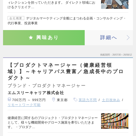
ィレクションを担っていただきます。 ダイレクト領域にお
けるクリエイテ…
デジタルマーケティング全般にまつわる企画・コンサルティング・
会社概要
代行事業、投資事業
興味あり
詳細へ
掲載期間
26/07/30～26/08/12
【プロダクトマネージャー（健康経営領
域）】～キャリアパス豊富／急成長中のプロ
ダクト～
ブランド・プロダクトマネージャー
エムスリーキャリア株式会社
700万円 ～ 999万円
東京都
英語力不問
土日祝休み
リモートワーク可能
健康経営に関するのプロジェクト・プロダクトマネージャー
として、様々な機能開発やグロース施策を牽引いただきま
す。 ・プロダク…