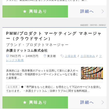
興味あり
詳細へ
掲載期間
26/07/30～26/08/12
PMM/プロダクト マーケティング マネージャ
ー（クラウドサイン）
ブランド・プロダクトマネージャー
弁護士ドットコム株式会社
750万円 ～ 1499万円
東京都
上場企業
土日祝休み
フ
レックス勤務
具体的には - 既存事業のアセットを活用して新たに参入すべ
き市場の特定 - 市場調査やユーザーインタビューなどを通じ
た顧客要…
◆「専門家をもっと身近に」を理念として下記のサービスを提供し
会社概要
ております。 ・弁護士ドットコム：法律トラブルに関する無料相談…
興味あり
詳細へ