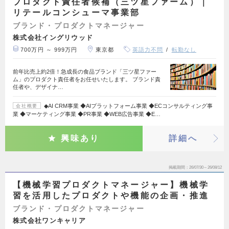
プロダクト責任者候補（三ツ星ファーム）｜
リテールコンシューマ事業部
ブランド・プロダクトマネージャー
株式会社イングリウッド
700万円 ～ 999万円
東京都
英語力不問
転勤なし
前年比売上約2倍！急成長の食品ブランド「三ツ星ファー
ム」のプロダクト責任者をお任せいたします。 ブランド責
任者や、デザイナ…
◆AI CRM事業 ◆AIプラットフォーム事業 ◆ECコンサルティング事
会社概要
業 ◆マーケティング事業 ◆PR事業 ◆WEB広告事業 ◆E…
興味あり
詳細へ
掲載期間
26/07/30～26/08/12
【機械学習プロダクトマネージャー】機械学
習を活用したプロダクトや機能の企画・推進
ブランド・プロダクトマネージャー
株式会社ワンキャリア