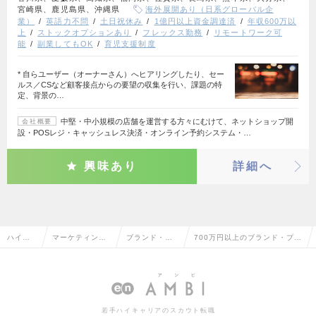
宮崎県、鹿児島県、沖縄県
海外展開あり（日系グローバル企
業）
英語力不問
土日祝休み
1億円以上資金調達済
年収600万以
上
ストックオプションあり
フレックス勤務
リモートワーク可
能
副業してもOK
育児支援制度
* 自らユーザー（オーナーさん）へヒアリングしたり、セー
ルス／CSなど顧客接点からの要望の収集を行い、課題の特
定、背景の…
中堅・中小規模の店舗を運営する方々にむけて、ネットショップ開
会社概要
設・POSレジ・キャッシュレス決済・オンライン予約システム・…
興味あり
詳細へ
ハイク
マーケティン
ブランド・プ
700万円以上のブランド・プロ
ラス求
グ・販促企画・
ロダクトマネ
ダクトマネージャーの転職・
人TOP
商品開発系
ージャー
求人情報一覧
若手ハイキャリアのスカウト転職