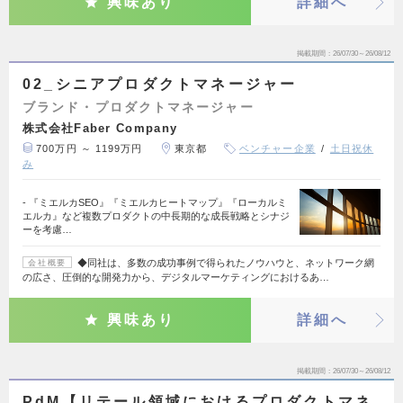
興味あり
詳細へ
掲載期間
26/07/30～26/08/12
02_シニアプロダクトマネージャー
ブランド・プロダクトマネージャー
株式会社Faber Company
700万円 ～ 1199万円
東京都
ベンチャー企業
土日祝休
み
- 『ミエルカSEO』『ミエルカヒートマップ』『ローカルミ
エルカ』など複数プロダクトの中長期的な成長戦略とシナジ
ーを考慮…
◆同社は、多数の成功事例で得られたノウハウと、ネットワーク網
会社概要
の広さ、圧倒的な開発力から、デジタルマーケティングにおけるあ…
興味あり
詳細へ
掲載期間
26/07/30～26/08/12
PdM【リテール領域におけるプロダクトマネ