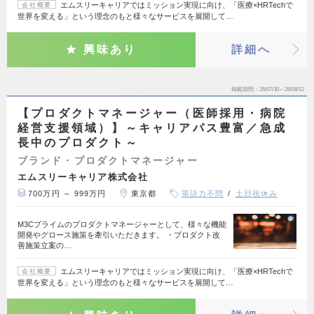
エムスリーキャリアではミッション実現に向け、「医療×HRTechで
会社概要
世界を変える」という理念のもと様々なサービスを展開して…
興味あり
詳細へ
掲載期間
26/07/30～26/08/12
【プロダクトマネージャー（医師採用・病院
経営支援領域）】～キャリアパス豊富／急成
長中のプロダクト～
ブランド・プロダクトマネージャー
エムスリーキャリア株式会社
700万円 ～ 999万円
東京都
英語力不問
土日祝休み
M3Cプライムのプロダクトマネージャーとして、様々な機能
開発やグロース施策を牽引いただきます。 ・プロダクト改
善施策立案の…
エムスリーキャリアではミッション実現に向け、「医療×HRTechで
会社概要
世界を変える」という理念のもと様々なサービスを展開して…