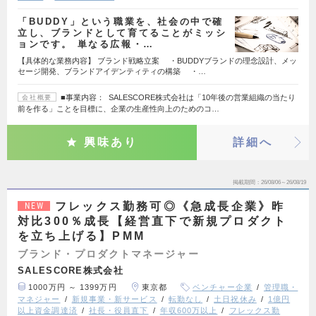
「BUDDY」という職業を、社会の中で確
立し、ブランドとして育てることがミッシ
ョンです。 単なる広報・…
【具体的な業務内容】 ブランド戦略立案 ・BUDDYブランドの理念設計、メッ
セージ開発、ブランドアイデンティティの構築 ・…
■事業内容： SALESCORE株式会社は「10年後の営業組織の当たり
会社概要
前を作る」ことを目標に、企業の生産性向上のためのコ…
興味あり
詳細へ
掲載期間
26/08/06～26/08/19
フレックス勤務可◎《急成長企業》昨
NEW
対比300％成長【経営直下で新規プロダクト
を立ち上げる】PMM
ブランド・プロダクトマネージャー
SALESCORE株式会社
1000万円 ～ 1399万円
東京都
ベンチャー企業
管理職・
マネジャー
新規事業・新サービス
転勤なし
土日祝休み
1億円
以上資金調達済
社長・役員直下
年収600万以上
フレックス勤