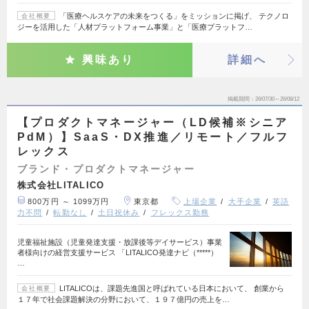
「医療ヘルスケアの未来をつくる」をミッションに掲げ、 テクノロ
会社概要
ジーを活用した「人材プラットフォーム事業」と「医療プラットフ…
興味あり
詳細へ
掲載期間
26/07/30～26/08/12
【プロダクトマネージャー（LD候補※シニア
PdM）】SaaS・DX推進／リモート／フルフ
レックス
ブランド・プロダクトマネージャー
株式会社LITALICO
800万円 ～ 1099万円
東京都
上場企業
大手企業
英語
力不問
転勤なし
土日祝休み
フレックス勤務
児童福祉施設（児童発達支援・放課後等デイサービス）事業
者様向けの経営支援サービス 「LITALICO発達ナビ（*****）
…
LITALICOは、課題先進国と呼ばれている日本において、 創業から
会社概要
１７年で社会課題解決の分野において、１９７億円の売上を…