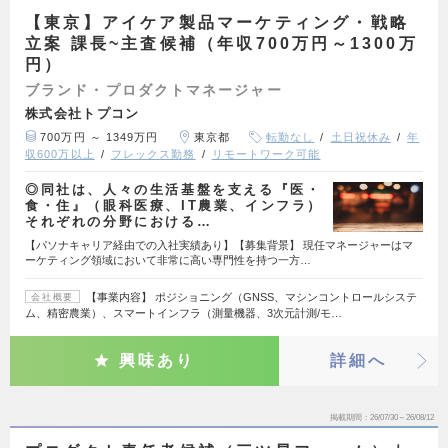
【東京】アイケア製品マーケティング・戦略
立案 課長~主査候補（年収700万円～1300万
円）
ブランド・プロダクトマネージャー
株式会社トプコン
700万円 ～ 1349万円
東京都
転勤なし
土日祝休み
年
収600万以上
フレックス勤務
リモートワーク可能
◎同社は、人々の生活基盤を支える『医・
食・住』（眼科医療、IT農業、インフラ）
それぞれの分野における…
【パソナキャリア経由での入社実績あり】【募集背景】 現任マネージャーはマ
ーケティング領域において非常に高い専門性を持つ一方…
【事業内容】 ポジショニング（GNSS、マシンコントロールシステ
会社概要
ム、精密農業）、スマートインフラ（測量機器、3次元計測/モ…
興味あり
詳細へ
掲載期間
26/07/30～26/08/12