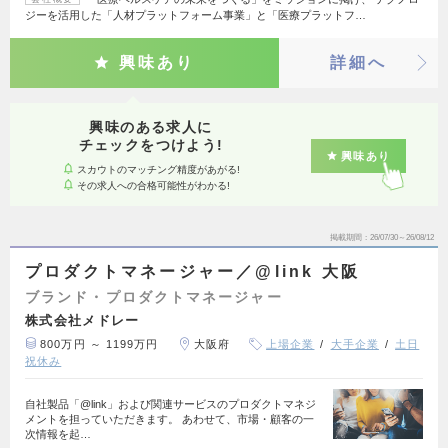
ジーを活用した「人材プラットフォーム事業」と「医療プラットフ…
興味あり
詳細へ
興味のある求人に
チェックをつけよう!
興味あり
スカウトのマッチング精度があがる!
その求人への合格可能性がわかる!
掲載期間
26/07/30～26/08/12
プロダクトマネージャー／@link 大阪
ブランド・プロダクトマネージャー
株式会社メドレー
800万円 ～ 1199万円
大阪府
上場企業
大手企業
土日
祝休み
自社製品「@link」および関連サービスのプロダクトマネジ
メントを担っていただきます。 あわせて、市場・顧客の一
次情報を起…