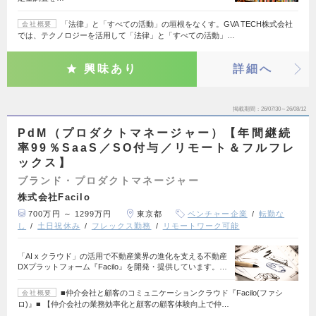
「法律」と「すべての活動」の垣根をなくす。GVA TECH株式会社
会社概要
では、テクノロジーを活用して「法律」と「すべての活動」…
興味あり
詳細へ
掲載期間
26/07/30～26/08/12
PdM（プロダクトマネージャー）【年間継続
率99％SaaS／SO付与／リモート＆フルフレ
ックス】
ブランド・プロダクトマネージャー
株式会社Facilo
700万円 ～ 1299万円
東京都
ベンチャー企業
転勤な
し
土日祝休み
フレックス勤務
リモートワーク可能
「AI x クラウド」の活用で不動産業界の進化を支える不動産
DXプラットフォーム『Facilo』を開発・提供しています。…
■仲介会社と顧客のコミュニケーションクラウド『Facilo(ファシ
会社概要
ロ)』■ 【仲介会社の業務効率化と顧客の顧客体験向上で仲…