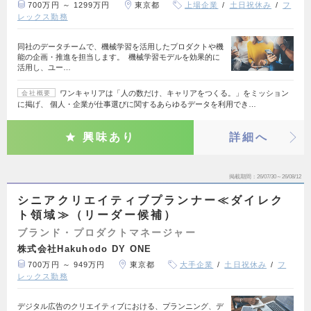
700万円 ～ 1299万円
東京都
上場企業
土日祝休み
フ
レックス勤務
同社のデータチームで、機械学習を活用したプロダクトや機
能の企画・推進を担当します。 機械学習モデルを効果的に
活用し、ユー…
ワンキャリアは「人の数だけ、キャリアをつくる。」をミッション
会社概要
に掲げ、 個人・企業が仕事選びに関するあらゆるデータを利用でき…
興味あり
詳細へ
掲載期間
26/07/30～26/08/12
シニアクリエイティブプランナー≪ダイレク
ト領域≫（リーダー候補）
ブランド・プロダクトマネージャー
株式会社Hakuhodo DY ONE
700万円 ～ 949万円
東京都
大手企業
土日祝休み
フ
レックス勤務
デジタル広告のクリエイティブにおける、プランニング、デ