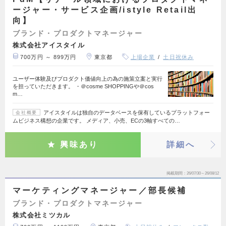
ージャー・サービス企画/istyle Retail出
向】
ブランド・プロダクトマネージャー
株式会社アイスタイル
700万円 ～ 899万円
東京都
上場企業
土日祝休み
ユーザー体験及びプロダクト価値向上の為の施策立案と実行
を担っていただきます。 ・＠cosme SHOPPINGや＠cos
m…
アイスタイルは独自のデータベースを保有しているプラットフォー
会社概要
ムビジネス構想の企業です。 メディア、小売、ECの3軸すべての…
興味あり
詳細へ
掲載期間
26/07/30～26/08/12
マーケティングマネージャー／部長候補
ブランド・プロダクトマネージャー
株式会社ミツカル