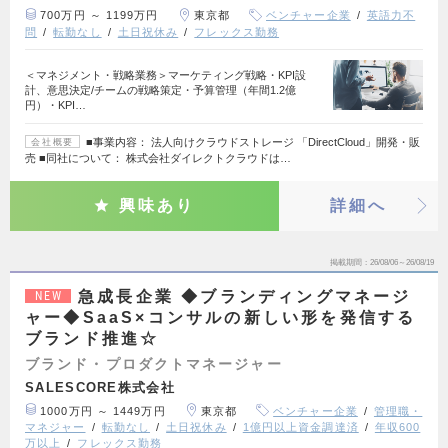
700万円 ～ 1199万円
東京都
ベンチャー企業
英語力不
問
転勤なし
土日祝休み
フレックス勤務
＜マネジメント・戦略業務＞マーケティング戦略・KPI設
計、意思決定/チームの戦略策定・予算管理（年間1.2億
円）・KPI…
■事業内容： 法人向けクラウドストレージ 「DirectCloud」開発・販
会社概要
売 ■同社について： 株式会社ダイレクトクラウドは…
興味あり
詳細へ
掲載期間
26/08/06～26/08/19
急成長企業 ◆ブランディングマネージ
NEW
ャー◆SaaS×コンサルの新しい形を発信する
ブランド推進☆
ブランド・プロダクトマネージャー
SALESCORE株式会社
1000万円 ～ 1449万円
東京都
ベンチャー企業
管理職・
マネジャー
転勤なし
土日祝休み
1億円以上資金調達済
年収600
万以上
フレックス勤務