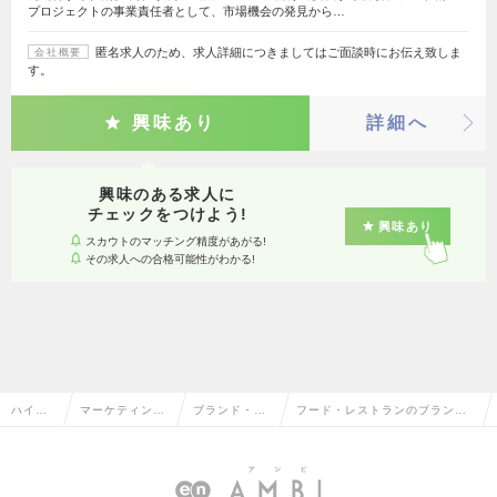
プロジェクトの事業責任者として、市場機会の発見から…
匿名求人のため、求人詳細につきましてはご面談時にお伝え致しま
会社概要
す。
興味あり
詳細へ
興味のある求人に
チェックをつけよう!
興味あり
スカウトのマッチング精度があがる!
その求人への合格可能性がわかる!
ハイク
マーケティン
ブランド・プ
フード・レストランのブラン
ラス求
グ・販促企画・
ロダクトマネ
ド・プロダクトマネージャーの
人TOP
商品開発系
ージャー
転職・求人情報一覧