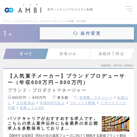
若手ハイキャリアのスカウト転職
フード・レストランのブランド・プロダクトマネージャーの転職・求人情報
1
条件変更
件
すべて
新着のみ
掲載終了間近
掲載期間
26/07/31～26/08/13
【人気菓子メーカー】ブランドプロデューサ
ー（年収600万円～800万円）
ブランド・プロダクトマネージャー
600万円 ～ 849万円
東京都
管理職・マネジャー
転勤な
し
土日祝休み
年収600万以上
フレックス勤務
リモートワーク
可能
副業してもOK
パソナキャリアがおすすめする求人です。
こちらの求人案件以外にも各業界の非公開
求人を多数保有しておりま…
【期待する役割】 同社が次の成長フェーズに向けて挑戦する新規ブランド創出