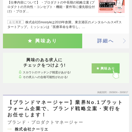
【仕事内容について】 ・プロダクトの中長期の戦略立案 (プ
ロダクトの方向性・コンセプト・機能・要件等に優先順位付
け) ・プロダ…
株式会社Emostyleは2019年創業、東京港区のメンタルヘルス×ITス
会社概要
タートアップ。ミッションは「医療革命を牽引し、…
興味あり
詳細へ
興味のある求人に
チェックをつけよう!
興味あり
スカウトのマッチング精度があがる!
その求人への合格可能性がわかる!
掲載期間
26/08/04～26/08/17
【ブランドマネージャー】業界No.1プラット
フォーム企業で、ブランド戦略立案・実行を
お任せします！
ブランド・プロダクトマネージャー
株式会社クーリエ