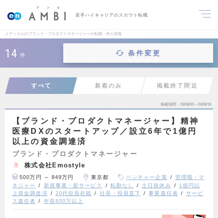
若手ハイキャリアのスカウト転職
メディカルのブランド・プロダクトマネージャーの転職・求人情報
14
条件変更
件
すべて
新着のみ
掲載終了間近
掲載期間
26/08/06～26/08/19
【ブランド・プロダクトマネージャー】精神
医療DXのスタートアップ／設立6年で1億円
以上の資金調達済
ブランド・プロダクトマネージャー
株式会社Emostyle
500万円 ～ 849万円
東京都
ベンチャー企業
管理職・マ
ネジャー
新規事業・新サービス
転勤なし
土日祝休み
1億円以
上資金調達済
20代役員在籍
社長・役員直下
事業責任者
サービ
ス責任者
年収600万以上