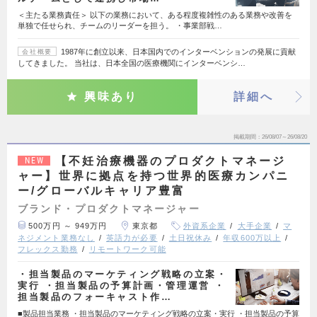
＜主たる業務責任＞ 以下の業務において、ある程度複雑性のある業務や改善を
単独で任せられ、チームのリーダーを担う。 ・事業部戦…
1987年に創立以来、日本国内でのインターベンションの発展に貢献
会社概要
してきました。 当社は、日本全国の医療機関にインターベンシ…
興味あり
詳細へ
掲載期間
26/08/07～26/08/20
【不妊治療機器のプロダクトマネージ
NEW
ャー】世界に拠点を持つ世界的医療カンパニ
ー/グローバルキャリア豊富
ブランド・プロダクトマネージャー
500万円 ～ 949万円
東京都
外資系企業
大手企業
マ
ネジメント業務なし
英語力が必要
土日祝休み
年収600万以上
フレックス勤務
リモートワーク可能
・担当製品のマーケティング戦略の立案・
実行 ・担当製品の予算計画・管理運営 ・
担当製品のフォーキャスト作…
■製品担当業務 ・担当製品のマーケティング戦略の立案・実行 ・担当製品の予算