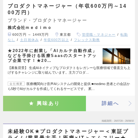
プロダクトマネージャー（年収600万円～14
00万円）
ブランド・プロダクトマネージャー
株式会社ｍｅｄｉｍｏ
600万円 ～ 1449万円
東京都
管理職・マネジャー
転勤
なし
土日祝休み
年収600万以上
フレックス勤務
★2022年に創業し「AIカルテ自動作成」
などを手掛ける医療Saasのスタートアッ
プ企業です！★20…
【募集背景】 生成AIネイティブなプロダクトをレガシーな医療領域で垂直立ち上
げするチャレンジに取り組んでいます。主力プロダ…
医療機関向け音声AIシステムの開発と提供 ■medimo 患者との会話か
会社概要
ら5秒でAIがカルテを作成してくれるサービスです。 累…
興味あり
詳細へ
掲載期間
26/07/28～26/08/10
未経験OK★プロダクトマネージャー＜東証プ
ライム/業界最大手！医療×IT＞エムスリー★