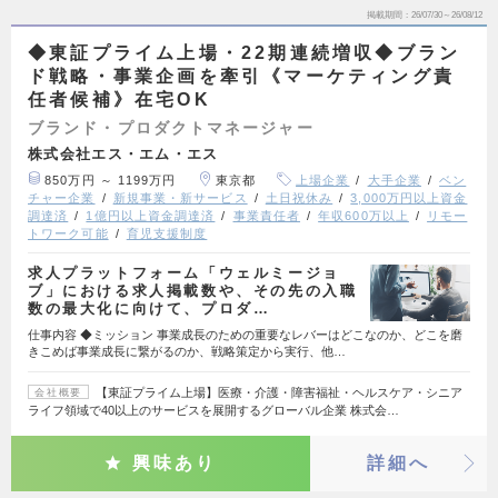
掲載期間
26/07/30～26/08/12
◆東証プライム上場・22期連続増収◆ブラン
ド戦略・事業企画を牽引《マーケティング責
任者候補》在宅OK
ブランド・プロダクトマネージャー
株式会社エス・エム・エス
850万円 ～ 1199万円
東京都
上場企業
大手企業
ベン
チャー企業
新規事業・新サービス
土日祝休み
3,000万円以上資金
調達済
1億円以上資金調達済
事業責任者
年収600万以上
リモー
トワーク可能
育児支援制度
求人プラットフォーム「ウェルミージョ
ブ」における求人掲載数や、その先の入職
数の最大化に向けて、プロダ…
仕事内容 ◆ミッション 事業成長のための重要なレバーはどこなのか、どこを磨
きこめば事業成長に繋がるのか、戦略策定から実行、他…
【東証プライム上場】医療・介護・障害福祉・ヘルスケア・シニア
会社概要
ライフ領域で40以上のサービスを展開するグローバル企業 株式会…
興味あり
詳細へ