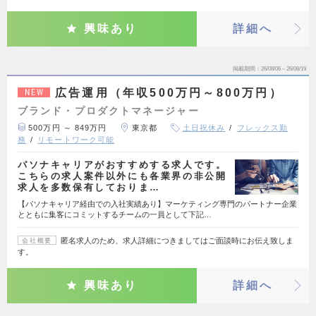
興味あり
詳細へ
掲載期間
26/08/06～26/08/19
広告運用（年収500万円～800万円）
NEW
ブランド・プロダクトマネージャー
500万円 ～ 849万円
東京都
土日祝休み
フレックス勤
務
リモートワーク可能
パソナキャリアがおすすめする求人です。
こちらの求人案件以外にも各業界の非公開
求人を多数保有しておりま…
【パソナキャリア経由での入社実績あり】マーケティング専門のパートナー企業
とともに集客にコミットするチームの一員として下記…
匿名求人のため、求人詳細につきましてはご面談時にお伝え致しま
会社概要
す。
興味あり
詳細へ