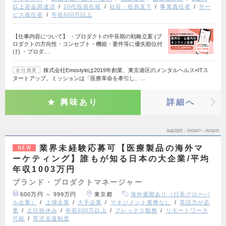
以上資金調達済
20代役員在籍
社長・役員直下
事業責任者
サー
ビス責任者
年収600万以上
【仕事内容について】 ・プロダクトの中長期の戦略立案 (プ
ロダクトの方向性・コンセプト・機能・要件等に優先順位付
け) ・プロダ…
株式会社Emostyleは2019年創業、東京港区のメンタルヘルス×ITス
会社概要
タートアップ。ミッションは「医療革命を牽引し、…
興味あり
詳細へ
掲載期間
26/08/07～26/08/20
業界未経験応募可【医療製品の海外マ
NEW
ーケティング】誰もが知る日本の大企業/平均
年収1003万円
ブランド・プロダクトマネージャー
600万円 ～ 999万円
東京都
海外展開あり（日系グローバ
ル企業）
上場企業
大手企業
マネジメント業務なし
英語力が必
要
土日祝休み
年収600万以上
フレックス勤務
リモートワーク
可能
育児支援制度