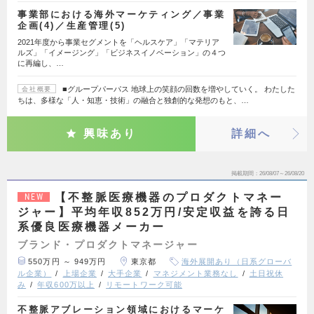
事業部における海外マーケティング／事業
企画(4)／生産管理(5)
2021年度から事業セグメントを「ヘルスケア」「マテリア
ルズ」「イメージング」「ビジネスイノベーション」の４つ
に再編し、…
■グループパーパス 地球上の笑顔の回数を増やしていく。 わたした
会社概要
ちは、多様な「人・知恵・技術」の融合と独創的な発想のもと、…
興味あり
詳細へ
掲載期間
26/08/07～26/08/20
【不整脈医療機器のプロダクトマネー
NEW
ジャー】平均年収852万円/安定収益を誇る日
系優良医療機器メーカー
ブランド・プロダクトマネージャー
550万円 ～ 949万円
東京都
海外展開あり（日系グローバ
ル企業）
上場企業
大手企業
マネジメント業務なし
土日祝休
み
年収600万以上
リモートワーク可能
不整脈アブレーション領域におけるマーケ