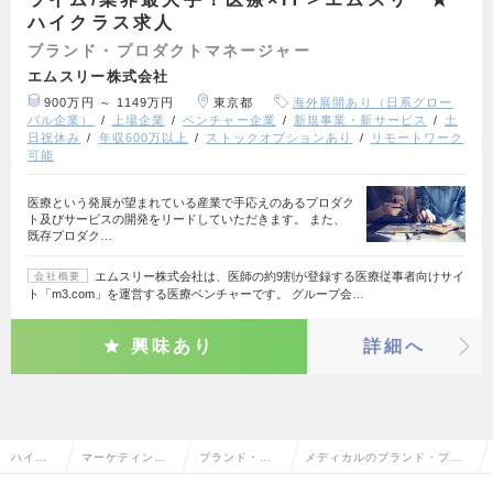
ハイクラス求人
ブランド・プロダクトマネージャー
エムスリー株式会社
900万円 ～ 1149万円
東京都
海外展開あり（日系グロー
バル企業）
上場企業
ベンチャー企業
新規事業・新サービス
土
日祝休み
年収600万以上
ストックオプションあり
リモートワーク
可能
医療という発展が望まれている産業で手応えのあるプロダク
ト及びサービスの開発をリードしていただきます。 また、
既存プロダク…
エムスリー株式会社は、医師の約9割が登録する医療従事者向けサイ
会社概要
ト「m3.com」を運営する医療ベンチャーです。 グループ会…
興味あり
詳細へ
ハイク
マーケティン
ブランド・プ
メディカルのブランド・プロ
ラス求
グ・販促企画・
ロダクトマネ
ダクトマネージャーの転職・