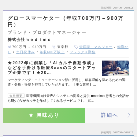
掲載期間
26/07/30～26/08/12
グロースマーケター（年収700万円～900万
円）
ブランド・プロダクトマネージャー
株式会社ｍｅｄｉｍｏ
700万円 ～ 949万円
東京都
管理職・マネジャー
転勤な
し
土日祝休み
年収600万以上
フレックス勤務
★2022年に創業し「AIカルテ自動作成」
などを手掛ける医療Saasのスタートアッ
プ企業です！★20…
マーケティング・コミュニケーション部に所属し、顧客理解を深めるための調
査・分析・提案を担当していただきます。 【主な業務】…
医療機関向け音声AIシステムの開発と提供 ■medimo 患者との会話か
会社概要
ら5秒でAIがカルテを作成してくれるサービスです。 累…
興味あり
詳細へ
掲載期間
26/07/30～26/08/12