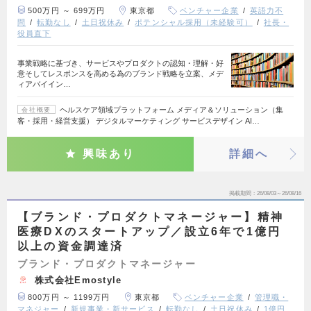
500万円 ～ 699万円
東京都
ベンチャー企業
英語力不
問
転勤なし
土日祝休み
ポテンシャル採用（未経験可）
社長・
役員直下
事業戦略に基づき、サービスやプロダクトの認知・理解・好
意そしてレスポンスを高める為のブランド戦略を立案、メデ
ィアバイイン…
ヘルスケア領域プラットフォーム メディア＆ソリューション（集
会社概要
客・採用・経営支援） デジタルマーケティング サービスデザイン AI…
興味あり
詳細へ
掲載期間
26/08/03～26/08/16
【ブランド・プロダクトマネージャー】精神
医療DXのスタートアップ／設立6年で1億円
以上の資金調達済
ブランド・プロダクトマネージャー
株式会社Emostyle
800万円 ～ 1199万円
東京都
ベンチャー企業
管理職・
マネジャー
新規事業・新サービス
転勤なし
土日祝休み
1億円