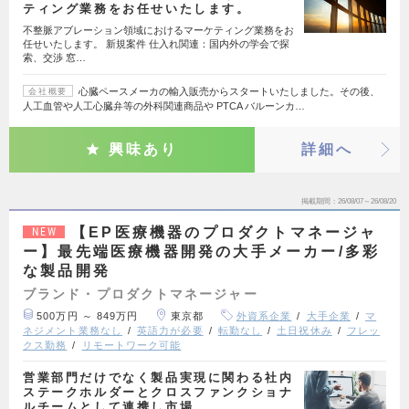
ティング業務をお任せいたします。
不整脈アブレーション領域におけるマーケティング業務をお
任せいたします。 新規案件 仕入れ関連：国内外の学会で探
索、交渉 窓…
心臓ペースメーカの輸入販売からスタートいたしました。その後、
会社概要
人工血管や人工心臓弁等の外科関連商品や PTCA バルーンカ…
興味あり
詳細へ
掲載期間
26/08/07～26/08/20
【EP医療機器のプロダクトマネージャ
NEW
ー】最先端医療機器開発の大手メーカー/多彩
な製品開発
ブランド・プロダクトマネージャー
500万円 ～ 849万円
東京都
外資系企業
大手企業
マ
ネジメント業務なし
英語力が必要
転勤なし
土日祝休み
フレッ
クス勤務
リモートワーク可能
営業部門だけでなく製品実現に関わる社内
ステークホルダーとクロスファンクショナ
ルチームとして連携し市場…