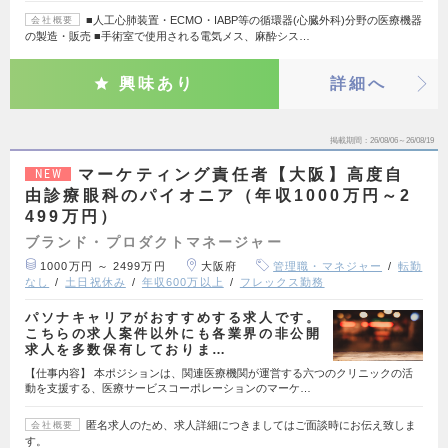
■人工心肺装置・ECMO・IABP等の循環器(心臓外科)分野の医療機器
会社概要
の製造・販売 ■手術室で使用される電気メス、麻酔シス…
興味あり
詳細へ
掲載期間
26/08/06～26/08/19
マーケティング責任者【大阪】高度自
NEW
由診療眼科のパイオニア（年収1000万円～2
499万円）
ブランド・プロダクトマネージャー
1000万円 ～ 2499万円
大阪府
管理職・マネジャー
転勤
なし
土日祝休み
年収600万以上
フレックス勤務
パソナキャリアがおすすめする求人です。
こちらの求人案件以外にも各業界の非公開
求人を多数保有しておりま…
【仕事内容】 本ポジションは、関連医療機関が運営する六つのクリニックの活
動を支援する、医療サービスコーポレーションのマーケ…
匿名求人のため、求人詳細につきましてはご面談時にお伝え致しま
会社概要
す。