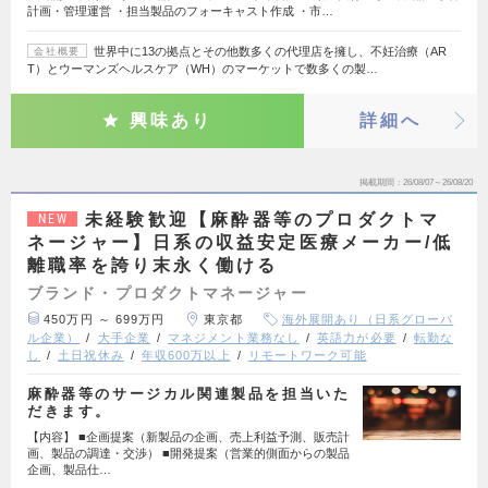
計画・管理運営 ・担当製品のフォーキャスト作成 ・市…
世界中に13の拠点とその他数多くの代理店を擁し、不妊治療（AR
会社概要
T）とウーマンズヘルスケア（WH）のマーケットで数多くの製…
興味あり
詳細へ
掲載期間
26/08/07～26/08/20
未経験歓迎【麻酔器等のプロダクトマ
NEW
ネージャー】日系の収益安定医療メーカー/低
離職率を誇り末永く働ける
ブランド・プロダクトマネージャー
450万円 ～ 699万円
東京都
海外展開あり（日系グローバ
ル企業）
大手企業
マネジメント業務なし
英語力が必要
転勤な
し
土日祝休み
年収600万以上
リモートワーク可能
麻酔器等のサージカル関連製品を担当いた
だきます。
【内容】 ■企画提案（新製品の企画、売上利益予測、販売計
画、製品の調達・交渉） ■開発提案（営業的側面からの製品
企画、製品仕…