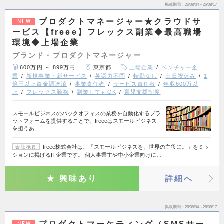
掲載期間
26/08/04～26/08/17
プロダクトマネージャー★クラウドサ
NEW
ービス【freee】フレックス副業◆最高職場
環境◆上場企業
ブランド・プロダクトマネージャー
600万円 ～ 899万円
東京都
上場企業
ベンチャー企
業
新規事業・新サービス
英語力不問
転勤なし
土日祝休み
1
億円以上資金調達済
事業責任者
サービス責任者
年収600万以
上
フレックス勤務
副業してもOK
育児支援制度
スモールビジネスのバックオフィスの業務を自動化するプラ
ットフォームを提供することで、freeeはスモールビジネス
を担うあ…
freee株式会社は、「スモールビジネスを、世界の主役に。」をミッ
会社概要
ションに掲げるIT企業です。 個人事業主や中小企業向けに…
興味あり
詳細へ
掲載期間
26/08/04～26/08/17
NEW