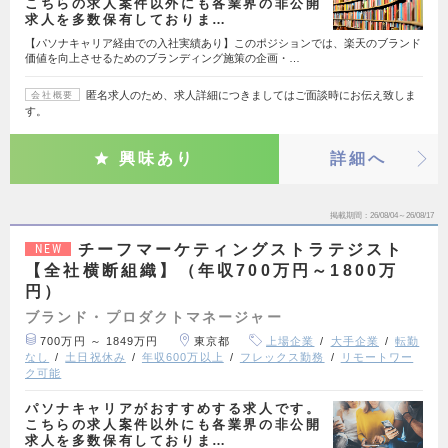
こちらの求人案件以外にも各業界の非公開
求人を多数保有しておりま…
【パソナキャリア経由での入社実績あり】このポジションでは、楽天のブランド
価値を向上させるためのブランディング施策の企画・…
匿名求人のため、求人詳細につきましてはご面談時にお伝え致しま
会社概要
す。
興味あり
詳細へ
掲載期間
26/08/04～26/08/17
チーフマーケティングストラテジスト
NEW
【全社横断組織】（年収700万円～1800万
円）
ブランド・プロダクトマネージャー
700万円 ～ 1849万円
東京都
上場企業
大手企業
転勤
なし
土日祝休み
年収600万以上
フレックス勤務
リモートワー
ク可能
パソナキャリアがおすすめする求人です。
こちらの求人案件以外にも各業界の非公開
求人を多数保有しておりま…