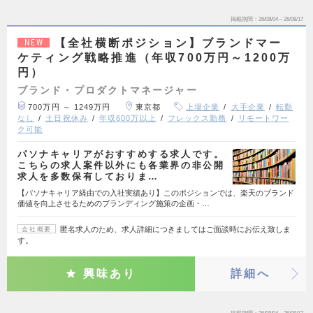
掲載期間
26/08/04～26/08/17
【全社横断ポジション】ブランドマー
NEW
ケティング戦略推進（年収700万円～1200万
円）
ブランド・プロダクトマネージャー
700万円 ～ 1249万円
東京都
上場企業
大手企業
転勤
なし
土日祝休み
年収600万以上
フレックス勤務
リモートワー
ク可能
パソナキャリアがおすすめする求人です。
こちらの求人案件以外にも各業界の非公開
求人を多数保有しておりま…
【パソナキャリア経由での入社実績あり】このポジションでは、楽天のブランド
価値を向上させるためのブランディング施策の企画・…
匿名求人のため、求人詳細につきましてはご面談時にお伝え致しま
会社概要
す。
興味あり
詳細へ