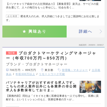
【パソナキャリア経由での入社実績あり】【募集背景】 楽天は、サービスの提
供を通じて、人々の毎日をもっと幸せにし、社会を良く…
匿名求人のため、求人詳細につきましてはご面談時にお伝え致しま
会社概要
す。
興味あり
詳細へ
掲載期間
26/08/04～26/08/17
プロダクトマーケティングマネージャ
NEW
ー（年収700万円～850万円）
ブランド・プロダクトマネージャー
700万円 ～ 899万円
東京都
管理職・マネジャー
土日祝
休み
年収600万以上
リモートワーク可能
パソナキャリアがおすすめする求人です。
こちらの求人案件以外にも各業界の非公開
求人を多数保有しておりま…
【業務内容】 同社は「イキイキと働く医療従事者を一人でも増やし、医療に貢
献する」というミッションのもと、医療従事者の方々が…