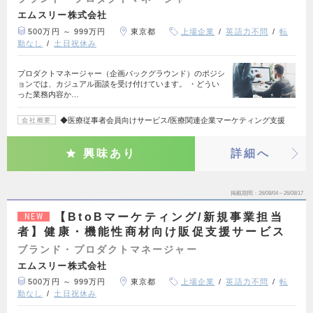
エムスリー株式会社
500万円 ～ 999万円
東京都
上場企業
英語力不問
転
勤なし
土日祝休み
プロダクトマネージャー（企画バックグラウンド）のポジシ
ョンでは、カジュアル面談を受け付けています。 ・どうい
った業務内容か…
◆医療従事者会員向けサービス/医療関連企業マーケティング支援
会社概要
興味あり
詳細へ
掲載期間
26/08/04～26/08/17
【BtoBマーケティング/新規事業担当
NEW
者】健康・機能性商材向け販促支援サービス
ブランド・プロダクトマネージャー
エムスリー株式会社
500万円 ～ 999万円
東京都
上場企業
英語力不問
転
勤なし
土日祝休み