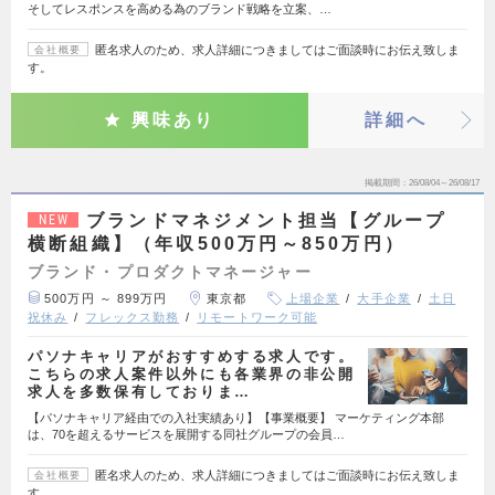
そしてレスポンスを高める為のブランド戦略を立案、…
匿名求人のため、求人詳細につきましてはご面談時にお伝え致しま
会社概要
す。
興味あり
詳細へ
掲載期間
26/08/04～26/08/17
ブランドマネジメント担当【グループ
NEW
横断組織】（年収500万円～850万円）
ブランド・プロダクトマネージャー
500万円 ～ 899万円
東京都
上場企業
大手企業
土日
祝休み
フレックス勤務
リモートワーク可能
パソナキャリアがおすすめする求人です。
こちらの求人案件以外にも各業界の非公開
求人を多数保有しておりま…
【パソナキャリア経由での入社実績あり】【事業概要】 マーケティング本部
は、70を超えるサービスを展開する同社グループの会員…
匿名求人のため、求人詳細につきましてはご面談時にお伝え致しま
会社概要
す。