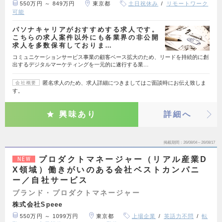
550万円 ～ 849万円
東京都
土日祝休み
リモートワーク
可能
パソナキャリアがおすすめする求人です。
こちらの求人案件以外にも各業界の非公開
求人を多数保有しておりま…
コミュニケーションサービス事業の顧客ベース拡大のため、リードを持続的に創
出するデジタルマーケティングを一元的に遂行する業…
匿名求人のため、求人詳細につきましてはご面談時にお伝え致しま
会社概要
す。
興味あり
詳細へ
掲載期間
26/08/04～26/08/17
プロダクトマネージャー（リアル産業D
NEW
X領域）働きがいのある会社ベストカンパニ
ー／自社サービス
ブランド・プロダクトマネージャー
株式会社Speee
550万円 ～ 1099万円
東京都
上場企業
英語力不問
転