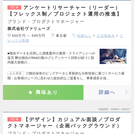
アンケートリサーチャー（リーダー）
NEW
【フレックス制／プロジェクト運用の推進】
ブランド・プロダクトマネージャー
株式会社ヴァリューズ
500万円 ～ 699万円
東京都
転勤なし
土日祝休み
フ
レックス勤務
■独自データを活用した調査案件の運用・クライアントへの
提言 弊社独自のWeb行動ログとアンケート回答が紐づく国
内最大規模の…
◎独自保有のビッグデータと革新的な分析技術に基づくサービス展
会社概要
開：お客様のニーズに合わせた総合的なご提案をし、事業成長を強…
興味あり
詳細へ
掲載期間
26/08/04～26/08/17
【デザイン】カジュアル面談／プロダ
NEW
クトマネージャー（企画バックグラウンド）
ブランド・プロダクトマネージャー