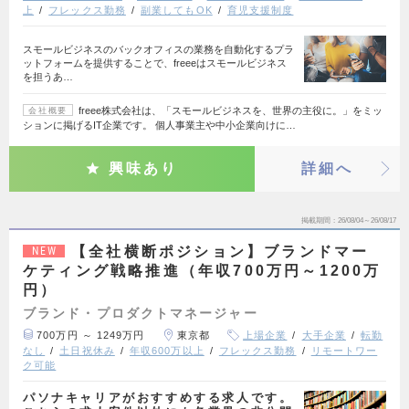
上
フレックス勤務
副業してもOK
育児支援制度
スモールビジネスのバックオフィスの業務を自動化するプラ
ットフォームを提供することで、freeeはスモールビジネス
を担うあ…
freee株式会社は、「スモールビジネスを、世界の主役に。」をミッ
会社概要
ションに掲げるIT企業です。 個人事業主や中小企業向けに…
興味あり
詳細へ
掲載期間
26/08/04～26/08/17
【全社横断ポジション】ブランドマー
NEW
ケティング戦略推進（年収700万円～1200万
円）
ブランド・プロダクトマネージャー
700万円 ～ 1249万円
東京都
上場企業
大手企業
転勤
なし
土日祝休み
年収600万以上
フレックス勤務
リモートワー
ク可能
パソナキャリアがおすすめする求人です。