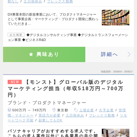
勤なし
土日祝休み
フレックス勤務
DX事業本部の新規事業において、プロダクトマネージャー
として事業企画・マーケティング・プロダクト開発に携わっ
ていただきま…
◆デジタルコンサルティング事業 ◆デジタルトランスフォーメーシ
会社概要
ョン事業 ◆ビジネスR&D
興味あり
詳細へ
掲載期間
26/08/04～26/08/17
【モンスト】グローバル版のデジタル
NEW
マーケティング担当（年収518万円～700万
円）
ブランド・プロダクトマネージャー
500万円 ～ 749万円
東京都
上場企業
大手企業
管理
職・マネジャー
英語力が必要
土日祝休み
フレックス勤務
リモ
ートワーク可能
副業してもOK
パソナキャリアがおすすめする求人です。
こちらの求人案件以外にも各業界の非公開