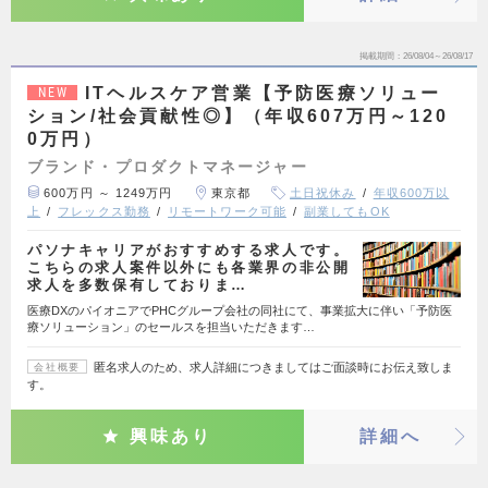
掲載期間
26/08/04～26/08/17
ITヘルスケア営業【予防医療ソリュー
NEW
ション/社会貢献性◎】（年収607万円～120
0万円）
ブランド・プロダクトマネージャー
600万円 ～ 1249万円
東京都
土日祝休み
年収600万以
上
フレックス勤務
リモートワーク可能
副業してもOK
パソナキャリアがおすすめする求人です。
こちらの求人案件以外にも各業界の非公開
求人を多数保有しておりま…
医療DXのパイオニアでPHCグループ会社の同社にて、事業拡大に伴い「予防医
療ソリューション」のセールスを担当いただきます…
匿名求人のため、求人詳細につきましてはご面談時にお伝え致しま
会社概要
す。
興味あり
詳細へ