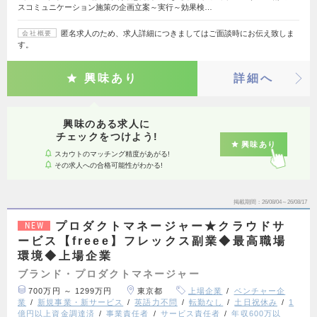
スコミュニケーション施策の企画立案～実行～効果検…
匿名求人のため、求人詳細につきましてはご面談時にお伝え致しま
会社概要
す。
興味あり
詳細へ
興味のある求人に
チェックをつけよう!
興味あり
スカウトのマッチング精度があがる!
その求人への合格可能性がわかる!
掲載期間
26/08/04～26/08/17
プロダクトマネージャー★クラウドサ
NEW
ービス【freee】フレックス副業◆最高職場
環境◆上場企業
ブランド・プロダクトマネージャー
700万円 ～ 1299万円
東京都
上場企業
ベンチャー企
業
新規事業・新サービス
英語力不問
転勤なし
土日祝休み
1
億円以上資金調達済
事業責任者
サービス責任者
年収600万以