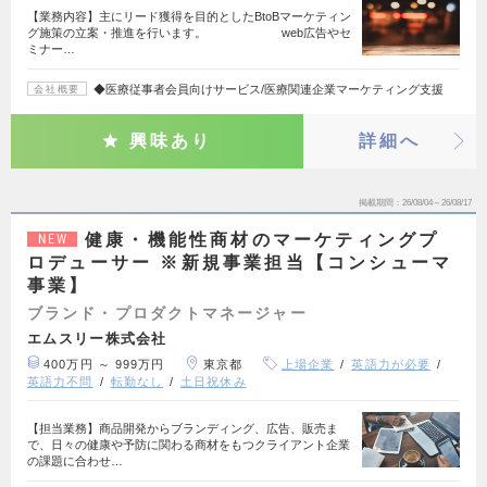
【業務内容】主にリード獲得を目的としたBtoBマーケティン
グ施策の立案・推進を行います。 web広告やセ
ミナー…
◆医療従事者会員向けサービス/医療関連企業マーケティング支援
会社概要
興味あり
詳細へ
掲載期間
26/08/04～26/08/17
健康・機能性商材のマーケティングプ
NEW
ロデューサー ※新規事業担当【コンシューマ
事業】
ブランド・プロダクトマネージャー
エムスリー株式会社
400万円 ～ 999万円
東京都
上場企業
英語力が必要
英語力不問
転勤なし
土日祝休み
【担当業務】商品開発からブランディング、広告、販売ま
で、日々の健康や予防に関わる商材をもつクライアント企業
の課題に合わせ…