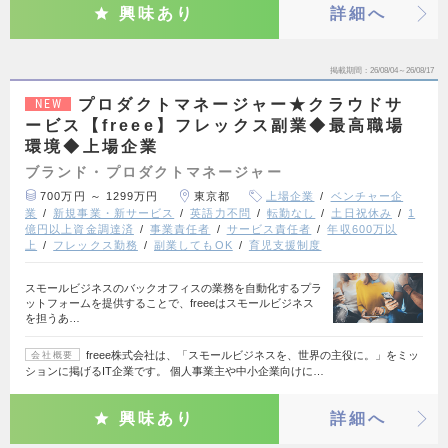
興味あり
詳細へ
掲載期間
26/08/04～26/08/17
プロダクトマネージャー★クラウドサ
NEW
ービス【freee】フレックス副業◆最高職場
環境◆上場企業
ブランド・プロダクトマネージャー
700万円 ～ 1299万円
東京都
上場企業
ベンチャー企
業
新規事業・新サービス
英語力不問
転勤なし
土日祝休み
1
億円以上資金調達済
事業責任者
サービス責任者
年収600万以
上
フレックス勤務
副業してもOK
育児支援制度
スモールビジネスのバックオフィスの業務を自動化するプラ
ットフォームを提供することで、freeeはスモールビジネス
を担うあ…
freee株式会社は、「スモールビジネスを、世界の主役に。」をミッ
会社概要
ションに掲げるIT企業です。 個人事業主や中小企業向けに…
興味あり
詳細へ