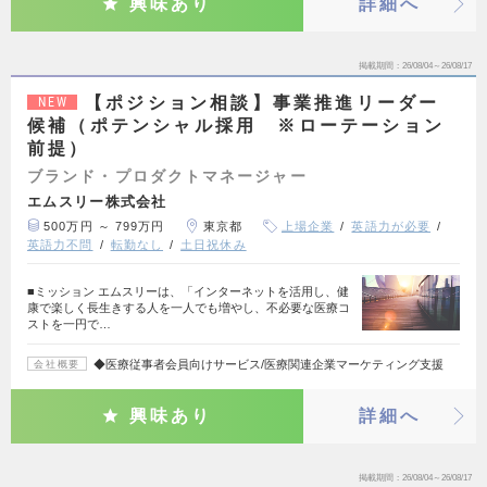
興味あり
詳細へ
掲載期間
26/08/04～26/08/17
【ポジション相談】事業推進リーダー
NEW
候補（ポテンシャル採用 ※ローテーション
前提）
ブランド・プロダクトマネージャー
エムスリー株式会社
500万円 ～ 799万円
東京都
上場企業
英語力が必要
英語力不問
転勤なし
土日祝休み
■ミッション エムスリーは、「インターネットを活用し、健
康で楽しく長生きする人を一人でも増やし、不必要な医療コ
ストを一円で…
◆医療従事者会員向けサービス/医療関連企業マーケティング支援
会社概要
興味あり
詳細へ
掲載期間
26/08/04～26/08/17