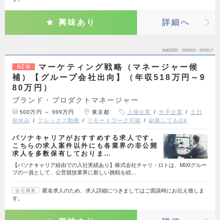
興味あり
詳細へ
掲載期間
26/08/04～26/08/17
マーケティング戦略（マネージャー候
NEW
補）【グループ会社出向】（年収518万円～9
80万円）
ブランド・プロダクトマネージャー
500万円 ～ 999万円
東京都
上場企業
大手企業
土日
祝休み
フレックス勤務
リモートワーク可能
副業してもOK
パソナキャリアがおすすめする求人です。
こちらの求人案件以外にも各業界の非公開
求人を多数保有しておりま…
【パソナキャリア経由での入社実績あり】株式会社チャリ・ロトは、MIXIグルー
プの一員として、公営競技業界に新しい挑戦を続…
匿名求人のため、求人詳細につきましてはご面談時にお伝え致しま
会社概要
す。