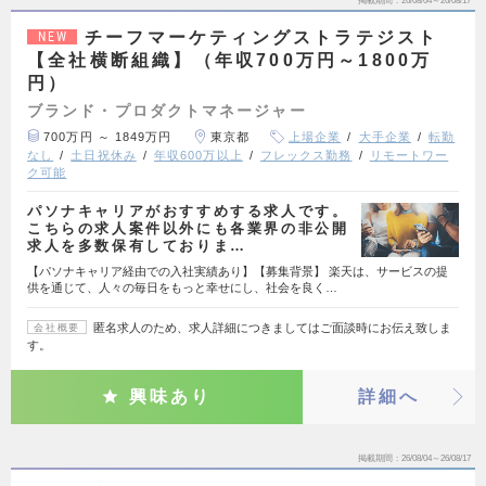
掲載期間
26/08/04～26/08/17
チーフマーケティングストラテジスト
NEW
【全社横断組織】（年収700万円～1800万
円）
ブランド・プロダクトマネージャー
700万円 ～ 1849万円
東京都
上場企業
大手企業
転勤
なし
土日祝休み
年収600万以上
フレックス勤務
リモートワー
ク可能
パソナキャリアがおすすめする求人です。
こちらの求人案件以外にも各業界の非公開
求人を多数保有しておりま…
【パソナキャリア経由での入社実績あり】【募集背景】 楽天は、サービスの提
供を通じて、人々の毎日をもっと幸せにし、社会を良く…
匿名求人のため、求人詳細につきましてはご面談時にお伝え致しま
会社概要
す。
興味あり
詳細へ
掲載期間
26/08/04～26/08/17