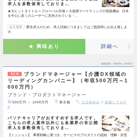
求人を多数保有しておりま…
★大ヒットタイトル × グローバル市場 × 大規模マーケティングの実践機会 日本
を中心に多くのユーザーに支持されている「…
匿名求人のため、求人詳細につきましてはご面談時にお伝え致しま
会社概要
す。
興味あり
詳細へ
掲載期間
26/08/04～26/08/17
ブランドマネージャー【介護DX領域の
NEW
リーディングカンパニー】（年収500万円～1
000万円）
ブランド・プロダクトマネージャー
500万円 ～ 1049万円
東京都
土日祝休み
副業してもO
K
パソナキャリアがおすすめする求人です。
こちらの求人案件以外にも各業界の非公開
求人を多数保有しておりま…
【ミッション】 事業戦略に基づき、サービスやプロダクトの認知・理解・好意