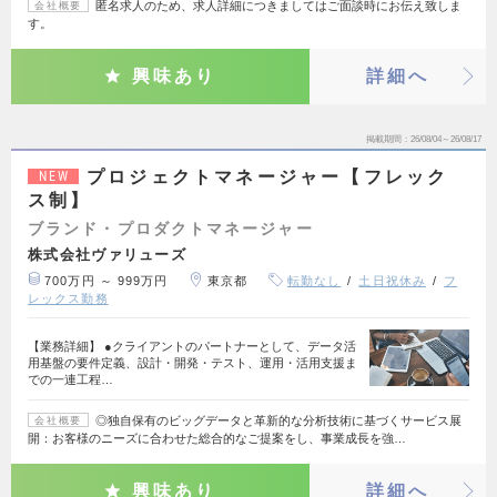
匿名求人のため、求人詳細につきましてはご面談時にお伝え致しま
会社概要
す。
興味あり
詳細へ
掲載期間
26/08/04～26/08/17
プロジェクトマネージャー【フレック
NEW
ス制】
ブランド・プロダクトマネージャー
株式会社ヴァリューズ
700万円 ～ 999万円
東京都
転勤なし
土日祝休み
フ
レックス勤務
【業務詳細】 ●クライアントのパートナーとして、データ活
用基盤の要件定義、設計・開発・テスト、運用・活用支援ま
での一連工程…
◎独自保有のビッグデータと革新的な分析技術に基づくサービス展
会社概要
開：お客様のニーズに合わせた総合的なご提案をし、事業成長を強…
興味あり
詳細へ