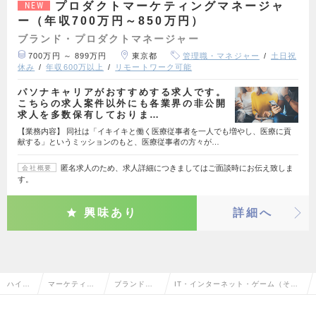
プロダクトマーケティングマネージャ
NEW
ー（年収700万円～850万円）
ブランド・プロダクトマネージャー
700万円 ～ 899万円
東京都
管理職・マネジャー
土日祝
休み
年収600万以上
リモートワーク可能
パソナキャリアがおすすめする求人です。
こちらの求人案件以外にも各業界の非公開
求人を多数保有しておりま…
【業務内容】 同社は「イキイキと働く医療従事者を一人でも増やし、医療に貢
献する」というミッションのもと、医療従事者の方々が…
匿名求人のため、求人詳細につきましてはご面談時にお伝え致しま
会社概要
す。
興味あり
詳細へ
ハイク
マーケティン
ブランド・
IT・インターネット・ゲーム（その
ラス求
グ・販促企
プロダクト
他）のブランド・プロダクトマネー