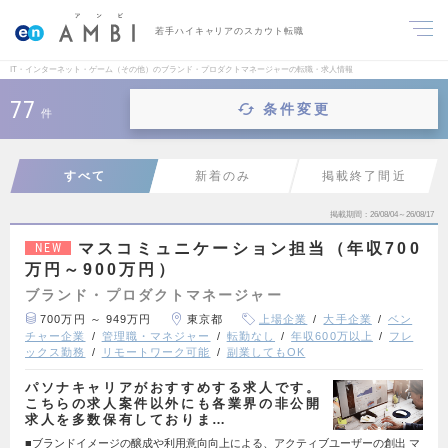
若手ハイキャリアのスカウト転職
IT・インターネット・ゲーム（その他）のブランド・プロダクトマネージャーの転職・求人情報
77
条件変更
件
すべて
新着のみ
掲載終了間近
掲載期間
26/08/04～26/08/17
マスコミュニケーション担当（年収700
NEW
万円～900万円）
ブランド・プロダクトマネージャー
700万円 ～ 949万円
東京都
上場企業
大手企業
ベン
チャー企業
管理職・マネジャー
転勤なし
年収600万以上
フレ
ックス勤務
リモートワーク可能
副業してもOK
パソナキャリアがおすすめする求人です。
こちらの求人案件以外にも各業界の非公開
求人を多数保有しておりま…
■ブランドイメージの醸成や利用意向向上による、アクティブユーザーの創出 マ