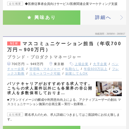
◆医療従事者会員向けサービス/医療関連企業マーケティング支援
会社概要
興味あり
詳細へ
掲載期間
26/08/04～26/08/17
マスコミュニケーション担当（年収700
NEW
万円～900万円）
ブランド・プロダクトマネージャー
700万円 ～ 949万円
東京都
上場企業
大手企業
ベン
チャー企業
管理職・マネジャー
転勤なし
年収600万以上
フレ
ックス勤務
リモートワーク可能
副業してもOK
パソナキャリアがおすすめする求人です。
こちらの求人案件以外にも各業界の非公開
求人を多数保有しておりま…
■ブランドイメージの醸成や利用意向向上による、アクティブユーザーの創出 マ
スコミュニケーション施策の企画立案～実行～効果検…
匿名求人のため、求人詳細につきましてはご面談時にお伝え致しま
会社概要
す。