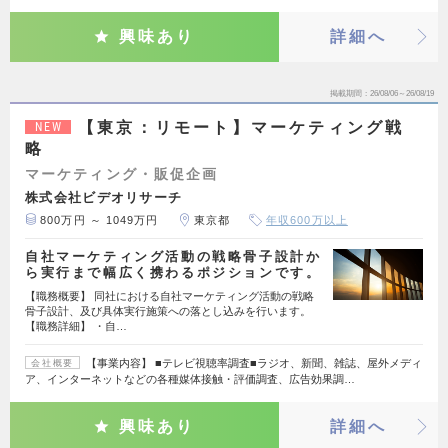
興味あり
詳細へ
掲載期間
26/08/06～26/08/19
【東京：リモート】マーケティング戦
NEW
略
マーケティング・販促企画
株式会社ビデオリサーチ
800万円 ～ 1049万円
東京都
年収600万以上
自社マーケティング活動の戦略骨子設計か
ら実行まで幅広く携わるポジションです。
【職務概要】 同社における自社マーケティング活動の戦略
骨子設計、及び具体実行施策への落とし込みを行います。
【職務詳細】 ・自…
【事業内容】 ■テレビ視聴率調査■ラジオ、新聞、雑誌、屋外メディ
会社概要
ア、インターネットなどの各種媒体接触・評価調査、広告効果調…
興味あり
詳細へ