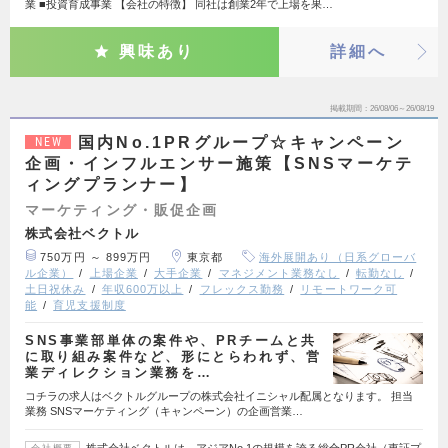
業 ■投資育成事業 【会社の特徴】 同社は創業2年で上場を果…
興味あり
詳細へ
掲載期間
26/08/06～26/08/19
国内No.1PRグループ☆キャンペーン
NEW
企画・インフルエンサー施策【SNSマーケテ
ィングプランナー】
マーケティング・販促企画
株式会社ベクトル
750万円 ～ 899万円
東京都
海外展開あり（日系グローバ
ル企業）
上場企業
大手企業
マネジメント業務なし
転勤なし
土日祝休み
年収600万以上
フレックス勤務
リモートワーク可
能
育児支援制度
SNS事業部単体の案件や、PRチームと共
に取り組み案件など、形にとらわれず、営
業ディレクション業務を…
コチラの求人はベクトルグループの株式会社イニシャル配属となります。 担当
業務 SNSマーケティング（キャンペーン）の企画営業…