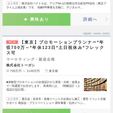
株式会社ベクトルは、アジアNo.1の規模を誇る総合PR会社（東証プ
会社概要
ライム上場企業）です。 戦略PR事業を主軸に、デジタルマ…
興味あり
詳細へ
掲載期間
26/08/06～26/08/19
【東京】プロモーションプランナー*年
NEW
収700万～*年休123日*土日祝休み*フレック
ス可
マーケティング・販促企画
株式会社トーガシ
700万円 ～ 1149万円
東京都
■体験型プロモーションの企画設計から実装・分析・改善ま
で一気通貫でお任せします。 具体的には、 《戦略設計（上
流設計/設計図…
展示会・見本市・各種イベントの企画から施工・運営 イベント主催
会社概要
サポート 商談会・プライベートショー 周年事業・社内イベン…