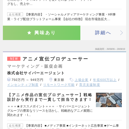
グをし、売上や…
【事業内容】 ・ソーシャルメディアマーケティング事業・HR事
会社概要
業・ライブ配信プラットフォーム事業 【会社の特徴】 現在市場急拡大…
興味あり
詳細へ
掲載期間
26/08/06～26/08/19
アニメ宣伝プロデューサー
NEW
マーケティング・販促企画
株式会社サイバーエージェント
750万円 ～ 949万円
東京都
上場企業
年収600万以上
インセンティブ制度
リモートワーク可能
育児支援制度
【アニメ作品の宣伝プロデューサー】戦略
設計から実行まで一貫して担当できます！
＝＝＝★オススメポイント＝＝＝ ・サイバーエージェント
グループの豊富なリソースを活かし、戦略的なアニメ展開に
関われます ・I…
【事業内容】 ■メディア事業 ■インターネット広告事業 ■ゲーム事
会社概要