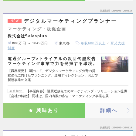
掲載期間
26/08/06～26/08/19
デジタルマーケティングプランナー
NEW
マーケティング・販促企画
株式会社Salesplus
800万円 ～ 1049万円
東京都
年収600万以上
育児支援
制度
電通グループ×トライアルの次世代型広告
マーケティング事業で力を発揮する環境。
【職務概要】 同社にて、デジタルマーケティング分野の提
案強化に向けたプランニング、運用ディレクション、および
新規事業の立案…
【事業内容】 購買近接点でのマーケティング・ソリューション提供
会社概要
【会社の特徴】 同社は、国内有数の広告・マーケティング事業を展…
興味あり
詳細へ
掲載期間
26/08/06～26/08/19