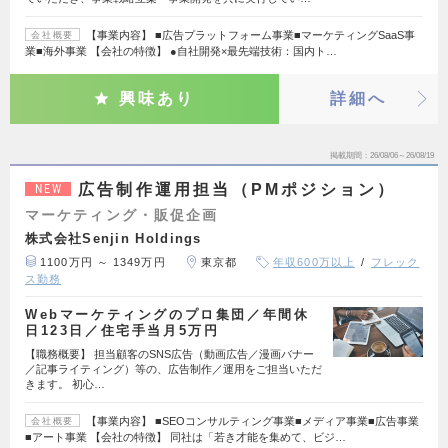
【事業内容】 ■広告プラットフォーム事業■マーケティングSaaS事
会社概要
業■海外事業 【会社の特徴】 ●自社開発×最先端技術：国内ト…
興味あり
詳細へ
掲載期間
26/08/06～26/08/19
広告制作運用担当（PMポジション）
NEW
マーケティング・販促企画
株式会社Senjin Holdings
1100万円 ～ 1349万円
東京都
年収600万以上
フレック
ス勤務
Webマーケティングのプロ集団／年間休
日123日／住宅手当月5万円
【職務概要】 担当顧客のSNS広告（動画広告／漫画バナー
／記事ライティング）等の、広告制作／運用をご担当いただ
きます。 初心…
【事業内容】 ■SEOコンサルティング事業■メディア事業■広告事業
会社概要
■アート事業 【会社の特徴】 同社は「若き才能を集めて、ビジ…