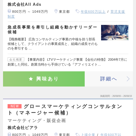
株式会社All Ads
800万円 ～ 1049万円
東京都
年収600万以上
育児支援
制度
急成長事業を牽引し組織を動かすリーダー
候補
【職務概要】 広告コンサルティング事業の中核を担う部長
候補として、クライアントの事業成長と、組織の成長そのも
のを牽引する …
【事業内容】 LTVマーケティング事業 【会社の特徴】 2004年7月に
会社概要
創業した同社。創業当時から手掛けている『アフィリエイト…
興味あり
詳細へ
掲載期間
26/08/06～26/08/19
グロースマーケティングコンサルタン
NEW
ト（マネージャー候補）
マーケティング・販促企画
株式会社ピアラ
800万円 ～ 1049万円
東京都
上場企業
年収600万以