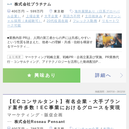
株式会社プラチナム
400万円 ～ 599万円
東京都
海外展開あり（日系グローバ
ル企業）
上場企業
大手企業
英語力不問
土日祝休み
ポテンシ
ャル採用（未経験可）
20代役員在籍
フレックス勤務
リモートワ
ーク可能
■業務内容 PRは、人間の第三者からの声には共感しやすい
という性質を踏まえた、他者への理解・共感・信頼を構築す
るマーケティ…
マーケティング戦略立案、戦略PR・企画立案及び実施、PR業務代
会社概要
行・コンサルティング、アドテクノロジーを活用した動画配信P…
興味あり
詳細へ
掲載期間
26/07/16～26/12/16
【ECコンサルタント】有名企業・大手ブラン
ド案件多数！EC事業におけるグロースを実現
マーケティング・販促企画
株式会社Roseau Pensant
400万円 ～ 799万円
東京都
ベンチャー企業
転勤な