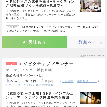
■IPビジネスの成長を牽引■マーケティン
グ戦略組織づくりを統括■裁量◎■
【職務概要】 同社の全社マーケティング戦略の策定および
実行を管掌し、 事業拡大に向けたマーケティング組織の統
括・牽引をお任せ…
【事業内容】 ■IPマーケティング包括支援サービス『Skettt』■エン
会社概要
タメ経済メディア『IP mag』 【会社の特徴】 株式…
興味あり
詳細へ
掲載期間
26/08/06～26/08/19
エグゼクティブプランナー
NEW
マーケティング・販促企画
株式会社サイバー・バズ
750万円 ～ 949万円
東京都
上場企業
年収600万以上
リモートワーク可能
育児支援制度
【東証グロース上場】SNS・インフルエ
ンサーマーケティング関連事業を展開
【職務概要】 様々なクライアントの商材やキャンペーンな
どに対しソーシャルメディアを使いどのようにマーケティン