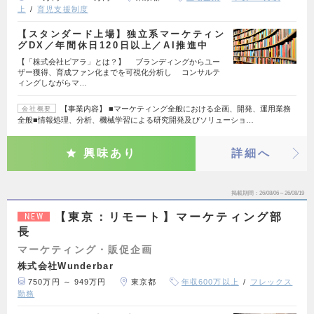
上
育児支援制度
【スタンダード上場】独立系マーケティン
グDX／年間休日120日以上／AI推進中
【「株式会社ピアラ」とは？】 ブランディングからユー
ザー獲得、育成ファン化までを可視化分析し コンサルテ
ィングしながらマ…
【事業内容】 ■マーケティング全般における企画、開発、運用業務
会社概要
全般■情報処理、分析、機械学習による研究開発及びソリューショ…
興味あり
詳細へ
掲載期間
26/08/06～26/08/19
【東京：リモート】マーケティング部
NEW
長
マーケティング・販促企画
株式会社Wunderbar
750万円 ～ 949万円
東京都
年収600万以上
フレックス
勤務