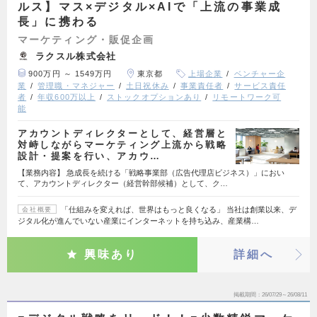
ルス】マス×デジタル×AIで「上流の事業成
長」に携わる
マーケティング・販促企画
ラクスル株式会社
900万円 ～ 1549万円
東京都
上場企業
ベンチャー企
業
管理職・マネジャー
土日祝休み
事業責任者
サービス責任
者
年収600万以上
ストックオプションあり
リモートワーク可
能
アカウントディレクターとして、経営層と
対峙しながらマーケティング上流から戦略
設計・提案を行い、アカウ…
【業務内容】 急成長を続ける「戦略事業部（広告代理店ビジネス）」におい
て、アカウントディレクター（経営幹部候補）として、ク…
「仕組みを変えれば、世界はもっと良くなる」 当社は創業以来、デ
会社概要
ジタル化が進んでいない産業にインターネットを持ち込み、産業構…
興味あり
詳細へ
掲載期間
26/07/29～26/08/11