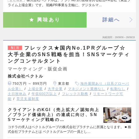
株式会社ベクトルは、アジアNo.1の規模を誇る総合PR会社（東証プ
会社概要
ライム上場企業）です。 戦略PR事業を主軸に、デジタルマ…
興味あり
詳細へ
掲載期間
26/08/06～26/08/19
フレックス★国内No.1PRグループ☆
NEW
大手企業のSNS戦略を担当！SNSマーケティ
ングコンサルタント
マーケティング・販促企画
株式会社ベクトル
750万円 ～ 899万円
東京都
海外展開あり（日系グローバ
ル企業）
上場企業
大手企業
マネジメント業務なし
転勤なし
土日祝休み
年収600万以上
フレックス勤務
リモートワーク可
能
育児支援制度
クライアントのKGI（売上拡大／認知向上
／ブランド価値向上）の達成に向け、SN
Sマーケティング戦略の…
コチラの求人はベクトルグループの株式会社プラチナムに所属となります。 ■ 株
式会社プラチナムとは ベクトルグループの一員とし…