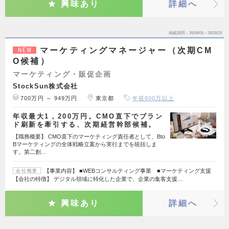
興味あり
詳細へ
掲載期間
26/08/06～26/08/19
マーケティングマネージャー（次期CM
NEW
O候補）
マーケティング・販促企画
StockSun株式会社
700万円 ～ 949万円
東京都
年収600万以上
年収最大1，200万円。CMO直下でブラン
ド刷新を牽引する、次期経営幹部候補。
【職務概要】 CMO直下のマーケティング責任者として、Bto
Bマーケティングの全体戦略立案から実行までを統括しま
す。第二創…
【事業内容】 ■WEBコンサルティング事業 ■マーケティング支援
会社概要
【会社の特徴】 デジタル領域に特化した企業で、企業の集客支援…
興味あり
詳細へ