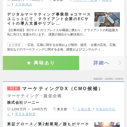
し
土日祝休み
デジタルマーケティング事業部 eコマース
ユニットにて、クライアント企業のECサ
イトの導入支援やリプレ…
【仕事内容】 ECサイトのリプレイスや構築に携わり、クライアントの利益最大
化に向けた支援を行います。 課題の抽出から解決策の…
・広告、広報に関する企画および制作、販売 ・企業の広告、広報、
会社概要
宣伝などのマーケティングに関する企画、調査およびコンサルティ…
興味あり
詳細へ
掲載期間
26/08/06～26/08/19
マーケティングDX（CMO候補）
NEW
マーケティング・販促企画
株式会社ジーニー
1200万円 ～ 1449万円
東京都
上場企業
年収600万以
上
育児支援制度
東証グロース／第2創業期／誰もがマーケ