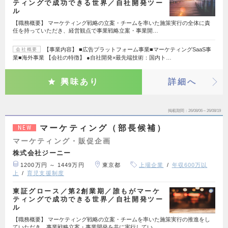
ティングで成功できる世界／自社開発ツー
ル
【職務概要】 マーケティング戦略の立案・チームを率いた施策実行の全体に責
任を持っていただき、経営観点で事業戦略立案・事業開…
【事業内容】 ■広告プラットフォーム事業■マーケティングSaaS事
会社概要
業■海外事業 【会社の特徴】 ●自社開発×最先端技術：国内ト…
興味あり
詳細へ
掲載期間
26/08/06～26/08/19
マーケティング（部長候補）
NEW
マーケティング・販促企画
株式会社ジーニー
1200万円 ～ 1449万円
東京都
上場企業
年収600万以
上
育児支援制度
東証グロース／第2創業期／誰もがマーケ
ティングで成功できる世界／自社開発ツー
ル
【職務概要】 マーケティング戦略の立案・チームを率いた施策実行の推進をし
ていただき、事業戦略立案・事業開発を共に実行してい…