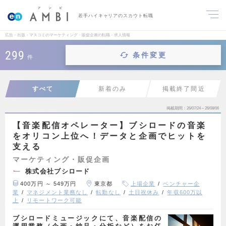
若手ハイキャリアのスカウト転職
広告・出版・マスコミのマーケティング・販促企画の転職・求人情報
299
条件変更
件
すべて
新着のみ
掲載終了間近
掲載期間
26/07/24～26/08/06
【音楽配信オペレーター】ブシロードの音楽
をオリコン上位へ！データと企画でヒットを
支える
マーケティング・販促企画
株式会社ブシロード
400万円 ～ 549万円
東京都
上場企業
ベンチャー企
業
マネジメント業務なし
転勤なし
土日祝休み
年収600万以
上
リモートワーク可能
ブシロードミュージックにて、音楽配信の