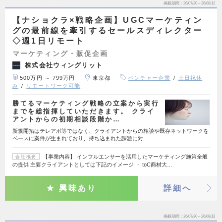
掲載期間
26/07/30～26/08/12
【ナショクラ×戦略企画】UGCマーケティン
グの最前線を牽引するセールスディレクター
◇週1日リモート
マーケティング・販促企画
株式会社ウィングリット
500万円 ～ 799万円
東京都
ベンチャー企業
土日祝休
み
リモートワーク可能
勝てるマーケティング戦略の立案から実行
までを総指揮していただきます。 クライ
アントからの初期相談段階か…
新規開拓はテレアポ等ではなく、クライアントからの相談や既存ネットワークを
ベースに案件が生まれており、持ち込まれた課題に対…
【事業内容】 インフルエンサーを活用したマーケティング施策全般
会社概要
の提供 主要クライアントとしては下記のイメージ ・ toC商材大…
興味あり
詳細へ
掲載期間
26/07/30～26/08/12