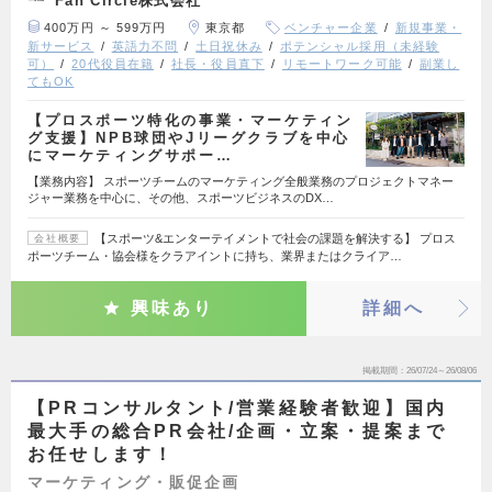
Fan Circle株式会社
400万円 ～ 599万円
東京都
ベンチャー企業
新規事業・
新サービス
英語力不問
土日祝休み
ポテンシャル採用（未経験
可）
20代役員在籍
社長・役員直下
リモートワーク可能
副業し
てもOK
【プロスポーツ特化の事業・マーケティン
グ支援】NPB球団やJリーグクラブを中心
にマーケティングサポー…
【業務内容】 スポーツチームのマーケティング全般業務のプロジェクトマネー
ジャー業務を中心に、その他、スポーツビジネスのDX…
【スポーツ&エンターテイメントで社会の課題を解決する】 プロス
会社概要
ポーツチーム・協会様をクラアイントに持ち、業界またはクライア…
興味あり
詳細へ
掲載期間
26/07/24～26/08/06
【PRコンサルタント/営業経験者歓迎】国内
最大手の総合PR会社/企画・立案・提案まで
お任せします！
マーケティング・販促企画