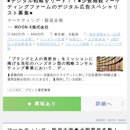
■デジタル戦略をリード！！■少数精鋭マーケ
ティングファームのデジタル広告スペシャリ
スト募集■
マーケティング・販促企画
MOON-X株式会社
650万円 ～ 949万円
東京都、大阪府
海外展開あり（日系
グローバル企業）
ベンチャー企業
転勤なし
土日祝休み
1億円
以上資金調達済
年収600万以上
フレックス勤務
リモートワーク可
能
「ブランドと人の発射台」をミッションに
掲げる当社のハンズオン型の戦略コンサル
ティング事業において、デ…
▍業務内容 ──────── 支援先のクライアントに対して広告運用の戦略立案～
運用全般を担当いただきます。 ▍期待している役割…
ブランド運営事業
会社概要
興味あり
詳細へ
掲載期間
26/07/29～26/08/11