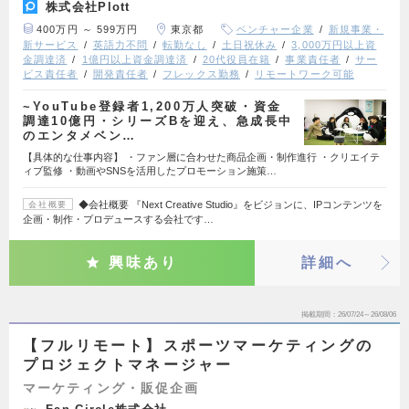
株式会社Plott
400万円 ～ 599万円
東京都
ベンチャー企業
新規事業・
新サービス
英語力不問
転勤なし
土日祝休み
3,000万円以上資
金調達済
1億円以上資金調達済
20代役員在籍
事業責任者
サー
ビス責任者
開発責任者
フレックス勤務
リモートワーク可能
~YouTube登録者1,200万人突破・資金
調達10億円・シリーズBを迎え、急成長中
のエンタメベン…
【具体的な仕事内容】 ・ファン層に合わせた商品企画・制作進行 ・クリエイテ
ィブ監修 ・動画やSNSを活用したプロモーション施策…
◆会社概要 『Next Creative Studio』をビジョンに、IPコンテンツを
会社概要
企画・制作・プロデュースする会社です…
興味あり
詳細へ
掲載期間
26/07/24～26/08/06
【フルリモート】スポーツマーケティングの
プロジェクトマネージャー
マーケティング・販促企画