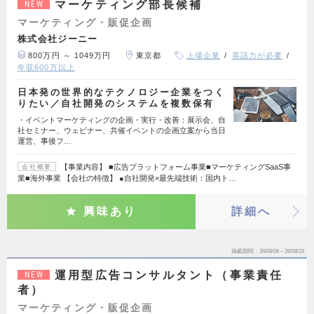
マーケティング部長候補
NEW
マーケティング・販促企画
株式会社ジーニー
800万円 ～ 1049万円
東京都
上場企業
英語力が必要
年収600万以上
日本発の世界的なテクノロジー企業をつく
りたい／自社開発のシステムを複数保有
・イベントマーケティングの企画・実行・改善：展示会、自
社セミナー、ウェビナー、共催イベントの企画立案から当日
運営、事後フ…
【事業内容】 ■広告プラットフォーム事業■マーケティングSaaS事
会社概要
業■海外事業 【会社の特徴】 ●自社開発×最先端技術：国内ト…
興味あり
詳細へ
掲載期間
26/08/06～26/08/19
運用型広告コンサルタント（事業責任
NEW
者）
マーケティング・販促企画