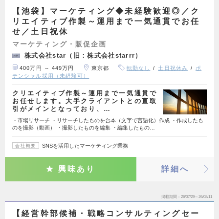
【池袋】マーケティング◆未経験歓迎◎／ク
リエイティブ作製～運用まで一気通貫でお任
せ／土日祝休
マーケティング・販促企画
株式会社star（旧：株式会社starrr）
400万円 ～ 449万円
東京都
転勤なし
土日祝休み
ポ
テンシャル採用（未経験可）
クリエイティブ作製～運用まで一気通貫で
お任せします。大手クライアントとの直取
引がメインとなっており、…
・市場リサーチ ・リサーチしたものを台本（文字で言語化）作成 ・作成したも
のを撮影（動画） ・撮影したものを編集 ・編集したもの…
SNSを活用したマーケティング業務
会社概要
興味あり
詳細へ
掲載期間
26/07/29～26/08/11
【経営幹部候補・戦略コンサルティングセー