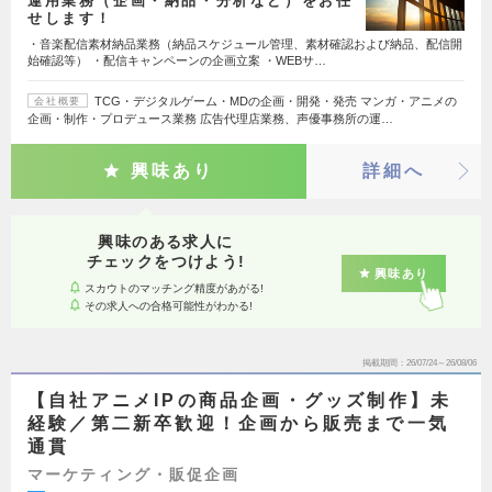
運用業務（企画・納品・分析など）をお任
せします！
・音楽配信素材納品業務（納品スケジュール管理、素材確認および納品、配信開
始確認等） ・配信キャンペーンの企画立案 ・WEBサ…
TCG・デジタルゲーム・MDの企画・開発・発売 マンガ・アニメの
会社概要
企画・制作・プロデュース業務 広告代理店業務、声優事務所の運…
興味あり
詳細へ
興味のある求人に
チェックをつけよう!
興味あり
スカウトのマッチング精度があがる!
その求人への合格可能性がわかる!
掲載期間
26/07/24～26/08/06
【自社アニメIPの商品企画・グッズ制作】未
経験／第二新卒歓迎！企画から販売まで一気
通貫
マーケティング・販促企画