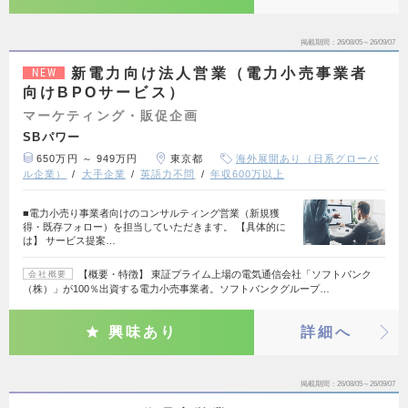
掲載期間
26/08/05～26/09/07
新電力向け法人営業（電力小売事業者
NEW
向けBPOサービス）
マーケティング・販促企画
SBパワー
650万円 ～ 949万円
東京都
海外展開あり（日系グローバ
ル企業）
大手企業
英語力不問
年収600万以上
■電力小売り事業者向けのコンサルティング営業（新規獲
得・既存フォロー）を担当していただきます。 【具体的に
は】 サービス提案…
【概要・特徴】 東証プライム上場の電気通信会社「ソフトバンク
会社概要
（株）」が100％出資する電力小売事業者。ソフトバンクグループ…
興味あり
詳細へ
掲載期間
26/08/05～26/09/07