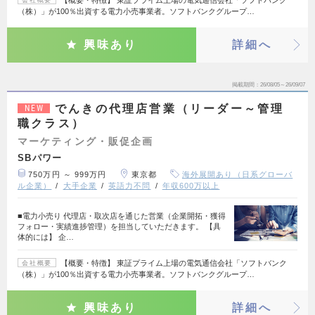
【概要・特徴】 東証プライム上場の電気通信会社「ソフトバンク
会社概要
（株）」が100％出資する電力小売事業者。ソフトバンクグループ…
興味あり
詳細へ
掲載期間
26/08/05～26/09/07
でんきの代理店営業（リーダー～管理
NEW
職クラス）
マーケティング・販促企画
SBパワー
750万円 ～ 999万円
東京都
海外展開あり（日系グローバ
ル企業）
大手企業
英語力不問
年収600万以上
■電力小売り 代理店・取次店を通じた営業（企業開拓・獲得
フォロー・実績進捗管理）を担当していただきます。 【具
体的には】 企…
【概要・特徴】 東証プライム上場の電気通信会社「ソフトバンク
会社概要
（株）」が100％出資する電力小売事業者。ソフトバンクグループ…
興味あり
詳細へ