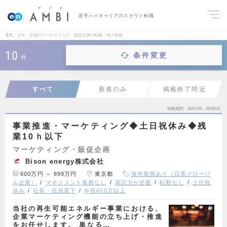
若手ハイキャリアのスカウト転職
電気・ガス・水道のマーケティング・販促企画の転職・求人情報
10
条件変更
件
すべて
新着のみ
掲載終了間近
掲載期間
26/07/28～26/08/10
事業推進・マーケティング◆土日祝休み◆残
業10ｈ以下
マーケティング・販促企画
Bison energy株式会社
600万円 ～ 899万円
東京都
海外展開あり（日系グローバ
ル企業）
マネジメント業務なし
英語力が必要
転勤なし
土日祝
休み
社長・役員直下
年収600万以上
当社の再生可能エネルギー事業における、
企業マーケティング機能の立ち上げ・推進
をお任せします。 単なる…