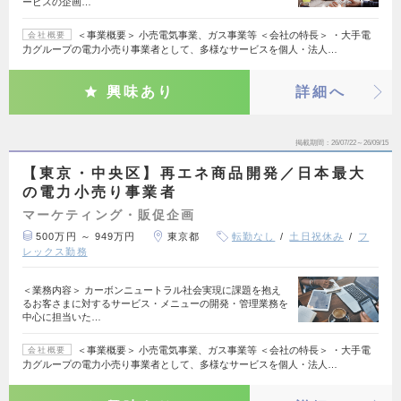
ービスの企画…
＜事業概要＞ 小売電気事業、ガス事業等 ＜会社の特長＞ ・大手電
会社概要
力グループの電力小売り事業者として、多様なサービスを個人・法人…
興味あり
詳細へ
掲載期間
26/07/22～26/09/15
【東京・中央区】再エネ商品開発／日本最大
の電力小売り事業者
マーケティング・販促企画
500万円 ～ 949万円
東京都
転勤なし
土日祝休み
フ
レックス勤務
＜業務内容＞ カーボンニュートラル社会実現に課題を抱え
るお客さまに対するサービス・メニューの開発・管理業務を
中心に担当いた…
＜事業概要＞ 小売電気事業、ガス事業等 ＜会社の特長＞ ・大手電
会社概要
力グループの電力小売り事業者として、多様なサービスを個人・法人…