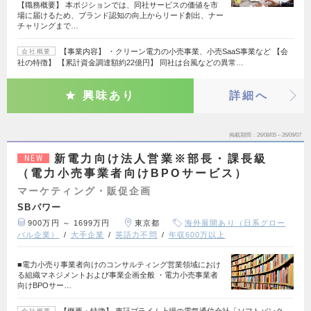
【職務概要】 本ポジションでは、同社サービスの価値を市
場に届けるため、ブランド認知の向上からリード創出、ナー
チャリングまで…
【事業内容】 ・クリーン電力の小売事業、小売SaaS事業など 【会
会社概要
社の特徴】 【累計資金調達額約22億円】 同社は台風などの異常…
興味あり
詳細へ
掲載期間
26/08/05～26/09/07
新電力向け法人営業※部長・課長級
NEW
（電力小売事業者向けBPOサービス）
マーケティング・販促企画
SBパワー
900万円 ～ 1699万円
東京都
海外展開あり（日系グロー
バル企業）
大手企業
英語力不問
年収600万以上
■電力小売り事業者向けのコンサルティング営業領域におけ
る組織マネジメントおよび事業企画全般 ・電力小売事業者
向けBPOサー…