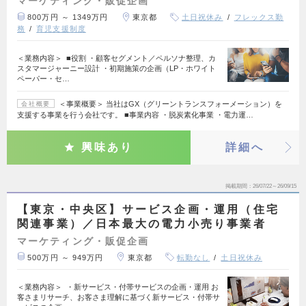
マーケティング・販促企画
800万円 ～ 1349万円
東京都
土日祝休み
フレックス勤
務
育児支援制度
＜業務内容＞ ■役割 ・顧客セグメント／ペルソナ整理、カ
スタマージャーニー設計 ・初期施策の企画（LP・ホワイト
ペーパー・セ…
＜事業概要＞ 当社はGX（グリーントランスフォーメーション）を
会社概要
支援する事業を行う会社です。 ■事業内容 ・脱炭素化事業 ・電力運…
興味あり
詳細へ
掲載期間
26/07/22～26/09/15
【東京・中央区】サービス企画・運用（住宅
関連事業）／日本最大の電力小売り事業者
マーケティング・販促企画
500万円 ～ 949万円
東京都
転勤なし
土日祝休み
＜業務内容＞ ・新サービス・付帯サービスの企画・運用 お
客さまリサーチ、お客さま理解に基づく新サービス・付帯サ