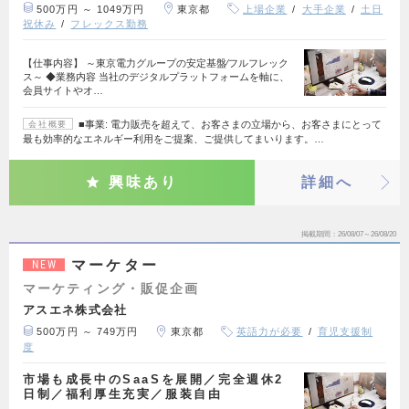
500万円 ～ 1049万円
東京都
上場企業
大手企業
土日
祝休み
フレックス勤務
【仕事内容】 ～東京電力グループの安定基盤∕フルフレック
ス～ ◆業務内容 当社のデジタルプラットフォームを軸に、
会員サイトやオ…
■事業: 電力販売を超えて、お客さまの立場から、お客さまにとって
会社概要
最も効率的なエネルギー利用をご提案、ご提供してまいります。…
興味あり
詳細へ
掲載期間
26/08/07～26/08/20
マーケター
NEW
マーケティング・販促企画
アスエネ株式会社
500万円 ～ 749万円
東京都
英語力が必要
育児支援制
度
市場も成長中のSaaSを展開／完全週休2
日制／福利厚生充実／服装自由