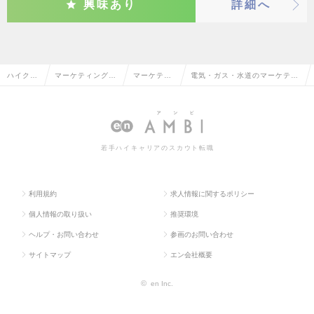
興味あり
詳細へ
ハイクラ
マーケティング・
マーケティ
電気・ガス・水道のマーケティ
ス求人T
販促企画・商品開
ング・販促
ング・販促企画の転職・求人情
OP
発系
企画
報一覧
若手ハイキャリアのスカウト転職
利用規約
求人情報に関するポリシー
個人情報の取り扱い
推奨環境
ヘルプ・お問い合わせ
参画のお問い合わせ
サイトマップ
エン会社概要
©
en Inc.