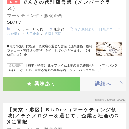
でんきの代理店営業（メンバークラ
NEW
ス）
マーケティング・販促企画
SBパワー
550万円 ～ 849万円
東京都
海外展開あり（日系グローバ
ル企業）
大手企業
英語力不問
■電力小売り 代理店・取次店を通じた営業（企業開拓・獲得
フォロー・実績進捗管理）を担当していただきます。 【具
体的には】 企…
【概要・特徴】 東証プライム上場の電気通信会社「ソフトバンク
会社概要
（株）」が100％出資する電力小売事業者。ソフトバンクグループ…
興味あり
詳細へ
掲載期間
26/07/22～26/09/15
【東京・港区】BizDev（マーケティング領
域)／テクノロジーを通じて、企業と社会のG
Xに貢献