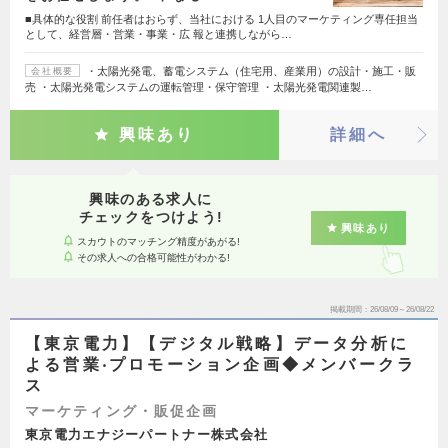
■具体的な役割 前任者はおらず、当社における 1人目のマーケティング専任担当
として、経営層・営業・事業・広 報と連携しながら…
・太陽光発電、蓄電システム（住宅用、産業用）の設計・施工・販
会社概要
売 ・太陽光発電システムの運転管理・保守管理 ・太陽光発電関連製…
興味あり
詳細へ
興味のある求人に
チェックをつけよう!
興味あり
スカウトのマッチング精度があがる!
その求人への合格可能性がわかる!
掲載期間
26/08/09～26/08/22
【東京電力】【デジタル戦略】データ分析に
よる営業‧プロモーション企画◆メンバークラ
ス
マーケティング・販促企画
東京電力エナジーパートナー株式会社