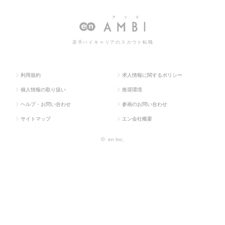
ス求人TO
販促企画・商品開
ング・販促
販促企画の転職・求人情報
P
発系
企画
一覧
若手ハイキャリアのスカウト転職
利用規約
求人情報に関するポリシー
個人情報の取り扱い
推奨環境
ヘルプ・お問い合わせ
参画のお問い合わせ
サイトマップ
エン会社概要
©
en Inc.