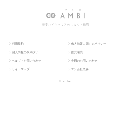
ス求人T
販促企画・商品開
ーケティン
ケティング系の転職・求人情
OP
発系
グ系
報一覧
若手ハイキャリアのスカウト転職
利用規約
求人情報に関するポリシー
個人情報の取り扱い
推奨環境
ヘルプ・お問い合わせ
参画のお問い合わせ
サイトマップ
エン会社概要
©
en Inc.