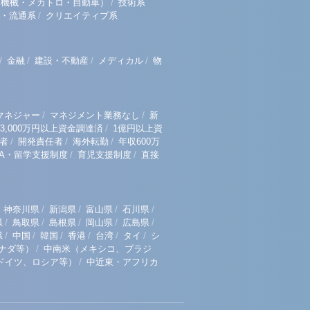
/
（機械・メカトロ・自動車）
技術系
/
・流通系
クリエイティブ系
/
/
/
/
金融
建設・不動産
メディカル
物
/
/
マネジャー
マネジメント業務なし
新
/
3,000万円以上資金調達済
1億円以上資
/
/
/
者
開発責任者
海外転勤
年収600万
/
/
BA・留学支援制度
育児支援制度
直接
/
/
/
/
神奈川県
新潟県
富山県
石川県
/
/
/
/
/
県
鳥取県
島根県
岡山県
広島県
/
/
/
/
/
/
県
中国
韓国
香港
台湾
タイ
シ
/
ナダ等）
中南米（メキシコ、ブラジ
/
ドイツ、ロシア等）
中近東・アフリカ