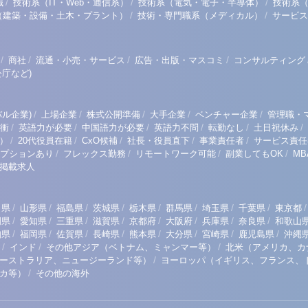
/
/
/
職
技術系（IT・Web・通信系）
技術系（電気・電子・半導体）
技術系
/
/
（建築・設備・土木・プラント）
技術・専門職系（メディカル）
サービス
/
/
/
/
商社
流通・小売・サービス
広告・出版・マスコミ
コンサルティング
庁など)
/
/
/
/
/
ル企業)
上場企業
株式公開準備
大手企業
ベンチャー企業
管理職・
/
/
/
/
/
/
衝
英語力が必要
中国語力が必要
英語力不問
転勤なし
土日祝休み
/
/
/
/
/
）
20代役員在籍
CxO候補
社長・役員直下
事業責任者
サービス責任
/
/
/
/
プションあり
フレックス勤務
リモートワーク可能
副業してもOK
M
掲載求人
/
/
/
/
/
/
/
/
/
田県
山形県
福島県
茨城県
栃木県
群馬県
埼玉県
千葉県
東京都
/
/
/
/
/
/
/
/
岡県
愛知県
三重県
滋賀県
京都府
大阪府
兵庫県
奈良県
和歌山
/
/
/
/
/
/
/
/
知県
福岡県
佐賀県
長崎県
熊本県
大分県
宮崎県
鹿児島県
沖縄
/
/
/
インド
その他アジア（ベトナム、ミャンマー等）
北米（アメリカ、カ
/
ーストラリア、ニュージーランド等）
ヨーロッパ（イギリス、フランス、
/
リカ等）
その他の海外