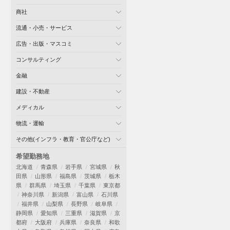
商社
流通・小売・サービス
広告・出版・マスコミ
コンサルティング
金融
建設・不動産
メディカル
物流・運輸
その他(インフラ・教育・官公庁など)
希望勤務地
北海道
青森県
岩手県
宮城県
秋
田県
山形県
福島県
茨城県
栃木
県
群馬県
埼玉県
千葉県
東京都
神奈川県
新潟県
富山県
石川県
福井県
山梨県
長野県
岐阜県
静岡県
愛知県
三重県
滋賀県
京
都府
大阪府
兵庫県
奈良県
和歌