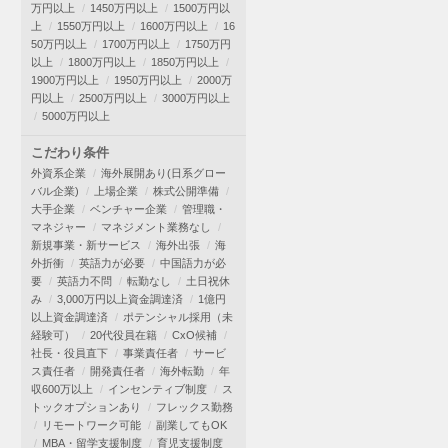
万円以上
1450万円以上
1500万円以
上
1550万円以上
1600万円以上
16
50万円以上
1700万円以上
1750万円
以上
1800万円以上
1850万円以上
1900万円以上
1950万円以上
2000万
円以上
2500万円以上
3000万円以上
5000万円以上
こだわり条件
外資系企業
海外展開あり(日系グロー
バル企業)
上場企業
株式公開準備
大手企業
ベンチャー企業
管理職・
マネジャー
マネジメント業務なし
新規事業・新サービス
海外出張
海
外折衝
英語力が必要
中国語力が必
要
英語力不問
転勤なし
土日祝休
み
3,000万円以上資金調達済
1億円
以上資金調達済
ポテンシャル採用（未
経験可）
20代役員在籍
CxO候補
社長・役員直下
事業責任者
サービ
ス責任者
開発責任者
海外転勤
年
収600万以上
インセンティブ制度
ス
トックオプションあり
フレックス勤務
リモートワーク可能
副業してもOK
MBA・留学支援制度
育児支援制度