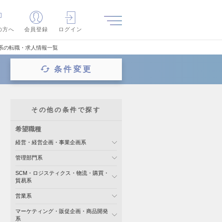
の方へ
会員登録
ログイン
グ系の転職・求人情報一覧
条件変更
その他の条件で探す
希望職種
経営・経営企画・事業企画系
管理部門系
SCM・ロジスティクス・物流・購買・
貿易系
営業系
マーケティング・販促企画・商品開発
系