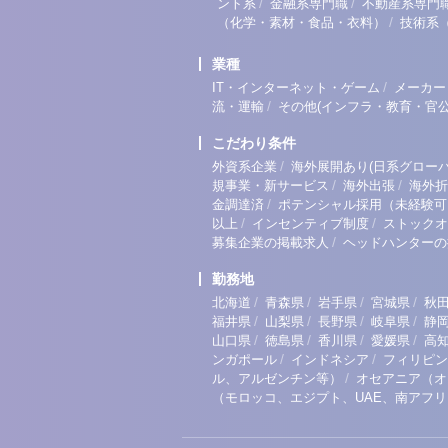
/
/
ント系
金融系専門職
不動産系専門
/
（化学・素材・食品・衣料）
技術系
業種
/
IT・インターネット・ゲーム
メーカー
/
流・運輸
その他(インフラ・教育・官公
こだわり条件
/
外資系企業
海外展開あり(日系グローバ
/
/
規事業・新サービス
海外出張
海外折
/
金調達済
ポテンシャル採用（未経験可
/
/
以上
インセンティブ制度
ストックオ
/
募集企業の掲載求人
ヘッドハンターの
勤務地
/
/
/
/
北海道
青森県
岩手県
宮城県
秋
/
/
/
/
福井県
山梨県
長野県
岐阜県
静
/
/
/
/
山口県
徳島県
香川県
愛媛県
高
/
/
ンガポール
インドネシア
フィリピン
/
ル、アルゼンチン等）
オセアニア（オ
（モロッコ、エジプト、UAE、南アフ