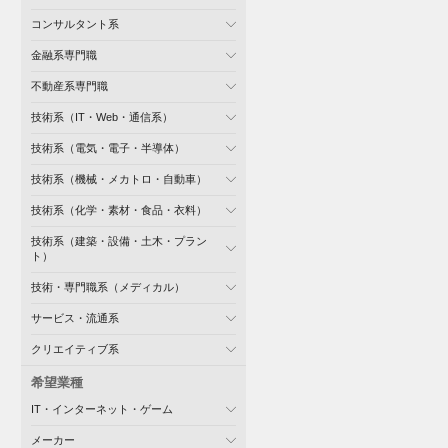
コンサルタント系
金融系専門職
不動産系専門職
技術系（IT・Web・通信系）
技術系（電気・電子・半導体）
技術系（機械・メカトロ・自動車）
技術系（化学・素材・食品・衣料）
技術系（建築・設備・土木・プラン
ト）
技術・専門職系（メディカル）
サービス・流通系
クリエイティブ系
希望業種
IT・インターネット・ゲーム
メーカー