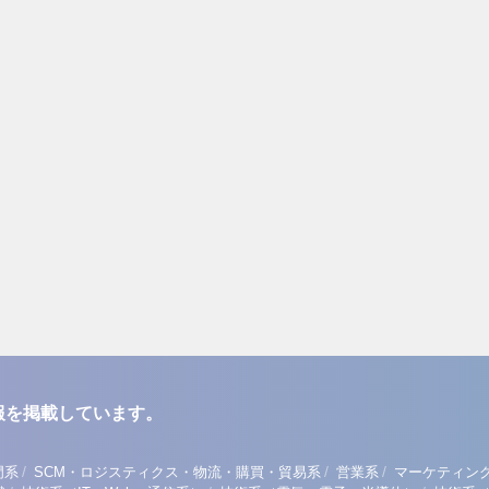
報を掲載しています。
/
/
/
門系
SCM・ロジスティクス・物流・購買・貿易系
営業系
マーケティン