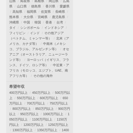
山県
鳥取県
島根県
岡山県
広島
県
山口県
徳島県
香川県
愛媛県
高知県
福岡県
佐賀県
長崎県
熊本県
大分県
宮崎県
鹿児島県
沖縄県
中国
韓国
香港
台湾
タイ
シンガポール
インドネシア
フィリピン
インド
その他アジア
（ベトナム、ミャンマー等）
北米（ア
メリカ、カナダ等）
中南米（メキシ
コ、ブラジル、アルゼンチン等）
オセ
アニア（オーストラリア、ニュージーラ
ンド等）
ヨーロッパ（イギリス、フラ
ンス、ドイツ、ロシア等）
中近東・ア
フリカ（モロッコ、エジプト、UAE、南
アフリカ等）
その他の海外
希望年収
400万円以上
450万円以上
500万円以
上
550万円以上
600万円以上
650
万円以上
700万円以上
750万円以上
800万円以上
850万円以上
900万円
以上
950万円以上
1000万円以上
1
050万円以上
1100万円以上
1150万
円以上
1200万円以上
1250万円以上
1300万円以上
1350万円以上
1400