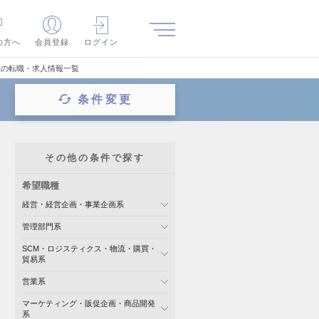
の方へ
会員登録
ログイン
系の転職・求人情報一覧
条件変更
その他の条件で探す
希望職種
経営・経営企画・事業企画系
管理部門系
SCM・ロジスティクス・物流・購買・
貿易系
営業系
マーケティング・販促企画・商品開発
系