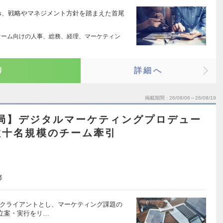
alues、戦略やマネジメント方針を踏まえた首尾
ァーム向けの人事、総務、経理、マーケティン
り
詳細へ
掲載期間
26/08/06～26/08/19
設局】デジタルマーケティングプロデュー
数十名規模のチーム牽引
都
ンクライアントとし、マーケティング課題の
立案・実行をリ…