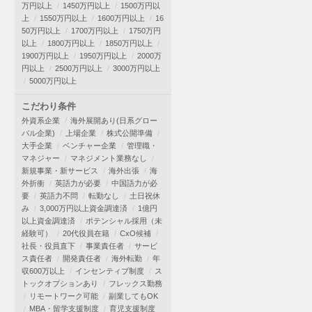
万円以上
1450万円以上
1500万円以
上
1550万円以上
1600万円以上
16
50万円以上
1700万円以上
1750万円
以上
1800万円以上
1850万円以上
1900万円以上
1950万円以上
2000万
円以上
2500万円以上
3000万円以上
5000万円以上
こだわり条件
外資系企業
海外展開あり(日系グロー
バル企業)
上場企業
株式公開準備
大手企業
ベンチャー企業
管理職・
マネジャー
マネジメント業務なし
新規事業・新サービス
海外出張
海
外折衝
英語力が必要
中国語力が必
要
英語力不問
転勤なし
土日祝休
み
3,000万円以上資金調達済
1億円
以上資金調達済
ポテンシャル採用（未
経験可）
20代役員在籍
CxO候補
社長・役員直下
事業責任者
サービ
ス責任者
開発責任者
海外転勤
年
収600万以上
インセンティブ制度
ス
トックオプションあり
フレックス勤務
リモートワーク可能
副業してもOK
MBA・留学支援制度
育児支援制度