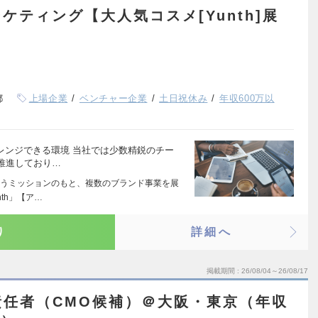
ケティング【大人気コスメ[Yunth]展
都
上場企業
ベンチャー企業
土日祝休み
年収600万以
レンジできる環境 当社では少数精鋭のチー
推進しており…
うミッションのもと、複数のブランド事業を展
th」【ア…
り
詳細へ
掲載期間
26/08/04～26/08/17
責任者（CMO候補）＠大阪・東京（年収