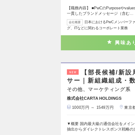
【職務内容】 ■PwCのPurposeやv
一貫したブランドメッセージ（含む…
日本におけるPwCメンバーフ
会社概要
グ、ITなどに関わるコーポレート業務
興味あ
【部長候補/新
NEW
サー｜新組織組成・
その他、マーケティング系
株式会社CARTA HOLDINGS
1000万円 ～ 1549万円
東京
▼概要 国内最大級の通信会社をメイ
抽出からダイレクトレスポンス戦略の