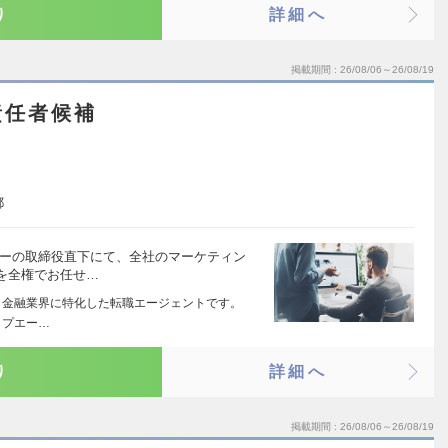
り
詳細へ
掲載期間
26/08/06～26/08/19
責任者候補
都
ナーの取締役直下にて、全社のマーケティン
を全権でお任せ…
ング・金融業界に特化した転職エージェントです。
ップエー…
り
詳細へ
掲載期間
26/08/06～26/08/19