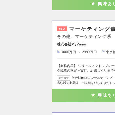
興味あ
マーケティング
NEW
その他、マーケティング系
株式会社MyVision
1000万円 ～ 2999万円
東京
【業務内容】 シリアルアントレプレ
グ戦略の立案～実行、組織づくりまで
MyVisionはコンサルティ
会社概要
当領域で業界随一の実績を残してきたト
興味あ