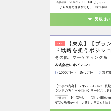
VOYAGE GROUPとサイバ
会社概要
1日より純粋持株会社である「株式会社…
興味あ
【東京】【ブラ
NEW
ド戦略を担うポジシ
その他、マーケティング系
株式会社レオパレス21
1000万円 ～ 1549万円
東京
【仕事の内容】 レオパレス21の中長
ランドの考え方を商品やサービスに具体
【企業理念】 「新しい価値の
会社概要
斬新な発想から次々と新しい事業を創出