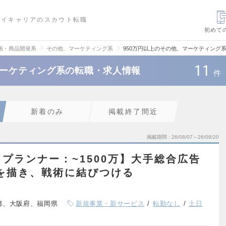
ハイキャリアのスカウト転職
初めて
画・商品開発系
その他、マーケティング系
950万円以上のその他、マーケティング
11
マーケティング系の転職・求人情報
件
新着のみ
掲載終了間近
掲載期間
26/08/07～26/08/20
プランナー：~1500万】大手総合広告
を描き、戦術に結びつける
都、大阪府、福岡県
新規事業・新サービス
転勤なし
土日