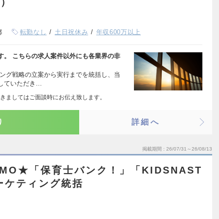
円）
都
転勤なし
土日祝休み
年収600万以上
す。 こちらの求人案件以外にも各業界の非
ィング戦略の立案から実行までを統括し、当
していただき…
きましてはご面談時にお伝え致します。
り
詳細へ
掲載期間
26/07/31～26/08/13
MO★「保育士バンク！」「KIDSNAST
マーケティング統括