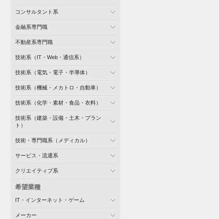
コンサルタント系
金融系専門職
不動産系専門職
技術系（IT・Web・通信系）
技術系（電気・電子・半導体）
技術系（機械・メカトロ・自動車）
技術系（化学・素材・食品・衣料）
技術系（建築・設備・土木・プラン
ト）
技術・専門職系（メディカル）
サービス・流通系
クリエイティブ系
希望業種
IT・インターネット・ゲーム
メーカー