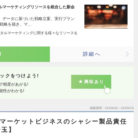
ルマーケティングリソースを統合した新会
、データに基づいた戦略立案、実行プラン
る戦略を描き、マ…
タルマーケティングに関する様々なリソースを
り
詳細へ
ックをつけよう!
興味あり
グ精度があがる!
能性がわかる!
掲載期間
26/08/06～26/08/19
ターマーケットビジネスのシャシー製品責任
埼玉】