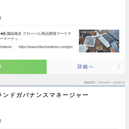
都
 ■配属組織名 グローバル商品開発マーケテ
ターマーケッ…
https://www.hitachiastemo.com/jp/c
り
詳細へ
掲載期間
26/08/06～26/08/19
】ブランドガバナンスマネージャー
都