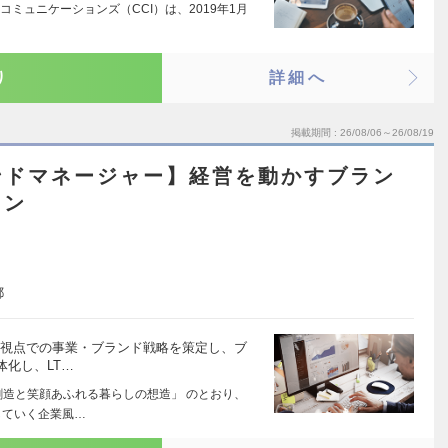
ー・コミュニケーションズ（CCI）は、2019年1月
り
詳細へ
掲載期間
26/08/06～26/08/19
ンドマネージャー】経営を動かすブラン
ョン
都
期視点での事業・ブランド戦略を策定し、ブ
化し、LT…
創造と笑顔あふれる暮らしの想造」 のとおり、
していく企業風…