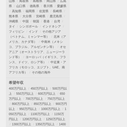
山県
鳥取県
島根県
岡山県
広島
県
山口県
徳島県
香川県
愛媛県
高知県
福岡県
佐賀県
長崎県
熊本県
大分県
宮崎県
鹿児島県
沖縄県
中国
韓国
香港
台湾
タイ
シンガポール
インドネシア
フィリピン
インド
その他アジア
（ベトナム、ミャンマー等）
北米（ア
メリカ、カナダ等）
中南米（メキシ
コ、ブラジル、アルゼンチン等）
オセ
アニア（オーストラリア、ニュージーラ
ンド等）
ヨーロッパ（イギリス、フラ
ンス、ドイツ、ロシア等）
中近東・ア
フリカ（モロッコ、エジプト、UAE、南
アフリカ等）
その他の海外
希望年収
400万円以上
450万円以上
500万円以
上
550万円以上
600万円以上
650
万円以上
700万円以上
750万円以上
800万円以上
850万円以上
900万円
以上
950万円以上
1000万円以上
1
050万円以上
1100万円以上
1150万
円以上
1200万円以上
1250万円以上
1300万円以上
1350万円以上
1400