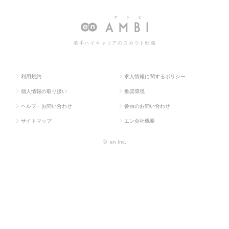
ス求人TO
販促企画・商品開
ーケティン
ィング系の転職・求人情報
P
発系
グ系
一覧
若手ハイキャリアのスカウト転職
利用規約
求人情報に関するポリシー
個人情報の取り扱い
推奨環境
ヘルプ・お問い合わせ
参画のお問い合わせ
サイトマップ
エン会社概要
©
en Inc.