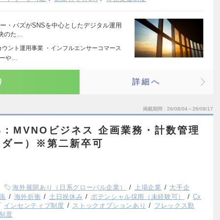
バー・バズがSNSを中心としたデジタル運用
決のた…
アカウント運用事業 ・インフルエンサーコマース
サーや…
り
詳細へ
掲載期間
26/08/04～26/08/17
：MVNOビジネス 企画業務・計数管理
ーダー）※第二新卒可
海外展開あり（日系グローバル企業）
上場企業
大手企
張
海外折衝
土日祝休み
ポテンシャル採用（未経験可）
Cx
インセンティブ制度
ストックオプションあり
フレックス勤
制度