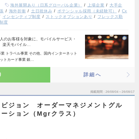
海外展開あり（日系グローバル企業）
上場企業
大手企
張
海外折衝
土日祝休み
ポテンシャル採用（未経験可）
Cx
インセンティブ制度
ストックオプションあり
フレックス勤
制度
法人のお客様を対象に、モバイルサービス・
。楽天モバイル…
事業 トラベル事業 その他、国内インターネット
ジットカード事業 銀…
り
詳細へ
掲載期間
26/08/04～26/08/17
ィビジョン オーダーマネジメントグル
ーション（Mgrクラス）