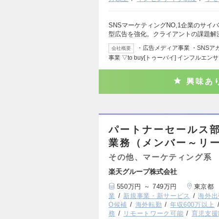
SNSマーケティングNO,1企業のサイ
型広告を強化。クライアントの課題解
・広告メディア事業 ・SNS
会社概要
事業 ▽to buy[トゥーバイ] インフルエン
興味あ
パートナーセールス部
業務（メンバー～リ
その他、マーケティング系
楽天グループ株式会社
550万円 ～ 749万円
東京都
業
新規事業・新サービス
海外出
O候補
海外転勤
年収600万以上
務
リモートワーク可能
育児支援