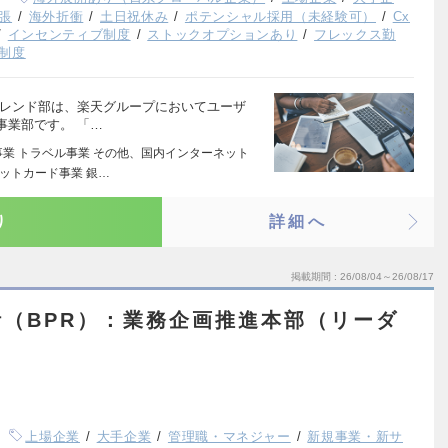
張
海外折衝
土日祝休み
ポテンシャル採用（未経験可）
Cx
インセンティブ制度
ストックオプションあり
フレックス勤
制度
トレンド部は、楽天グループにおいてユーザ
事業部です。 「…
事業 トラベル事業 その他、国内インターネット
ジットカード事業 銀…
り
詳細へ
掲載期間
26/08/04～26/08/17
（BPR）：業務企画推進本部（リーダ
上場企業
大手企業
管理職・マネジャー
新規事業・新サ