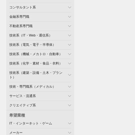
コンサルタント系
金融系専門職
不動産系専門職
技術系（IT・Web・通信系）
技術系（電気・電子・半導体）
技術系（機械・メカトロ・自動車）
技術系（化学・素材・食品・衣料）
技術系（建築・設備・土木・プラン
ト）
技術・専門職系（メディカル）
サービス・流通系
クリエイティブ系
希望業種
IT・インターネット・ゲーム
メーカー