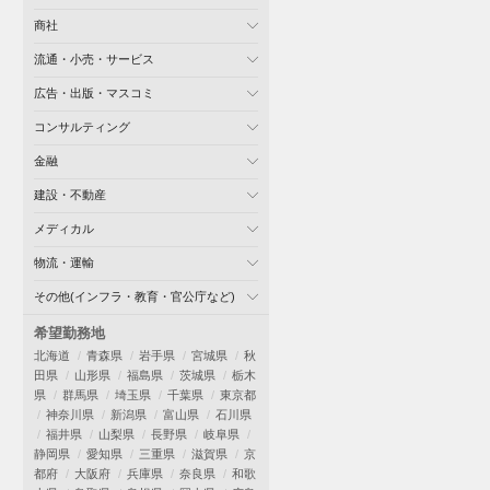
商社
流通・小売・サービス
広告・出版・マスコミ
コンサルティング
金融
建設・不動産
メディカル
物流・運輸
その他(インフラ・教育・官公庁など)
希望勤務地
北海道
青森県
岩手県
宮城県
秋
田県
山形県
福島県
茨城県
栃木
県
群馬県
埼玉県
千葉県
東京都
神奈川県
新潟県
富山県
石川県
福井県
山梨県
長野県
岐阜県
静岡県
愛知県
三重県
滋賀県
京
都府
大阪府
兵庫県
奈良県
和歌