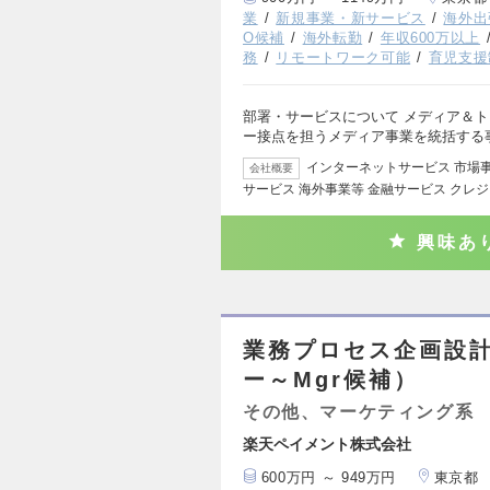
業
新規事業・新サービス
海外出
O候補
海外転勤
年収600万以上
務
リモートワーク可能
育児支援
部署・サービスについて メディア＆
ー接点を担うメディア事業を統括する
インターネットサービス 市場
会社概要
サービス 海外事業等 金融サービス クレ
興味あ
業務プロセス企画設計
ー～Mgr候補）
その他、マーケティング系
楽天ペイメント株式会社
600万円 ～ 949万円
東京都