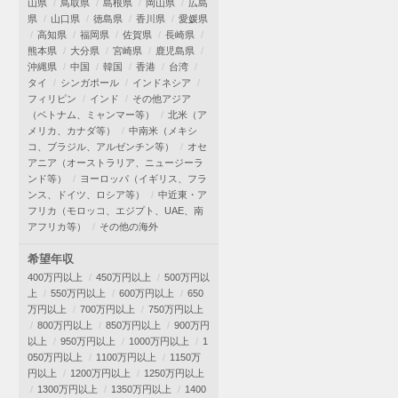
山県
鳥取県
島根県
岡山県
広島
県
山口県
徳島県
香川県
愛媛県
高知県
福岡県
佐賀県
長崎県
熊本県
大分県
宮崎県
鹿児島県
沖縄県
中国
韓国
香港
台湾
タイ
シンガポール
インドネシア
フィリピン
インド
その他アジア
（ベトナム、ミャンマー等）
北米（ア
メリカ、カナダ等）
中南米（メキシ
コ、ブラジル、アルゼンチン等）
オセ
アニア（オーストラリア、ニュージーラ
ンド等）
ヨーロッパ（イギリス、フラ
ンス、ドイツ、ロシア等）
中近東・ア
フリカ（モロッコ、エジプト、UAE、南
アフリカ等）
その他の海外
希望年収
400万円以上
450万円以上
500万円以
上
550万円以上
600万円以上
650
万円以上
700万円以上
750万円以上
800万円以上
850万円以上
900万円
以上
950万円以上
1000万円以上
1
050万円以上
1100万円以上
1150万
円以上
1200万円以上
1250万円以上
1300万円以上
1350万円以上
1400