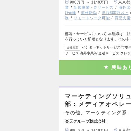
900万円 ～ 1149万円
東京都
業
新規事業・新サービス
海外出
O候補
海外転勤
年収600万以上
務
リモートワーク可能
育児支援
部署・サービスについて 本組織は、
を行っていく部署となります。その中
インターネットサービス 市場
会社概要
サービス 海外事業等 金融サービス クレ
興味あ
マーケティングソリ
部：メディアオペレー
その他、マーケティング系
楽天グループ株式会社
900万円 ～ 1149万円
東京都