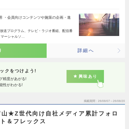
用 ・会員向けコンテンツや施策の企画・進
放送プログラム、テレビ・ラジオ番組、配信番
コマーシャルソ…
り
詳細へ
ックをつけよう!
興味あり
グ精度があがる!
能性がわかる!
掲載期間
26/08/07～26/08/20
官山★Z世代向け自社メディア累計フォロ
ート＆フレックス