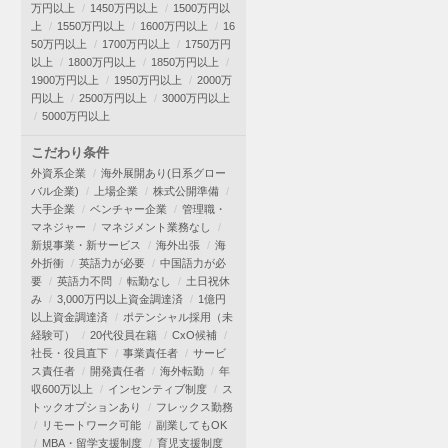
万円以上
1450万円以上
1500万円以
上
1550万円以上
1600万円以上
16
50万円以上
1700万円以上
1750万円
以上
1800万円以上
1850万円以上
1900万円以上
1950万円以上
2000万
円以上
2500万円以上
3000万円以上
5000万円以上
こだわり条件
外資系企業
海外展開あり(日系グロー
バル企業)
上場企業
株式公開準備
大手企業
ベンチャー企業
管理職・
マネジャー
マネジメント業務なし
新規事業・新サービス
海外出張
海
外折衝
英語力が必要
中国語力が必
要
英語力不問
転勤なし
土日祝休
み
3,000万円以上資金調達済
1億円
以上資金調達済
ポテンシャル採用（未
経験可）
20代役員在籍
CxO候補
社長・役員直下
事業責任者
サービ
ス責任者
開発責任者
海外転勤
年
収600万以上
インセンティブ制度
ス
トックオプションあり
フレックス勤務
リモートワーク可能
副業してもOK
MBA・留学支援制度
育児支援制度