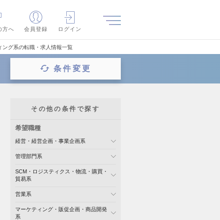
の方へ
会員登録
ログイン
ィング系の転職・求人情報一覧
条件変更
その他の条件で探す
希望職種
経営・経営企画・事業企画系
管理部門系
SCM・ロジスティクス・物流・購買・
貿易系
営業系
マーケティング・販促企画・商品開発
系