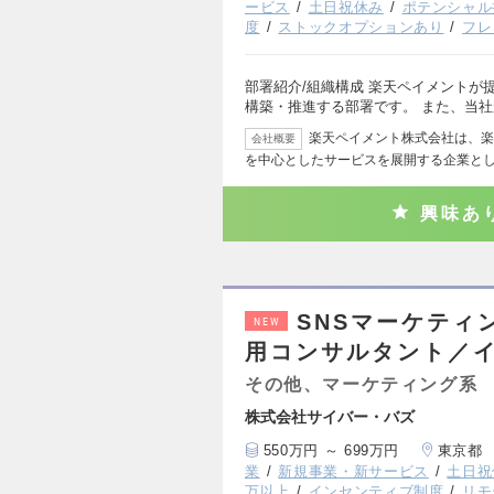
ービス
土日祝休み
ポテンシャル
度
ストックオプションあり
フレ
部署紹介/組織構成 楽天ペイメントが
構築・推進する部署です。 また、当
楽天ペイメント株式会社は、楽
会社概要
を中心としたサービスを展開する企業として
興味あ
SNSマーケティ
NEW
用コンサルタント／
その他、マーケティング系
株式会社サイバー・バズ
550万円 ～ 699万円
東京都
業
新規事業・新サービス
土日祝
万以上
インセンティブ制度
リモ