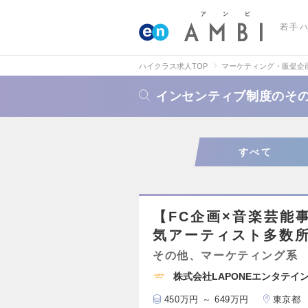
若手
ハイクラス求人TOP
マーケティング・販促企
インセンティブ制度のそ
すべて
【FC企画×音楽芸能
気アーティスト多数
その他、マーケティング系
株式会社LAPONEエンタテイ
450万円 ～ 649万円
東京都