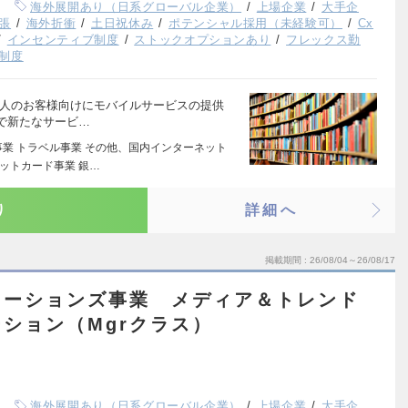
海外展開あり（日系グローバル企業）
上場企業
大手企
張
海外折衝
土日祝休み
ポテンシャル採用（未経験可）
Cx
インセンティブ制度
ストックオプションあり
フレックス勤
制度
法人のお客様向けにモバイルサービスの提供
で新たなサービ…
事業 トラベル事業 その他、国内インターネット
ジットカード事業 銀…
り
詳細へ
掲載期間
26/08/04～26/08/17
ューションズ事業 メディア＆トレンド
ション（Mgrクラス）
海外展開あり（日系グローバル企業）
上場企業
大手企