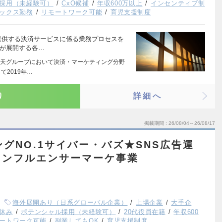
採用（未経験可）
CxO候補
年収600万以上
インセンティブ制
ックス勤務
リモートワーク可能
育児支援制度
提供する決済サービスに係る業務プロセスを
社が展開する各…
天グループにおいて決済・マーケティング分野
2019年…
り
詳細へ
掲載期間
26/08/04～26/08/17
ングNO.1サイバー・バズ★SNS広告運
インフルエンサーマーケ事業
海外展開あり（日系グローバル企業）
上場企業
大手企
休み
ポテンシャル採用（未経験可）
20代役員在籍
年収600
ートワーク可能
副業してもOK
育児支援制度