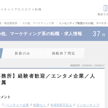
ハイキャリアのスカウト転職
初めて
画・商品開発系
その他、マーケティング系
インセンティブ制度のその他、マーケテ
37
の他、マーケティング系の転職・求人情報
件
新着のみ
掲載終了間近
掲載期間
26/08/04～26/08/17
事務所】経験者歓迎／エンタメ企業／人
所属
ンメント
ベンチャー企業
転勤なし
年収600万以上
インセンティブ