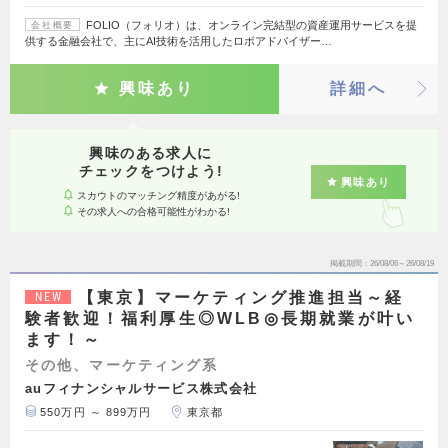
FOLIO（フォリオ）は、オンライン完結型の資産運用サービスを提
会社概要
供する金融会社で、主にAI技術を活用したロボアドバイザー…
興味あり
詳細へ
興味のある求人に
チェックをつけよう!
興味あり
スカウトのマッチング精度があがる!
その求人への合格可能性がわかる!
掲載期間
26/08/06～26/08/19
【東京】マーケティング推進担当～経
NEW
験者歓迎！福利厚生◎WLB◎長期就業が叶い
ます！～
その他、マーケティング系
auフィナンシャルサービス株式会社
550万円 ～ 899万円
東京都