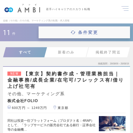
若手ハイキャリアのスカウト転職
金融（その他）のその他、マーケティング系の転職・求人情報
11
条件変更
件
すべて
新着のみ
掲載終了間近
掲載期間
26/08/06～26/08/19
【東京】契約書作成・管理業務担当｜
NEW
金融事務/成長企業/在宅可/フレックス有/借り
上げ社宅有
その他、マーケティング系
株式会社FOLIO
600万円 ～ 1249万円
東京都
同社は投資一任プラットフォーム（プロダクト名：4RAP）
として、「ラップサービスの販売会社である銀行・証券会社
等の金融機…