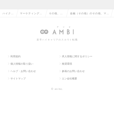
ハイクラ
マーケティング・
その他、マ
金融（その他）のその他、マー
ス求人T
販促企画・商品開
ーケティン
ケティング系の転職・求人情報
OP
発系
グ系
一覧
若手ハイキャリアのスカウト転職
利用規約
求人情報に関するポリシー
個人情報の取り扱い
推奨環境
ヘルプ・お問い合わせ
参画のお問い合わせ
サイトマップ
エン会社概要
©
en Inc.