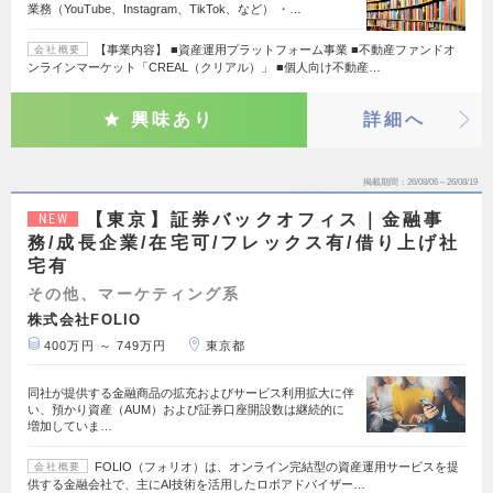
業務（YouTube、Instagram、TikTok、など） ・…
【事業内容】 ■資産運用プラットフォーム事業 ■不動産ファンドオ
会社概要
ンラインマーケット「CREAL（クリアル）」 ■個人向け不動産…
興味あり
詳細へ
掲載期間
26/08/06～26/08/19
【東京】証券バックオフィス｜金融事
NEW
務/成長企業/在宅可/フレックス有/借り上げ社
宅有
その他、マーケティング系
株式会社FOLIO
400万円 ～ 749万円
東京都
同社が提供する金融商品の拡充およびサービス利用拡大に伴
い、預かり資産（AUM）および証券口座開設数は継続的に
増加していま…
FOLIO（フォリオ）は、オンライン完結型の資産運用サービスを提
会社概要
供する金融会社で、主にAI技術を活用したロボアドバイザー…