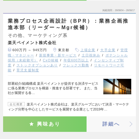
掲載期間
26/08/04～26/08/17
業務プロセス企画設計（BPR）：業務企画推
進本部（リーダー～Mgr候補）
その他、マーケティング系
楽天ペイメント株式会社
600万円 ～ 949万円
東京都
上場企業
大手企業
管理
職・マネジャー
新規事業・新サービス
土日祝休み
ポテンシャル
採用（未経験可）
CxO候補
年収600万以上
インセンティブ制
度
ストックオプションあり
フレックス勤務
リモートワーク可
能
育児支援制度
部署紹介/組織構成 楽天ペイメントが提供する決済サービス
に係る業務プロセスを構築・推進する部署です。 また、当
社が展開する各…
楽天ペイメント株式会社は、楽天グループにおいて決済・マーケテ
会社概要
ィング分野を中心としたサービスを展開する企業として2019年…
興味あり
詳細へ