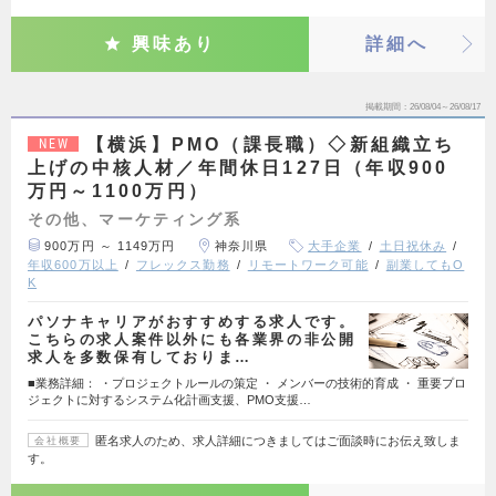
興味あり
詳細へ
掲載期間
26/08/04～26/08/17
【横浜】PMO（課長職）◇新組織立ち
NEW
上げの中核人材／年間休日127日（年収900
万円～1100万円）
その他、マーケティング系
900万円 ～ 1149万円
神奈川県
大手企業
土日祝休み
年収600万以上
フレックス勤務
リモートワーク可能
副業してもO
K
パソナキャリアがおすすめする求人です。
こちらの求人案件以外にも各業界の非公開
求人を多数保有しておりま…
■業務詳細： ・プロジェクトルールの策定 ・ メンバーの技術的育成 ・ 重要プロ
ジェクトに対するシステム化計画支援、PMO支援…
匿名求人のため、求人詳細につきましてはご面談時にお伝え致しま
会社概要
す。