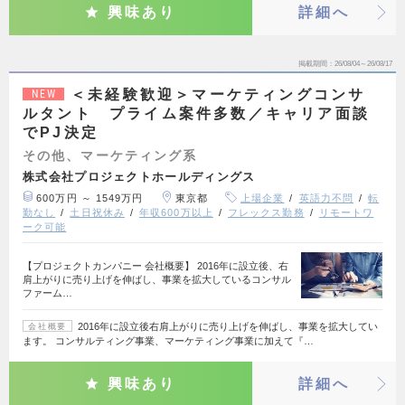
興味あり
詳細へ
掲載期間
26/08/04～26/08/17
＜未経験歓迎＞マーケティングコンサ
NEW
ルタント プライム案件多数／キャリア面談
でPJ決定
その他、マーケティング系
株式会社プロジェクトホールディングス
600万円 ～ 1549万円
東京都
上場企業
英語力不問
転
勤なし
土日祝休み
年収600万以上
フレックス勤務
リモートワ
ーク可能
【プロジェクトカンパニー 会社概要】 2016年に設立後、右
肩上がりに売り上げを伸ばし、事業を拡大しているコンサル
ファーム…
2016年に設立後右肩上がりに売り上げを伸ばし、事業を拡大してい
会社概要
ます。 コンサルティング事業、マーケティング事業に加えて『…
興味あり
詳細へ