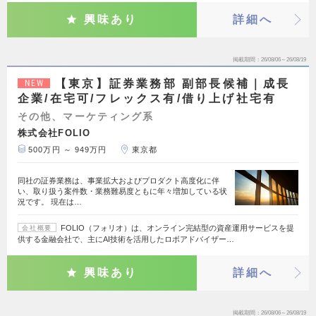
興味あり
詳細へ
掲載期間
26/08/06～26/08/19
【東京】証券業務部 副部長候補｜成長
NEW
企業/在宅可/フレックス有/借り上げ社宅有
その他、マーケティング系
株式会社FOLIO
500万円 ～ 949万円
東京都
同社の証券業務は、事業拡大およびプロダクト高度化に伴
い、取り扱う案件数・業務難易度ともに年々増加している状
況です。 現在は…
FOLIO（フォリオ）は、オンライン完結型の資産運用サービスを提
会社概要
供する金融会社で、主にAI技術を活用したロボアドバイザー…
興味あり
詳細へ
掲載期間
26/08/06～26/08/19