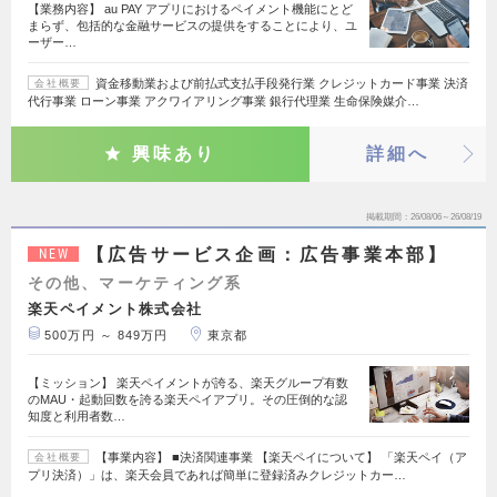
【業務内容】 au PAY アプリにおけるペイメント機能にとど
まらず、包括的な金融サービスの提供をすることにより、ユ
ーザー…
資金移動業および前払式支払手段発行業 クレジットカード事業 決済
会社概要
代行事業 ローン事業 アクワイアリング事業 銀行代理業 生命保険媒介…
興味あり
詳細へ
掲載期間
26/08/06～26/08/19
【広告サービス企画：広告事業本部】
NEW
その他、マーケティング系
楽天ペイメント株式会社
500万円 ～ 849万円
東京都
【ミッション】 楽天ペイメントが誇る、楽天グループ有数
のMAU・起動回数を誇る楽天ペイアプリ。その圧倒的な認
知度と利用者数…
【事業内容】 ■決済関連事業 【楽天ペイについて】 「楽天ペイ（ア
会社概要
プリ決済）」は、楽天会員であれば簡単に登録済みクレジットカー…