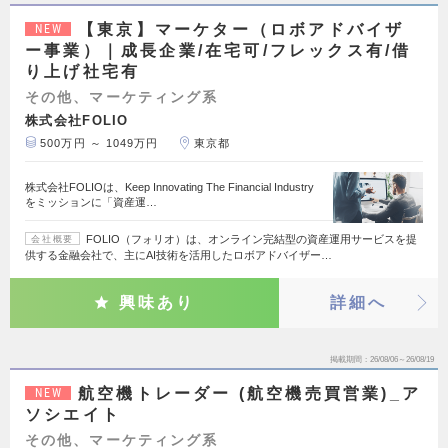
【東京】マーケター（ロボアドバイザ
NEW
ー事業）｜成長企業/在宅可/フレックス有/借
り上げ社宅有
その他、マーケティング系
株式会社FOLIO
500万円 ～ 1049万円
東京都
株式会社FOLIOは、Keep Innovating The Financial Industry
をミッションに「資産運…
FOLIO（フォリオ）は、オンライン完結型の資産運用サービスを提
会社概要
供する金融会社で、主にAI技術を活用したロボアドバイザー…
興味あり
詳細へ
掲載期間
26/08/06～26/08/19
航空機トレーダー (航空機売買営業)_ア
NEW
ソシエイト
その他、マーケティング系