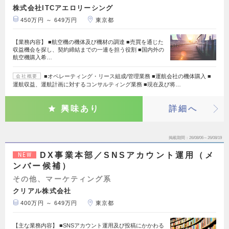
株式会社ITCアエロリーシング
450万円 ～ 649万円
東京都
【業務内容】 ■航空機の機体及び機材の調達 ■売買を通じた
収益機会を探し、契約締結までの一連を担う役割 ■国内外の
航空機購入希…
■オペレーティング・リース組成/管理業務 ■運航会社の機体購入 ■
会社概要
運航収益、運航計画に対するコンサルティング業務 ■現在及び将…
興味あり
詳細へ
掲載期間
26/08/06～26/08/19
DX事業本部／SNSアカウント運用（メ
NEW
ンバー候補）
その他、マーケティング系
クリアル株式会社
400万円 ～ 649万円
東京都
【主な業務内容】 ■SNSアカウント運用及び投稿にかかわる