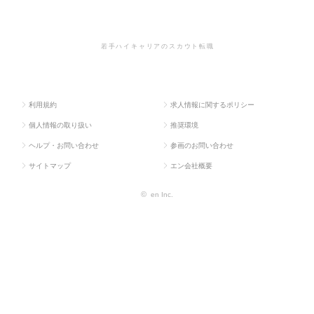
ラス求
グ・販促企画・
ーケティン
のその他、マーケティング系の転
人TOP
商品開発系
グ系
職・求人情報一覧
若手ハイキャリアのスカウト転職
利用規約
求人情報に関するポリシー
個人情報の取り扱い
推奨環境
ヘルプ・お問い合わせ
参画のお問い合わせ
サイトマップ
エン会社概要
©
en Inc.