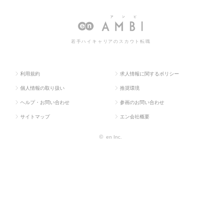
ス求人TO
販促企画・商品開
ーケティン
ィング系の転職・求人情報
P
発系
グ系
一覧
若手ハイキャリアのスカウト転職
利用規約
求人情報に関するポリシー
個人情報の取り扱い
推奨環境
ヘルプ・お問い合わせ
参画のお問い合わせ
サイトマップ
エン会社概要
©
en Inc.