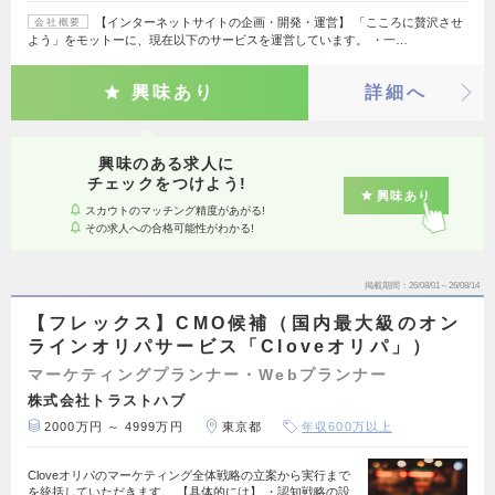
【インターネットサイトの企画・開発・運営】 「こころに贅沢させ
会社概要
よう」をモットーに、現在以下のサービスを運営しています。 ・一…
興味あり
詳細へ
興味のある求人に
チェックをつけよう!
興味あり
スカウトのマッチング精度があがる!
その求人への合格可能性がわかる!
掲載期間
26/08/01～26/08/14
【フレックス】CMO候補（国内最大級のオン
ラインオリパサービス「Cloveオリパ」）
マーケティングプランナー・Webプランナー
株式会社トラストハブ
2000万円 ～ 4999万円
東京都
年収600万以上
Cloveオリパのマーケティング全体戦略の立案から実行まで
を統括していただきます。 【具体的には】 ・認知戦略の設