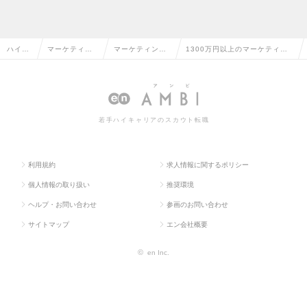
ハイク
マーケティン
マーケティング
1300万円以上のマーケティン
ラス求
グ・販促企
プランナー・We
グプランナー・Webプランナー
人TOP
画・商品開発
bプランナー
の転職・求人情報一覧
系
若手ハイキャリアのスカウト転職
利用規約
求人情報に関するポリシー
個人情報の取り扱い
推奨環境
ヘルプ・お問い合わせ
参画のお問い合わせ
サイトマップ
エン会社概要
©
en Inc.