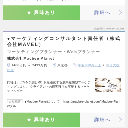
興味あり
詳細へ
掲載期間
26/07/29～26/08/11
●マーケティングコンサルタント責任者（株式
会社MAVEL）
マーケティングプランナー・Webプランナー
株式会社Macbee Planet
1400万円 ～ 2499万円
東京都
年収600万以上
育児支援
制度
同社は、LTVを予測しROIを最適化する成果報酬型マーケテ
ィングにより、 クライアントの顧客獲得を実現するマーケ
ティングカ…
●Macbee Planetについて https://macbee-planet.com/ Macbee Plan
会社概要
etグル…
興味あり
詳細へ