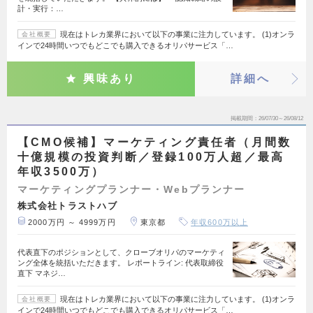
計・実行：…
現在はトレカ業界において以下の事業に注力しています。 (1)オンラ
会社概要
インで24時間いつでもどこでも購入できるオリパサービス「…
興味あり
詳細へ
掲載期間
26/07/30～26/08/12
【CMO候補】マーケティング責任者（月間数
十億規模の投資判断／登録100万人超／最高
年収3500万）
マーケティングプランナー・Webプランナー
株式会社トラストハブ
2000万円 ～ 4999万円
東京都
年収600万以上
代表直下のポジションとして、クローブオリパのマーケティ
ング全体を統括いただきます。 レポートライン: 代表取締役
直下 マネジ…
現在はトレカ業界において以下の事業に注力しています。 (1)オンラ
会社概要
インで24時間いつでもどこでも購入できるオリパサービス「…