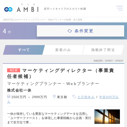
若手ハイキャリアのスカウト転職
1300万円以上のマーケティングプランナー・Webプランナーの転職・求人情報
4
条件変更
件
すべて
新着のみ
掲載終了間近
掲載期間
26/08/07～26/08/20
マーケティングディレクター（事業責
NEW
任者候補）
マーケティングプランナー・Webプランナー
株式会社一休
1500万円 ～ 2999万円
東京都
土日祝休み
年収600万以
上
一休が保持している豊富なマーケティングデータを活用し
「ユーザーファースト」を体現した事業戦略から企画・実行
まで全方位で牽…