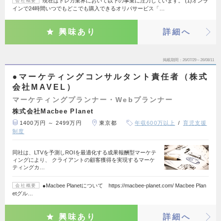
現在はトレカ業界において以下の事業に注力しています。 (1)オンラ
会社概要
インで24時間いつでもどこでも購入できるオリパサービス「…
興味あり
詳細へ
掲載期間
26/07/29～26/08/11
●マーケティングコンサルタント責任者（株式
会社MAVEL）
マーケティングプランナー・Webプランナー
株式会社Macbee Planet
1400万円 ～ 2499万円
東京都
年収600万以上
育児支援
制度
同社は、LTVを予測しROIを最適化する成果報酬型マーケテ
ィングにより、 クライアントの顧客獲得を実現するマーケ
ティングカ…
●Macbee Planetについて https://macbee-planet.com/ Macbee Plan
会社概要
etグル…
興味あり
詳細へ