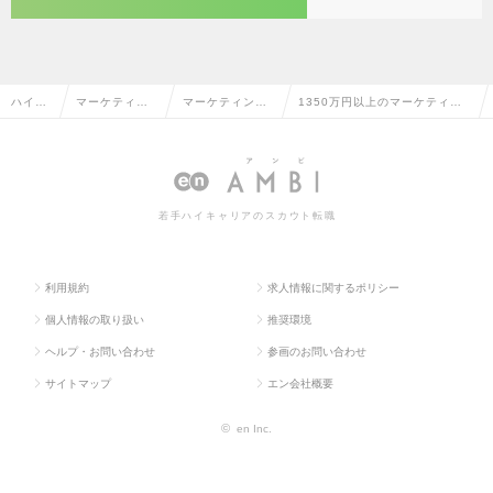
ハイク
マーケティン
マーケティング
1350万円以上のマーケティン
ラス求
グ・販促企
プランナー・We
グプランナー・Webプランナー
人TOP
画・商品開発
bプランナー
の転職・求人情報一覧
系
若手ハイキャリアのスカウト転職
利用規約
求人情報に関するポリシー
個人情報の取り扱い
推奨環境
ヘルプ・お問い合わせ
参画のお問い合わせ
サイトマップ
エン会社概要
©
en Inc.