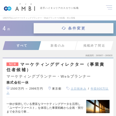
若手ハイキャリアのスカウト転職
1350万円以上のマーケティングプランナー・Webプランナーの転職・求人情報
4
条件変更
件
すべて
新着のみ
掲載終了間近
掲載期間
26/08/07～26/08/20
マーケティングディレクター（事業責
NEW
任者候補）
マーケティングプランナー・Webプランナー
株式会社一休
1500万円 ～ 2999万円
東京都
土日祝休み
年収600万以
上
一休が保持している豊富なマーケティングデータを活用し
「ユーザーファースト」を体現した事業戦略から企画・実行
まで全方位で牽…