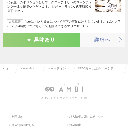
代表直下のポジションとして、クローブオリパのマーケティ
ング全体を統括いただきます。 レポートライン: 代表取締役
直下 マネジ…
現在はトレカ業界において以下の事業に注力しています。 (1)オンラ
会社概要
インで24時間いつでもどこでも購入できるオリパサービス「…
興味あり
詳細へ
ハイク
マーケティン
マーケティング
1750万円以上のマーケティン
ラス求
グ・販促企
プランナー・We
グプランナー・Webプランナー
人TOP
画・商品開発
bプランナー
の転職・求人情報一覧
系
若手ハイキャリアのスカウト転職
利用規約
求人情報に関するポリシー
個人情報の取り扱い
推奨環境