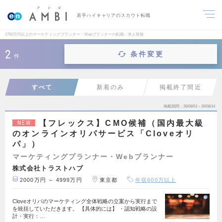
若手ハイキャリアのスカウト転職
1750万円以上のマーケティングプランナー・Webプランナーの転職・求人情報
2
条件変更
件
すべて
新着のみ
掲載終了間近
掲載期間
26/08/01～26/08/14
【フレックス】CMO候補（国内最大級
NEW
のオンラインオリパサービス「Cloveオリ
パ」）
マーケティングプランナー・Webプランナー
株式会社トラストハブ
2000万円 ～ 4999万円
東京都
年収600万以上
Cloveオリパのマーケティング全体戦略の立案から実行まで
を統括していただきます。 【具体的には】 ・認知戦略の設
計・実行：…