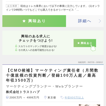
現在はトレカ業界において以下の事業に注力しています。 (1)オンラ
会社概要
インで24時間いつでもどこでも購入できるオリパサービス「…
興味あり
詳細へ
興味のある求人に
チェックをつけよう!
興味あり
スカウトのマッチング精度があがる!
その求人への合格可能性がわかる!
掲載期間
26/07/30～26/08/12
【CMO候補】マーケティング責任者（月間数
十億規模の投資判断／登録100万人超／最高
年収3500万）
マーケティングプランナー・Webプランナー
株式会社トラストハブ
2000万円 ～ 4999万円
東京都
年収600万以上