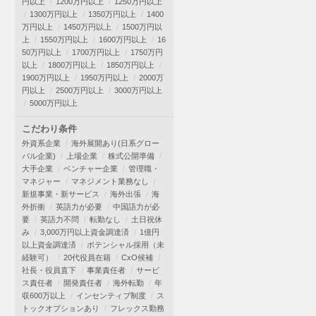
円以上
1200万円以上
1250万円以上
1300万円以上
1350万円以上
1400
万円以上
1450万円以上
1500万円以
上
1550万円以上
1600万円以上
16
50万円以上
1700万円以上
1750万円
以上
1800万円以上
1850万円以上
1900万円以上
1950万円以上
2000万
円以上
2500万円以上
3000万円以上
5000万円以上
こだわり条件
外資系企業
海外展開あり(日系グロー
バル企業)
上場企業
株式公開準備
大手企業
ベンチャー企業
管理職・
マネジャー
マネジメント業務なし
新規事業・新サービス
海外出張
海
外折衝
英語力が必要
中国語力が必
要
英語力不問
転勤なし
土日祝休
み
3,000万円以上資金調達済
1億円
以上資金調達済
ポテンシャル採用（未
経験可）
20代役員在籍
CxO候補
社長・役員直下
事業責任者
サービ
ス責任者
開発責任者
海外転勤
年
収600万以上
インセンティブ制度
ス
トックオプションあり
フレックス勤務