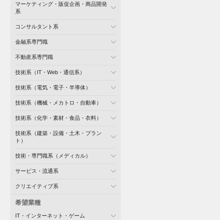
マーケティング・販促企画・商品開発
系
コンサルタント系
金融系専門職
不動産系専門職
技術系（IT・Web・通信系）
技術系（電気・電子・半導体）
技術系（機械・メカトロ・自動車）
技術系（化学・素材・食品・衣料）
技術系（建築・設備・土木・プラン
ト）
技術・専門職系（メディカル）
サービス・流通系
クリエイティブ系
希望業種
IT・インターネット・ゲーム