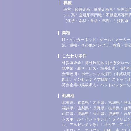
職種
/
経営・経営企画・事業企画系
管理部
/
/
ント系
金融系専門職
不動産系専門
/
（化学・素材・食品・衣料）
技術系
業種
/
IT・インターネット・ゲーム
メーカー
/
流・運輸
その他(インフラ・教育・官公
こだわり条件
/
外資系企業
海外展開あり(日系グローバ
/
/
規事業・新サービス
海外出張
海外折
/
金調達済
ポテンシャル採用（未経験可
/
/
以上
インセンティブ制度
ストックオ
/
募集企業の掲載求人
ヘッドハンターの
勤務地
/
/
/
/
北海道
青森県
岩手県
宮城県
秋
/
/
/
/
福井県
山梨県
長野県
岐阜県
静
/
/
/
/
山口県
徳島県
香川県
愛媛県
高
/
/
ンガポール
インドネシア
フィリピン
/
ル、アルゼンチン等）
オセアニア（オ
（モロッコ、エジプト、UAE、南アフ