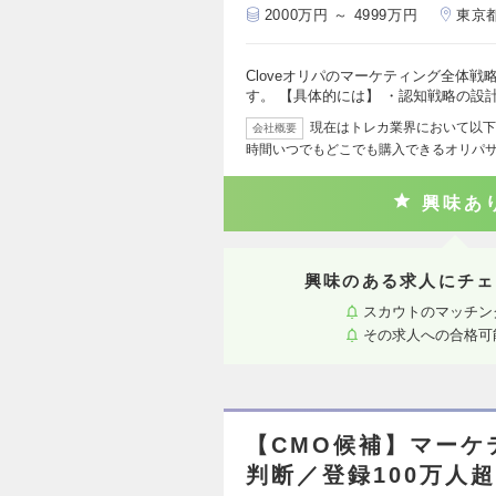
2000万円 ～ 4999万円
東京
Cloveオリパのマーケティング全体
す。 【具体的には】 ・認知戦略の設
現在はトレカ業界において以下の
会社概要
時間いつでもどこでも購入できるオリパ
興味あ
興味のある求人にチェ
スカウトのマッチン
その求人への合格可
【CMO候補】マーケ
判断／登録100万人超