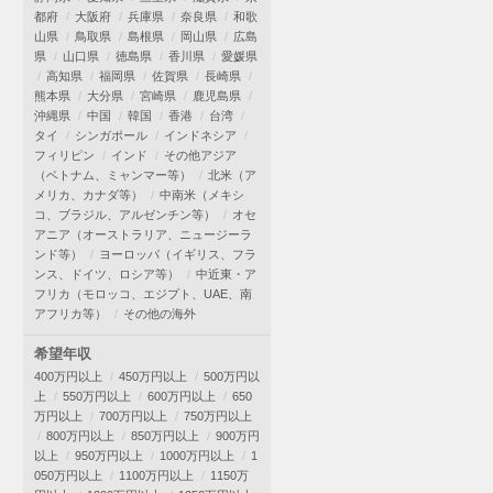
都府
大阪府
兵庫県
奈良県
和歌
山県
鳥取県
島根県
岡山県
広島
県
山口県
徳島県
香川県
愛媛県
高知県
福岡県
佐賀県
長崎県
熊本県
大分県
宮崎県
鹿児島県
沖縄県
中国
韓国
香港
台湾
タイ
シンガポール
インドネシア
フィリピン
インド
その他アジア
（ベトナム、ミャンマー等）
北米（ア
メリカ、カナダ等）
中南米（メキシ
コ、ブラジル、アルゼンチン等）
オセ
アニア（オーストラリア、ニュージーラ
ンド等）
ヨーロッパ（イギリス、フラ
ンス、ドイツ、ロシア等）
中近東・ア
フリカ（モロッコ、エジプト、UAE、南
アフリカ等）
その他の海外
希望年収
400万円以上
450万円以上
500万円以
上
550万円以上
600万円以上
650
万円以上
700万円以上
750万円以上
800万円以上
850万円以上
900万円
以上
950万円以上
1000万円以上
1
050万円以上
1100万円以上
1150万