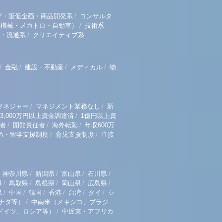
/
グ・販促企画・商品開発系
コンサルタ
/
（機械・メカトロ・自動車）
技術系
/
・流通系
クリエイティブ系
/
/
/
/
金融
建設・不動産
メディカル
物
/
/
マネジャー
マネジメント業務なし
新
/
3,000万円以上資金調達済
1億円以上資
/
/
/
者
開発責任者
海外転勤
年収600万
/
/
BA・留学支援制度
育児支援制度
直接
/
/
/
/
神奈川県
新潟県
富山県
石川県
/
/
/
/
/
県
鳥取県
島根県
岡山県
広島県
/
/
/
/
/
/
県
中国
韓国
香港
台湾
タイ
シ
/
ナダ等）
中南米（メキシコ、ブラジ
/
ドイツ、ロシア等）
中近東・アフリカ