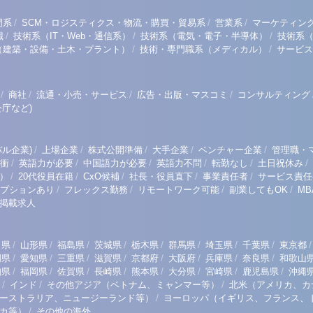
/
/
/
門系
SCM・ロジスティクス・物流・購買・貿易系
営業系
マーケティン
/
/
/
職
技術系（IT・Web・通信系）
技術系（電気・電子・半導体）
技術系
/
/
（建築・設備・土木・プラント）
技術・専門職系（メディカル）
サービス
/
/
/
/
商社
流通・小売・サービス
広告・出版・マスコミ
コンサルティング
庁など)
/
/
/
/
/
ル企業)
上場企業
株式公開準備
大手企業
ベンチャー企業
管理職・
/
/
/
/
/
/
衝
英語力が必要
中国語力が必要
英語力不問
転勤なし
土日祝休み
/
/
/
/
/
）
20代役員在籍
CxO候補
社長・役員直下
事業責任者
サービス責任
/
/
/
/
プションあり
フレックス勤務
リモートワーク可能
副業してもOK
M
掲載求人
/
/
/
/
/
/
/
/
/
田県
山形県
福島県
茨城県
栃木県
群馬県
埼玉県
千葉県
東京都
/
/
/
/
/
/
/
/
岡県
愛知県
三重県
滋賀県
京都府
大阪府
兵庫県
奈良県
和歌山
/
/
/
/
/
/
/
/
知県
福岡県
佐賀県
長崎県
熊本県
大分県
宮崎県
鹿児島県
沖縄
/
/
/
インド
その他アジア（ベトナム、ミャンマー等）
北米（アメリカ、カ
/
ーストラリア、ニュージーランド等）
ヨーロッパ（イギリス、フランス、
/
リカ等）
その他の海外