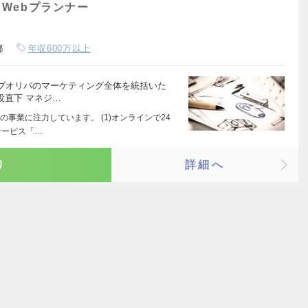
Webプランナー
都
年収600万以上
ブオリパのマーケティング全体を統括いた
役直下 マネジ…
事業に注力しています。 (1)オンラインで24
サービス「…
り
詳細へ