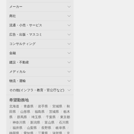
メーカー
商社
流通・小売・サービス
広告・出版・マスコミ
コンサルティング
金融
建設・不動産
メディカル
物流・運輸
その他(インフラ・教育・官公庁など)
希望勤務地
北海道
青森県
岩手県
宮城県
秋
田県
山形県
福島県
茨城県
栃木
県
群馬県
埼玉県
千葉県
東京都
神奈川県
新潟県
富山県
石川県
福井県
山梨県
長野県
岐阜県
静岡県
愛知県
三重県
滋賀県
京