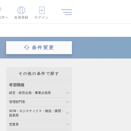
の方へ
会員登録
ログイン
条件変更
その他の条件で探す
希望職種
経営・経営企画・事業企画系
管理部門系
SCM・ロジスティクス・物流・購買・
貿易系
営業系