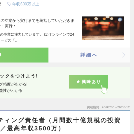
都
年収600万以上
戦略の立案から実行までを統括していただきま
計・実行：…
事業に注力しています。 (1)オンラインで24
サービス「…
り
詳細へ
ックをつけよう!
興味あり
グ精度があがる!
能性がわかる!
掲載期間
26/07/30～26/08/12
ティング責任者（月間数十億規模の投資
／最高年収3500万）