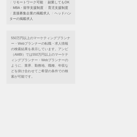
リモートワーク可能
副業してもOK
MBA・留学支援制度
育児支援制度
直接募集企業の掲載求人
ヘッドハン
ターの掲載求人
550万円以上のマーケティングプランナ
ー・Webプランナーの転職・求人情報
の検索結果を表示しています。アンビ
（AMBI）では550万円以上のマーケテ
ィングプランナー・Webプランナーの
ように、業界、勤務地、職種、年収な
どを掛け合わせてご希望の条件での検
索が可能です。