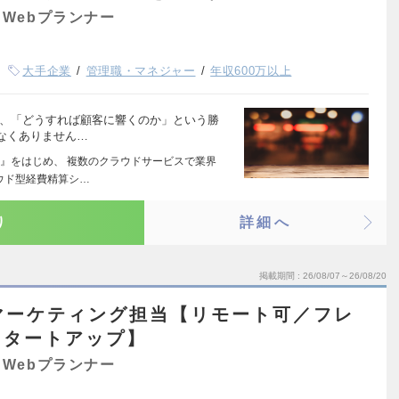
Webプランナー
大手企業
管理職・マネジャー
年収600万以上
ら、「どうすれば顧客に響くのか」という勝
なくありません…
』をはじめ、 複数のクラウドサービスで業界
ウド型経費精算シ…
り
詳細へ
掲載期間
26/08/07～26/08/20
al／マーケティング担当【リモート可／フレ
hスタートアップ】
Webプランナー