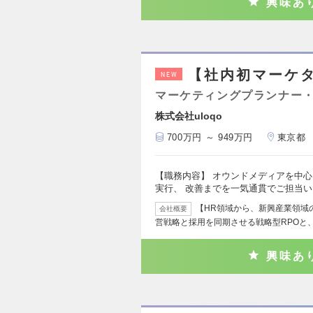
興味あ
【社内初マーケタ
NEW
マーケティングプランナー・
株式会社uloqo
700万円 ～ 949万円
東京都
【職務内容】 オウンドメディアを中心
実行、 改善までを一気通貫でご担当
【HR領域から、新興産業領域の
会社概要
営戦略と採用を同期させる戦略型RPOと
興味あ