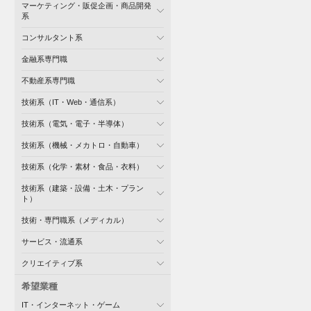
マーケティング・販促企画・商品開発
系
コンサルタント系
金融系専門職
不動産系専門職
技術系（IT・Web・通信系）
技術系（電気・電子・半導体）
技術系（機械・メカトロ・自動車）
技術系（化学・素材・食品・衣料）
技術系（建築・設備・土木・プラン
ト）
技術・専門職系（メディカル）
サービス・流通系
クリエイティブ系
希望業種
IT・インターネット・ゲーム