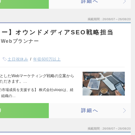
り
詳細へ
掲載期間
26/08/07～26/08/20
ー】オウンドメディアSEO戦略担当
Webプランナー
土日祝休み
年収600万以上
としたWebマーケティング戦略の立案から
いただきます。…
市場成長を支援する】 株式会社uloqoは、経
、組織の…
り
詳細へ
掲載期間
26/08/07～26/08/20