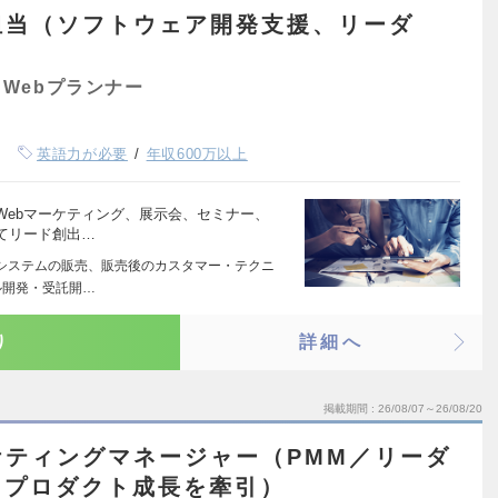
担当（ソフトウェア開発支援、リーダ
Webプランナー
英語力が必要
年収600万以上
Webマーケティング、展示会、セミナー、
てリード創出…
システムの販売、販売後のカスタマー・テクニ
ル開発・受託開…
り
詳細へ
掲載期間
26/08/07～26/08/20
ケティングマネージャー（PMM／リーダ
らプロダクト成長を牽引）