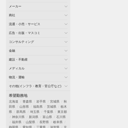
メーカー
商社
流通・小売・サービス
広告・出版・マスコミ
コンサルティング
金融
建設・不動産
メディカル
物流・運輸
その他(インフラ・教育・官公庁など)
希望勤務地
北海道
青森県
岩手県
宮城県
秋
田県
山形県
福島県
茨城県
栃木
県
群馬県
埼玉県
千葉県
東京都
神奈川県
新潟県
富山県
石川県
福井県
山梨県
長野県
岐阜県
静岡県
愛知県
三重県
滋賀県
京