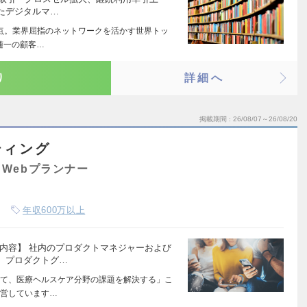
たデジタルマ…
拠点。業界屈指のネットワークを活かす世界トッ
随一の顧客…
り
詳細へ
掲載期間
26/08/07～26/08/20
ティング
Webプランナー
年収600万以上
内容】 社内のプロダクトマネジャーおよび
、プロダクトグ…
て、医療ヘルスケア分野の課題を解決する」こ
運営しています…