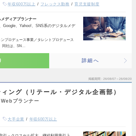
年収600万以上
フレックス勤務
育児支援制度
るメディアプランナー
oogle、Yahoo!、SNS系のデジタルメデ
ョンプロデュース事業／タレントプロデュース
 同社は、SN…
り
詳細へ
掲載期間
26/08/07～26/08/20
ティング（リテール・デジタル企画部）
Webプランナー
大手企業
年収600万以上
規取引・クロスセル拡大、継続利用率引上