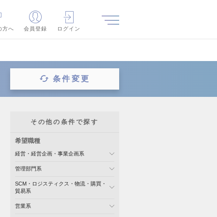
の方へ
会員登録
ログイン
条件変更
その他の条件で探す
希望職種
経営・経営企画・事業企画系
管理部門系
SCM・ロジスティクス・物流・購買・
貿易系
営業系