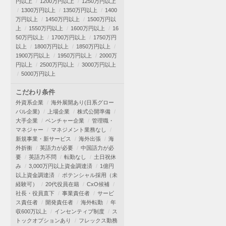
円以上
1200万円以上
1250万円以上
1300万円以上
1350万円以上
1400
万円以上
1450万円以上
1500万円以
上
1550万円以上
1600万円以上
16
50万円以上
1700万円以上
1750万円
以上
1800万円以上
1850万円以上
1900万円以上
1950万円以上
2000万
円以上
2500万円以上
3000万円以上
5000万円以上
こだわり条件
外資系企業
海外展開あり(日系グロー
バル企業)
上場企業
株式公開準備
大手企業
ベンチャー企業
管理職・
マネジャー
マネジメント業務なし
新規事業・新サービス
海外出張
海
外折衝
英語力が必要
中国語力が必
要
英語力不問
転勤なし
土日祝休
み
3,000万円以上資金調達済
1億円
以上資金調達済
ポテンシャル採用（未
経験可）
20代役員在籍
CxO候補
社長・役員直下
事業責任者
サービ
ス責任者
開発責任者
海外転勤
年
収600万以上
インセンティブ制度
ス
トックオプションあり
フレックス勤務