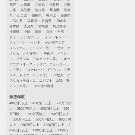
都府
大阪府
兵庫県
奈良県
和歌
山県
鳥取県
島根県
岡山県
広島
県
山口県
徳島県
香川県
愛媛県
高知県
福岡県
佐賀県
長崎県
熊本県
大分県
宮崎県
鹿児島県
沖縄県
中国
韓国
香港
台湾
タイ
シンガポール
インドネシア
フィリピン
インド
その他アジア
（ベトナム、ミャンマー等）
北米（ア
メリカ、カナダ等）
中南米（メキシ
コ、ブラジル、アルゼンチン等）
オセ
アニア（オーストラリア、ニュージーラ
ンド等）
ヨーロッパ（イギリス、フラ
ンス、ドイツ、ロシア等）
中近東・ア
フリカ（モロッコ、エジプト、UAE、南
アフリカ等）
その他の海外
希望年収
400万円以上
450万円以上
500万円以
上
550万円以上
600万円以上
650
万円以上
700万円以上
750万円以上
800万円以上
850万円以上
900万円
以上
950万円以上
1000万円以上
1
050万円以上
1100万円以上
1150万