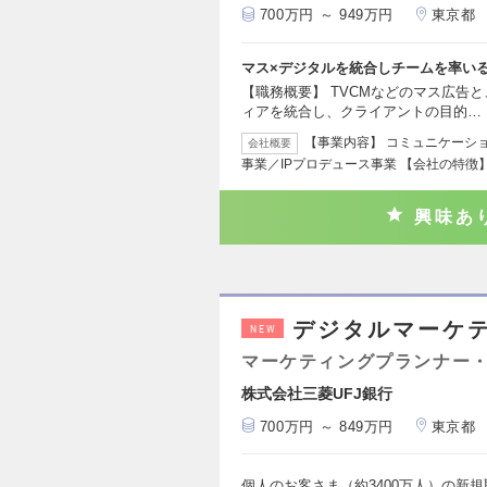
700万円 ～ 949万円
東京都
マス×デジタルを統合しチームを率い
【職務概要】 TVCMなどのマス広告と、G
ィアを統合し、クライアントの目的…
【事業内容】 コミュニケーシ
会社概要
事業／IPプロデュース事業 【会社の特徴】
興味あ
デジタルマーケ
NEW
マーケティングプランナー・
株式会社三菱UFJ銀行
700万円 ～ 849万円
東京都
個人のお客さま（約3400万人）の新