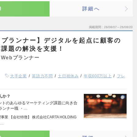
り
詳細へ
掲載期間
26/08/07～26/08/20
クプランナー】デジタルを起点に顧客の
業課題の解決を支援！
Webプランナー
大手企業
英語力不問
土日祝休み
年収600万以上
フレ
んか？
アントのあらゆるマーケティング課題に向き合
ランナー職 ・…
業 【会社特徴】 株式会社CARTA HOLDING
ソ…