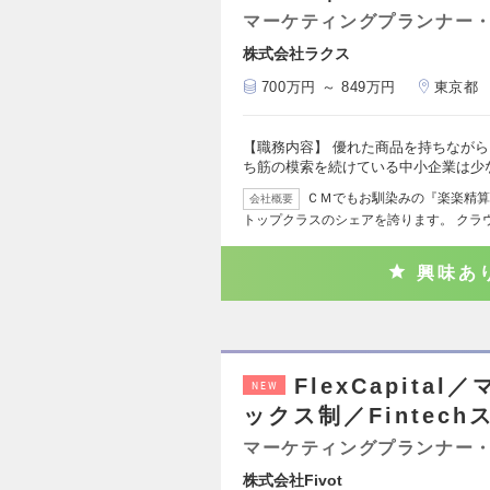
マーケティングプランナー・
株式会社ラクス
700万円 ～ 849万円
東京都
【職務内容】 優れた商品を持ちなが
ち筋の模索を続けている中小企業は少
ＣＭでもお馴染みの『楽楽精算
会社概要
トップクラスのシェアを誇ります。 クラ
興味あ
FlexCapit
NEW
ックス制／Fintec
マーケティングプランナー・
株式会社Fivot