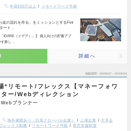
年収600万以上
リモートワーク可能
金の流れを作る」をミッションとするFint
スタート…
IDARE（イデア）」】 個人向けの貯蓄アプ
やす新し…
り
詳細へ
掲載期間
26/08/07～26/08/20
場*リモート/フレックス【マネーフォワ
ター/Webディレクション
Webプランナー
海外展開あり（日系グローバル企業）
上場企業
大手企
フレックス勤務
リモートワーク可能
育児支援制度