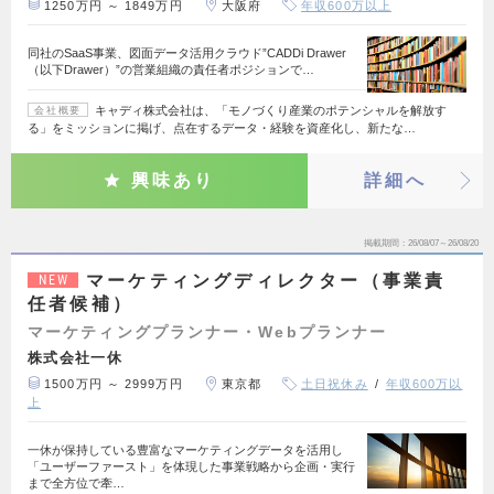
1250万円 ～ 1849万円
大阪府
年収600万以上
同社のSaaS事業、図面データ活用クラウド”CADDi Drawer
（以下Drawer）”の営業組織の責任者ポジションで…
キャディ株式会社は、「モノづくり産業のポテンシャルを解放す
会社概要
る」をミッションに掲げ、点在するデータ・経験を資産化し、新たな…
興味あり
詳細へ
掲載期間
26/08/07～26/08/20
マーケティングディレクター（事業責
NEW
任者候補）
マーケティングプランナー・Webプランナー
株式会社一休
1500万円 ～ 2999万円
東京都
土日祝休み
年収600万以
上
一休が保持している豊富なマーケティングデータを活用し
「ユーザーファースト」を体現した事業戦略から企画・実行
まで全方位で牽…