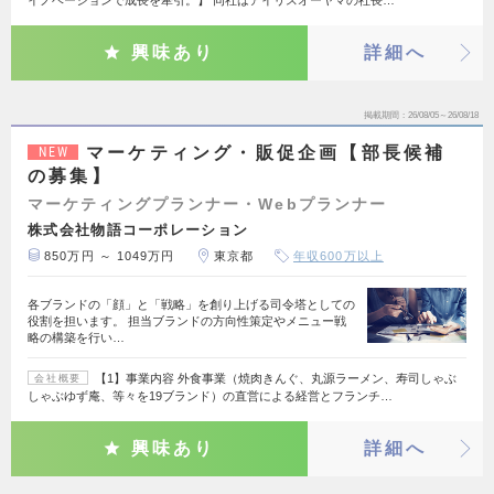
イノベーションで成長を牽引。】 同社はアイリスオーヤマの社長…
興味あり
詳細へ
掲載期間
26/08/05～26/08/18
マーケティング・販促企画【部長候補
NEW
の募集】
マーケティングプランナー・Webプランナー
株式会社物語コーポレーション
850万円 ～ 1049万円
東京都
年収600万以上
各ブランドの「顔」と「戦略」を創り上げる司令塔としての
役割を担います。 担当ブランドの方向性策定やメニュー戦
略の構築を行い…
【1】事業内容 外食事業（焼肉きんぐ、丸源ラーメン、寿司しゃぶ
会社概要
しゃぶゆず庵、等々を19ブランド）の直営による経営とフランチ…
興味あり
詳細へ