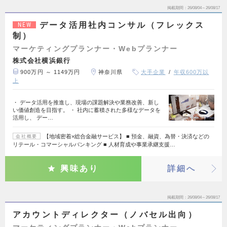
掲載期間
26/08/04～26/08/17
データ活用社内コンサル（フレックス
NEW
制）
マーケティングプランナー・Webプランナー
株式会社横浜銀行
900万円 ～ 1149万円
神奈川県
大手企業
年収600万以
上
・ データ活用を推進し、現場の課題解決や業務改善、新し
い価値創造を目指す。 ・ 社内に蓄積された多様なデータを
活用し、 デー…
【地域密着×総合金融サービス】 ■ 預金、融資、為替・決済などの
会社概要
リテール・コマーシャルバンキング ■ 人材育成や事業承継支援…
興味あり
詳細へ
掲載期間
26/08/04～26/08/17
アカウントディレクター（ノバセル出向）