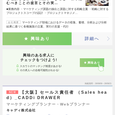
むべきことの提言とその実…
■業務内容 ・マーケティング課題の抽出と課題に対する戦略立案 ・戦略に対する
プロジェクトスコープの設計 ・プロジェクトマネジメ…
マーケティング領域におけるデータの収集、蓄積、分析および分析
会社概要
結果に基づく各種施策の立案、実行の支援・代行
興味あり
詳細へ
興味のある求人に
チェックをつけよう!
興味あり
スカウトのマッチング精度があがる!
その求人への合格可能性がわかる!
掲載期間
26/08/08～26/08/21
【大阪】セールス責任者 （Sales hea
NEW
d）_CADDi DRAWER
マーケティングプランナー・Webプランナー
キャディ株式会社