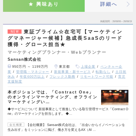
興味あり
詳細へ
掲載期間
26/08/06～26/08/19
東証プライム☆在宅可【マーケティン
NEW
グマネージャー候補】急成長SaaSのリード
獲得・グロース担当★
マーケティングプランナー・Webプランナー
Sansan株式会社
950万円 ～ 1199万円
東京都
上場企業
ベンチャー企
業
管理職・マネジャー
新規事業・新サービス
転勤なし
土日祝
休み
年収600万以上
フレックス勤務
リモートワーク可能
育児
支援制度
本ポジションでは、「Contract One」
のオンラインマーケティング、オフライン
マーケティングい…
◆サービスについて 新規事業として推進している取引管理サービス「Contract O
ne」のマーケティングを担当します。 ◆…
【会社概要】 Sansan株式会社は、「出会いからイノベーションを
会社概要
生み出す」をミッションに掲げ、働き方を変えるAX（AI …