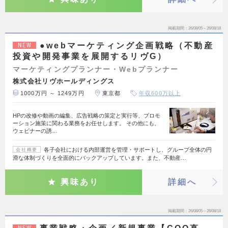
掲載期間
26/08/05～26/08/18
●webマーケティング企画戦略（不動産
NEW
投資や開発事業を展開するリヴG）
マーケティングプランナー・Webプランナー
株式会社リヴホールディングス
1000万円 ～ 1249万円
東京都
年収600万以上
HPの改修や動画の編集、広告戦略の策定と実行等、プロモ
ーション施策に関わる業務をお任せします。 その他にも、
ウェビナーの誘…
各子会社における内部運営を管理・サポートし、グループ全体の円
会社概要
滑な体制づくりを全面的にバックアップしています。また、不動産…
興味あり
詳細へ
掲載期間
26/08/05～26/08/18
NEW