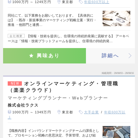
1000万円 ～ 1249万円
東京都
年収600万以上
同社にて、以下業務をお願いしております。 【具体的に
は】 ・既存・新規事業のマーケティング戦略立案・実行・
推進 ・他部門と連携…
【情報・技術を提供し、住環境の持続的発展に貢献する】 アーキベ
会社概要
ースは「情報・技術プラットフォームを提供し、住環境の持続的発…
興味あり
詳細へ
掲載期間
26/08/03～26/08/16
オンラインマーケティング・管理職
NEW
（楽楽クラウド）
マーケティングプランナー・Webプランナー
株式会社ラクス
1000万円 ～ 1349万円
東京都
大手企業
年収600万以
上
【職務内容】インバウンドマーケティングチームの課長とし
て、プロモーション戦略の意思決定、予算管理、および組