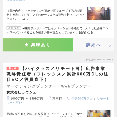
＜業務内容＞ マーケティング戦略企画グループは下記の業
務を推進しており、いずれか一つまたは複数を担っていただ
きます。 ・ユ…
■概要 楽天グループはイノベーションを通じて、人々と社会をエン
会社概要
パワーメントすることを経営の基本理念としています。 国内外にお…
興味あり
詳細へ
掲載期間
26/08/06～26/08/19
【ハイクラス／リモート可】広告事業
NEW
戦略責任者（フレックス／累計600万DLの注
目EC／役員直下）
マーケティングプランナー・Webプランナー
株式会社カウシェ
1000万円 ～ 1399万円
東京都
年収600万以上
リモート
ワーク可能
累計600万DLを突破した発見型ECプラットフォーム「カウ