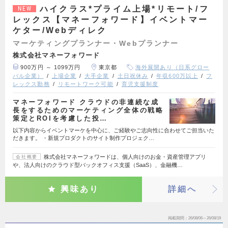
ハイクラス*プライム上場*リモート/フ
NEW
レックス【マネーフォワード】イベントマー
ケター/Webディレク
マーケティングプランナー・Webプランナー
株式会社マネーフォワード
900万円 ～ 1099万円
東京都
海外展開あり（日系グロー
バル企業）
上場企業
大手企業
土日祝休み
年収600万以上
フ
レックス勤務
リモートワーク可能
育児支援制度
マネーフォワード クラウドの非連続な成
長をするためのマーケティング全体の戦略
策定とROIを考慮した投…
以下内容からイベントマーケを中心に、ご経験やご志向性に合わせてご担当いた
だきます。 ・新規プロダクトのサイト制作プロジェク…
株式会社マネーフォワードは、個人向けのお金・資産管理アプリ
会社概要
や、法人向けのクラウド型バックオフィス支援（SaaS）、金融機…
興味あり
詳細へ
掲載期間
26/08/06～26/08/19