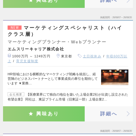
興味あり
詳細へ
掲載期間
26/08/07～26/08/20
マーケティングスペシャリスト（ハイ
NEW
クラス層）
マーケティングプランナー・Webプランナー
エムスリーキャリア株式会社
1000万円 ～ 1249万円
東京都
土日祝休み
年収600万以
上
育児支援制度
HR領域における横断的なマーケティング戦略を統括し、経
営陣のビジネスパートナーとして事業成長の牽引を期待して
います ▼業務…
【医療業界にて独自の地位を築いた上場企業2社が出資し設立された
会社概要
有望企業】 同社は、東証プライム市場（旧東証一部）上場企業2…
興味あり
詳細へ
掲載期間
26/08/07～26/08/20