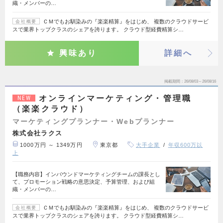
織・メンバーの…
ＣＭでもお馴染みの『楽楽精算』をはじめ、 複数のクラウドサービ
会社概要
スで業界トップクラスのシェアを誇ります。 クラウド型経費精算シ…
興味あり
詳細へ
掲載期間
26/08/03～26/08/16
オンラインマーケティング・管理職
NEW
（楽楽クラウド）
マーケティングプランナー・Webプランナー
株式会社ラクス
1000万円 ～ 1349万円
東京都
大手企業
年収600万以
上
【職務内容】インバウンドマーケティングチームの課長とし
て、プロモーション戦略の意思決定、予算管理、および組
織・メンバーの…
ＣＭでもお馴染みの『楽楽精算』をはじめ、 複数のクラウドサービ
会社概要
スで業界トップクラスのシェアを誇ります。 クラウド型経費精算シ…