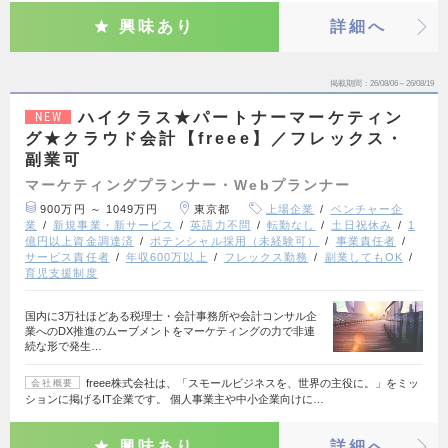
興味あり
詳細へ
掲載期間
26/08/06～26/08/19
ハイクラス★パートナーマーケティン
NEW
グ★クラウド会計【freee】／フレックス・
副業可
マーケティングプランナー・Webプランナー
900万円 ～ 1049万円
東京都
上場企業
ベンチャー企
業
新規事業・新サービス
英語力不問
転勤なし
土日祝休み
1
億円以上資金調達済
ポテンシャル採用（未経験可）
事業責任者
サービス責任者
年収600万以上
フレックス勤務
副業してもOK
育児支援制度
国内に3万社ほどある税理士・会計事務所や会計コンサル企
業へのDX推進のムーブメントをマーケティングの力で非連
続な形で発生…
freee株式会社は、「スモールビジネスを、世界の主役に。」をミッ
会社概要
ションに掲げるIT企業です。 個人事業主や中小企業向けに…
興味あり
詳細へ