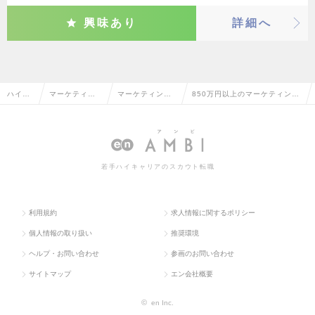
興味あり
詳細へ
ハイク
マーケティン
マーケティング
850万円以上のマーケティング
ラス求
グ・販促企
プランナー・We
プランナー・Webプランナーの
人TOP
画・商品開発
bプランナー
転職・求人情報一覧
系
若手ハイキャリアのスカウト転職
利用規約
求人情報に関するポリシー
個人情報の取り扱い
推奨環境
ヘルプ・お問い合わせ
参画のお問い合わせ
サイトマップ
エン会社概要
©
en Inc.