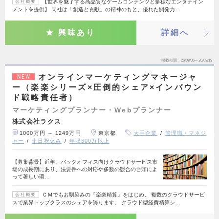
【世界を魅了する高品質なゲームコンテンツと多様なエンタテイン
会社概要
メントを提供】 同社は「創造と貢献」の精神のもと、優れた開発力…
興味あり
詳細へ
掲載期間
26/08/06～26/08/19
オンラインマーケティングマネージャ
NEW
ー（楽楽シリーズ×圧倒的シェア×インバウン
ド戦略責任者）
マーケティングプランナー・Webプランナー
株式会社ラクス
1000万円 ～ 1249万円
東京都
大手企業
管理職・マネジ
ャー
土日祝休み
年収600万以上
【募集背景】近年、バックオフィス向けクラウドサービス市
場の成長期にあり、法要件への対応や多数の競合の台頭によ
って著しい環…
ＣＭでもお馴染みの『楽楽精算』をはじめ、 複数のクラウドサービ
会社概要
スで業界トップクラスのシェアを誇ります。 クラウド型経費精算シ…