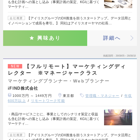
も含む計画への落とし込み（事業計画の策定、KGIに基づく
マーケティ…
【アイリスグループのDX推進を担うスタートアップ。データ活用と
会社概要
イノベーションで成長を牽引。】 同社はアイリスオーヤマの社長…
興味あり
詳細へ
掲載期間
26/08/05～26/08/18
【フルリモート】マーケティングディ
NEW
レクター ※マネージャークラス
マーケティングプランナー・Webプランナー
iFIND株式会社
1000万円 ～ 1449万円
東京都
管理職・マネジャー
年収
600万以上
リモートワーク可能
・商品/サービスごとに、事業としてのシナリオ策定と収益
も含む計画への落とし込み（事業計画の策定、KGIに基づく
マーケティ…
【アイリスグループのDX推進を担うスタートアップ。データ活用と
会社概要