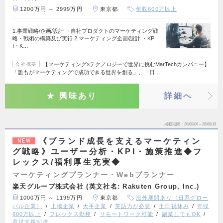
1200万円 ～ 2999万円
東京都
年収600万以上
1.事業戦略/企画/設計 ・自社プロダクトのマーケティング戦
略・戦術の構築及び実行 2.マーケティング企画/設計 ・KP
I・K…
【マーケティング×テクノロジーで世界に挑むMarTechカンパニー】
会社概要
「誰もがマーケティングで成功できる世界を創る」、「日…
興味あり
詳細へ
掲載期間
26/08/06～26/08/19
《ブランド成長を支えるマーケティン
NEW
グ戦略》ユーザー分析・KPI・施策推進◆フ
レックス/福利厚生充実◆
マーケティングプランナー・Webプランナー
楽天グループ株式会社 (英文社名: Rakuten Group, Inc.)
1000万円 ～ 1199万円
東京都
海外展開あり（日系グロー
バル企業）
上場企業
大手企業
英語力が必要
土日祝休み
年収
600万以上
フレックス勤務
リモートワーク可能
副業してもOK
育児支援制度