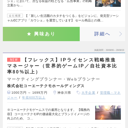
シェ」において、次なる収益の柱となる「広告事業」の戦略
立案から…
【「新しい生活圏のカタチをつくる」をビジョンに、発見型ソーシ
会社概要
ャルECアプリ「カウシェ」を運営しています】 セール商品との偶…
興味あり
詳細へ
掲載期間
26/08/06～26/08/19
【フレックス】IPライセンス戦略推進
NEW
マネージャー（世界的ゲームIP／自社資本比
率80%以上）
マーケティングプランナー・Webプランナー
株式会社コーエーテクモホールディングス
1000万円 ～ 1699万円
神奈川県
大手企業
管理職・マネ
ジャー
年収600万以上
※コーエーテクモゲームスでの雇用となります。 【職務内
容】 コーエーテクモIPの価値最大化とブランドイメージの
向上のため、 コ…