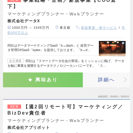
事業戦略・企画／新規事業【COO直
下】
マーケティングプランナー・Webプランナー
株式会社データX
1000万円 ～ 1549万円
東京都
新規事業・新サービス
年
収600万以上
同社はデータマーケティングSaaS「b→dash」と 経営デー
タ管理DXSaaS「kpiee」を提供しております。 「b→d…
同社は『スマートデータ社会の実現』をミッションに掲げ、 データ
会社概要
を軸に事業を展開するデータテクノロジーカンパニーです。 「ス…
興味あり
詳細へ
掲載期間
26/08/05～26/08/18
【週2回リモート可】マーケティング／
NEW
BizDev責任者
マーケティングプランナー・Webプランナー
株式会社アプリボット