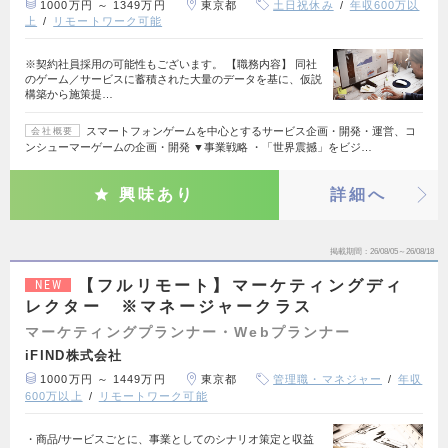
1000万円 ～ 1349万円
東京都
土日祝休み
年収600万以
上
リモートワーク可能
※契約社員採用の可能性もございます。 【職務内容】 同社
のゲーム／サービスに蓄積された大量のデータを基に、仮説
構築から施策提…
スマートフォンゲームを中心とするサービス企画・開発・運営、コ
会社概要
ンシューマーゲームの企画・開発 ▼事業戦略 ・「世界震撼」をビジ…
興味あり
詳細へ
掲載期間
26/08/05～26/08/18
【フルリモート】マーケティングディ
NEW
レクター ※マネージャークラス
マーケティングプランナー・Webプランナー
iFIND株式会社
1000万円 ～ 1449万円
東京都
管理職・マネジャー
年収
600万以上
リモートワーク可能
・商品/サービスごとに、事業としてのシナリオ策定と収益