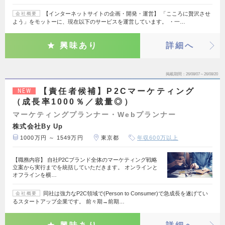
【インターネットサイトの企画・開発・運営】 「こころに贅沢させ
会社概要
よう」をモットーに、現在以下のサービスを運営しています。 ・一…
興味あり
詳細へ
掲載期間
26/08/07～26/08/20
【責任者候補】P2Cマーケティング
NEW
（成長率1000％／裁量◎）
マーケティングプランナー・Webプランナー
株式会社By Up
1000万円 ～ 1549万円
東京都
年収600万以上
【職務内容】 自社P2Cブランド全体のマーケティング戦略
立案から実行までを統括していただきます。 オンラインと
オフラインを横…
同社は強力なP2C領域で(Person to Consumer)で急成長を遂げてい
会社概要
るスタートアップ企業です。 前々期→前期…