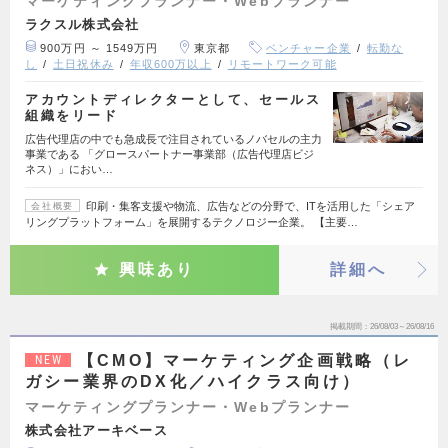
マーケティングプランナー・Webプランナー
ラクスル株式会社
900万円 ～ 1549万円
東京都
ベンチャー企業
転勤な
し
土日祝休み
年収600万以上
リモートワーク可能
アカウントディレクターとして、セールス
組織をリード
広告代理店の中でも急成長で注目されているノバセルの主力
事業である 「グロースパートナー事業部（広告代理店ビジ
ネス）」におい…
印刷・集客支援や物流、広告などの分野で、ITを活用した「シェア
会社概要
リングプラットフォーム」を展開するテクノロジー企業。 【主要…
興味あり
詳細へ
掲載期間
26/08/03～26/08/16
【CMO】マーケティング企画戦略（レ
NEW
ガシー業界のDX化／ハイクラス向け）
マーケティングプランナー・Webプランナー
株式会社アーキベース