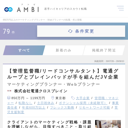
若手ハイキャリアのスカウト転職
850万円以上のマーケティングプランナー・Webプランナーの転職・求人情報
79
条件変更
件
すべて
新着のみ
掲載終了間近
掲載期間
26/07/28～26/08/10
【管理監督職/リードコンサルタント】電通グ
ループとブレインパッドが手を組んだJV企業
マーケティングプランナー・Webプランナー
株式会社電通クロスブレイン
850万円 ～ 1199万円
東京都
大手企業
管理職・マネジ
ャー
転勤なし
土日祝休み
ポテンシャル採用（未経験可）
事業
責任者
年収600万以上
フレックス勤務
リモートワーク可能
育
児支援制度
クライアントのマーケティング戦略・課題
を理解しながら、目指すべきこと・取り組