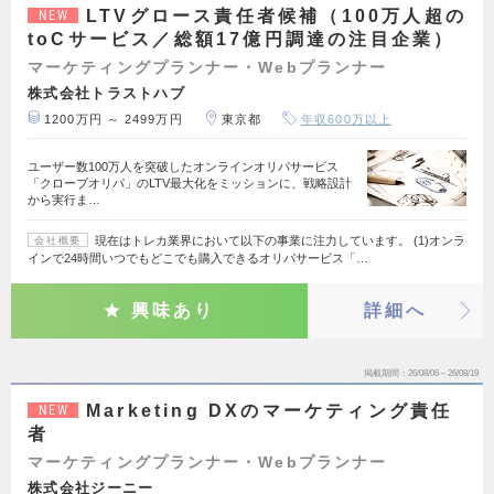
LTVグロース責任者候補（100万人超の
NEW
toCサービス／総額17億円調達の注目企業）
マーケティングプランナー・Webプランナー
株式会社トラストハブ
1200万円 ～ 2499万円
東京都
年収600万以上
ユーザー数100万人を突破したオンラインオリパサービス
「クローブオリパ」のLTV最大化をミッションに、戦略設計
から実行ま…
現在はトレカ業界において以下の事業に注力しています。 (1)オンラ
会社概要
インで24時間いつでもどこでも購入できるオリパサービス「…
興味あり
詳細へ
掲載期間
26/08/06～26/08/19
Marketing DXのマーケティング責任
NEW
者
マーケティングプランナー・Webプランナー
株式会社ジーニー