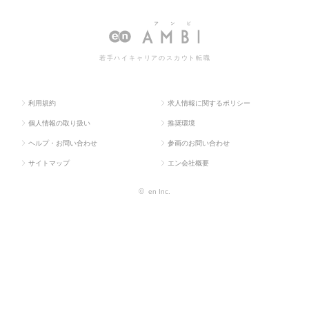
ラス求
グ・販促企画・
ランナー・Web
ナー・Webプランナーの転
人TOP
商品開発系
プランナー
職・求人情報一覧
若手ハイキャリアのスカウト転職
利用規約
求人情報に関するポリシー
個人情報の取り扱い
推奨環境
ヘルプ・お問い合わせ
参画のお問い合わせ
サイトマップ
エン会社概要
©
en Inc.