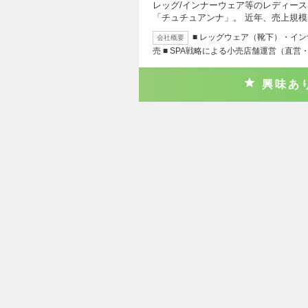
レッグ/インナーウェア等のレディー
「チュチュアンナ」。 近年、売上規
■ レッグウェア（靴下）・イ
会社概要
売 ■ SPA戦略による小売店舗運営（直営
興味あ