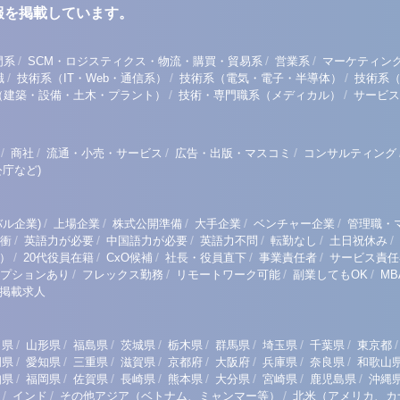
報を掲載しています。
/
/
/
門系
SCM・ロジスティクス・物流・購買・貿易系
営業系
マーケティン
/
/
/
職
技術系（IT・Web・通信系）
技術系（電気・電子・半導体）
技術系
/
/
（建築・設備・土木・プラント）
技術・専門職系（メディカル）
サービス
/
/
/
/
商社
流通・小売・サービス
広告・出版・マスコミ
コンサルティング
庁など)
/
/
/
/
/
ル企業)
上場企業
株式公開準備
大手企業
ベンチャー企業
管理職・
/
/
/
/
/
/
衝
英語力が必要
中国語力が必要
英語力不問
転勤なし
土日祝休み
/
/
/
/
/
）
20代役員在籍
CxO候補
社長・役員直下
事業責任者
サービス責任
/
/
/
/
プションあり
フレックス勤務
リモートワーク可能
副業してもOK
M
掲載求人
/
/
/
/
/
/
/
/
/
田県
山形県
福島県
茨城県
栃木県
群馬県
埼玉県
千葉県
東京都
/
/
/
/
/
/
/
/
岡県
愛知県
三重県
滋賀県
京都府
大阪府
兵庫県
奈良県
和歌山
/
/
/
/
/
/
/
/
知県
福岡県
佐賀県
長崎県
熊本県
大分県
宮崎県
鹿児島県
沖縄
/
/
/
インド
その他アジア（ベトナム、ミャンマー等）
北米（アメリカ、カ