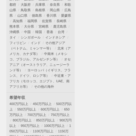
都府
大阪府
兵庫県
奈良県
和歌
山県
鳥取県
島根県
岡山県
広島
県
山口県
徳島県
香川県
愛媛県
高知県
福岡県
佐賀県
長崎県
熊本県
大分県
宮崎県
鹿児島県
沖縄県
中国
韓国
香港
台湾
タイ
シンガポール
インドネシア
フィリピン
インド
その他アジア
（ベトナム、ミャンマー等）
北米（ア
メリカ、カナダ等）
中南米（メキシ
コ、ブラジル、アルゼンチン等）
オセ
アニア（オーストラリア、ニュージーラ
ンド等）
ヨーロッパ（イギリス、フラ
ンス、ドイツ、ロシア等）
中近東・ア
フリカ（モロッコ、エジプト、UAE、南
アフリカ等）
その他の海外
希望年収
400万円以上
450万円以上
500万円以
上
550万円以上
600万円以上
650
万円以上
700万円以上
750万円以上
800万円以上
850万円以上
900万円
以上
950万円以上
1000万円以上
1
050万円以上
1100万円以上
1150万