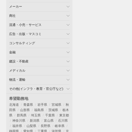
メーカー
商社
流通・小売・サービス
広告・出版・マスコミ
コンサルティング
金融
建設・不動産
メディカル
物流・運輸
その他(インフラ・教育・官公庁など)
希望勤務地
北海道
青森県
岩手県
宮城県
秋
田県
山形県
福島県
茨城県
栃木
県
群馬県
埼玉県
千葉県
東京都
神奈川県
新潟県
富山県
石川県
福井県
山梨県
長野県
岐阜県
静岡県
愛知県
三重県
滋賀県
京