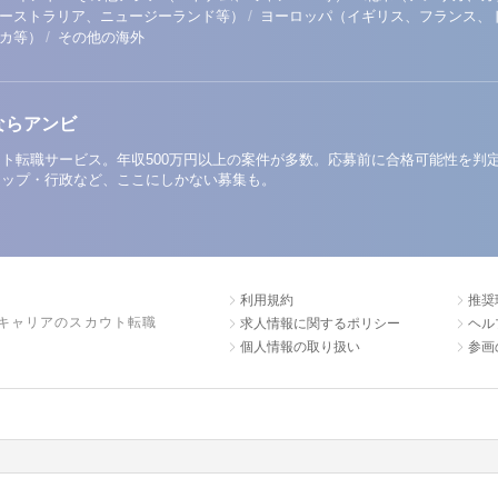
/
ーストラリア、ニュージーランド等）
ヨーロッパ（イギリス、フランス、
/
リカ等）
その他の海外
ならアンビ
ト転職サービス。年収500万円以上の案件が多数。応募前に合格可能性を判
アップ・行政など、ここにしかない募集も。
利用規約
推奨
キャリアのスカウト転職
求人情報に関するポリシー
ヘル
個人情報の取り扱い
参画