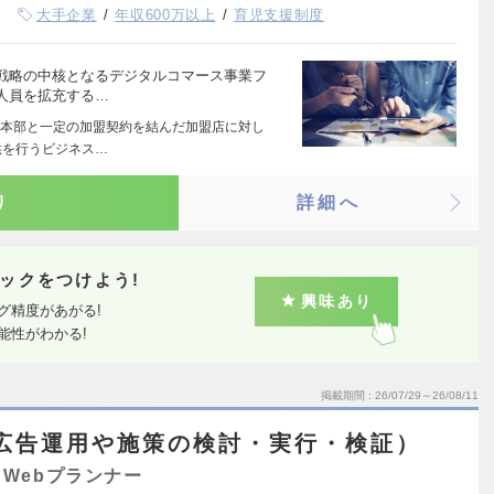
大手企業
年収600万以上
育児支援制度
戦略の中核となるデジタルコマース事業フ
人員を拡充する…
本部と一定の加盟契約を結んだ加盟店に対し
供を行うビジネス…
り
詳細へ
ックをつけよう!
興味あり
グ精度があがる!
能性がわかる!
掲載期間
26/07/29～26/08/11
広告運用や施策の検討・実行・検証）
Webプランナー