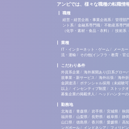
アンビでは、様々な職種の転職情
職種
/
経営・経営企画・事業企画系
管理部
/
/
ント系
金融系専門職
不動産系専門
/
（化学・素材・食品・衣料）
技術系
業種
/
IT・インターネット・ゲーム
メーカー
/
流・運輸
その他(インフラ・教育・官公
こだわり条件
/
外資系企業
海外展開あり(日系グローバ
/
/
規事業・新サービス
海外出張
海外折
/
金調達済
ポテンシャル採用（未経験可
/
/
以上
インセンティブ制度
ストックオ
/
募集企業の掲載求人
ヘッドハンターの
勤務地
/
/
/
/
北海道
青森県
岩手県
宮城県
秋
/
/
/
/
福井県
山梨県
長野県
岐阜県
静
/
/
/
/
山口県
徳島県
香川県
愛媛県
高
/
/
ンガポール
インドネシア
フィリピン