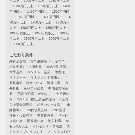
円以上
1200万円以上
1250万円以上
1300万円以上
1350万円以上
1400
万円以上
1450万円以上
1500万円以
上
1550万円以上
1600万円以上
16
50万円以上
1700万円以上
1750万円
以上
1800万円以上
1850万円以上
1900万円以上
1950万円以上
2000万
円以上
2500万円以上
3000万円以上
5000万円以上
こだわり条件
外資系企業
海外展開あり(日系グロー
バル企業)
上場企業
株式公開準備
大手企業
ベンチャー企業
管理職・
マネジャー
マネジメント業務なし
新規事業・新サービス
海外出張
海
外折衝
英語力が必要
中国語力が必
要
英語力不問
転勤なし
土日祝休
み
3,000万円以上資金調達済
1億円
以上資金調達済
ポテンシャル採用（未
経験可）
20代役員在籍
CxO候補
社長・役員直下
事業責任者
サービ
ス責任者
開発責任者
海外転勤
年
収600万以上
インセンティブ制度
ス
トックオプションあり
フレックス勤務