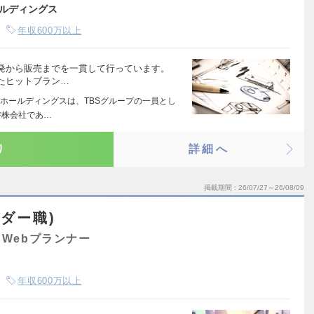
ルディングス
年収600万以上
発から販売までを一貫して行っています。
たヒットブラン…
ホールディングスは、TBSグループの一員とし
持株会社であ…
り
詳細へ
掲載期間
26/07/27～26/08/09
ダー職)
Webプランナー
年収600万以上