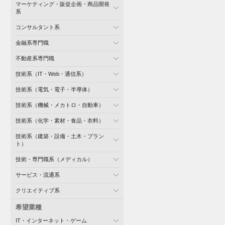
マーケティング・販促企画・商品開発
系
コンサルタント系
金融系専門職
不動産系専門職
技術系（IT・Web・通信系）
技術系（電気・電子・半導体）
技術系（機械・メカトロ・自動車）
技術系（化学・素材・食品・衣料）
技術系（建築・設備・土木・プラン
ト）
技術・専門職系（メディカル）
サービス・流通系
クリエイティブ系
希望業種
IT・インターネット・ゲーム