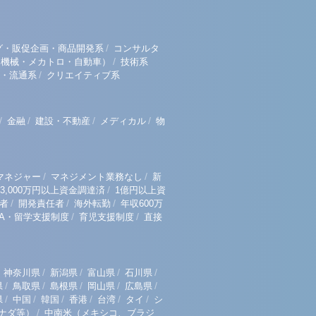
/
グ・販促企画・商品開発系
コンサルタ
/
（機械・メカトロ・自動車）
技術系
/
・流通系
クリエイティブ系
/
/
/
/
金融
建設・不動産
メディカル
物
/
/
マネジャー
マネジメント業務なし
新
/
3,000万円以上資金調達済
1億円以上資
/
/
/
者
開発責任者
海外転勤
年収600万
/
/
BA・留学支援制度
育児支援制度
直接
/
/
/
/
神奈川県
新潟県
富山県
石川県
/
/
/
/
/
県
鳥取県
島根県
岡山県
広島県
/
/
/
/
/
/
県
中国
韓国
香港
台湾
タイ
シ
/
ナダ等）
中南米（メキシコ、ブラジ