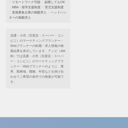
リモートワーク可能
副業してもOK
MBA・留学支援制度
育児支援制度
直接募集企業の掲載求人
ヘッドハン
ターの掲載求人
流通・小売（百貨店・スーパー・コン
ビニ）のマーケティングプランナー・
Webプランナーの転職・求人情報の検
索結果を表示しています。アンビ（AM
BI）では流通・小売（百貨店・スーパ
ー・コンビニ）のマーケティングプラ
ンナー・Webプランナーのように、業
界、勤務地、職種、年収などを掛け合
わせてご希望の条件での検索が可能で
す。