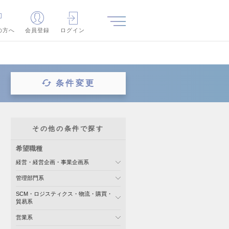
の方へ
会員登録
ログイン
条件変更
その他の条件で探す
希望職種
経営・経営企画・事業企画系
管理部門系
SCM・ロジスティクス・物流・購買・
貿易系
営業系