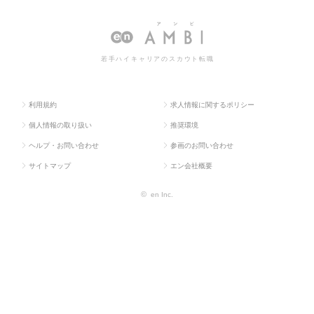
クラ
ング・販促
グプランナ
ジーランド等）のマーケティングプラ
ス求
企画・商品
ー・Webプラ
ンナー・Webプランナーの転職・求人
人TO
開発系
ンナー
情報一覧
若手ハイキャリアのスカウト転職
P
利用規約
求人情報に関するポリシー
個人情報の取り扱い
推奨環境
ヘルプ・お問い合わせ
参画のお問い合わせ
サイトマップ
エン会社概要
©
en Inc.