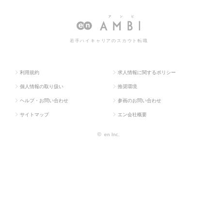
求人TOP
促企画・商品開発系
画・開
開発の転職・求人情報一覧
発
若手ハイキャリアのスカウト転職
利用規約
求人情報に関するポリシー
個人情報の取り扱い
推奨環境
ヘルプ・お問い合わせ
参画のお問い合わせ
サイトマップ
エン会社概要
©
en Inc.