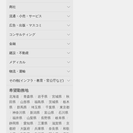
商社
流通・小売・サービス
広告・出版・マスコミ
コンサルティング
金融
建設・不動産
メディカル
物流・運輸
その他(インフラ・教育・官公庁など)
希望勤務地
北海道
青森県
岩手県
宮城県
秋
田県
山形県
福島県
茨城県
栃木
県
群馬県
埼玉県
千葉県
東京都
神奈川県
新潟県
富山県
石川県
福井県
山梨県
長野県
岐阜県
静岡県
愛知県
三重県
滋賀県
京
都府
大阪府
兵庫県
奈良県
和歌