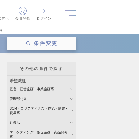
の方へ
会員登録
ログイン
覧
条件変更
その他の条件で探す
希望職種
経営・経営企画・事業企画系
管理部門系
SCM・ロジスティクス・物流・購買・
貿易系
営業系
マーケティング・販促企画・商品開発
系