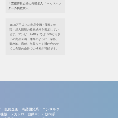
直接募集企業の掲載求人
ヘッドハン
ターの掲載求人
1800万円以上の商品企画・開発の転
職・求人情報の検索結果を表示してい
ます。アンビ（AMBI）では1800万円以
上の商品企画・開発のように、業界、
勤務地、職種、年収などを掛け合わせ
てご希望の条件での検索が可能です。
/
グ・販促企画・商品開発系
コンサルタ
/
（機械・メカトロ・自動車）
技術系