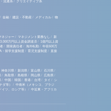
/
・流通系
クリエイティブ系
/
/
/
/
金融
建設・不動産
メディカル
物
/
/
マネジャー
マネジメント業務なし
新
/
3,000万円以上資金調達済
1億円以上資
/
/
/
者
開発責任者
海外転勤
年収600万
/
/
BA・留学支援制度
育児支援制度
直接
/
/
/
/
神奈川県
新潟県
富山県
石川県
/
/
/
/
/
県
鳥取県
島根県
岡山県
広島県
/
/
/
/
/
/
県
中国
韓国
香港
台湾
タイ
シ
/
ナダ等）
中南米（メキシコ、ブラジ
/
ドイツ、ロシア等）
中近東・アフリカ