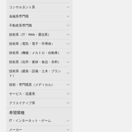
コンサルタント系
金融系専門職
不動産系専門職
技術系（IT・Web・通信系）
技術系（電気・電子・半導体）
技術系（機械・メカトロ・自動車）
技術系（化学・素材・食品・衣料）
技術系（建築・設備・土木・プラン
ト）
技術・専門職系（メディカル）
サービス・流通系
クリエイティブ系
希望業種
IT・インターネット・ゲーム
メーカー