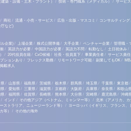
/
/
（建築・設備・土木・プラント）
技術・専門職系（メディカル）
サービス
/
/
/
/
商社
流通・小売・サービス
広告・出版・マスコミ
コンサルティング
庁など)
/
/
/
/
/
ル企業)
上場企業
株式公開準備
大手企業
ベンチャー企業
管理職・
/
/
/
/
/
/
衝
英語力が必要
中国語力が必要
英語力不問
転勤なし
土日祝休み
/
/
/
/
/
）
20代役員在籍
CxO候補
社長・役員直下
事業責任者
サービス責任
/
/
/
/
プションあり
フレックス勤務
リモートワーク可能
副業してもOK
M
掲載求人
/
/
/
/
/
/
/
/
/
田県
山形県
福島県
茨城県
栃木県
群馬県
埼玉県
千葉県
東京都
/
/
/
/
/
/
/
/
岡県
愛知県
三重県
滋賀県
京都府
大阪府
兵庫県
奈良県
和歌山
/
/
/
/
/
/
/
/
知県
福岡県
佐賀県
長崎県
熊本県
大分県
宮崎県
鹿児島県
沖縄
/
/
/
インド
その他アジア（ベトナム、ミャンマー等）
北米（アメリカ、カ
/
ーストラリア、ニュージーランド等）
ヨーロッパ（イギリス、フランス、
/
リカ等）
その他の海外