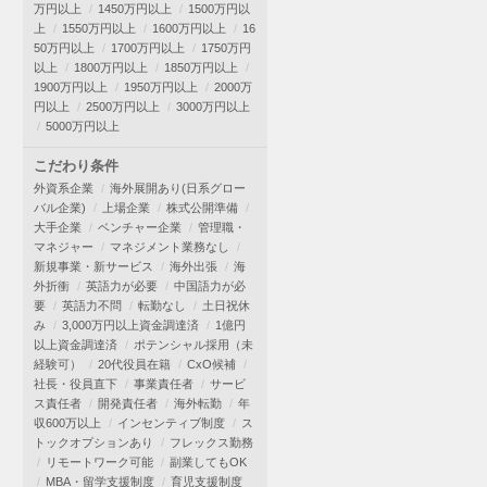
万円以上
1450万円以上
1500万円以
上
1550万円以上
1600万円以上
16
50万円以上
1700万円以上
1750万円
以上
1800万円以上
1850万円以上
1900万円以上
1950万円以上
2000万
円以上
2500万円以上
3000万円以上
5000万円以上
こだわり条件
外資系企業
海外展開あり(日系グロー
バル企業)
上場企業
株式公開準備
大手企業
ベンチャー企業
管理職・
マネジャー
マネジメント業務なし
新規事業・新サービス
海外出張
海
外折衝
英語力が必要
中国語力が必
要
英語力不問
転勤なし
土日祝休
み
3,000万円以上資金調達済
1億円
以上資金調達済
ポテンシャル採用（未
経験可）
20代役員在籍
CxO候補
社長・役員直下
事業責任者
サービ
ス責任者
開発責任者
海外転勤
年
収600万以上
インセンティブ制度
ス
トックオプションあり
フレックス勤務
リモートワーク可能
副業してもOK
MBA・留学支援制度
育児支援制度