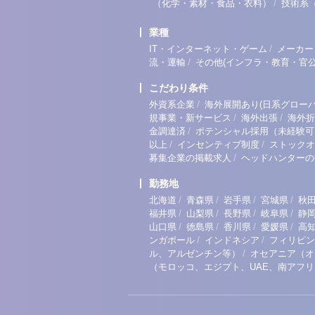
/
（化学・素材・食品・衣料）
技術系
業種
/
IT・インターネット・ゲーム
メーカー
/
流・運輸
その他(インフラ・教育・官公
こだわり条件
/
外資系企業
海外展開あり(日系グローバ
/
/
規事業・新サービス
海外出張
海外折
/
金調達済
ポテンシャル採用（未経験可
/
/
以上
インセンティブ制度
ストックオ
/
募集企業の掲載求人
ヘッドハンターの
勤務地
/
/
/
/
北海道
青森県
岩手県
宮城県
秋
/
/
/
/
福井県
山梨県
長野県
岐阜県
静
/
/
/
/
山口県
徳島県
香川県
愛媛県
高
/
/
ンガポール
インドネシア
フィリピン
/
ル、アルゼンチン等）
オセアニア（オ
（モロッコ、エジプト、UAE、南アフ