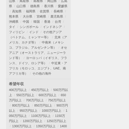
山県
鳥取県
島根県
岡山県
広島
県
山口県
徳島県
香川県
愛媛県
高知県
福岡県
佐賀県
長崎県
熊本県
大分県
宮崎県
鹿児島県
沖縄県
中国
韓国
香港
台湾
タイ
シンガポール
インドネシア
フィリピン
インド
その他アジア
（ベトナム、ミャンマー等）
北米（ア
メリカ、カナダ等）
中南米（メキシ
コ、ブラジル、アルゼンチン等）
オセ
アニア（オーストラリア、ニュージーラ
ンド等）
ヨーロッパ（イギリス、フラ
ンス、ドイツ、ロシア等）
中近東・ア
フリカ（モロッコ、エジプト、UAE、南
アフリカ等）
その他の海外
希望年収
400万円以上
450万円以上
500万円以
上
550万円以上
600万円以上
650
万円以上
700万円以上
750万円以上
800万円以上
850万円以上
900万円
以上
950万円以上
1000万円以上
1
050万円以上
1100万円以上
1150万
円以上
1200万円以上
1250万円以上
1300万円以上
1350万円以上
1400