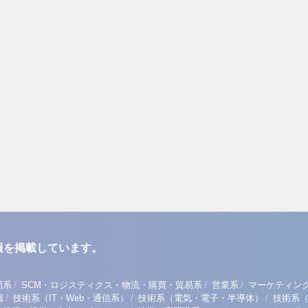
報を掲載しています。
/
/
/
門系
SCM・ロジスティクス・物流・購買・貿易系
営業系
マーケティン
/
/
/
職
技術系（IT・Web・通信系）
技術系（電気・電子・半導体）
技術系