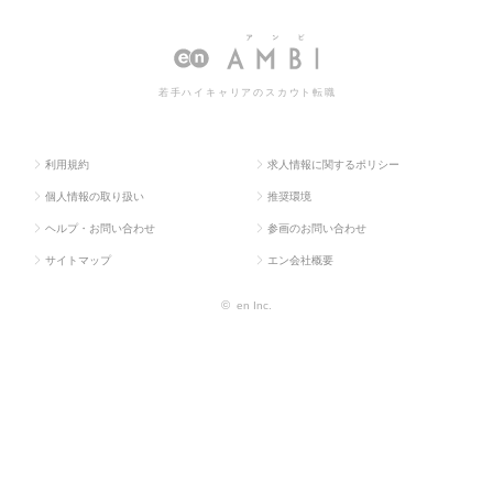
求人TOP
促企画・商品開発系
画・開
開発の転職・求人情報一覧
発
若手ハイキャリアのスカウト転職
利用規約
求人情報に関するポリシー
個人情報の取り扱い
推奨環境
ヘルプ・お問い合わせ
参画のお問い合わせ
サイトマップ
エン会社概要
©
en Inc.