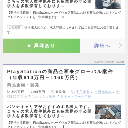
こちらの求人案件以外にも各業界の非公開
求人を多数保有しておりま…
【期待する役割】 PlayStationのハードウェア商品における商品企画およびプロダ
クトマネジメントをご担当頂きます。 ※…
匿名求人のため、求人詳細につきましてはご面談時にお伝え致しま
会社概要
す。
興味あり
詳細へ
掲載期間
26/07/29～26/08/11
PlayStationの商品企画◆グローバル案件
（年収810万円～1160万円）
商品企画・開発
800万円 ～ 1199万円
東京都
大手企業
土日祝休み
年
収600万以上
フレックス勤務
リモートワーク可能
パソナキャリアがおすすめする求人です。
こちらの求人案件以外にも各業界の非公開
求人を多数保有しておりま…
【期待する役割】 PlayStationのハードウェア商品における商品企画およびプロダ
クトマネジメントをご担当頂きます。 【…