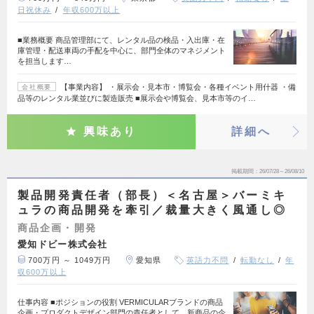
日祝休み
年収600万以上
■業務概要 商品管理部にて、レンタル品の検品・入出庫・在
庫管理・配送車両の手配を中心に、部門全体のマネジメント
を担当します…
【事業内容】 ・展示会・見本市・博覧会・各種イベント用什器 ・備
会社概要
品等のレンタル業並びに製造販売 ■展示会や博覧会、見本市等のイ…
興味あり
詳細へ
掲載期間
26/07/28～26/08/10
製品開発責任者（部長）＜名古屋＞バーミキ
ュラの商品開発を牽引／裁量大きく風通し◎
商品企画・開発
愛知ドビー株式会社
700万円 ～ 1049万円
愛知県
英語力不問
転勤なし
年
収600万以上
仕事内容 ■ポジションの役割 VERMICULARブランドの商品
企画・プロダクトデザイン部門の責任者として、新商品の企