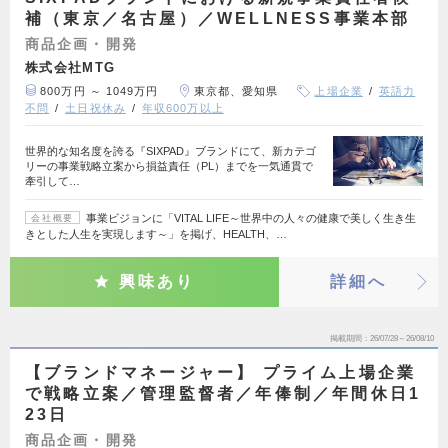
補（東京／名古屋）／WELLNESS事業本部
商品企画・開発
株式会社MTG
800万円 ～ 1049万円
東京都、愛知県
上場企業
英語力
不問
土日祝休み
年収600万以上
世界的な知名度を誇る『SIXPAD』ブランドにて、新カテゴ
リーの事業戦略立案から損益責任（PL）までを一気通貫で
牽引して…
事業ビジョンに「VITAL LIFE～世界中の人々の健康で美しく生き生
会社概要
きとした人生を実現します～」を掲げ、HEALTH、…
興味あり
詳細へ
掲載期間
26/07/28～26/08/10
【ブランドマネージャー】 プライム上場企業
で戦略立案／管理監督者／年俸制／年間休日1
23日
商品企画・開発