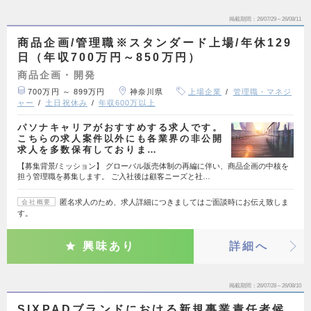
掲載期間
26/07/29～26/08/11
商品企画/管理職※スタンダード上場/年休129
日（年収700万円～850万円）
商品企画・開発
700万円 ～ 899万円
神奈川県
上場企業
管理職・マネジ
ャー
土日祝休み
年収600万以上
パソナキャリアがおすすめする求人です。
こちらの求人案件以外にも各業界の非公開
求人を多数保有しておりま…
【募集背景/ミッション】 グローバル販売体制の再編に伴い、商品企画の中核を
担う管理職を募集します。 ご入社後は顧客ニーズと社…
匿名求人のため、求人詳細につきましてはご面談時にお伝え致しま
会社概要
す。
興味あり
詳細へ
掲載期間
26/07/28～26/08/10
SIXPADブランドにおける新規事業責任者候