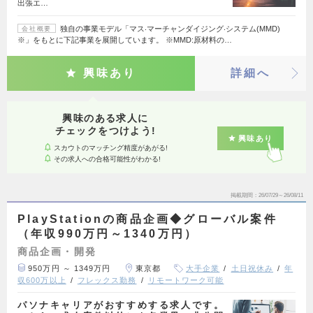
出張エ…
独自の事業モデル「マス‧マーチャンダイジング‧システム(MMD)
会社概要
※」をもとに下記事業を展開しています。 ※MMD:原材料の…
興味あり
詳細へ
興味のある求人に
チェックをつけよう!
興味あり
スカウトのマッチング精度があがる!
その求人への合格可能性がわかる!
掲載期間
26/07/29～26/08/11
PlayStationの商品企画◆グローバル案件
（年収990万円～1340万円）
商品企画・開発
950万円 ～ 1349万円
東京都
大手企業
土日祝休み
年
収600万以上
フレックス勤務
リモートワーク可能
パソナキャリアがおすすめする求人です。