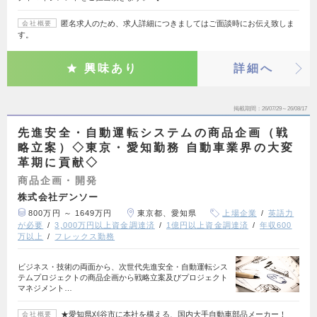
匿名求人のため、求人詳細につきましてはご面談時にお伝え致しま
会社概要
す。
興味あり
詳細へ
掲載期間
26/07/29～26/08/17
先進安全・自動運転システムの商品企画（戦
略立案）◇東京・愛知勤務 自動車業界の大変
革期に貢献◇
商品企画・開発
株式会社デンソー
800万円 ～ 1649万円
東京都、愛知県
上場企業
英語力
が必要
3,000万円以上資金調達済
1億円以上資金調達済
年収600
万以上
フレックス勤務
ビジネス・技術の両面から、次世代先進安全・自動運転シス
テムプロジェクトの商品企画から戦略立案及びプロジェクト
マネジメント…
★愛知県刈谷市に本社を構える、国内大手自動車部品メーカー！
会社概要