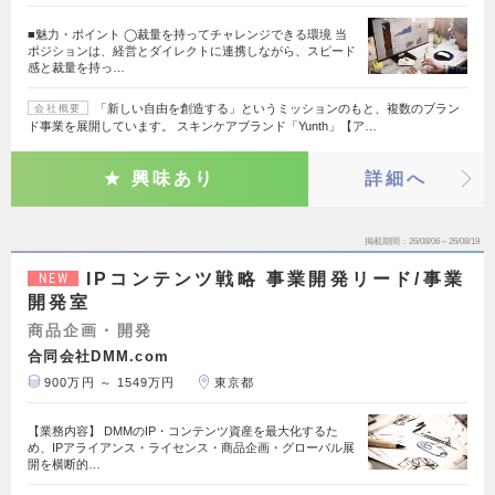
■魅力・ポイント ◯裁量を持ってチャレンジできる環境 当
ポジションは、経営とダイレクトに連携しながら、スピード
感と裁量を持っ…
「新しい自由を創造する」というミッションのもと、複数のブラン
会社概要
ド事業を展開しています。 スキンケアブランド「Yunth」【ア…
興味あり
詳細へ
掲載期間
26/08/06～26/08/19
IPコンテンツ戦略 事業開発リード/事業
NEW
開発室
商品企画・開発
合同会社DMM.com
900万円 ～ 1549万円
東京都
【業務内容】 DMMのIP・コンテンツ資産を最大化するた
め、IPアライアンス・ライセンス・商品企画・グローバル展
開を横断的…