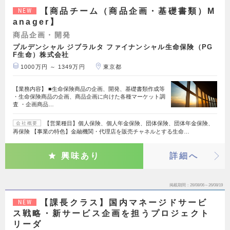
【商品チーム（商品企画・基礎書類）M
NEW
anager】
商品企画・開発
プルデンシャル ジブラルタ ファイナンシャル生命保険（PG
F生命）株式会社
1000万円 ～ 1349万円
東京都
【業務内容】 ■生命保険商品の企画、開発、基礎書類作成等
・生命保険商品の企画、商品企画に向けた各種マーケット調
査 ・企画商品…
【営業種目】個人保険、個人年金保険、団体保険、団体年金保険、
会社概要
再保険 【事業の特色】金融機関・代理店を販売チャネルとする生命…
興味あり
詳細へ
掲載期間
26/08/06～26/08/19
【課長クラス】国内マネージドサービ
NEW
ス戦略・新サービス企画を担うプロジェクト
リーダ