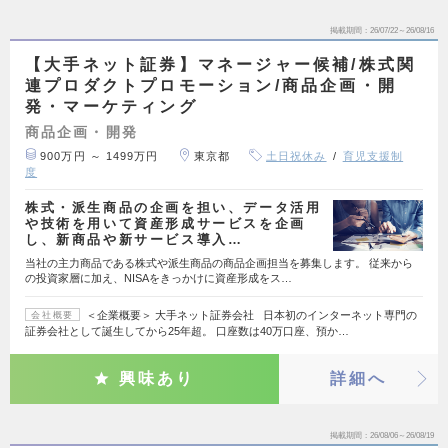
掲載期間
26/07/22～26/08/16
【大手ネット証券】マネージャー候補/株式関
連プロダクトプロモーション/商品企画・開
発・マーケティング
商品企画・開発
900万円 ～ 1499万円
東京都
土日祝休み
育児支援制
度
株式・派生商品の企画を担い、データ活用
や技術を用いて資産形成サービスを企画
し、新商品や新サービス導入…
当社の主力商品である株式や派生商品の商品企画担当を募集します。 従来から
の投資家層に加え、NISAをきっかけに資産形成をス…
＜企業概要＞ 大手ネット証券会社 日本初のインターネット専門の
会社概要
証券会社として誕生してから25年超。 口座数は40万口座、預か…
興味あり
詳細へ
掲載期間
26/08/06～26/08/19