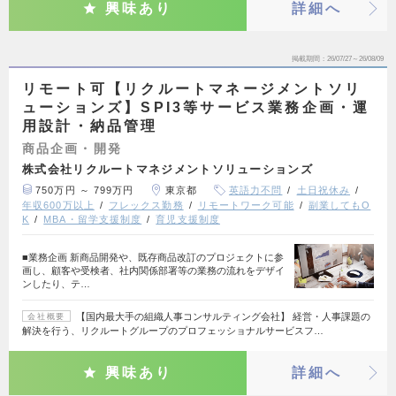
興味あり
詳細へ
掲載期間
26/07/27～26/08/09
リモート可【リクルートマネージメントソリ
ューションズ】SPI3等サービス業務企画・運
用設計・納品管理
商品企画・開発
株式会社リクルートマネジメントソリューションズ
750万円 ～ 799万円
東京都
英語力不問
土日祝休み
年収600万以上
フレックス勤務
リモートワーク可能
副業してもO
K
MBA・留学支援制度
育児支援制度
■業務企画 新商品開発や、既存商品改訂のプロジェクトに参
画し、顧客や受検者、社内関係部署等の業務の流れをデザイ
ンしたり、テ…
【国内最大手の組織人事コンサルティング会社】 経営・人事課題の
会社概要
解決を行う、リクルートグループのプロフェッショナルサービスフ…
興味あり
詳細へ