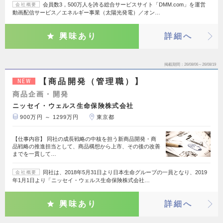
会員数3，500万人を誇る総合サービスサイト「DMM.com」を運営
会社概要
動画配信サービス／エネルギー事業（太陽光発電）／オン…
興味あり
詳細へ
掲載期間
26/08/06～26/08/19
【商品開発（管理職）】
NEW
商品企画・開発
ニッセイ・ウェルス生命保険株式会社
900万円 ～ 1299万円
東京都
【仕事内容】 同社の成長戦略の中核を担う新商品開発・商
品戦略の推進担当として、商品構想から上市、その後の改善
までを一貫して…
同社は、2018年5月31日より日本生命グループの一員となり、2019
会社概要
年1月1日より「ニッセイ・ウェルス生命保険株式会社…
興味あり
詳細へ