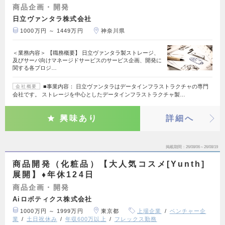
商品企画・開発
日立ヴァンタラ株式会社
1000万円 ～ 1449万円
神奈川県
＜業務内容＞ 【職務概要】 日立ヴァンタラ製ストレージ、
及びサーバ向けマネージドサービスのサービス企画、開発に
関する各プロジ…
■事業内容： 日立ヴァンタラはデータインフラストラクチャの専門
会社概要
会社です。 ストレージを中心としたデータインフラストラクチャ製…
興味あり
詳細へ
掲載期間
26/08/06～26/08/19
商品開発（化粧品）【大人気コスメ[Yunth]
展開】♦年休124日
商品企画・開発
Aiロボティクス株式会社
1000万円 ～ 1999万円
東京都
上場企業
ベンチャー企
業
土日祝休み
年収600万以上
フレックス勤務