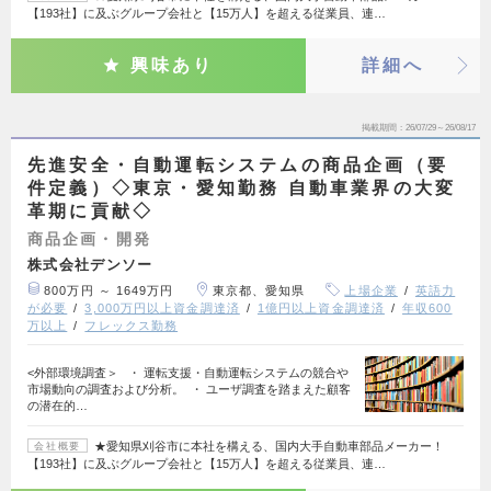
【193社】に及ぶグループ会社と【15万人】を超える従業員、連…
興味あり
詳細へ
掲載期間
26/07/29～26/08/17
先進安全・自動運転システムの商品企画（要
件定義）◇東京・愛知勤務 自動車業界の大変
革期に貢献◇
商品企画・開発
株式会社デンソー
800万円 ～ 1649万円
東京都、愛知県
上場企業
英語力
が必要
3,000万円以上資金調達済
1億円以上資金調達済
年収600
万以上
フレックス勤務
<外部環境調査＞ ・ 運転支援・自動運転システムの競合や
市場動向の調査および分析。 ・ ユーザ調査を踏まえた顧客
の潜在的…
★愛知県刈谷市に本社を構える、国内大手自動車部品メーカー！
会社概要
【193社】に及ぶグループ会社と【15万人】を超える従業員、連…