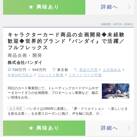
興味あり
詳細へ
掲載期間
26/07/29～26/08/12
キャラクターカード商品の企画開発◆未経験
歓迎◆世界的ブランド『バンダイ』で活躍／
フルフレックス
商品企画・開発
株式会社バンダイ
700万円 ～ 949万円
東京都
英語力不問
土日祝休み
年収600万以上
フレックス勤務
リモートワーク可能
同社のカード事業部にて、トレーディングカードゲームやデ
ータカードダスの企画開発、プロモーション業務など、幅広
い領域をお任…
バンダイは1950年に創業し、「夢・クリエイション ～楽しいとき
会社概要
を創る企業～」を企業スローガンに掲げ、 IPを軸に玩具、ガ…
興味あり
詳細へ