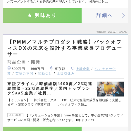
パワーメントすることを経営の基本理念としています。 国内外にお…
興味あり
詳細へ
掲載期間
26/07/27～26/08/09
【PMM／マルチプロダクト戦略】バックオフ
ィスDXの未来を設計する事業成長プロデュー
サー
商品企画・開発
800万円 ～ 999万円
東京都
上場企業
ベンチャー企
業
英語力不問
転勤なし
土日祝休み
東証プライム／時価総額4400億／23期連
続増収・22期連続黒字／国内トップラン
クSaaS企業／社員…
【ミッション】 ・株式会社ラクス ITサービスで企業の成長を継続的に支援し
ます ・楽楽クラウド事業本部 バックオフィス領…
【ITソリューション事業】 Saas事業として、中小企業向けクラウド
会社概要
サービスの企画・開発・販売を行っています。 ■キャリアの…