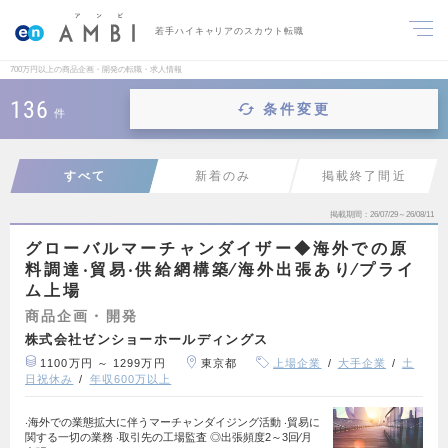
若手ハイキャリアのスカウト転職
700万円以上の商品企画・開発の転職・求人情報
136
条件変更
件
すべて
新着のみ
掲載終了間近
掲載期間
26/07/29～26/08/11
グローバルマーチャンダイザー◆海外での原
料調達‧貿易‧供給網構築∕海外出張あり∕プライ
ム上場
商品企画・開発
株式会社ゼンショーホールディングス
1100万円 ～ 1299万円
東京都
上場企業
大手企業
土
日祝休み
年収600万以上
‧海外での業態拡大に伴うマーチャンダイジング活動 ‧貿易に
関する一切の業務 ‧取引先の工場監査 ◎出張頻度2～3回∕月