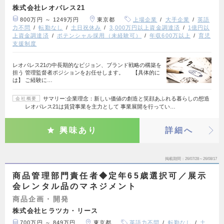
株式会社レオパレス21
800万円 ～ 1249万円
東京都
上場企業
大手企業
英語
力不問
転勤なし
土日祝休み
3,000万円以上資金調達済
1億円以
上資金調達済
ポテンシャル採用（未経験可）
年収600万以上
育児
支援制度
レオパレス21の中長期的なビジョン、ブランド戦略の構築を
担う 管理監督者ポジションをお任せします。 【具体的に
は】 ご経験に…
サマリー:企業理念：新しい価値の創造と笑顔あふれる暮らしの想造
会社概要
レオパレス21は賃貸事業を主力として 事業展開を行ってい…
興味あり
詳細へ
掲載期間
26/07/28～26/08/17
商品管理部門責任者◆定年65歳選択可／展示
会レンタル品のマネジメント
商品企画・開発
株式会社ヒラツカ・リース
700万円 ～ 849万円
東京都
英語力不問
転勤なし
土