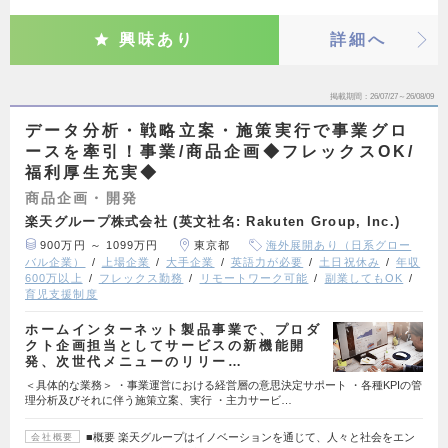
興味あり
詳細へ
掲載期間
26/07/27～26/08/09
データ分析・戦略立案・施策実行で事業グロ
ースを牽引！事業/商品企画◆フレックスOK/
福利厚生充実◆
商品企画・開発
楽天グループ株式会社 (英文社名: Rakuten Group, Inc.)
900万円 ～ 1099万円
東京都
海外展開あり（日系グロー
バル企業）
上場企業
大手企業
英語力が必要
土日祝休み
年収
600万以上
フレックス勤務
リモートワーク可能
副業してもOK
育児支援制度
ホームインターネット製品事業で、プロダ
クト企画担当としてサービスの新機能開
発、次世代メニューのリリー…
＜具体的な業務＞ ・事業運営における経営層の意思決定サポート ・各種KPIの管
理分析及びそれに伴う施策立案、実行 ・主力サービ…
■概要 楽天グループはイノベーションを通じて、人々と社会をエン
会社概要