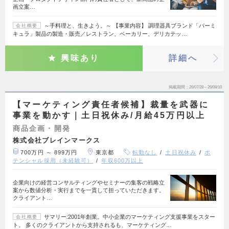
画立案…
～手料理と、生きよう。～ 【事業内容】 調理器具ブランド「バーミ
会社概要
キュラ」製品の製造・販売／レストラン、ベーカリー、デリカテッ…
興味あり
詳細へ
掲載期間
26/07/28～26/08/10
【マーケティング責任者候補】裁量を武器に
事業を動かす｜土日祝休み/月給45万円以上
商品企画・開発
株式会社ブレインマークス
700万円 ～ 899万円
東京都
転勤なし
土日祝休み
ポ
テンシャル採用（未経験可）
年収600万以上
企業向けの経営コンサルティングやセミナーの集客の戦略立
案から数値分析・実行までを一貫して担っていただきます。
クライアント…
サマリー:2001年創業。中小企業のマーケティング支援事業をスター
会社概要
ト。 多くのクライアントから支持されるも、マーケティング…