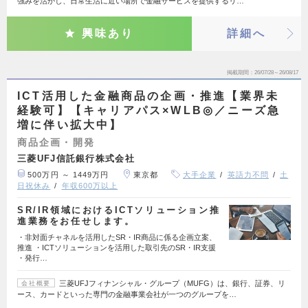
強みを活かし、日常生活に近い場所で金融サービスを提供するリ…
興味あり
詳細へ
掲載期間
26/07/28～26/08/17
ICT活用した金融商品の企画・推進【業界未
経験可】【キャリアパス×WLB◎／ニーズ急
増に伴い拡大中】
商品企画・開発
三菱UFJ信託銀行株式会社
500万円 ～ 1449万円
東京都
大手企業
英語力不問
土
日祝休み
年収600万以上
SR/IR領域におけるICTソリューション推
進業務をお任せします。
・非対面チャネルを活用したSR・IR商品に係る企画立案、
推進 ・ICTソリューションを活用した取引先のSR・IR支援
・発行…
三菱UFJフィナンシャル・グループ（MUFG）は、銀行、証券、リ
会社概要
ース、カードといった専門の金融事業会社が一つのグループを…