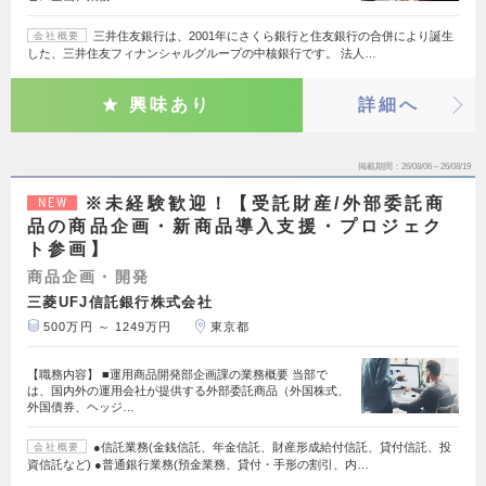
三井住友銀行は、2001年にさくら銀行と住友銀行の合併により誕生
会社概要
した、三井住友フィナンシャルグループの中核銀行です。 法人…
興味あり
詳細へ
掲載期間
26/08/06～26/08/19
※未経験歓迎！【受託財産/外部委託商
NEW
品の商品企画・新商品導入支援・プロジェク
ト参画】
商品企画・開発
三菱UFJ信託銀行株式会社
500万円 ～ 1249万円
東京都
【職務内容】 ■運用商品開発部企画課の業務概要 当部で
は、国内外の運用会社が提供する外部委託商品（外国株式、
外国債券、ヘッジ…
●信託業務(金銭信託、年金信託、財産形成給付信託、貸付信託、投
会社概要
資信託など) ●普通銀行業務(預金業務、貸付・手形の割引、内…