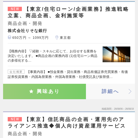
【東京/住宅ローン/企画業務】推進戦略
NEW
立案、商品企画、金利施策等
商品企画・開発
株式会社りそな銀行
650万円 ～ 1099万円
東京都
【職務内容】 ▽経験・スキルに応じて、お任せする業務を
決定いたします。 ■商品企画の業務内容 (1)住宅ローン商品
の多様化する…
【事業内容】 ■預金業務・貸出業務・商品有価証券売買業務・有価
会社概要
証券投資業務・内国為替業務・外国為替業務・社債受託及び振替債…
興味あり
詳細へ
掲載期間
26/08/06～26/08/19
【東京】信託商品の企画・運用先のア
NEW
ライアンス推進◆個人向け資産運用サービス
商品企画・開発