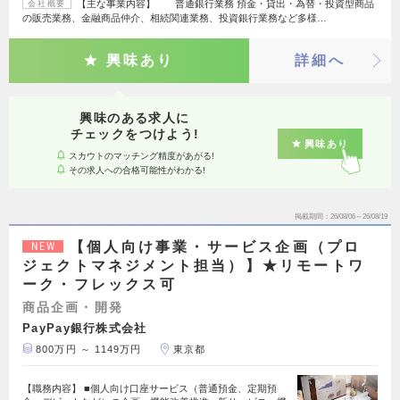
【主な事業内容】 普通銀行業務 預金・貸出・為替・投資型商品
会社概要
の販売業務、金融商品仲介、相続関連業務、投資銀行業務など多様…
興味あり
詳細へ
興味のある求人に
チェックをつけよう!
興味あり
スカウトのマッチング精度があがる!
その求人への合格可能性がわかる!
掲載期間
26/08/06～26/08/19
【個人向け事業・サービス企画（プロ
NEW
ジェクトマネジメント担当）】★リモートワ
ーク・フレックス可
商品企画・開発
PayPay銀行株式会社
800万円 ～ 1149万円
東京都
【職務内容】 ■個人向け口座サービス（普通預金、定期預