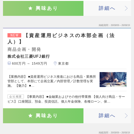
興味あり
詳細へ
掲載期間
26/08/06～26/08/19
【資産運用ビジネスの本部企画（法
NEW
人）】
商品企画・開発
株式会社三菱UFJ銀行
600万円 ～ 1549万円
東京都
【業務内容】 ■資産運用ビジネス推進における商品・業務所
管部として、本部にて企画立案／内部管理／計数管理を実
施。 【魅力】 ■…
【事業内容】 ■金融業およびその他付帯業務 【個人向け商品・サー
会社概要
ビス】 口座開設、預金、投資信託、個人年金保険、各種ローン、保…
興味あり
詳細へ
掲載期間
26/08/06～26/08/19