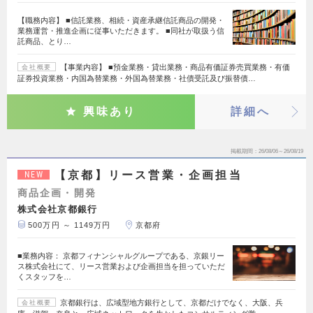
【職務内容】 ■信託業務、相続・資産承継信託商品の開発・
業務運営・推進企画に従事いただきます。 ■同社が取扱う信
託商品、とり…
【事業内容】 ■預金業務・貸出業務・商品有価証券売買業務・有価
会社概要
証券投資業務・内国為替業務・外国為替業務・社債受託及び振替債…
興味あり
詳細へ
掲載期間
26/08/06～26/08/19
【京都】リース営業・企画担当
NEW
商品企画・開発
株式会社京都銀行
500万円 ～ 1149万円
京都府
■業務内容： 京都フィナンシャルグループである、京銀リー
ス株式会社にて、リース営業および企画担当を担っていただ
くスタッフを…
京都銀行は、広域型地方銀行として、京都だけでなく、大阪、兵
会社概要