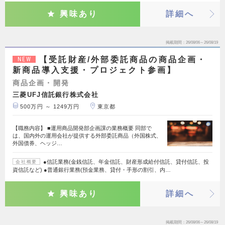
興味あり
詳細へ
掲載期間
26/08/06～26/08/19
【受託財産/外部委託商品の商品企画・
NEW
新商品導入支援・プロジェクト参画】
商品企画・開発
三菱UFJ信託銀行株式会社
500万円 ～ 1249万円
東京都
【職務内容】 ■運用商品開発部企画課の業務概要 同部で
は、国内外の運用会社が提供する外部委託商品（外国株式、
外国債券、ヘッジ…
●信託業務(金銭信託、年金信託、財産形成給付信託、貸付信託、投
会社概要
資信託など) ●普通銀行業務(預金業務、貸付・手形の割引、内…
興味あり
詳細へ
掲載期間
26/08/06～26/08/19