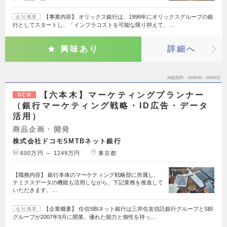
【事業内容】 オリックス銀行は、1998年にオリックスグループの銀
会社概要
行としてスタートし、「インフラコストを可能な限り抑えて、…
興味あり
詳細へ
掲載期間
26/08/06～26/08/19
【六本木】マーケティングプランナー
NEW
（銀行マーケティング戦略・ID広告・データ
活用）
商品企画・開発
株式会社ドコモSMTBネット銀行
600万円 ～ 1249万円
東京都
【職務内容】 銀行本体のマーケティング戦略部に所属し、
テミクスデータの機能も活用しながら、下記業務を推進して
いただきます。…
【企業概要】 住信SBIネット銀行は三井住友信託銀行グループとSBI
会社概要
グループが2007年9月に開業。優れた能力と個性を持っ…