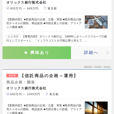
オリックス銀行株式会社
600万円 ～ 949万円
東京都
【業務内容】 ■新規商品の企画・立案・実装 ■既存商品の販
売チャネルの開拓、商品改良 ■外部企業との折衝、アライア
ンス構築 ■商…
【事業内容】 オリックス銀行は、1998年にオリックスグループの銀
会社概要
行としてスタートし、「インフラコストを可能な限り抑えて、…
興味あり
詳細へ
掲載期間
26/08/06～26/08/19
【信託商品の企画～運用】
NEW
商品企画・開発
オリックス銀行株式会社
600万円 ～ 1049万円
東京都
【業務内容】 ■新規商品の企画・立案・実装 ■既存商品の販
売チャネルの開拓、商品改良 ■外部企業との折衝、アライア
ンス構築 ■個…