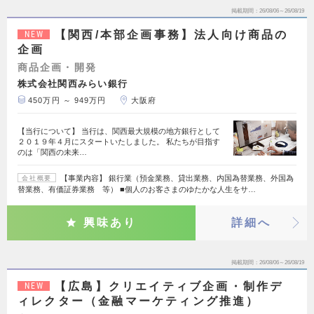
掲載期間
26/08/06～26/08/19
【関西/本部企画事務】法人向け商品の
NEW
企画
商品企画・開発
株式会社関西みらい銀行
450万円 ～ 949万円
大阪府
【当行について】 当行は、関西最大規模の地方銀行として
２０１９年４月にスタートいたしました。 私たちが目指す
のは「関西の未来…
【事業内容】 銀行業（預金業務、貸出業務、内国為替業務、外国為
会社概要
替業務、有価証券業務 等） ■個人のお客さまのゆたかな人生をサ…
興味あり
詳細へ
掲載期間
26/08/06～26/08/19
【広島】クリエイティブ企画・制作デ
NEW
ィレクター（金融マーケティング推進）