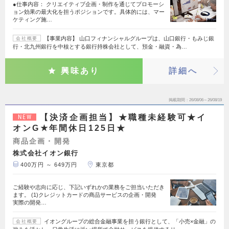
●仕事内容： クリエイティブ企画・制作を通じてプロモーシ
ョン効果の最大化を担うポジションです。具体的には、マー
ケティング施…
【事業内容】 山口フィナンシャルグループは、山口銀行・もみじ銀
会社概要
行・北九州銀行を中核とする銀行持株会社として、預金・融資・為…
興味あり
詳細へ
掲載期間
26/08/06～26/08/19
【決済企画担当】★職種未経験可★イ
NEW
オンG★年間休日125日★
商品企画・開発
株式会社イオン銀行
400万円 ～ 649万円
東京都
ご経験や志向に応じ、下記いずれかの業務をご担当いただき
ます。 (1)クレジットカードの商品サービスの企画・開発
実際の開発…
イオングループの総合金融事業を担う銀行として、「小売×金融」の
会社概要