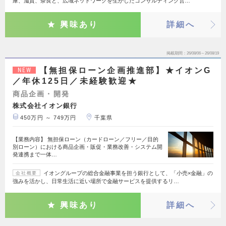
庫、滋賀、奈良と、広域ネットワークを生かしたコンサルティング営…
興味あり
詳細へ
掲載期間
26/08/06～26/08/19
【無担保ローン企画推進部】★イオンG
NEW
／年休125日／未経験歓迎★
商品企画・開発
株式会社イオン銀行
450万円 ～ 749万円
千葉県
【業務内容】 無担保ローン（カードローン／フリー／目的
別ローン）における商品企画・販促・業務改善・システム開
発連携まで一体…
イオングループの総合金融事業を担う銀行として、「小売×金融」の
会社概要
強みを活かし、日常生活に近い場所で金融サービスを提供するリ…
興味あり
詳細へ