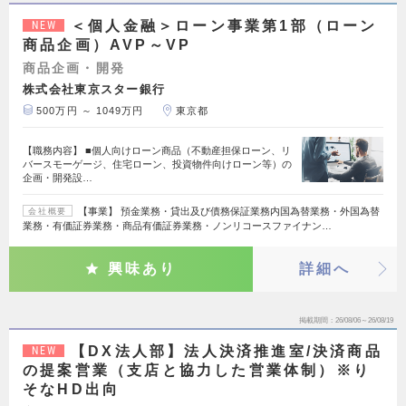
＜個人金融＞ローン事業第1部（ローン
NEW
商品企画）AVP～VP
商品企画・開発
株式会社東京スター銀行
500万円 ～ 1049万円
東京都
【職務内容】 ■個人向けローン商品（不動産担保ローン、リ
バースモーゲージ、住宅ローン、投資物件向けローン等）の
企画・開発設…
【事業】 預金業務・貸出及び債務保証業務内国為替業務・外国為替
会社概要
業務・有価証券業務・商品有価証券業務・ノンリコースファイナン…
興味あり
詳細へ
掲載期間
26/08/06～26/08/19
【DX法人部】法人決済推進室/決済商品
NEW
の提案営業（支店と協力した営業体制）※り
そなHD出向