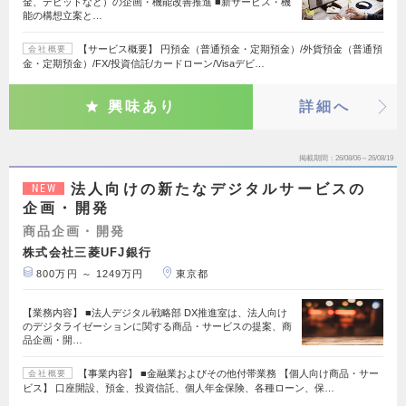
金、デビットなど）の企画・機能改善推進 ■新サービス・機
能の構想立案と…
【サービス概要】 円預金（普通預金・定期預金）/外貨預金（普通預
会社概要
金・定期預金）/FX/投資信託/カードローン/Visaデビ…
興味あり
詳細へ
掲載期間
26/08/06～26/08/19
法人向けの新たなデジタルサービスの
NEW
企画・開発
商品企画・開発
株式会社三菱UFJ銀行
800万円 ～ 1249万円
東京都
【業務内容】 ■法人デジタル戦略部 DX推進室は、法人向け
のデジタライゼーションに関する商品・サービスの提案、商
品企画・開…
【事業内容】 ■金融業およびその他付帯業務 【個人向け商品・サー
会社概要
ビス】 口座開設、預金、投資信託、個人年金保険、各種ローン、保…