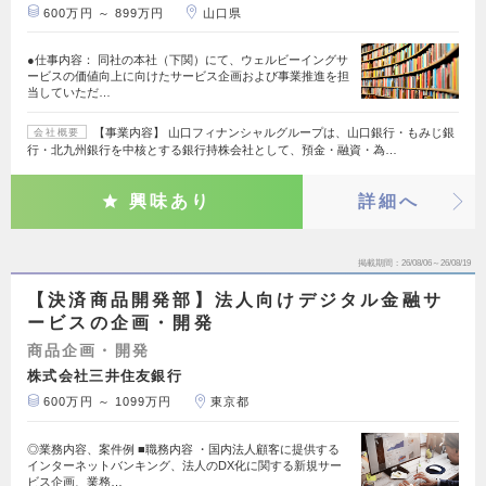
600万円 ～ 899万円
山口県
●仕事内容： 同社の本社（下関）にて、ウェルビーイングサ
ービスの価値向上に向けたサービス企画および事業推進を担
当していただ…
【事業内容】 山口フィナンシャルグループは、山口銀行・もみじ銀
会社概要
行・北九州銀行を中核とする銀行持株会社として、預金・融資・為…
興味あり
詳細へ
掲載期間
26/08/06～26/08/19
【決済商品開発部】法人向けデジタル金融サ
ービスの企画・開発
商品企画・開発
株式会社三井住友銀行
600万円 ～ 1099万円
東京都
◎業務内容、案件例 ■職務内容 ・国内法人顧客に提供する
インターネットバンキング、法人のDX化に関する新規サー
ビス企画、業務…