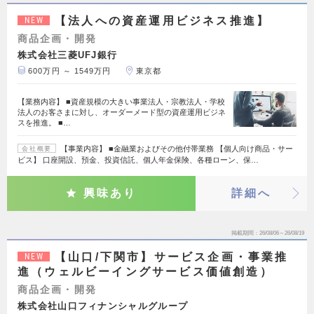
【法人への資産運用ビジネス推進】
NEW
商品企画・開発
株式会社三菱UFJ銀行
600万円 ～ 1549万円
東京都
【業務内容】 ■資産規模の大きい事業法人・宗教法人・学校
法人のお客さまに対し、オーダーメード型の資産運用ビジネ
スを推進。 ■…
【事業内容】 ■金融業およびその他付帯業務 【個人向け商品・サー
会社概要
ビス】 口座開設、預金、投資信託、個人年金保険、各種ローン、保…
興味あり
詳細へ
掲載期間
26/08/06～26/08/19
【山口/下関市】サービス企画・事業推
NEW
進（ウェルビーイングサービス価値創造）
商品企画・開発
株式会社山口フィナンシャルグループ