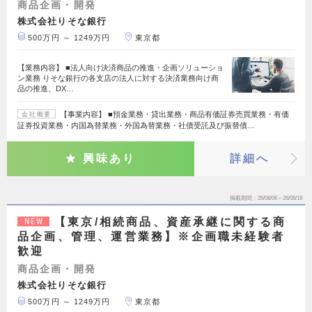
商品企画・開発
株式会社りそな銀行
500万円 ～ 1249万円
東京都
【業務内容】 ■法人向け決済商品の推進・企画ソリューショ
ン業務 りそな銀行の各支店の法人に対する決済業務向け商
品の推進、DX…
【事業内容】 ■預金業務・貸出業務・商品有価証券売買業務・有価
会社概要
証券投資業務・内国為替業務・外国為替業務・社債受託及び振替債…
興味あり
詳細へ
掲載期間
26/08/06～26/08/19
【東京/相続商品、資産承継に関する商
NEW
品企画、管理、運営業務】※企画職未経験者
歓迎
商品企画・開発
株式会社りそな銀行
500万円 ～ 1249万円
東京都