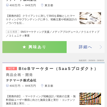
400万円 ～ 849万円
東京都
【業務内容】 クライアントに対してSNSを基軸としたマー
ケティングやブランディングに伴う、戦略立案や戦術設計の
ノウハウを伝…
SNSマーケティング支援／メディアプロデュース／クリエイティブ
会社概要
／コミュニティ事業
興味あり
詳細へ
掲載期間
26/08/06～26/08/19
BtoBマーケター（SaaSプロダクト）
NEW
商品企画・開発
テテマーチ株式会社
400万円 ～ 849万円
東京都
【業務内容】 ・マーケティング戦略設計／戦術の立案 ・無
料登録ユーザー獲得に向けた施策立案と実行 ・コンテンツ
施策立案と実行、…