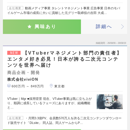
動画メディア事業 タレントマネジメント事業 広告事業 日本のモバ
会社概要
イルゲーム市場の成長に大いに貢献した元グリー取締役の吉田 大成…
興味あり
詳細へ
掲載期間
26/08/06～26/08/19
【VTuberマネジメント部門の責任者】
NEW
エンタメ好き必見！日本が誇る二次元コンテ
ンツを世界へ届け
商品企画・開発
株式会社viviON
600万円 ～ 849万円
東京都
VTuber｜Mgr ■採用背景 現在、VTuber事業は既に立ち上が
り、順調に成長しているフェーズにありますが、組織機能
と…
・月間3.3億PV、会員数570万人を誇る二次元コンテンツダウンロー
会社概要
ド販売サイト「DLsite」 同人誌、同人ゲームからP…