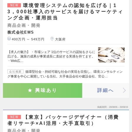
環境管理システムの認知を広げる｜1
NEW
3，000社導入のサービスを届けるマーケティ
ング企画・運用担当
商品企画・開発
株式会社EMS
400万円 ～ 549万円
大阪府
【求人の魅力】 ・市場シェア 1位のサービスの認知をさらに
広げる。施策の成果が事業成長に直結する実感を持てます。
・Web広…
循環型社会・持続可能な社会の実現を目指し、環境コンサルティン
会社概要
グ事業を中心に展開している当社。大手食品会社や建設会社、官公…
興味あり
詳細へ
掲載期間
26/08/06～26/08/19
【東京】パッケージデザイナー（消費
NEW
者リサーチ×AI活用・大手直取引）
商品企画・開発