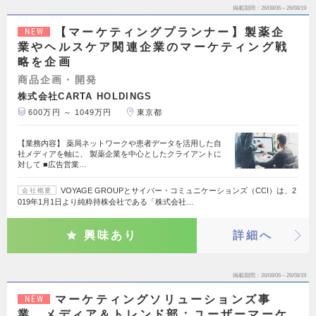
掲載期間
26/08/06～26/08/19
【マーケティングプランナー】製薬企
NEW
業やヘルスケア関連企業のマーケティング戦
略を企画
商品企画・開発
株式会社CARTA HOLDINGS
600万円 ～ 1049万円
東京都
【業務内容】 薬局ネットワークや患者データを活用した自
社メディアを軸に、 製薬企業を中心としたクライアントに
対して ■広告営業…
VOYAGE GROUPとサイバー・コミュニケーションズ（CCI）は、2
会社概要
019年1月1日より純粋持株会社である「株式会社…
興味あり
詳細へ
掲載期間
26/08/06～26/08/19
マーケティングソリューションズ事
NEW
業 メディア＆トレンド部：ユーザーマーケ