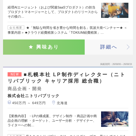
経理AIエージェント（および関連SaaSプロダクト）の担当
プロダクトマネージャーとして、プロダクトのリリースから
その後の…
★「無駄な時間を省き豊かな時間を創る」筑波大発ベンチャー★ ＜
会社概要
事業内容＞ ■クラウド経費精算システム「TOKIUM経費精算」…
興味あり
詳細へ
掲載期間
26/08/06～26/08/19
■札幌本社 LP制作ディレクター（ニト
NEW
リパブリック キャリア採用 総合職）
商品企画・開発
株式会社ニトリパブリック
450万円 ～ 649万円
北海道
【業務内容】 ・LPの構成案、デザイン制作 ・商品計画や商
品企画の理解 ・ターゲット、ユーザー分析 ・デザイナー、
ライターへの制…