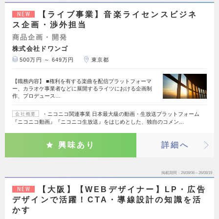
【ライブ事業】音楽ライセンスビジネ
NEW
ス企画・渉外担当
商品企画・開発
株式会社ドワンゴ
500万円 ～ 649万円
東京都
【職務内容】 ■権利を有する楽曲を配信プラットフォーマ
ー、カラオケ事業者などに展開するライツにおける企画制
作、プロデュース…
・ニコニコ関連事業 日本最大級の動画・生放送プラットフォーム
会社概要
『ニコニコ動画』『ニコニコ生放送』をはじめとした、独自のコメン…
興味あり
詳細へ
掲載期間
26/08/06～26/08/19
【大阪】【WEBデザイナー】LP・広告
NEW
デザインで活躍！CTA・導線設計の知識を活
かす