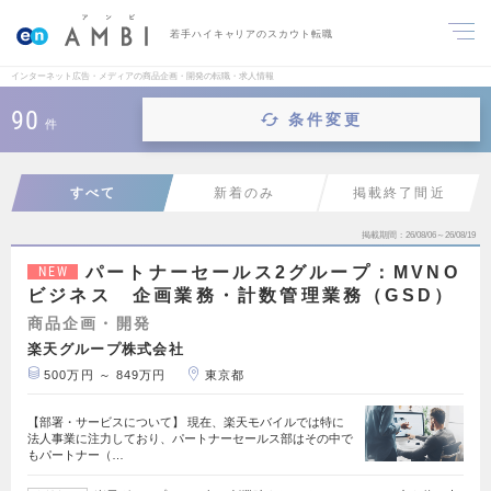
若手ハイキャリアのスカウト転職
インターネット広告・メディアの商品企画・開発の転職・求人情報
90
条件変更
件
すべて
新着のみ
掲載終了間近
掲載期間
26/08/06～26/08/19
パートナーセールス2グループ：MVNO
NEW
ビジネス 企画業務・計数管理業務（GSD）
商品企画・開発
楽天グループ株式会社
500万円 ～ 849万円
東京都
【部署・サービスについて】 現在、楽天モバイルでは特に
法人事業に注力しており、パートナーセールス部はその中で
もパートナー（…