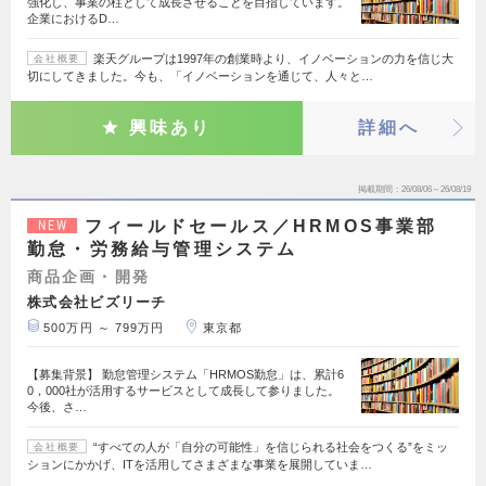
強化し、事業の柱として成長させることを目指しています。
企業におけるD…
楽天グループは1997年の創業時より、イノベーションの力を信じ大
会社概要
切にしてきました。今も、「イノベーションを通じて、人々と…
興味あり
詳細へ
掲載期間
26/08/06～26/08/19
フィールドセールス／HRMOS事業部
NEW
勤怠・労務給与管理システム
商品企画・開発
株式会社ビズリーチ
500万円 ～ 799万円
東京都
【募集背景】 勤怠管理システム「HRMOS勤怠」は、累計6
0，000社が活用するサービスとして成長して参りました。
今後、さ…
“すべての人が「自分の可能性」を信じられる社会をつくる”をミッ
会社概要
ションにかかげ、ITを活用してさまざまな事業を展開していま…