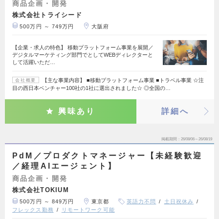
商品企画・開発
株式会社トライシード
500万円 ～ 749万円
大阪府
【企業・求人の特色】 移動プラットフォーム事業を展開／
デジタルマーケティング部門でとしてWEBディレクターと
して活躍いただ…
【主な事業内容】 ■移動プラットフォーム事業 ■トラベル事業 ☆注
会社概要
目の西日本ベンチャー100社の1社に選出されました☆ ◎全国の…
興味あり
詳細へ
掲載期間
26/08/06～26/08/19
PdM／プロダクトマネージャー【未経験歓迎
／経理AIエージェント】
商品企画・開発
株式会社TOKIUM
500万円 ～ 849万円
東京都
英語力不問
土日祝休み
フレックス勤務
リモートワーク可能