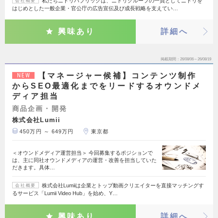
私たちニトリパブリックは、ニトリグループの一員としてニトリを
会社概要
はじめとした一般企業・官公庁の広告宣伝及び成長戦略を支えてい…
興味あり
詳細へ
掲載期間
26/08/06～26/08/19
【マネージャー候補】コンテンツ制作
NEW
からSEO最適化までをリードするオウンドメ
ディア担当
商品企画・開発
株式会社Lumii
450万円 ～ 649万円
東京都
＜オウンドメディア運営担当＞ 今回募集するポジションで
は、主に同社オウンドメディアの運営・改善を担当していた
だきます。具体…
株式会社Lumiiは企業とトップ動画クリエイターを直接マッチングす
会社概要
るサービス「Lumii Video Hub」を始め、Y…
興味あり
詳細へ