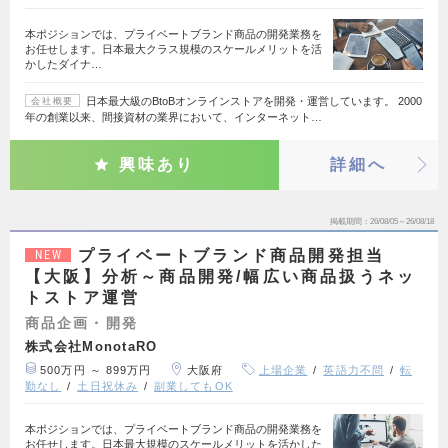
本ポジションでは、プライベートブランド商品の開発業務を
お任せします。日本最大クラス規模のスケールメリットを活
かしたダイナ…
日本最大級のBtoBオンラインストアを開発・運営しています。 2000
会社概要
年の創業以来、間接資材の業界において、インターネット…
興味あり
詳細へ
掲載期間
26/08/05～26/08/18
プライベートブランド商品開発担当
NEW
【大阪】分析～商品開発/幅広い商品扱うネッ
トストア運営
商品企画・開発
株式会社MonotaRO
500万円 ～ 899万円
大阪府
上場企業
英語力不問
転
勤なし
土日祝休み
副業してもOK
本ポジションでは、プライベートブランド商品の開発業務を
お任せします。日本最大規模のスケールメリットを活かした