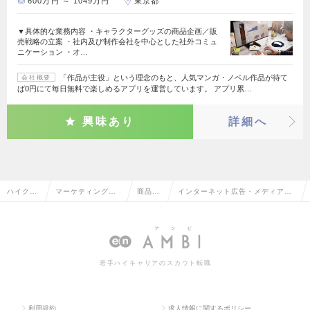
600万円 ～ 1049万円
東京都
▼具体的な業務内容 ・キャラクターグッズの商品企画／販
売戦略の立案 ・社内及び制作会社を中心とした社外コミュ
ニケーション ・オ…
「作品が主役」という理念のもと、人気マンガ・ノベル作品が待て
会社概要
ば0円にて毎日無料で楽しめるアプリを運営しています。 アプリ累…
興味あり
詳細へ
ハイクラ
マーケティング・
商品企
インターネット広告・メディアの
ス求人TO
販促企画・商品開
画・開
商品企画・開発の転職・求人情報
P
発系
発
一覧
若手ハイキャリアのスカウト転職
利用規約
求人情報に関するポリシー