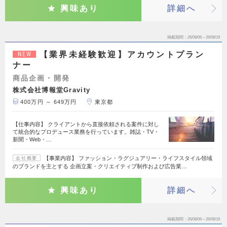
興味あり
詳細へ
掲載期間
26/08/06～26/08/19
【業界未経験歓迎】アカウントプラン
NEW
ナー
商品企画・開発
株式会社博報堂Gravity
400万円 ～ 649万円
東京都
【仕事内容】 クライアントから直接依頼される案件に対し
て統合的なプロデュース業務を行っています。雑誌・TV・
新聞・Web・…
【事業内容】 ファッション・ラグジュアリー・ライフスタイル領域
会社概要
のブランドを主とする 企画立案・クリエイティブ制作および広告業…
興味あり
詳細へ
掲載期間
26/08/06～26/08/19