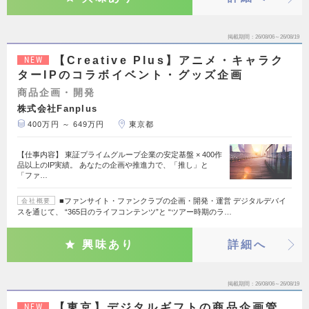
掲載期間
26/08/06～26/08/19
【Creative Plus】アニメ・キャラク
NEW
ターIPのコラボイベント・グッズ企画
商品企画・開発
株式会社Fanplus
400万円 ～ 649万円
東京都
【仕事内容】 東証プライムグループ企業の安定基盤 × 400作
品以上のIP実績。 あなたの企画や推進力で、「推し」と
「ファ…
■ファンサイト・ファンクラブの企画・開発・運営 デジタルデバイ
会社概要
スを通じて、 “365日のライフコンテンツ”と “ツアー時期のラ…
興味あり
詳細へ
掲載期間
26/08/06～26/08/19
【東京】デジタルギフトの商品企画管
NEW