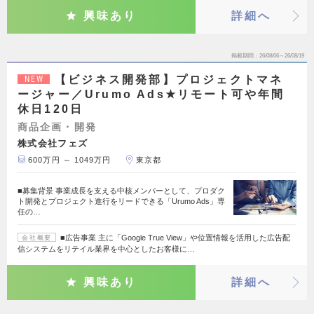
興味あり
詳細へ
掲載期間
26/08/06～26/08/19
【ビジネス開発部】プロジェクトマネ
NEW
ージャー／Urumo Ads★リモート可や年間
休日120日
商品企画・開発
株式会社フェズ
600万円 ～ 1049万円
東京都
■募集背景 事業成長を支える中核メンバーとして、プロダク
ト開発とプロジェクト進行をリードできる「Urumo Ads」専
任の…
■広告事業 主に「Google True View」や位置情報を活用した広告配
会社概要
信システムをリテイル業界を中心としたお客様に…
興味あり
詳細へ