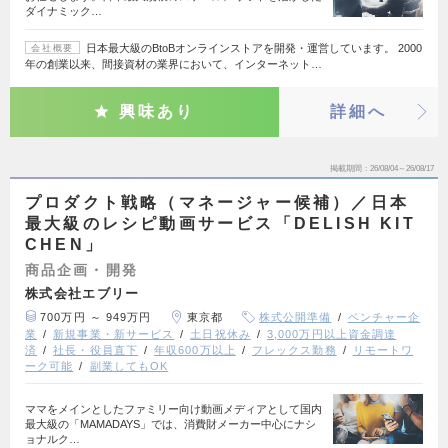
ダイナミック…
日本最大級のBtoBオンラインストアを開発・運営しています。 2000
会社概要
年の創業以来、間接資材の業界において、インターネット…
興味あり
詳細へ
掲載期間
26/08/04～26/08/17
プロダクト戦略（マネージャー候補）／日本
最大級のレシピ動画サービス「DELISH KIT
CHEN」
商品企画・開発
株式会社エブリー
700万円 ～ 949万円
東京都
株式公開準備
ベンチャー企
業
新規事業・新サービス
土日祝休み
3,000万円以上資金調達
済
社長・役員直下
年収600万以上
フレックス勤務
リモートワ
ーク可能
副業してもOK
ママをメインとしたファミリー向け動画メディアとして国内
最大級の「MAMADAYS」では、消費財メーカー中心にナシ
ョナルク…