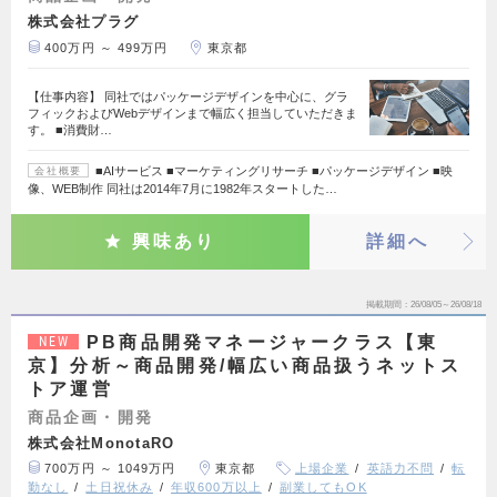
株式会社プラグ
400万円 ～ 499万円
東京都
【仕事内容】 同社ではパッケージデザインを中心に、グラ
フィックおよびWebデザインまで幅広く担当していただきま
す。 ■消費財…
■AIサービス ■マーケティングリサーチ ■パッケージデザイン ■映
会社概要
像、WEB制作 同社は2014年7月に1982年スタートした…
興味あり
詳細へ
掲載期間
26/08/05～26/08/18
PB商品開発マネージャークラス【東
NEW
京】分析～商品開発/幅広い商品扱うネットス
トア運営
商品企画・開発
株式会社MonotaRO
700万円 ～ 1049万円
東京都
上場企業
英語力不問
転
勤なし
土日祝休み
年収600万以上
副業してもOK