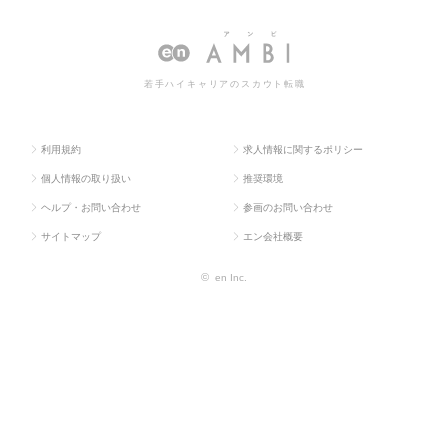
ス求人T
グ・販促企画・
ルマーケティ
ルマーケティングの転職・求人
OP
商品開発系
ング
情報一覧
若手ハイキャリアのスカウト転職
利用規約
求人情報に関するポリシー
個人情報の取り扱い
推奨環境
ヘルプ・お問い合わせ
参画のお問い合わせ
サイトマップ
エン会社概要
©
en Inc.