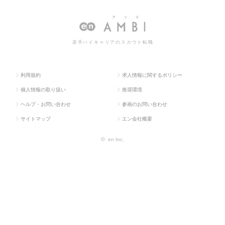
ス求人T
グ・販促企画・
ルマーケティ
ルマーケティングの転職・求人
OP
商品開発系
ング
情報一覧
若手ハイキャリアのスカウト転職
利用規約
求人情報に関するポリシー
個人情報の取り扱い
推奨環境
ヘルプ・お問い合わせ
参画のお問い合わせ
サイトマップ
エン会社概要
©
en Inc.