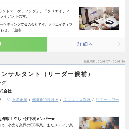
ランドマーケティング」、「クリエイティ
クライアントのマ…
ーケティング支援の会社です。クリエイティブ
合わせ、「顧客…
り
詳細へ
掲載期間
26/08/07～26/08/20
コンサルタント（リーダー候補）
ング
式会社
都
上場企業
年収600万以上
フレックス勤務
リモートワー
な年収！立ち上げ中核メンバー★
tingでは、小売り業界のEC事業、またメディア業