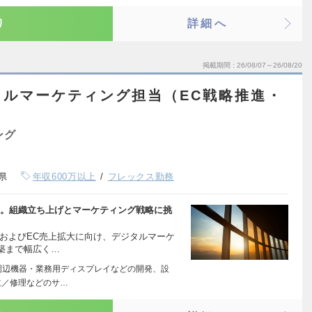
り
詳細へ
掲載期間
26/08/07～26/08/20
タルマーケティング担当（EC戦略推進・
ング
県
年収600万以上
フレックス勤務
引。組織立ち上げとマーケティング戦略に挑
およびEC売上拡大に向け、デジタルマーケ
築まで幅広く…
周辺機器・業務用ディスプレイなどの開発、設
立／修理などのサ…