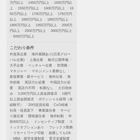
万円以上
1450万円以上
1500万円以
上
1550万円以上
1600万円以上
16
50万円以上
1700万円以上
1750万円
以上
1800万円以上
1850万円以上
1900万円以上
1950万円以上
2000万
円以上
2500万円以上
3000万円以上
5000万円以上
こだわり条件
外資系企業
海外展開あり(日系グロー
バル企業)
上場企業
株式公開準備
大手企業
ベンチャー企業
管理職・
マネジャー
マネジメント業務なし
新規事業・新サービス
海外出張
海
外折衝
英語力が必要
中国語力が必
要
英語力不問
転勤なし
土日祝休
み
3,000万円以上資金調達済
1億円
以上資金調達済
ポテンシャル採用（未
経験可）
20代役員在籍
CxO候補
社長・役員直下
事業責任者
サービ
ス責任者
開発責任者
海外転勤
年
収600万以上
インセンティブ制度
ス
トックオプションあり
フレックス勤務
リモートワーク可能
副業してもOK
MBA・留学支援制度
育児支援制度