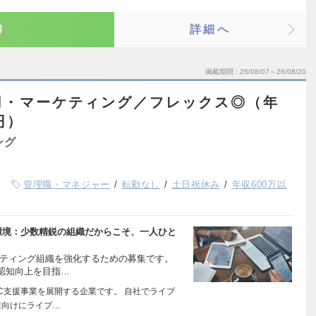
り
詳細へ
掲載期間
26/08/07～26/08/20
用・マーケティング／フレックス◎（年
円）
ング
管理職・マネジャー
転勤なし
土日祝休み
年収600万以
環境：少数精鋭の組織だからこそ、一人ひと
ケティング組織を強化するための募集です。
認知向上を目指…
C支援事業を展開する企業です。 自社でライブ
業向けにライブ…