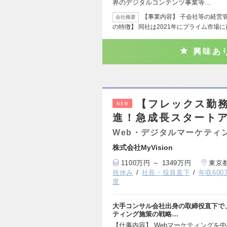
界のデジタルコンテンツ事業等…
【事業内容】 子会社等の経営
会社概要
の特徴】 同社は2021年にプライム市場
興味あ
【フレックス勤
NEW
進！急成長スタート
Web・デジタルマーケティ
株式会社MyVision
1100万円 ～ 1349万円
東京
祝休み
社長・役員直下
年収60
度
大手コンサル会社出身の取締役直下で、M
ティング施策の戦略…
【仕事内容】 Webマーケティングを