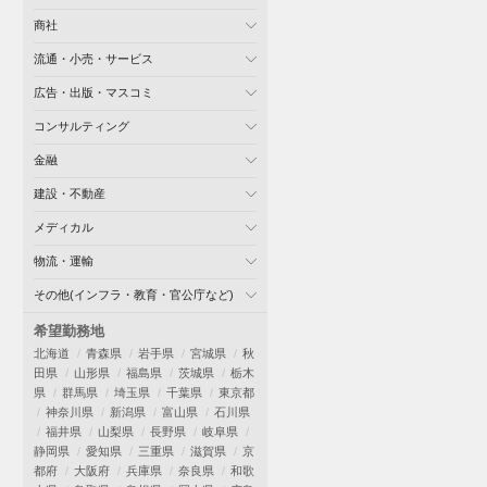
商社
流通・小売・サービス
広告・出版・マスコミ
コンサルティング
金融
建設・不動産
メディカル
物流・運輸
その他(インフラ・教育・官公庁など)
希望勤務地
北海道
青森県
岩手県
宮城県
秋
田県
山形県
福島県
茨城県
栃木
県
群馬県
埼玉県
千葉県
東京都
神奈川県
新潟県
富山県
石川県
福井県
山梨県
長野県
岐阜県
静岡県
愛知県
三重県
滋賀県
京
都府
大阪府
兵庫県
奈良県
和歌