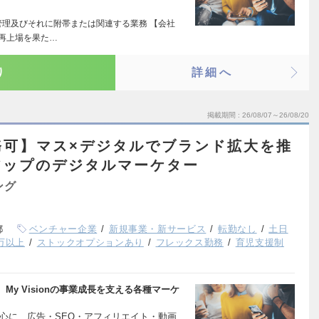
管理及びそれに附帯または関連する業務 【会社
に再上場を果た…
り
詳細へ
掲載期間
26/08/07～26/08/20
務可】マス×デジタルでブランド拡大を推
アップのデジタルマーケター
ング
都
ベンチャー企業
新規事業・新サービス
転勤なし
土日
0万以上
ストックオプションあり
フレックス勤務
育児支援制
y Visionの事業成長を支える各種マーケ
中心に、広告・SEO・アフィリエイト・動画