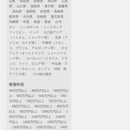
山県
鳥取県
島根県
岡山県
広島
県
山口県
徳島県
香川県
愛媛県
高知県
福岡県
佐賀県
長崎県
熊本県
大分県
宮崎県
鹿児島県
沖縄県
中国
韓国
香港
台湾
タイ
シンガポール
インドネシア
フィリピン
インド
その他アジア
（ベトナム、ミャンマー等）
北米（ア
メリカ、カナダ等）
中南米（メキシ
コ、ブラジル、アルゼンチン等）
オセ
アニア（オーストラリア、ニュージーラ
ンド等）
ヨーロッパ（イギリス、フラ
ンス、ドイツ、ロシア等）
中近東・ア
フリカ（モロッコ、エジプト、UAE、南
アフリカ等）
その他の海外
希望年収
400万円以上
450万円以上
500万円以
上
550万円以上
600万円以上
650
万円以上
700万円以上
750万円以上
800万円以上
850万円以上
900万円
以上
950万円以上
1000万円以上
1
050万円以上
1100万円以上
1150万
円以上
1200万円以上
1250万円以上
1300万円以上
1350万円以上
1400