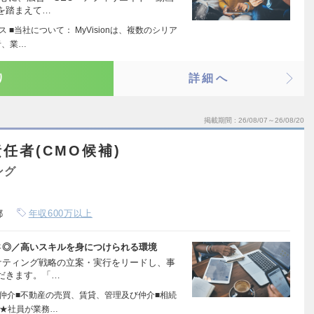
を踏まえて…
 ■当社について： MyVisionは、複数のシリア
者、業…
り
詳細へ
掲載期間
26/08/07～26/08/20
任者(CMO候補)
ング
都
年収600万以上
さ◎／高いスキルを身につけられる環境
ケティング戦略の立案・実行をリードし、事
だきます。「…
買仲介■不動産の売買、賃貸、管理及び仲介■相続
 ★社員が業務…