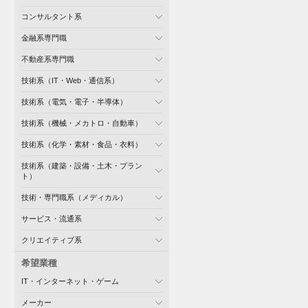
コンサルタント系
金融系専門職
不動産系専門職
技術系（IT・Web・通信系）
技術系（電気・電子・半導体）
技術系（機械・メカトロ・自動車）
技術系（化学・素材・食品・衣料）
技術系（建築・設備・土木・プラン
ト）
技術・専門職系（メディカル）
サービス・流通系
クリエイティブ系
希望業種
IT・インターネット・ゲーム
メーカー