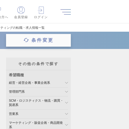
の方へ
会員登録
ログイン
ーケティングの転職・求人情報一覧
条件変更
その他の条件で探す
希望職種
経営・経営企画・事業企画系
管理部門系
SCM・ロジスティクス・物流・購買・
貿易系
営業系
マーケティング・販促企画・商品開発
系