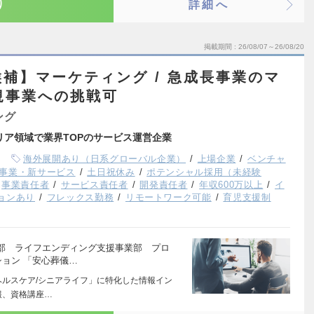
り
詳細へ
掲載期間
26/08/07～26/08/20
補】マーケティング / 急成長事業のマ
新規事業への挑戦可
ング
リア領域で業界TOPのサービス運営企業
海外展開あり（日系グローバル企業）
上場企業
ベンチャ
事業・新サービス
土日祝休み
ポテンシャル採用（未経験
事業責任者
サービス責任者
開発責任者
年収600万以上
イ
ョンあり
フレックス勤務
リモートワーク可能
育児支援制
部 ライフエンディング支援事業部 プロ
ション 「安心葬儀…
ヘルスケア/シニアライフ」に特化した情報イン
報、資格講座…