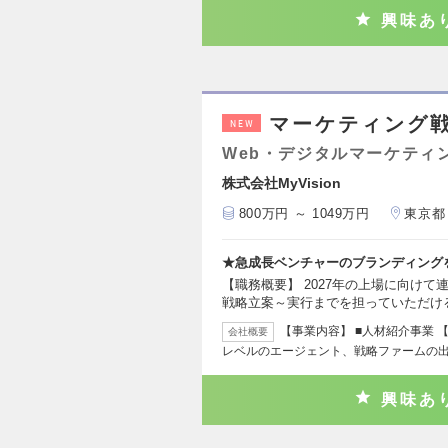
興味あ
マーケティング
NEW
Web・デジタルマーケティ
株式会社MyVision
800万円 ～ 1049万円
東京都
★急成長ベンチャーのブランディング
【職務概要】 2027年の上場に向け
戦略立案～実行までを担っていただけ
【事業内容】 ■人材紹介事業 
会社概要
レベルのエージェント、戦略ファームの
興味あ