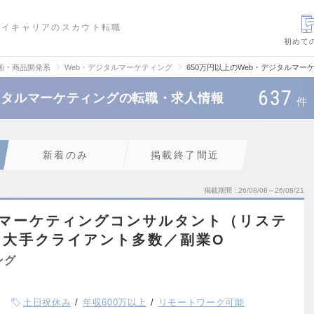
ハイキャリアのスカウト転職
初めて
画・商品開発系
Web・デジタルマーケティング
650万円以上のWeb・デジタルマ
637
デジタルマーケティングの転職・求人情報
件
新着のみ
掲載終了間近
掲載期間
26/08/08～26/08/21
】マーケティングコンサルタント（リステ
／大手クライアント多数／副業O
ング
土日祝休み
年収600万以上
リモートワーク可能