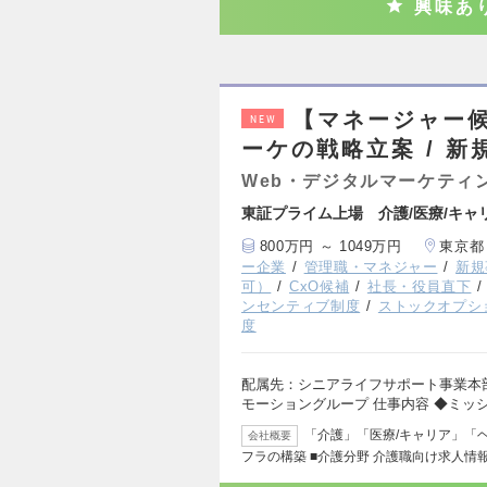
興味あ
【マネージャー候
NEW
ーケの戦略立案 / 
Web・デジタルマーケティ
東証プライム上場 介護/医療/キャ
800万円 ～ 1049万円
東京都
ー企業
管理職・マネジャー
新規
可）
CxO候補
社長・役員直下
ンセンティブ制度
ストックオプシ
度
配属先：シニアライフサポート事業本
モーショングループ 仕事内容 ◆ミッ
「介護」「医療/キャリア」「
会社概要
フラの構築 ■介護分野 介護職向け求人情