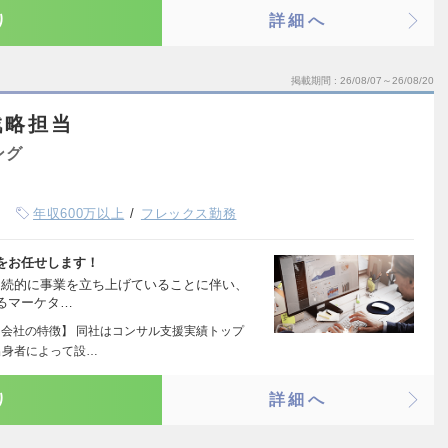
り
詳細へ
掲載期間
26/08/07～26/08/20
戦略担当
ング
年収600万以上
フレックス勤務
をお任せします！
て連続的に事業を立ち上げていることに伴い、
るマーケタ…
【会社の特徴】 同社はコンサル支援実績トップ
出身者によって設…
り
詳細へ