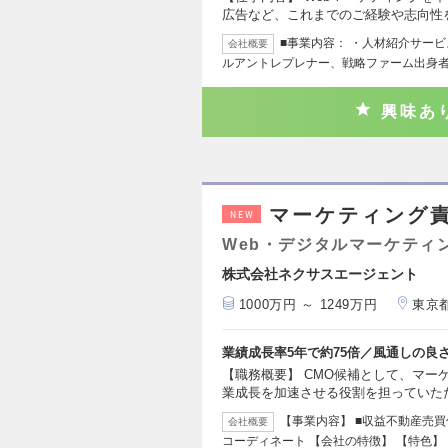
広告など、これまでのご経験や志向性
■事業内容： ・人材紹介サービス
会社概要
ルアントレプレナー、戦略ファーム出身
興味あ
マーケティング責
NEW
Web・デジタルマーケティ
株式会社ネクサスエージェント
1000万円 ～ 1249万円
東京
業績成長率5年で約75倍／風通しの良
【職務概要】 CMO候補として、マー
業成長を加速させる役割を担っていた
【事業内容】 ■収益不動産売
会社概要
コーディネート 【会社の特徴】 【特色】