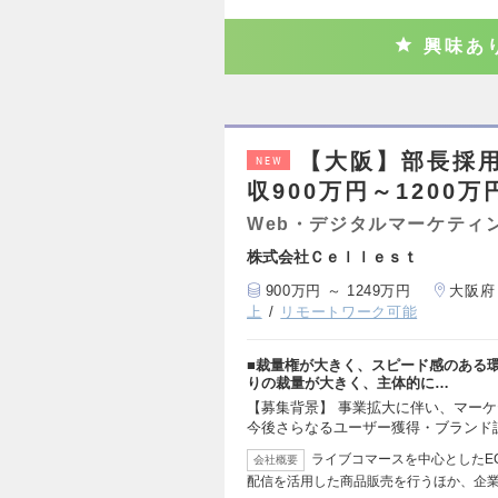
興味あ
【大阪】部長採
NEW
収900万円～1200万
Web・デジタルマーケティ
株式会社Ｃｅｌｌｅｓｔ
900万円 ～ 1249万円
大阪府
上
リモートワーク可能
■裁量権が大きく、スピード感のある
りの裁量が大きく、主体的に…
【募集背景】 事業拡大に伴い、マー
今後さらなるユーザー獲得・ブランド
ライブコマースを中心としたE
会社概要
配信を活用した商品販売を行うほか、企