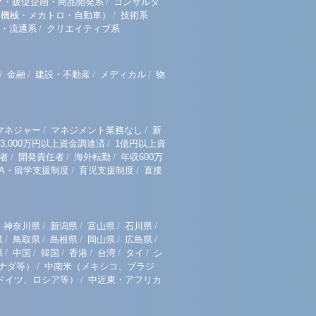
/
グ・販促企画・商品開発系
コンサルタ
/
（機械・メカトロ・自動車）
技術系
/
・流通系
クリエイティブ系
/
/
/
/
金融
建設・不動産
メディカル
物
/
/
マネジャー
マネジメント業務なし
新
/
3,000万円以上資金調達済
1億円以上資
/
/
/
者
開発責任者
海外転勤
年収600万
/
/
BA・留学支援制度
育児支援制度
直接
/
/
/
/
神奈川県
新潟県
富山県
石川県
/
/
/
/
/
県
鳥取県
島根県
岡山県
広島県
/
/
/
/
/
/
県
中国
韓国
香港
台湾
タイ
シ
/
ナダ等）
中南米（メキシコ、ブラジ
/
ドイツ、ロシア等）
中近東・アフリカ