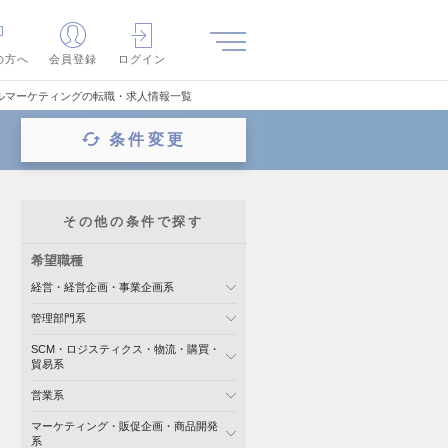
の方へ
会員登録
ログイン
ルマーケティングの転職・求人情報一覧
条件変更
その他の条件で探す
希望職種
経営・経営企画・事業企画系
管理部門系
SCM・ロジスティクス・物流・購買・
貿易系
営業系
マーケティング・販促企画・商品開発
系