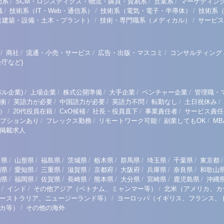
/
/
/
門系
SCM・ロジスティクス・物流・購買・貿易系
営業系
マーケティン
/
/
/
職
技術系（IT・Web・通信系）
技術系（電気・電子・半導体）
技術系
/
/
（建築・設備・土木・プラント）
技術・専門職系（メディカル）
サービス
/
/
/
/
商社
流通・小売・サービス
広告・出版・マスコミ
コンサルティング
庁など)
/
/
/
/
/
ル企業)
上場企業
株式公開準備
大手企業
ベンチャー企業
管理職・
/
/
/
/
/
/
衝
英語力が必要
中国語力が必要
英語力不問
転勤なし
土日祝休み
/
/
/
/
/
）
20代役員在籍
CxO候補
社長・役員直下
事業責任者
サービス責任
/
/
/
/
プションあり
フレックス勤務
リモートワーク可能
副業してもOK
M
掲載求人
/
/
/
/
/
/
/
/
/
田県
山形県
福島県
茨城県
栃木県
群馬県
埼玉県
千葉県
東京都
/
/
/
/
/
/
/
/
岡県
愛知県
三重県
滋賀県
京都府
大阪府
兵庫県
奈良県
和歌山
/
/
/
/
/
/
/
/
知県
福岡県
佐賀県
長崎県
熊本県
大分県
宮崎県
鹿児島県
沖縄
/
/
/
インド
その他アジア（ベトナム、ミャンマー等）
北米（アメリカ、カ
/
ーストラリア、ニュージーランド等）
ヨーロッパ（イギリス、フランス、
/
リカ等）
その他の海外