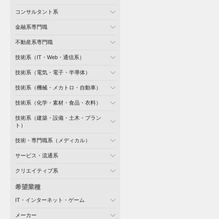
コンサルタント系
金融系専門職
不動産系専門職
技術系（IT・Web・通信系）
技術系（電気・電子・半導体）
技術系（機械・メカトロ・自動車）
技術系（化学・素材・食品・衣料）
技術系（建築・設備・土木・プラン
ト）
技術・専門職系（メディカル）
サービス・流通系
クリエイティブ系
希望業種
IT・インターネット・ゲーム
メーカー