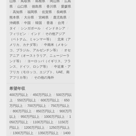
山県
鳥取県
島根県
岡山県
広島
県
山口県
徳島県
香川県
愛媛県
高知県
福岡県
佐賀県
長崎県
熊本県
大分県
宮崎県
鹿児島県
沖縄県
中国
韓国
香港
台湾
タイ
シンガポール
インドネシア
フィリピン
インド
その他アジア
（ベトナム、ミャンマー等）
北米（ア
メリカ、カナダ等）
中南米（メキシ
コ、ブラジル、アルゼンチン等）
オセ
アニア（オーストラリア、ニュージーラ
ンド等）
ヨーロッパ（イギリス、フラ
ンス、ドイツ、ロシア等）
中近東・ア
フリカ（モロッコ、エジプト、UAE、南
アフリカ等）
その他の海外
希望年収
400万円以上
450万円以上
500万円以
上
550万円以上
600万円以上
650
万円以上
700万円以上
750万円以上
800万円以上
850万円以上
900万円
以上
950万円以上
1000万円以上
1
050万円以上
1100万円以上
1150万
円以上
1200万円以上
1250万円以上
1300万円以上
1350万円以上
1400