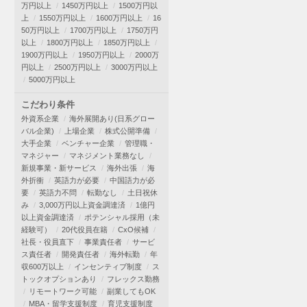
万円以上
1450万円以上
1500万円以
上
1550万円以上
1600万円以上
16
50万円以上
1700万円以上
1750万円
以上
1800万円以上
1850万円以上
1900万円以上
1950万円以上
2000万
円以上
2500万円以上
3000万円以上
5000万円以上
こだわり条件
外資系企業
海外展開あり(日系グロー
バル企業)
上場企業
株式公開準備
大手企業
ベンチャー企業
管理職・
マネジャー
マネジメント業務なし
新規事業・新サービス
海外出張
海
外折衝
英語力が必要
中国語力が必
要
英語力不問
転勤なし
土日祝休
み
3,000万円以上資金調達済
1億円
以上資金調達済
ポテンシャル採用（未
経験可）
20代役員在籍
CxO候補
社長・役員直下
事業責任者
サービ
ス責任者
開発責任者
海外転勤
年
収600万以上
インセンティブ制度
ス
トックオプションあり
フレックス勤務
リモートワーク可能
副業してもOK
MBA・留学支援制度
育児支援制度