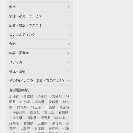
商社
流通・小売・サービス
広告・出版・マスコミ
コンサルティング
金融
建設・不動産
メディカル
物流・運輸
その他(インフラ・教育・官公庁など)
希望勤務地
北海道
青森県
岩手県
宮城県
秋
田県
山形県
福島県
茨城県
栃木
県
群馬県
埼玉県
千葉県
東京都
神奈川県
新潟県
富山県
石川県
福井県
山梨県
長野県
岐阜県
静岡県
愛知県
三重県
滋賀県
京
都府
大阪府
兵庫県
奈良県
和歌