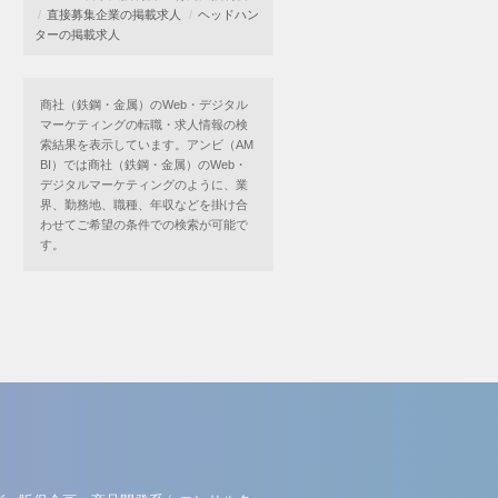
直接募集企業の掲載求人
ヘッドハン
ターの掲載求人
商社（鉄鋼・金属）のWeb・デジタル
マーケティングの転職・求人情報の検
索結果を表示しています。アンビ（AM
BI）では商社（鉄鋼・金属）のWeb・
デジタルマーケティングのように、業
界、勤務地、職種、年収などを掛け合
わせてご希望の条件での検索が可能で
す。