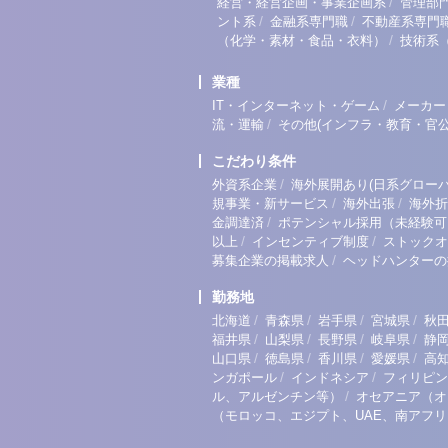
/
経営・経営企画・事業企画系
管理部
/
/
ント系
金融系専門職
不動産系専門
/
（化学・素材・食品・衣料）
技術系
業種
/
IT・インターネット・ゲーム
メーカー
/
流・運輸
その他(インフラ・教育・官公
こだわり条件
/
外資系企業
海外展開あり(日系グローバ
/
/
規事業・新サービス
海外出張
海外折
/
金調達済
ポテンシャル採用（未経験可
/
/
以上
インセンティブ制度
ストックオ
/
募集企業の掲載求人
ヘッドハンターの
勤務地
/
/
/
/
北海道
青森県
岩手県
宮城県
秋
/
/
/
/
福井県
山梨県
長野県
岐阜県
静
/
/
/
/
山口県
徳島県
香川県
愛媛県
高
/
/
ンガポール
インドネシア
フィリピン
/
ル、アルゼンチン等）
オセアニア（オ
（モロッコ、エジプト、UAE、南アフ