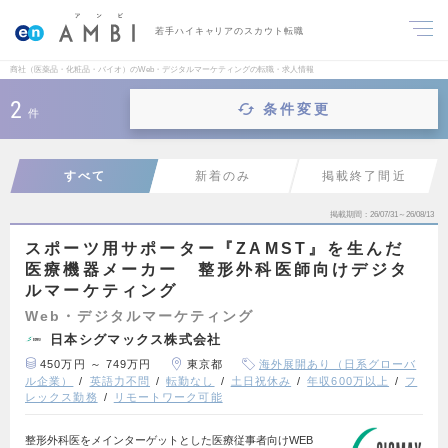
若手ハイキャリアのスカウト転職
商社（医薬品・化粧品・バイオ）のWeb・デジタルマーケティングの転職・求人情報
2
条件変更
件
すべて
新着のみ
掲載終了間近
掲載期間
26/07/31～26/08/13
スポーツ用サポーター『ZAMST』を生んだ
医療機器メーカー 整形外科医師向けデジタ
ルマーケティング
Web・デジタルマーケティング
日本シグマックス株式会社
450万円 ～ 749万円
東京都
海外展開あり（日系グローバ
ル企業）
英語力不問
転勤なし
土日祝休み
年収600万以上
フ
レックス勤務
リモートワーク可能
整形外科医をメインターゲットとした医療従事者向けWEB