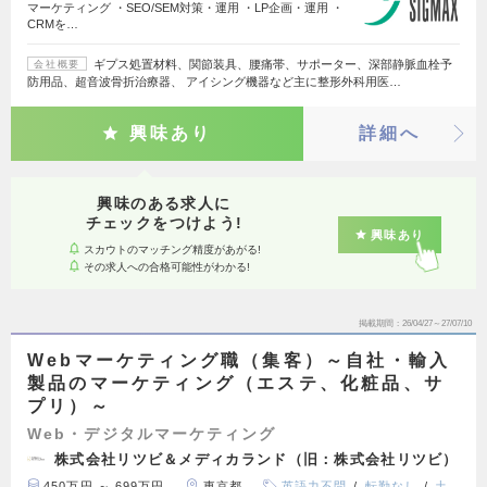
マーケティング ・SEO/SEM対策・運用 ・LP企画・運用 ・
CRMを…
ギプス処置材料、関節装具、腰痛帯、サポーター、深部静脈血栓予
会社概要
防用品、超音波骨折治療器、 アイシング機器など主に整形外科用医…
興味あり
詳細へ
興味のある求人に
チェックをつけよう!
興味あり
スカウトのマッチング精度があがる!
その求人への合格可能性がわかる!
掲載期間
26/04/27～27/07/10
Webマーケティング職（集客）～自社・輸入
製品のマーケティング（エステ、化粧品、サ
プリ）～
Web・デジタルマーケティング
株式会社リツビ＆メディカランド（旧：株式会社リツビ）
450万円 ～ 699万円
東京都
英語力不問
転勤なし
土