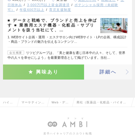
日祝休み
3,000万円以上資金調達済
ポテンシャル採用（未経験
可）
年収600万以上
育児支援制度
■ データと戦略で、ブランドと売上を伸ば
す ■ 業務用エステ機器・化粧品・サプリ
メントを扱う当社にて、…
1. WEBサイト企画・運用 ・エステサロン向けWEBサイト・LPの企画、構成設計
・商品・ブランドの魅力を伝えるコンテンツ…
リツビグループは、「美と健康を通じ日本中の人々、そして、世界
会社概要
中の人々を幸せにしよう」を最重要理念として掲げています。当社…
興味あり
詳細へ
ハイク
マーケティン
Web・デジ
商社（医薬品・化粧品・バイオ）
ラス求
グ・販促企画・
タルマーケ
のWeb・デジタルマーケティング
人TOP
商品開発系
ティング
の転職・求人情報一覧
若手ハイキャリアのスカウト転職