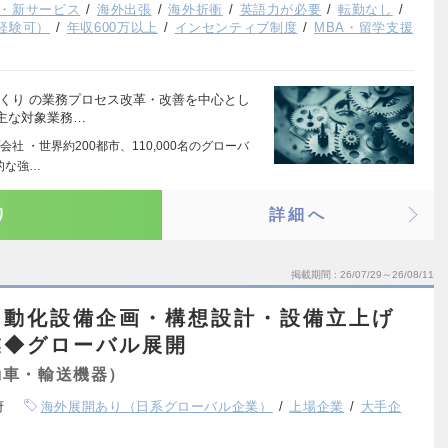
・新サービス
海外出張
海外折衝
英語力が必要
転勤なし
経験可）
年収600万以上
インセンティブ制度
MBA・留学支援
くり の業務プロセス改革・改善を中心とし
主な対象業務…
 ・世界約200都市、110,000名のグローバ
的な強…
り
詳細へ
掲載期間
26/07/29～26/08/11
自動化設備企画・構想設計・設備立上げ
業◆グローバル展開
動車・輸送機器）
府
海外展開あり（日系グローバル企業）
上場企業
大手企