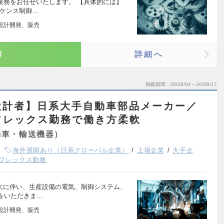
)業務をお任せいたします。 【具体的には】
ーケンス制御…
品設計開発、販売
り
詳細へ
掲載期間
26/08/04～26/08/17
設計者】日系大手自動車部品メーカー／
／フレックス勤務で働き方柔軟
動車・輸送機器）
海外展開あり（日系グローバル企業）
上場企業
大手企
フレックス勤務
拡大に伴い、生産設備の電気、制御システム、
をいただきま…
品設計開発、販売