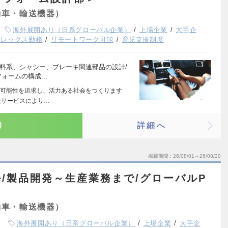
動車・輸送機器）
海外展開あり（日系グローバル企業）
上場企業
大手企
フレックス勤務
リモートワーク可能
育児支援制度
料系、シャシー、ブレーキ関連部品の設計/
フォームの構成…
可能性を追求し、活力ある社会をつくります
たサービスにより…
り
詳細へ
掲載期間
26/08/01～26/08/20
/製品開発～生産業務まで/グローバルP
動車・輸送機器）
海外展開あり（日系グローバル企業）
上場企業
大手企