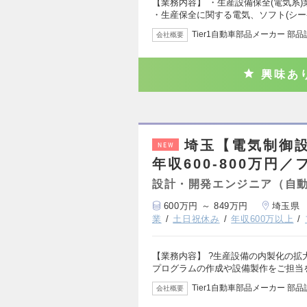
【業務内容】 ・生産設備保全(電気系
・生産保全に関する電気、ソフト(シ
Tier1自動車部品メーカー 部
会社概要
興味あ
埼玉【電気制御
NEW
年収600-800万円
設計・開発エンジニア（自
600万円 ～ 849万円
埼玉県
業
土日祝休み
年収600万以上
【業務内容】 ?生産設備の内製化の
プログラムの作成や設備製作をご担当
Tier1自動車部品メーカー 部
会社概要