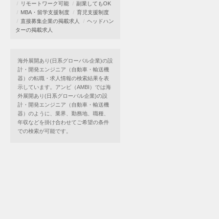
リモートワーク可能
副業してもOK
MBA・留学支援制度
育児支援制度
直接募集企業の掲載求人
ヘッドハン
ターの掲載求人
海外展開あり(日系グローバル企業)の設
計・開発エンジニア（自動車・輸送機
器）の転職・求人情報の検索結果を表
示しています。アンビ（AMBI）では海
外展開あり(日系グローバル企業)の設
計・開発エンジニア（自動車・輸送機
器）のように、業界、勤務地、職種、
年収などを掛け合わせてご希望の条件
での検索が可能です。