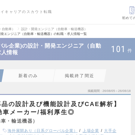
ハイキャリアのスカウト転職
初めて
・自動車）
設計・開発エンジニア（自動車・輸送機器）
開発エンジニア（自動車・輸送機器）の転職・求人情報一覧
バル企業)の設計・開発エンジニア（自動
101
件
求人情報
新着のみ
掲載終了間近
掲載期間
26/08/05～26/08/18
品の設計及び機能設計及びCAE解析】
自動車メーカー/福利厚生◎
動車・輸送機器）
海外展開あり（日系グローバル企業）
上場企業
大手企