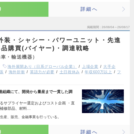
り
詳細へ
掲載期間
26/08/04～26/08/17
内外装・シャシー・パワーユニット・先進
品購買(バイヤー)・調達戦略
動車・輸送機器）
海外展開あり（日系グローバル企業）
上場企業
大手企
張
海外折衝
英語力が必要
土日祝休み
年収600万以上
フ
達組織にて、開発から量産まで一貫した調
るサプライヤー選定およびコスト企画 ・直
、補修部品、材料…
生産、販売、金融事業を行っている。
り
詳細へ