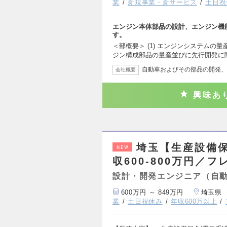
業
新規事業・新サービス
土日祝
エンジン本体部品の設計、エンジン機
す。
＜部概要＞ (1) エンジンシステムの量
ジン構成部品の量産並びに先行開発に
自動車およびその部品の開発、
会社概要
興味あ
埼玉【生産設備
NEW
収600-800万円／
設計・開発エンジニア（自
600万円 ～ 849万円
埼玉県
業
土日祝休み
年収600万以上