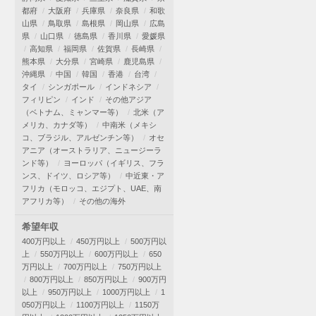
都府
大阪府
兵庫県
奈良県
和歌
山県
鳥取県
島根県
岡山県
広島
県
山口県
徳島県
香川県
愛媛県
高知県
福岡県
佐賀県
長崎県
熊本県
大分県
宮崎県
鹿児島県
沖縄県
中国
韓国
香港
台湾
タイ
シンガポール
インドネシア
フィリピン
インド
その他アジア
（ベトナム、ミャンマー等）
北米（ア
メリカ、カナダ等）
中南米（メキシ
コ、ブラジル、アルゼンチン等）
オセ
アニア（オーストラリア、ニュージーラ
ンド等）
ヨーロッパ（イギリス、フラ
ンス、ドイツ、ロシア等）
中近東・ア
フリカ（モロッコ、エジプト、UAE、南
アフリカ等）
その他の海外
希望年収
400万円以上
450万円以上
500万円以
上
550万円以上
600万円以上
650
万円以上
700万円以上
750万円以上
800万円以上
850万円以上
900万円
以上
950万円以上
1000万円以上
1
050万円以上
1100万円以上
1150万