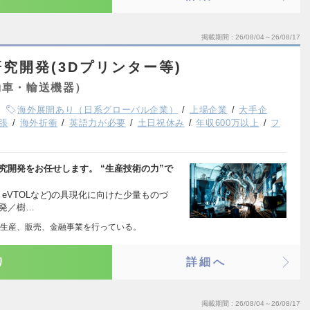
掲載期間
26/08/04～26/08/17
究開発(3Dプリンター等)
動車・輸送機器）
海外展開あり（日系グローバル企業）
上場企業
大手企
張
海外折衝
英語力が必要
土日祝休み
年収600万以上
フ
究開発をお任せします。 “生産技術の力”で
eVTOLなど)の具現化に向けた少量ものづ
開発／樹…
生産、販売、金融事業を行っている。
り
詳細へ
掲載期間
26/08/04～26/08/17