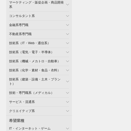
マーケティング・販促企画・商品開発
系
コンサルタント系
金融系専門職
不動産系専門職
技術系（IT・Web・通信系）
技術系（電気・電子・半導体）
技術系（機械・メカトロ・自動車）
技術系（化学・素材・食品・衣料）
技術系（建築・設備・土木・プラン
ト）
技術・専門職系（メディカル）
サービス・流通系
クリエイティブ系
希望業種
IT・インターネット・ゲーム