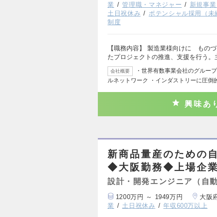
業
管理職・マネジャー
新規事業
土日祝休み
ポテンシャル採用（未
制度
【職務内容】 製造業様向けに ものづ
たプロジェクトの推進、支援を行う。
・世界有数事業会社のグループ会社
会社概要
ルネットワーク ・インダストリーに圧倒
興味あ
新商品量産のための
◆大阪勤務◆上場企
設計・開発エンジニア（自
1200万円 ～ 1949万円
大阪
業
土日祝休み
年収600万以上