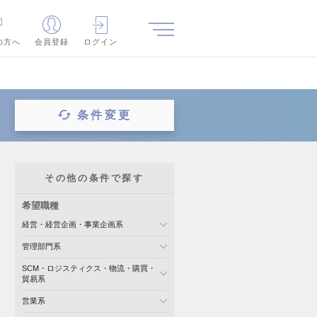
の方へ
会員登録
ログイン
条件変更
その他の条件で探す
希望職種
経営・経営企画・事業企画系
管理部門系
SCM・ロジスティクス・物流・購買・
貿易系
営業系