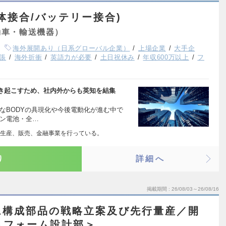
体接合/バッテリー接合)
動車・輸送機器）
海外展開あり（日系グローバル企業）
上場企業
大手企
張
海外折衝
英語力が必要
土日祝休み
年収600万以上
フ
き起こすため、社内外からも英知を結集
なBODYの具現化や今後電動化が進む中で
オン電池・全…
生産、販売、金融事業を行っている。
り
詳細へ
掲載期間
26/08/03～26/08/16
ム構成部品の戦略立案及び先行量産／開
トフォーム設計部＞