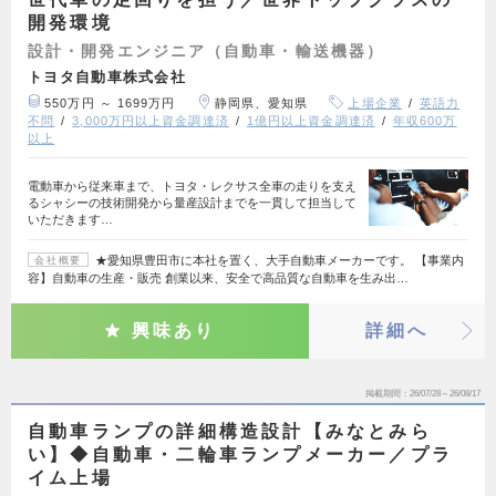
開発環境
設計・開発エンジニア（自動車・輸送機器）
トヨタ自動車株式会社
550万円 ～ 1699万円
静岡県、愛知県
上場企業
英語力
不問
3,000万円以上資金調達済
1億円以上資金調達済
年収600万
以上
電動車から従来車まで、トヨタ・レクサス全車の走りを支え
るシャシーの技術開発から量産設計までを一貫して担当して
いただきます…
★愛知県豊田市に本社を置く、大手自動車メーカーです。 【事業内
会社概要
容】自動車の生産・販売 創業以来、安全で高品質な自動車を生み出…
興味あり
詳細へ
掲載期間
26/07/28～26/08/17
自動車ランプの詳細構造設計【みなとみら
い】◆自動車・二輪車ランプメーカー／プラ
イム上場