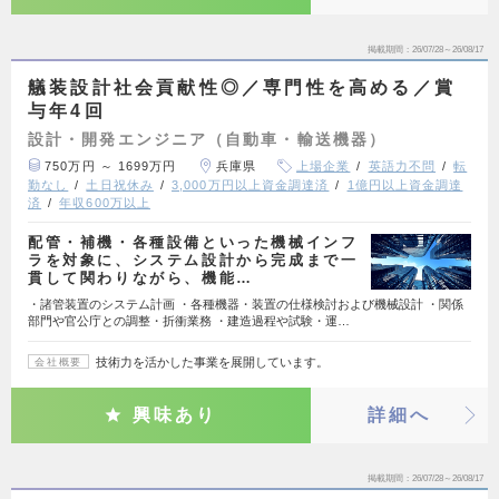
掲載期間
26/07/28～26/08/17
艤装設計社会貢献性◎／専門性を高める／賞
与年4回
設計・開発エンジニア（自動車・輸送機器）
750万円 ～ 1699万円
兵庫県
上場企業
英語力不問
転
勤なし
土日祝休み
3,000万円以上資金調達済
1億円以上資金調達
済
年収600万以上
配管・補機・各種設備といった機械インフ
ラを対象に、システム設計から完成まで一
貫して関わりながら、機能…
・諸管装置のシステム計画 ・各種機器・装置の仕様検討および機械設計 ・関係
部門や官公庁との調整・折衝業務 ・建造過程や試験・運…
技術力を活かした事業を展開しています。
会社概要
興味あり
詳細へ
掲載期間
26/07/28～26/08/17