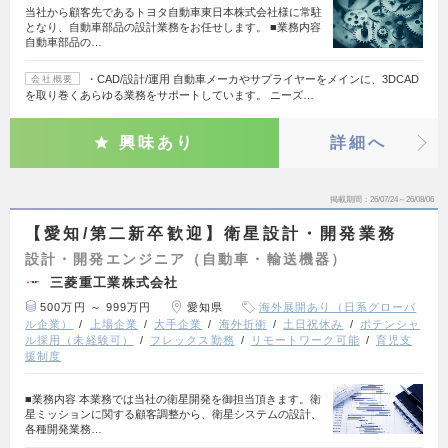
当社から顧客先であるトヨタ自動車東日本株式会社様に常駐
となり、自動車部品の設計業務をお任せします。 ■業務内容
自動車部品の…
・CAD/設計/運用 自動車メーカやサプライヤーをメインに、3DCAD
会社概要
を取り巻くあらゆる業務をサポートしています。 ニーズ…
興味あり
詳細へ
掲載期間
26/07/24～26/08/06
【愛知/第二新卒歓迎】衛星設計・開発業務
設計・開発エンジニア（自動車・輸送機器）
三菱重工業株式会社
500万円 ～ 999万円
愛知県
海外展開あり（日系グローバ
ル企業）
上場企業
大手企業
海外折衝
土日祝休み
ポテンシャ
ル採用（未経験可）
フレックス勤務
リモートワーク可能
育児支
援制度
■業務内容 本業務では当社の衛星開発を御担当頂きます。衛
星ミッションに関する顧客調整から、衛星システムの設計、
各種開発業務…