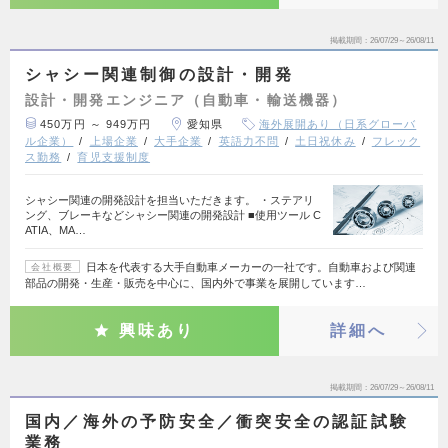
掲載期間
26/07/29～26/08/11
シャシー関連制御の設計・開発
設計・開発エンジニア（自動車・輸送機器）
450万円 ～ 949万円
愛知県
海外展開あり（日系グローバ
ル企業）
上場企業
大手企業
英語力不問
土日祝休み
フレック
ス勤務
育児支援制度
シャシー関連の開発設計を担当いただきます。 ・ステアリ
ング、ブレーキなどシャシー関連の開発設計 ■使用ツール C
ATIA、MA…
日本を代表する大手自動車メーカーの一社です。自動車および関連
会社概要
部品の開発・生産・販売を中心に、国内外で事業を展開しています…
興味あり
詳細へ
掲載期間
26/07/29～26/08/11
国内／海外の予防安全／衝突安全の認証試験
業務