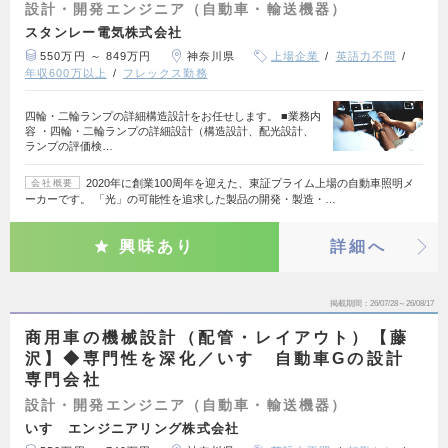
設計・開発エンジニア（自動車・輸送機器）
スタンレー電気株式会社
550万円 ～ 849万円
神奈川県
上場企業
英語力不問
年収600万以上
フレックス勤務
四輪・二輪ランプの詳細構造設計をお任せします。 ■業務内
容 ・四輪・二輪ランプの詳細設計（構造設計、配光設計、
ランプの評価検…
2020年に創業100周年を迎えた、東証プライム上場の自動車照明メ
会社概要
ーカーです。 「光」の可能性を追求した製品の開発・製造・…
興味あり
詳細へ
掲載期間
26/07/28～26/08/17
商用車の機械設計（配管・レイアウト）【藤
沢】◆専門性を深化／いすゞ自動車Gの設計
専門会社
設計・開発エンジニア（自動車・輸送機器）
いすゞエンジニアリング株式会社