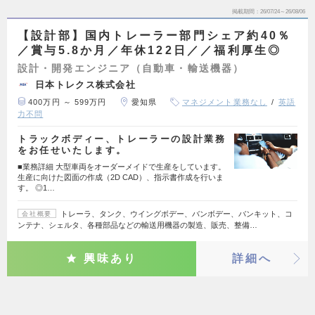
掲載期間
26/07/24～26/08/06
【設計部】国内トレーラー部門シェア約40％
／賞与5.8か月／年休122日／／福利厚生◎
設計・開発エンジニア（自動車・輸送機器）
日本トレクス株式会社
400万円 ～ 599万円
愛知県
マネジメント業務なし
英語
力不問
トラックボディー、トレーラーの設計業務
をお任せいたします。
■業務詳細 大型車両をオーダーメイドで生産をしています。
生産に向けた図面の作成（2D CAD）、指示書作成を行いま
す。 ◎1…
トレーラ、タンク、ウイングボデー、バンボデー、バンキット、コ
会社概要
ンテナ、シェルタ、各種部品などの輸送用機器の製造、販売、整備…
興味あり
詳細へ