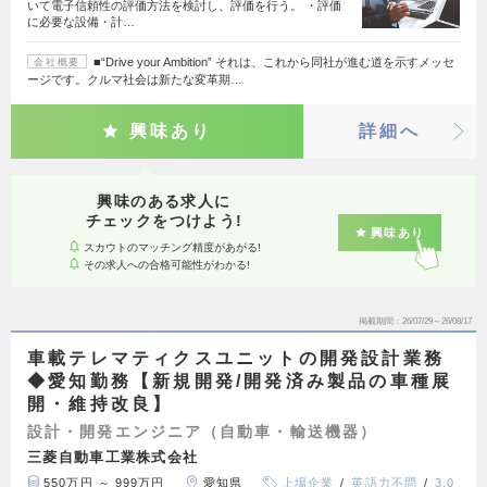
いて電子信頼性の評価方法を検討し、評価を行う。 ・評価
に必要な設備・計…
■“Drive your Ambition” それは、これから同社が進む道を示すメッセ
会社概要
ージです。クルマ社会は新たな変革期…
興味あり
詳細へ
興味のある求人に
チェックをつけよう!
興味あり
スカウトのマッチング精度があがる!
その求人への合格可能性がわかる!
掲載期間
26/07/29～26/08/17
車載テレマティクスユニットの開発設計業務
◆愛知勤務【新規開発/開発済み製品の車種展
開・維持改良】
設計・開発エンジニア（自動車・輸送機器）
三菱自動車工業株式会社
550万円 ～ 999万円
愛知県
上場企業
英語力不問
3,0