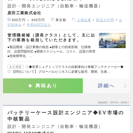
設計・開発エンジニア（自動車・輸送機器）
原田工業株式会社
600万円 ～ 949万円
東京都
上場企業
英語力不問
土
日祝休み
年収600万以上
管理職候補（課長クラス）として、主に以
下の業務を統括していただきます。
●製品開発・設計業務の統括 ●顧客との技術折衝、仕様検
討、品質問題対応 ●開発スケジュール、コスト、品質の管理
●技術標準化、…
◇◆世界シェアトップクラスの自動車向け車載アンテナメーカー◆
会社概要
◇ 【同社について】 グローバルビジネスに必要な販売、開発、生産…
興味あり
詳細へ
掲載期間
26/07/28～26/08/17
バッテリーケース設計エンジニア◆EV市場の
中核製品
設計・開発エンジニア（自動車・輸送機器）