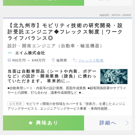
掲載期間
26/07/24～26/08/06
【北九州市】モビリティ技術の研究開発・設
計受託エンジニア◆フレックス制度｜ワーク
ライフバランス◎
設計・開発エンジニア（自動車・輸送機器）
エイム株式会社
450万円 ～ 649万円
福岡県
フレックス勤務
当面は自動車部品（シートや内装、ボデー
など）の設計・開発業務（請負）に携わっ
ていただきます。 将来的に…
■自動車用シート・内装等の設計業務、図面作成業務 ■顧客関係部署やサプライ
ヤーとの調整、打ち合わせ、議事作成展開など ■…
モビリティ開発の全領域をカバーする「技術力」を通じたエンジニ
会社概要
アリングサービス 1．エンジニアリングサービス事業 ・車両性能開…
興味あり
詳細へ