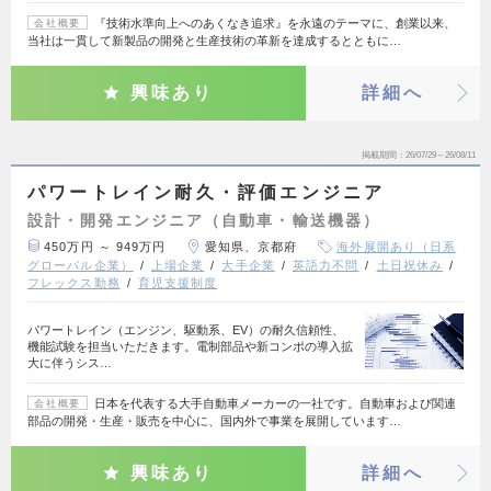
『技術水準向上へのあくなき追求』を永遠のテーマに、創業以来、
会社概要
当社は一貫して新製品の開発と生産技術の革新を達成するとともに…
興味あり
詳細へ
掲載期間
26/07/29～26/08/11
パワートレイン耐久・評価エンジニア
設計・開発エンジニア（自動車・輸送機器）
450万円 ～ 949万円
愛知県、京都府
海外展開あり（日系
グローバル企業）
上場企業
大手企業
英語力不問
土日祝休み
フレックス勤務
育児支援制度
パワートレイン（エンジン、駆動系、EV）の耐久信頼性、
機能試験を担当いただきます。電制部品や新コンポの導入拡
大に伴うシス…
日本を代表する大手自動車メーカーの一社です。自動車および関連
会社概要
部品の開発・生産・販売を中心に、国内外で事業を展開しています…
興味あり
詳細へ