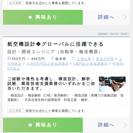
技術力を活かした事業を展開しています。
会社概要
興味あり
詳細へ
掲載期間
26/07/28～26/08/17
航空機設計◆グローバルに活躍できる
設計・開発エンジニア（自動車・輸送機器）
550万円 ～ 899万円
岐阜県
上場企業
英語力不問
土
日祝休み
3,000万円以上資金調達済
1億円以上資金調達済
年収60
0万以上
ご経験や適性を考慮し、構造設計、解析、
試験、製造技術支援業務のいずれかをご担
当いただきます。
・構造設計 ・構造解析（CAE／衝突解析） ・構造試験（実機での振動試験、強
度解析） ・不具合発生時の故障探求・対策立案 ・解析…
技術力を活かした事業を展開しています。
会社概要
興味あり
詳細へ