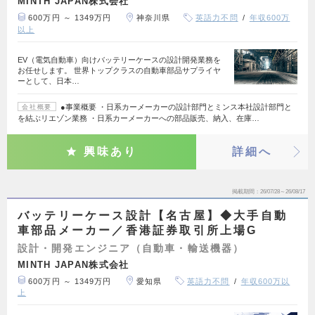
MINTH JAPAN株式会社
600万円 ～ 1349万円
神奈川県
英語力不問
年収600万
以上
EV（電気自動車）向けバッテリーケースの設計開発業務を
お任せします。 世界トップクラスの自動車部品サプライヤ
ーとして、日本…
●事業概要 ・日系カーメーカーの設計部門とミンス本社設計部門と
会社概要
を結ぶリエゾン業務 ・日系カーメーカーへの部品販売、納入、在庫…
興味あり
詳細へ
掲載期間
26/07/28～26/08/17
バッテリーケース設計【名古屋】◆大手自動
車部品メーカー／香港証券取引所上場G
設計・開発エンジニア（自動車・輸送機器）
MINTH JAPAN株式会社
600万円 ～ 1349万円
愛知県
英語力不問
年収600万以
上