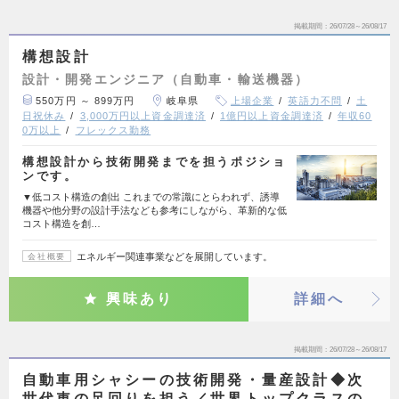
掲載期間
26/07/28～26/08/17
構想設計
設計・開発エンジニア（自動車・輸送機器）
550万円 ～ 899万円
岐阜県
上場企業
英語力不問
土
日祝休み
3,000万円以上資金調達済
1億円以上資金調達済
年収60
0万以上
フレックス勤務
構想設計から技術開発までを担うポジショ
ンです。
▼低コスト構造の創出 これまでの常識にとらわれず、誘導
機器や他分野の設計手法なども参考にしながら、革新的な低
コスト構造を創…
エネルギー関連事業などを展開しています。
会社概要
興味あり
詳細へ
掲載期間
26/07/28～26/08/17
自動車用シャシーの技術開発・量産設計◆次
世代車の足回りを担う／世界トップクラスの