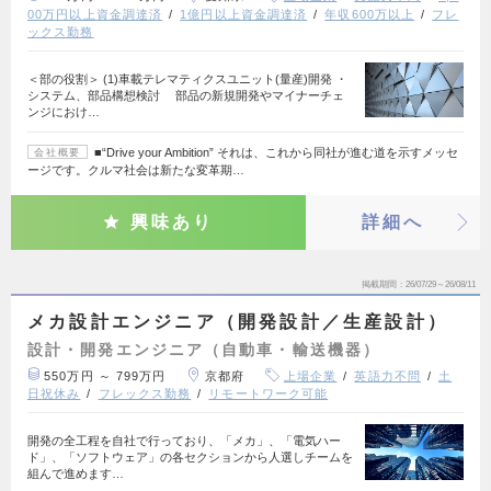
00万円以上資金調達済
1億円以上資金調達済
年収600万以上
フレ
ックス勤務
＜部の役割＞ (1)車載テレマティクスユニット(量産)開発 ・
システム、部品構想検討 部品の新規開発やマイナーチェ
ンジにおけ…
■“Drive your Ambition” それは、これから同社が進む道を示すメッセ
会社概要
ージです。クルマ社会は新たな変革期…
興味あり
詳細へ
掲載期間
26/07/29～26/08/11
メカ設計エンジニア（開発設計／生産設計）
設計・開発エンジニア（自動車・輸送機器）
550万円 ～ 799万円
京都府
上場企業
英語力不問
土
日祝休み
フレックス勤務
リモートワーク可能
開発の全工程を自社で行っており、「メカ」、「電気ハー
ド」、「ソフトウェア」の各セクションから人選しチームを
組んで進めます…