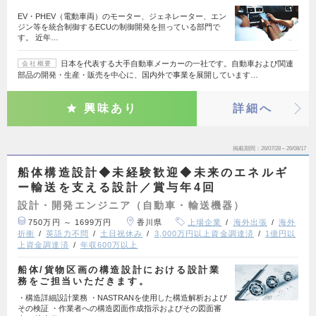
EV・PHEV（電動車両）のモーター、ジェネレーター、エン
ジン等を統合制御するECUの制御開発を担っている部門で
す。 近年…
日本を代表する大手自動車メーカーの一社です。自動車および関連
会社概要
部品の開発・生産・販売を中心に、国内外で事業を展開しています…
興味あり
詳細へ
掲載期間
26/07/28～26/08/17
船体構造設計◆未経験歓迎◆未来のエネルギ
ー輸送を支える設計／賞与年4回
設計・開発エンジニア（自動車・輸送機器）
750万円 ～ 1699万円
香川県
上場企業
海外出張
海外
折衝
英語力不問
土日祝休み
3,000万円以上資金調達済
1億円以
上資金調達済
年収600万以上
船体/貨物区画の構造設計における設計業
務をご担当いただきます。
・構造詳細設計業務 ・NASTRANを使用した構造解析および
その検証 ・作業者への構造図面作成指示およびその図面審