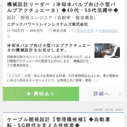
機械設計リーダー（冷却水バルブ向け小型バ
ルブアクチュエータ）◆40代・50代活躍中◆
設計・開発エンジニア（自動車・輸送機器）
ニデックパワートレインシステムズ株式会社
700万円 ～ 899万円
神奈川県
英語力不問
年収600万以
上
冷却水バルブ向け小型バルブアクチュエー
タの機械設計をお任せします。
自動車の熱マネジメントシステムを担う冷却水バルブ、およ
び駆動アクチュエータの開発をお任せします。 機械設計な
どの要素技術を…
小型・省エネを実現するAT車、CVT車用部品をはじめ、車の電動化
会社概要
に向けた部品をオーダーメイドで、お客様と共に開発・量産・…
興味あり
詳細へ
掲載期間
26/07/28～26/08/17
ケーブル開発設計【管理職候補】◆自動運
転・5G時代を支える技術者◆