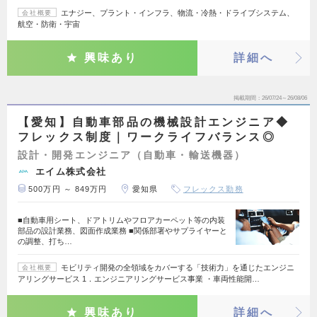
エナジー、プラント・インフラ、物流・冷熱・ドライブシステム、
会社概要
航空・防衛・宇宙
興味あり
詳細へ
掲載期間
26/07/24～26/08/06
【愛知】自動車部品の機械設計エンジニア◆
フレックス制度｜ワークライフバランス◎
設計・開発エンジニア（自動車・輸送機器）
エイム株式会社
500万円 ～ 849万円
愛知県
フレックス勤務
■自動車用シート、ドアトリムやフロアカーペット等の内装
部品の設計業務、図面作成業務 ■関係部署やサプライヤーと
の調整、打ち…
モビリティ開発の全領域をカバーする「技術力」を通じたエンジニ
会社概要
アリングサービス 1．エンジニアリングサービス事業 ・車両性能開…
興味あり
詳細へ