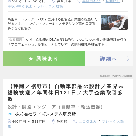
550万円 ～ 749万円
神奈川県
英語力不問
転勤なし
年収600万以上
フレックス勤務
商用車（トラック・バス）における配管設計業務を担当いた
だきます。 エンジン・ブレーキ・ステアリング等の各装置
をつなぐ配管の…
いすゞ自動車のDNAを受け継ぎ、レスポンスの良い開発設計を行う
会社概要
「プロフェッショナル集団」としていすゞの開発機能を補完する…
興味あり
詳細へ
掲載期間
26/07/27～26/08/09
【静岡／裾野市】自動車部品の設計／業界未
経験歓迎／年間休日121日／大手企業取引多
数
設計・開発エンジニア（自動車・輸送機器）
株式会社ワイズシステム研究所
400万円 ～ 599万円
静岡県
土日祝休み
フレックス勤
務