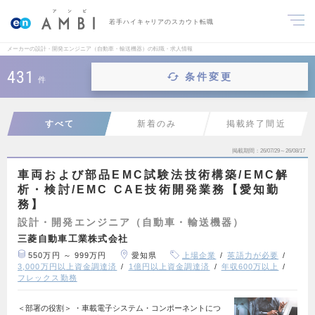
若手ハイキャリアのスカウト転職
メーカーの設計・開発エンジニア（自動車・輸送機器）の転職・求人情報
431
条件変更
件
すべて
新着のみ
掲載終了間近
掲載期間
26/07/29～26/08/17
車両および部品EMC試験法技術構築/EMC解
析・検討/EMC CAE技術開発業務【愛知勤
務】
設計・開発エンジニア（自動車・輸送機器）
三菱自動車工業株式会社
550万円 ～ 999万円
愛知県
上場企業
英語力が必要
3,000万円以上資金調達済
1億円以上資金調達済
年収600万以上
フレックス勤務
＜部署の役割＞ ・車載電子システム・コンポーネントにつ