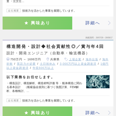
査 ・注文仕…
技術力を活かした事業を展開しています。
会社概要
興味あり
詳細へ
掲載期間
26/07/28～26/08/17
構造開発・設計◆社会貢献性◎／賞与年4回
設計・開発エンジニア（自動車・輸送機器）
750万円 ～ 1699万円
兵庫県
上場企業
海外出張
海外
折衝
英語力が必要
土日祝休み
3,000万円以上資金調達済
1億円
以上資金調達済
年収600万以上
以下業務をお任せします。
・構造設計、構造解析、構造材料評価 等 ・船体構造に関わ
る基本設計 （船級協会規則に基づく強度計算、FEM解
析、各種検討、…
技術力を活かした事業を展開しています。
会社概要
興味あり
詳細へ