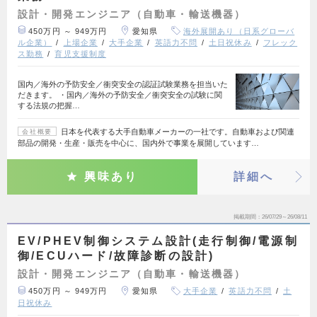
設計・開発エンジニア（自動車・輸送機器）
450万円 ～ 949万円
愛知県
海外展開あり（日系グローバ
ル企業）
上場企業
大手企業
英語力不問
土日祝休み
フレック
ス勤務
育児支援制度
国内／海外の予防安全／衝突安全の認証試験業務を担当いた
だきます。 ・国内／海外の予防安全／衝突安全の試験に関
する法規の把握…
日本を代表する大手自動車メーカーの一社です。自動車および関連
会社概要
部品の開発・生産・販売を中心に、国内外で事業を展開しています…
興味あり
詳細へ
掲載期間
26/07/29～26/08/11
EV/PHEV制御システム設計(走行制御/電源制
御/ECUハード/故障診断の設計)
設計・開発エンジニア（自動車・輸送機器）
450万円 ～ 949万円
愛知県
大手企業
英語力不問
土
日祝休み