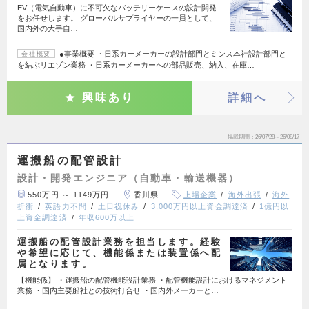
EV（電気自動車）に不可欠なバッテリーケースの設計開発
をお任せします。 グローバルサプライヤーの一員として、
国内外の大手自…
●事業概要 ・日系カーメーカーの設計部門とミンス本社設計部門と
会社概要
を結ぶリエゾン業務 ・日系カーメーカーへの部品販売、納入、在庫…
興味あり
詳細へ
掲載期間
26/07/28～26/08/17
運搬船の配管設計
設計・開発エンジニア（自動車・輸送機器）
550万円 ～ 1149万円
香川県
上場企業
海外出張
海外
折衝
英語力不問
土日祝休み
3,000万円以上資金調達済
1億円以
上資金調達済
年収600万以上
運搬船の配管設計業務を担当します。経験
や希望に応じて、機能係または装置係へ配
属となります。
【機能係】 ・運搬船の配管機能設計業務 ・配管機能設計におけるマネジメント
業務 ・国内主要船社との技術打合せ ・国内外メーカーと…