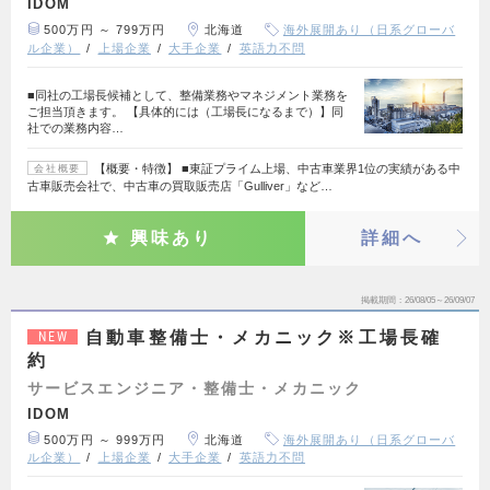
IDOM
500万円 ～ 799万円
北海道
海外展開あり（日系グローバ
ル企業）
上場企業
大手企業
英語力不問
■同社の工場長候補として、整備業務やマネジメント業務を
ご担当頂きます。 【具体的には（工場長になるまで）】同
社での業務内容…
【概要・特徴】 ■東証プライム上場、中古車業界1位の実績がある中
会社概要
古車販売会社で、中古車の買取販売店「Gulliver」など…
興味あり
詳細へ
掲載期間
26/08/05～26/09/07
自動車整備士・メカニック※工場長確
NEW
約
サービスエンジニア・整備士・メカニック
IDOM
500万円 ～ 999万円
北海道
海外展開あり（日系グローバ
ル企業）
上場企業
大手企業
英語力不問