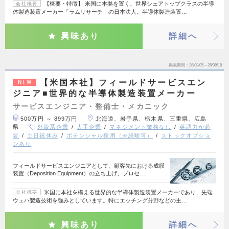
【概要・特徴】 米国に本拠を置く、世界シェアトップクラスの半導
会社概要
体製造装置メーカー「ラムリサーチ」の日本法人。半導体製造装置…
興味あり
詳細へ
掲載期間
26/08/05～26/08/18
【米国本社】フィールドサービスエン
NEW
ジニア■世界的な半導体製造装置メーカー
サービスエンジニア・整備士・メカニック
500万円 ～ 899万円
北海道、岩手県、栃木県、三重県、広島
県
外資系企業
大手企業
マネジメント業務なし
英語力が必
要
土日祝休み
ポテンシャル採用（未経験可）
ストックオプショ
ンあり
フィールドサービスエンジニアとして、顧客先における成膜
装置（Deposition Equipment）の立ち上げ、プロセ…
米国に本社を構える世界的な半導体製造装置メーカーであり、先端
会社概要
ウェハ製造技術を強みとしています。特にエッチング分野などの主…
興味あり
詳細へ