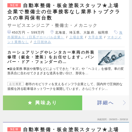
自動車整備・板金塗装スタッフ★上場
NEW
企業で整備士の仕事接客なし業界トップクラ
スの車両保有台数
サービスエンジニア・整備士・メカニック
450万円 ～ 599万円
北海道、埼玉県、大阪府、福岡県
海
外展開あり（日系グローバル企業）
上場企業
大手企業
マネジメ
ント業務なし
土日祝休み
カーシェアリングやレンタカー車両の外装
修理（鈑金・塗装）をお任せします。バン
パー・ドア・フェンダーの…
■鈑金業務 事故や衝撃などによってできた「キズ」や「ヘコミ」を修理。車の変
形具合に合わせてさまざまな道具を使い分け、形状を…
都市のモビリティを支えるインフラ企業として、国内外で圧倒的な
会社概要
規模を誇る駐車場ネットワークを展開しています。さらにライドシ…
興味あり
詳細へ
掲載期間
26/08/05～26/08/18
自動車整備・板金塗装スタッフ★上場
NEW