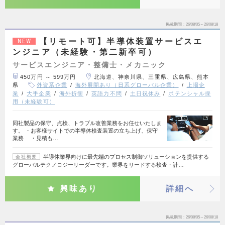
掲載期間
26/08/05～26/08/18
【リモート可】半導体装置サービスエ
NEW
ンジニア（未経験・第二新卒可）
サービスエンジニア・整備士・メカニック
450万円 ～ 599万円
北海道、神奈川県、三重県、広島県、熊本
県
外資系企業
海外展開あり（日系グローバル企業）
上場企
業
大手企業
海外折衝
英語力不問
土日祝休み
ポテンシャル採
用（未経験可）
同社製品の保守、点検、トラブル改善業務をお任せいたしま
す。 ・お客様サイトでの半導体検査装置の立ち上げ、保守
業務 ・見積も…
半導体業界向けに最先端のプロセス制御ソリューションを提供する
会社概要
グローバルテクノロジーリーダーです。業界をリードする検査・計…
興味あり
詳細へ
掲載期間
26/08/05～26/08/18