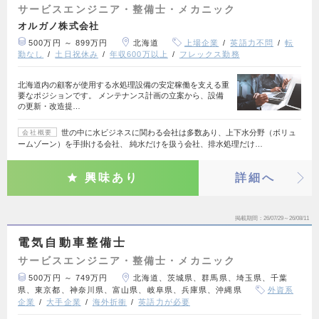
サービスエンジニア・整備士・メカニック
オルガノ株式会社
500万円 ～ 899万円
北海道
上場企業
英語力不問
転
勤なし
土日祝休み
年収600万以上
フレックス勤務
北海道内の顧客が使用する水処理設備の安定稼働を支える重
要なポジションです。 メンテナンス計画の立案から、設備
の更新・改造提…
世の中に水ビジネスに関わる会社は多数あり、上下水分野（ボリュ
会社概要
ームゾーン）を手掛ける会社、 純水だけを扱う会社、排水処理だけ…
興味あり
詳細へ
掲載期間
26/07/29～26/08/11
電気自動車整備士
サービスエンジニア・整備士・メカニック
500万円 ～ 749万円
北海道、茨城県、群馬県、埼玉県、千葉
県、東京都、神奈川県、富山県、岐阜県、兵庫県、沖縄県
外資系
企業
大手企業
海外折衝
英語力が必要