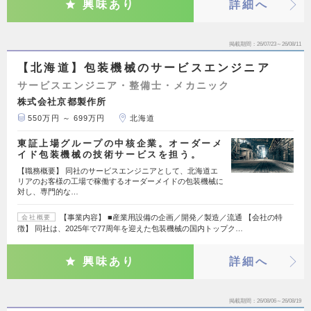
興味あり
詳細へ
掲載期間
26/07/23～26/08/11
【北海道】包装機械のサービスエンジニア
サービスエンジニア・整備士・メカニック
株式会社京都製作所
550万円 ～ 699万円
北海道
東証上場グループの中核企業。オーダーメ
イド包装機械の技術サービスを担う。
【職務概要】 同社のサービスエンジニアとして、北海道エ
リアのお客様の工場で稼働するオーダーメイドの包装機械に
対し、専門的な…
【事業内容】 ■産業用設備の企画／開発／製造／流通 【会社の特
会社概要
徴】 同社は、2025年で77周年を迎えた包装機械の国内トップク…
興味あり
詳細へ
掲載期間
26/08/06～26/08/19