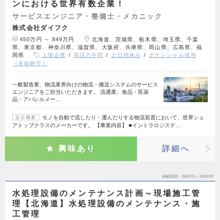
ンにおける世界有数企業！
サービスエンジニア・整備士・メカニック
株式会社ダイフク
450万円 ～ 849万円
北海道、茨城県、栃木県、埼玉県、千葉
県、東京都、神奈川県、滋賀県、大阪府、兵庫県、岡山県、広島県、福
岡県
上場企業
英語力不問
土日祝休み
ポテンシャル採用
（未経験可）
一般製造業、物流業界向けの物流・搬送システムのサービス
エンジニアをご担当いただきます。 流通業、食品・医薬
品・アパレルメー…
モノを自動で流したり・運んだりする物流装置において、世界シェ
会社概要
アトップクラスのメーカーです。 【事業内容】 ■イントラロジステ…
興味あり
詳細へ
掲載期間
26/07/31～26/08/20
水処理設備のメンテナンス計画～現場施工管
理【北海道】水処理設備のメンテナンス・施
工管理