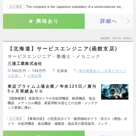
The company is the Japanese subsidiary of a semiconductor eq…
会社概要
興味あり
詳細へ
掲載期間
26/07/23～26/08/11
【北海道】サービスエンジニア(函館支店)
サービスエンジニア・整備士・メカニック
三浦工業株式会社
550万円 ～ 749万円
北海道
海外展開あり（日系グローバ
ル企業）
上場企業
東証プライム上場企業／年休125日／賞与
5ヶ月実績あり☆
【職務概要】 産業用ボイラや水処理機器、舶用機器、食品
機器、メディカル機器、家庭用軟水器などの点検・メンテナ
ンス業務に携わ…
【事業内容】 小型貫流ボイラ・舶用補助ボイラ・排ガス（廃熱）ボ
会社概要
イラ・水処理機器・食品機器・滅菌器・薬品等の製造販売、メンテ…