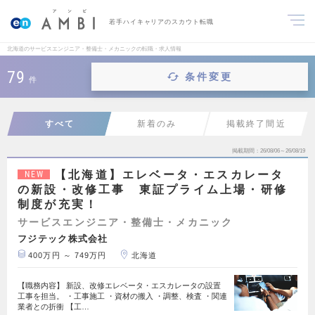
若手ハイキャリアのスカウト転職
北海道のサービスエンジニア・整備士・メカニックの転職・求人情報
79
条件変更
件
すべて
新着のみ
掲載終了間近
掲載期間
26/08/06～26/08/19
【北海道】エレベータ・エスカレータ
NEW
の新設・改修工事 東証プライム上場・研修
制度が充実！
サービスエンジニア・整備士・メカニック
フジテック株式会社
400万円 ～ 749万円
北海道
【職務内容】 新設、改修エレベータ・エスカレータの設置
工事を担当。 ・工事施工 ・資材の搬入 ・調整、検査 ・関連
業者との折衝 【工…