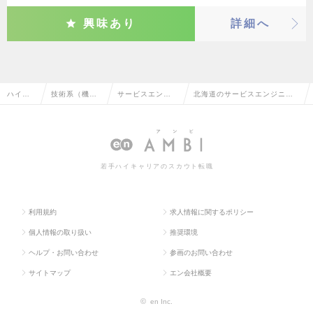
興味あり
詳細へ
ハイク
技術系（機
サービスエンジ
北海道のサービスエンジニ
ラス求
械・メカト
ニア・整備士・
ア・整備士・メカニックの転
人TOP
ロ・自動車）
メカニック
職・求人情報一覧
若手ハイキャリアのスカウト転職
利用規約
求人情報に関するポリシー
個人情報の取り扱い
推奨環境
ヘルプ・お問い合わせ
参画のお問い合わせ
サイトマップ
エン会社概要
©
en Inc.