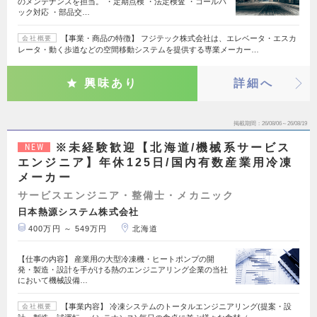
のメンテナンスを担当。 ・定期点検 ・法定検査 ・コールバ
ック対応 ・部品交…
【事業・商品の特徴】 フジテック株式会社は、エレベータ・エスカ
会社概要
レータ・動く歩道などの空間移動システムを提供する専業メーカー…
興味あり
詳細へ
掲載期間
26/08/06～26/08/19
※未経験歓迎【北海道/機械系サービス
NEW
エンジニア】年休125日/国内有数産業用冷凍
メーカー
サービスエンジニア・整備士・メカニック
日本熱源システム株式会社
400万円 ～ 549万円
北海道
【仕事の内容】 産業用の大型冷凍機・ヒートポンプの開
発・製造・設計を手がける熱のエンジニアリング企業の当社
において機械設備…
【事業内容】 冷凍システムのトータルエンジニアリング(提案・設
会社概要