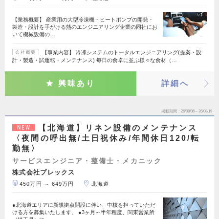
【業務概要】 産業用の大型冷凍機・ヒートポンプの開発・
製造・設計を手がける熱のエンジニアリング企業の同社にお
いて機械設備の…
【事業内容】 冷凍システムのトータルエンジニアリング(提案・設
会社概要
計・製造・試運転・メンテナンス) 毎日の食卓に並ぶ様々な食材（…
興味あり
詳細へ
掲載期間
26/08/06～26/08/19
【北海道】リネン設備のメンテナンス
NEW
〈夜間の呼出無/土日祝休み/年間休日120/転
勤無〉
サービスエンジニア・整備士・メカニック
株式会社プレックス
450万円 ～ 649万円
北海道
●北海道エリアに新規拠点開設に伴い、中核を担っていただ
ける方を募集いたします。 ●3ヶ月～半年程度、関東営業所