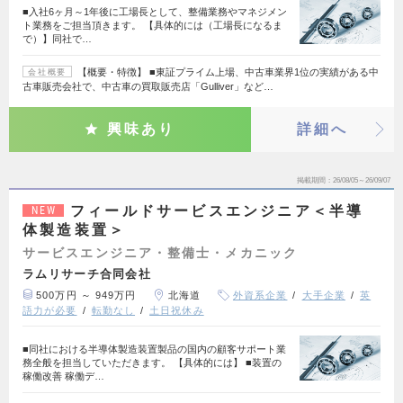
■入社6ヶ月～1年後に工場長として、整備業務やマネジメン
ト業務をご担当頂きます。 【具体的には（工場長になるま
で）】同社で…
【概要・特徴】 ■東証プライム上場、中古車業界1位の実績がある中
会社概要
古車販売会社で、中古車の買取販売店「Gulliver」など…
興味あり
詳細へ
掲載期間
26/08/05～26/09/07
フィールドサービスエンジニア＜半導
NEW
体製造装置＞
サービスエンジニア・整備士・メカニック
ラムリサーチ合同会社
500万円 ～ 949万円
北海道
外資系企業
大手企業
英
語力が必要
転勤なし
土日祝休み
■同社における半導体製造装置製品の国内の顧客サポート業
務全般を担当していただきます。 【具体的には】 ■装置の
稼働改善 稼働デ…