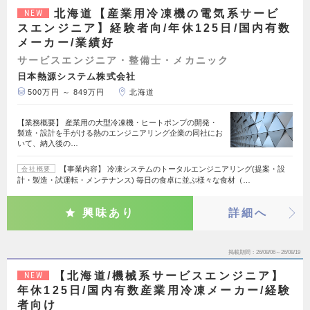
北海道【産業用冷凍機の電気系サービ
NEW
スエンジニア】経験者向/年休125日/国内有数
メーカー/業績好
サービスエンジニア・整備士・メカニック
日本熱源システム株式会社
500万円 ～ 849万円
北海道
【業務概要】 産業用の大型冷凍機・ヒートポンプの開発・
製造・設計を手がける熱のエンジニアリング企業の同社にお
いて、納入後の…
【事業内容】 冷凍システムのトータルエンジニアリング(提案・設
会社概要
計・製造・試運転・メンテナンス) 毎日の食卓に並ぶ様々な食材（…
興味あり
詳細へ
掲載期間
26/08/06～26/08/19
【北海道/機械系サービスエンジニア】
NEW
年休125日/国内有数産業用冷凍メーカー/経験
者向け