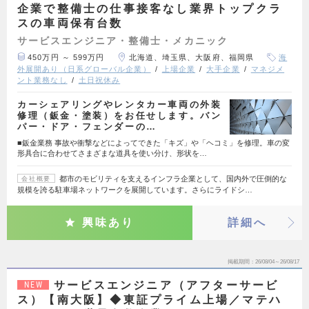
企業で整備士の仕事接客なし業界トップクラ
スの車両保有台数
サービスエンジニア・整備士・メカニック
450万円 ～ 599万円
北海道、埼玉県、大阪府、福岡県
海
外展開あり（日系グローバル企業）
上場企業
大手企業
マネジメ
ント業務なし
土日祝休み
カーシェアリングやレンタカー車両の外装
修理（鈑金・塗装）をお任せします。バン
パー・ドア・フェンダーの…
■鈑金業務 事故や衝撃などによってできた「キズ」や「ヘコミ」を修理。車の変
形具合に合わせてさまざまな道具を使い分け、形状を…
都市のモビリティを支えるインフラ企業として、国内外で圧倒的な
会社概要
規模を誇る駐車場ネットワークを展開しています。さらにライドシ…
興味あり
詳細へ
掲載期間
26/08/04～26/08/17
サービスエンジニア（アフターサービ
NEW
ス）【南大阪】◆東証プライム上場／マテハ