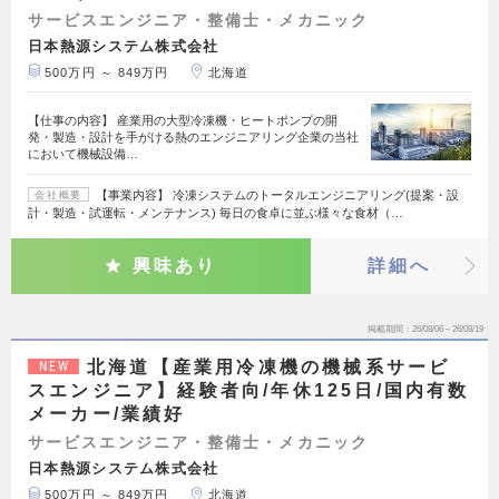
サービスエンジニア・整備士・メカニック
日本熱源システム株式会社
500万円 ～ 849万円
北海道
【仕事の内容】 産業用の大型冷凍機・ヒートポンプの開
発・製造・設計を手がける熱のエンジニアリング企業の当社
において機械設備…
【事業内容】 冷凍システムのトータルエンジニアリング(提案・設
会社概要
計・製造・試運転・メンテナンス) 毎日の食卓に並ぶ様々な食材（…
興味あり
詳細へ
掲載期間
26/08/06～26/08/19
北海道【産業用冷凍機の機械系サービ
NEW
スエンジニア】経験者向/年休125日/国内有数
メーカー/業績好
サービスエンジニア・整備士・メカニック
日本熱源システム株式会社
500万円 ～ 849万円
北海道