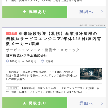
計・製造・試運転・メンテナンス) 毎日の食卓に並ぶ様々な食材（…
興味あり
詳細へ
掲載期間
26/08/06～26/08/19
※未経験歓迎【札幌】産業用冷凍機の
NEW
機械系サービスエンジニア/年休125日/国内有
数メーカー/業績
サービスエンジニア・整備士・メカニック
日本熱源システム株式会社
400万円 ～ 549万円
北海道
【業務概要】 産業用の大型冷凍機・ヒートポンプの開発・
製造・設計を手がける熱のエンジニアリング企業の同社にお
いて機械設備の…
【事業内容】 冷凍システムのトータルエンジニアリング(提案・設
会社概要
計・製造・試運転・メンテナンス) 毎日の食卓に並ぶ様々な食材（…
興味あり
詳細へ