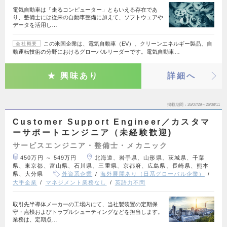
電気自動車は「走るコンピューター」ともいえる存在であ
り、整備士には従来の自動車整備に加えて、ソフトウェアや
データを活用し…
この米国企業は、電気自動車（EV）、クリーンエネルギー製品、自
会社概要
動運転技術の分野におけるグローバルリーダーです。電気自動車…
興味あり
詳細へ
掲載期間
26/07/29～26/08/11
Customer Support Engineer／カスタマ
ーサポートエンジニア（未経験歓迎)
サービスエンジニア・整備士・メカニック
450万円 ～ 549万円
北海道、岩手県、山形県、茨城県、千葉
県、東京都、富山県、石川県、三重県、京都府、広島県、長崎県、熊本
県、大分県
外資系企業
海外展開あり（日系グローバル企業）
大手企業
マネジメント業務なし
英語力不問
取引先半導体メーカーの工場内にて、当社製装置の定期保
守・点検およびトラブルシューティングなどを担当します。
業務は、定期点…