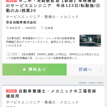
※二卒・未経験歓迎【釧路】車検機器
NEW
のサービスエンジニア 年休123日/転勤無/日
勤のみ/残業20
サービスエンジニア・整備士・メカニック
安全自動車株式会社
400万円 ～ 449万円
北海道
【仕事内容】 車検機器やリフト・ジャッキ等の自動車整備
用機械工具のアフターメンテナンス、修理などを 担当して
いただきます。…
【会社概要】 1918年に創業した同社は、100年以上もの長きにわた
会社概要
って自動車用機械工具、コンピューター自動車整備管理シス…
興味あり
詳細へ
掲載期間
26/08/05～26/09/07
自動車整備士・メカニック※工場長候
NEW
補採用
サービスエンジニア・整備士・メカニック