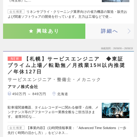
（埼玉県）に…
リネンサプライ・クリーニング業界向けの省力機器の製造・販売お
会社概要
よび関連ソフトウェアの開発を行っています。主力は工場などで使…
興味あり
詳細へ
掲載期間
26/08/06～26/08/19
【札幌】サービスエンジニア ◆東証
NEW
プライム上場／転勤無／月残業15H以内推奨
／年休127日
サービスエンジニア・整備士・メカニック
アマノ株式会社
450万円 ～ 849万円
北海道
駐車場関連機器、タイムレコーダーに関わる修理・点検、メ
ンテナンス等のアフターフォロー業務全般をご担当頂きま
す。 顧客対応な…
【事業内容】 (1)時間情報事業：「Advanced Time Solutions（一歩
会社概要
先行く時間の活かし方）」をビジネス…