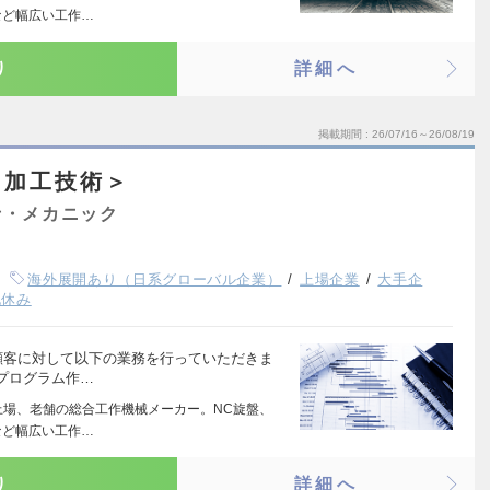
など幅広い工作…
り
詳細へ
掲載期間
26/07/16～26/08/19
＜加工技術＞
士・メカニック
海外展開あり（日系グローバル企業）
上場企業
大手企
祝休み
顧客に対して以下の業務を行っていただきま
Cプログラム作…
上場、老舗の総合工作機械メーカー。NC旋盤、
など幅広い工作…
り
詳細へ