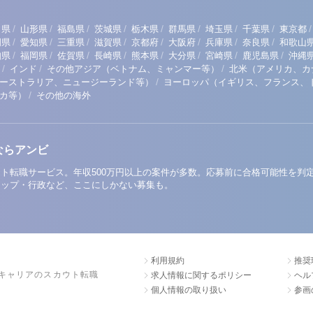
/
/
/
/
/
/
/
/
/
田県
山形県
福島県
茨城県
栃木県
群馬県
埼玉県
千葉県
東京都
/
/
/
/
/
/
/
/
岡県
愛知県
三重県
滋賀県
京都府
大阪府
兵庫県
奈良県
和歌山
/
/
/
/
/
/
/
/
知県
福岡県
佐賀県
長崎県
熊本県
大分県
宮崎県
鹿児島県
沖縄
/
/
/
インド
その他アジア（ベトナム、ミャンマー等）
北米（アメリカ、カ
/
ーストラリア、ニュージーランド等）
ヨーロッパ（イギリス、フランス、
/
リカ等）
その他の海外
ならアンビ
ト転職サービス。年収500万円以上の案件が多数。応募前に合格可能性を判
アップ・行政など、ここにしかない募集も。
利用規約
推奨
キャリアのスカウト転職
求人情報に関するポリシー
ヘル
個人情報の取り扱い
参画