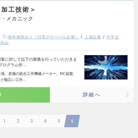
＜加工技術＞
士・メカニック
海外展開あり（日系グローバル企業）
上場企業
大手企
祝休み
顧客に対して以下の業務を行っていただきま
Cプログラム作…
上場、老舗の総合工作機械メーカー。NC旋盤、
など幅広い工作…
り
詳細へ
1
2
3
4
5
6