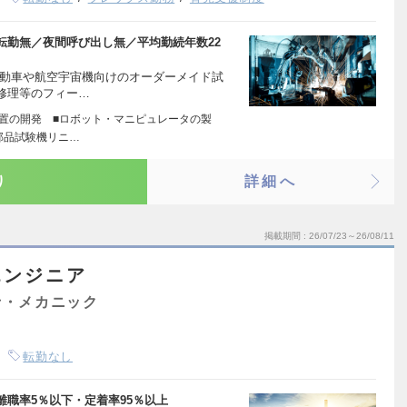
転勤無／夜間呼び出し無／平均勤続年数22
自動車や航空宇宙機向けのオーダーメイド試
修理等のフィー…
装置の開発 ■ロボット・マニピュレータの製
部品試験機リニ…
り
詳細へ
掲載期間
26/07/23～26/08/11
エンジニア
士・メカニック
転勤なし
職率5％以下・定着率95％以上