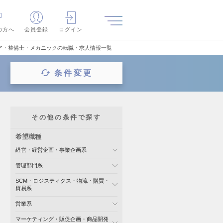
の方へ
会員登録
ログイン
ア・整備士・メカニックの転職・求人情報一覧
条件変更
その他の条件で探す
希望職種
経営・経営企画・事業企画系
管理部門系
SCM・ロジスティクス・物流・購買・
貿易系
営業系
マーケティング・販促企画・商品開発