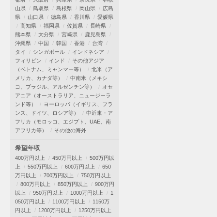
山県
鳥取県
島根県
岡山県
広島
県
山口県
徳島県
香川県
愛媛県
高知県
福岡県
佐賀県
長崎県
熊本県
大分県
宮崎県
鹿児島県
沖縄県
中国
韓国
香港
台湾
タイ
シンガポール
インドネシア
フィリピン
インド
その他アジア
（ベトナム、ミャンマー等）
北米（ア
メリカ、カナダ等）
中南米（メキシ
コ、ブラジル、アルゼンチン等）
オセ
アニア（オーストラリア、ニュージーラ
ンド等）
ヨーロッパ（イギリス、フラ
ンス、ドイツ、ロシア等）
中近東・ア
フリカ（モロッコ、エジプト、UAE、南
アフリカ等）
その他の海外
希望年収
400万円以上
450万円以上
500万円以
上
550万円以上
600万円以上
650
万円以上
700万円以上
750万円以上
800万円以上
850万円以上
900万円
以上
950万円以上
1000万円以上
1
050万円以上
1100万円以上
1150万
円以上
1200万円以上
1250万円以上