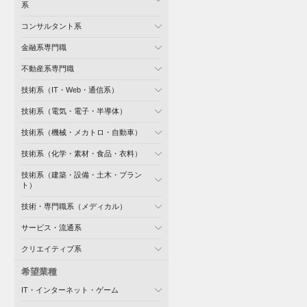
系
コンサルタント系
金融系専門職
不動産系専門職
技術系（IT・Web・通信系）
技術系（電気・電子・半導体）
技術系（機械・メカトロ・自動車）
技術系（化学・素材・食品・衣料）
技術系（建築・設備・土木・プラン
ト）
技術・専門職系（メディカル）
サービス・流通系
クリエイティブ系
希望業種
IT・インターネット・ゲーム