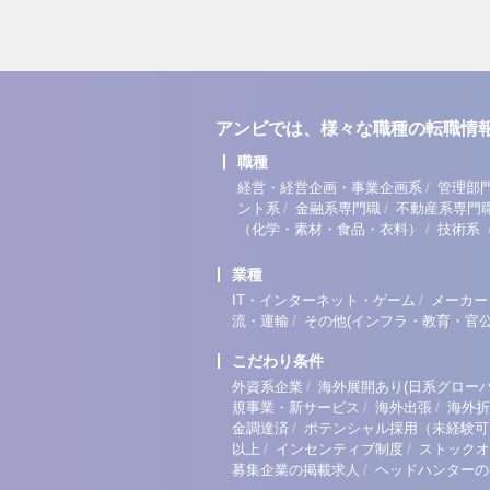
アンビでは、様々な職種の転職情
職種
/
経営・経営企画・事業企画系
管理部
/
/
ント系
金融系専門職
不動産系専門
/
（化学・素材・食品・衣料）
技術系
業種
/
IT・インターネット・ゲーム
メーカー
/
流・運輸
その他(インフラ・教育・官公
こだわり条件
/
外資系企業
海外展開あり(日系グローバ
/
/
規事業・新サービス
海外出張
海外折
/
金調達済
ポテンシャル採用（未経験可
/
/
以上
インセンティブ制度
ストックオ
/
募集企業の掲載求人
ヘッドハンターの