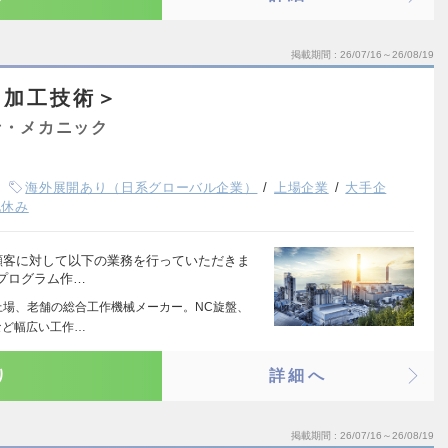
掲載期間
26/07/16～26/08/19
＜加工技術＞
士・メカニック
海外展開あり（日系グローバル企業）
上場企業
大手企
祝休み
顧客に対して以下の業務を行っていただきま
Cプログラム作…
上場、老舗の総合工作機械メーカー。NC旋盤、
など幅広い工作…
り
詳細へ
掲載期間
26/07/16～26/08/19