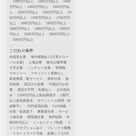
1300万円以上
1350万円以上
1400
万円以上
1450万円以上
1500万円以
上
1550万円以上
1600万円以上
16
50万円以上
1700万円以上
1750万円
以上
1800万円以上
1850万円以上
1900万円以上
1950万円以上
2000万
円以上
2500万円以上
3000万円以上
5000万円以上
こだわり条件
外資系企業
海外展開あり(日系グロー
バル企業)
上場企業
株式公開準備
大手企業
ベンチャー企業
管理職・
マネジャー
マネジメント業務なし
新規事業・新サービス
海外出張
海
外折衝
英語力が必要
中国語力が必
要
英語力不問
転勤なし
土日祝休
み
3,000万円以上資金調達済
1億円
以上資金調達済
ポテンシャル採用（未
経験可）
20代役員在籍
CxO候補
社長・役員直下
事業責任者
サービ
ス責任者
開発責任者
海外転勤
年
収600万以上
インセンティブ制度
ス
トックオプションあり
フレックス勤務
リモートワーク可能
副業してもOK