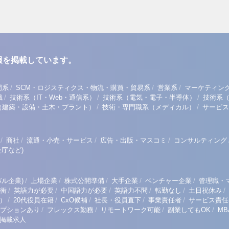
報を掲載しています。
/
/
/
門系
SCM・ロジスティクス・物流・購買・貿易系
営業系
マーケティン
/
/
/
職
技術系（IT・Web・通信系）
技術系（電気・電子・半導体）
技術系
/
/
（建築・設備・土木・プラント）
技術・専門職系（メディカル）
サービス
/
/
/
/
商社
流通・小売・サービス
広告・出版・マスコミ
コンサルティング
庁など)
/
/
/
/
/
ル企業)
上場企業
株式公開準備
大手企業
ベンチャー企業
管理職・
/
/
/
/
/
/
衝
英語力が必要
中国語力が必要
英語力不問
転勤なし
土日祝休み
/
/
/
/
/
）
20代役員在籍
CxO候補
社長・役員直下
事業責任者
サービス責任
/
/
/
/
プションあり
フレックス勤務
リモートワーク可能
副業してもOK
M
掲載求人