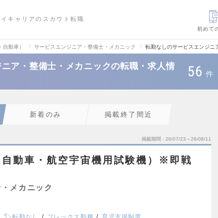
ハイキャリアのスカウト転職
初めて
・自動車）
サービスエンジニア・整備士・メカニック
転勤なしのサービスエンジニ
ジニア・整備士・メカニックの転職・求人情
56
件
新着のみ
掲載終了間近
掲載期間
26/07/23～26/08/11
（自動車・航空宇宙機用試験機）※即戦
士・メカニック
転勤なし
フレックス勤務
育児支援制度