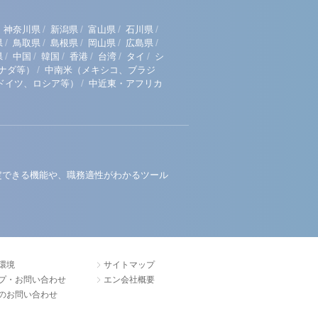
/
/
/
/
神奈川県
新潟県
富山県
石川県
/
/
/
/
/
県
鳥取県
島根県
岡山県
広島県
/
/
/
/
/
/
県
中国
韓国
香港
台湾
タイ
シ
/
ナダ等）
中南米（メキシコ、ブラジ
/
ドイツ、ロシア等）
中近東・アフリカ
定できる機能や、職務適性がわかるツール
環境
サイトマップ
プ・お問い合わせ
エン会社概要
のお問い合わせ