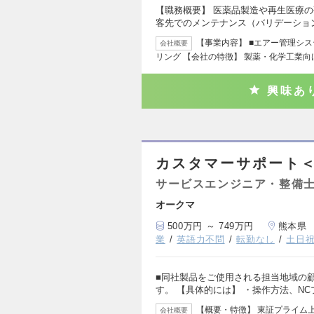
【職務概要】 医薬品製造や再生医療
客先でのメンテナンス（バリデーショ
【事業内容】 ■エアー管理シ
会社概要
リング 【会社の特徴】 製薬・化学工業
興味あ
カスタマーサポート
サービスエンジニア・整備
オークマ
500万円 ～ 749万円
熊本県
業
英語力不問
転勤なし
土日
■同社製品をご使用される担当地域の
す。 【具体的には】 ・操作方法、N
【概要・特徴】 東証プライム
会社概要