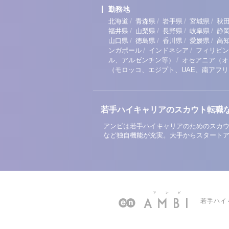
勤務地
/
/
/
/
北海道
青森県
岩手県
宮城県
秋
/
/
/
/
福井県
山梨県
長野県
岐阜県
静
/
/
/
/
山口県
徳島県
香川県
愛媛県
高
/
/
ンガポール
インドネシア
フィリピン
/
ル、アルゼンチン等）
オセアニア（オ
（モロッコ、エジプト、UAE、南アフ
若手ハイキャリアのスカウト転職
アンビは若手ハイキャリアのためのスカウ
など独自機能が充実。大手からスタート
若手ハイ