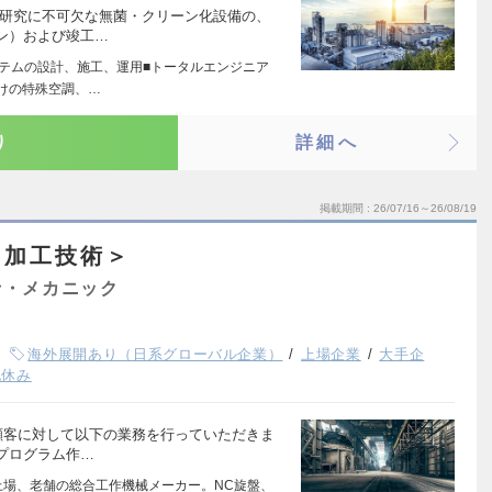
の研究に不可欠な無菌・クリーン化設備の、
ン）および竣工…
ステムの設計、施工、運用■トータルエンジニア
向けの特殊空調、…
り
詳細へ
掲載期間
26/07/16～26/08/19
＜加工技術＞
士・メカニック
海外展開あり（日系グローバル企業）
上場企業
大手企
祝休み
顧客に対して以下の業務を行っていただきま
Cプログラム作…
上場、老舗の総合工作機械メーカー。NC旋盤、