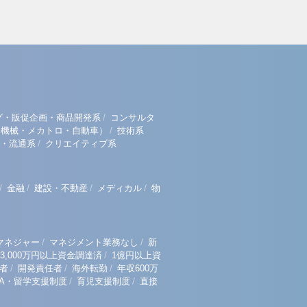
/
グ・販促企画・商品開発系
コンサルタ
/
（機械・メカトロ・自動車）
技術系
/
・流通系
クリエイティブ系
/
/
/
/
金融
建設・不動産
メディカル
物
/
/
マネジャー
マネジメント業務なし
新
/
3,000万円以上資金調達済
1億円以上資
/
/
/
者
開発責任者
海外転勤
年収600万
/
/
BA・留学支援制度
育児支援制度
直接